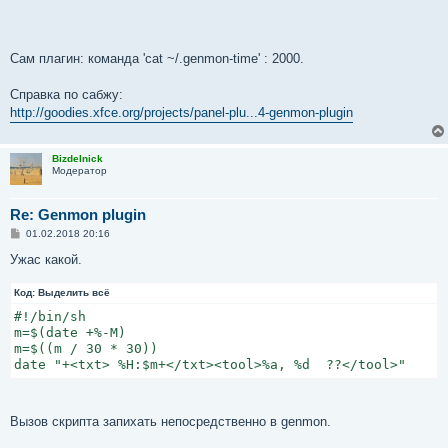
# some code

}

get_temp &>/dev/null

sleep 4

Сам плагин: команда 'cat ~/.genmon-time' : 2000.
wtrite_time && genmon_refresh

while true

Справка по сабжу:
do

http://goodies.xfce.org/projects/panel-plu...4-genmon-plugin
    m=$(date +%-M)

    k=$(($m % 30))

    delta=$((30 - $m))

Bizdelnick
    if (($k != 0))  # not XX:00, not XX:30

Модератор
    then

        if (($delta < 0))  # "14:35" -> -5

Re: Genmon plugin
        then delta=$((30 + $delta))  # -> 25

        fi

С
01.02.2018 20:16
о
        sleep $(($delta * 60))

о
Ужас какой.
        wtrite_time && genmon_refresh

б
    else

щ
Код:
е
Выделить всё
        wtrite_time && genmon_refresh

н
        sleep $((30 * 60))

#!/bin/sh

и
    fi

е
m=$(date +%-M)

    get_temp &>/dev/null

m=$((m / 30 * 30))

done
date "+<txt> %H:$m+</txt><tool>%a, %d  ??</tool>"
Вызов скрипта запихать непосредственно в genmon.