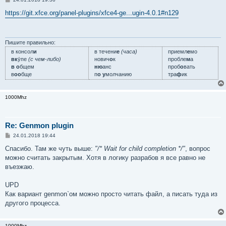
о
о
https://git.xfce.org/panel-plugins/xfce4-ge...ugin-4.0.1#n129
б
щ
е
н
и
Пишите правильно:
е
в консол
и
в течени
е
(часа)
приемл
е
мо
вк
у́пе
(с чем-либо)
нович
о
к
пробле
м
а
в о
бщем
ню
анс
проб
о
вать
в
оо
бще
п
о у
молчанию
тра
ф
ик
1000Mhz
Re: Genmon plugin
С
24.01.2018 19:44
о
о
Спасибо. Там же чуть выше:
"/* Wait for child completion */"
, вопрос
б
можно считать закрытым. Хотя в логику разрабов я все равно не
щ
е
въезжаю.
н
и
е
UPD
Как вариант genmon`ом можно просто читать файл, а писать туда из
другого процесса.
1000Mhz