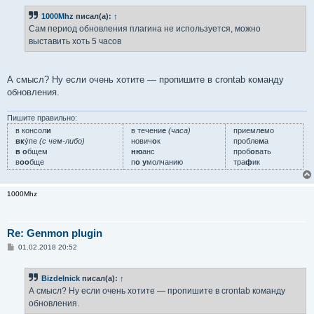
о
б
1000Mhz
писал(а):
↑
щ
е
Сам период обновления плагина не используется, можно
н
выставить хоть 5 часов
и
е
А смысл? Ну если очень хотите — пропишите в crontab команду
обновления.
Пишите правильно:
в консол
и
в течени
е
(часа)
приемл
е
мо
вк
у́пе
(с чем-либо)
нович
о
к
пробле
м
а
в о
бщем
ню
анс
проб
о
вать
в
оо
бще
п
о у
молчанию
тра
ф
ик
1000Mhz
Re: Genmon plugin
С
01.02.2018 20:52
о
о
б
Bizdelnick
писал(а):
↑
щ
е
А смысл? Ну если очень хотите — пропишите в crontab команду
н
обновления.
и
е