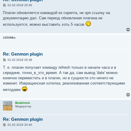
С
01.02.2018 20:30
о
о
Плагин обновляется командой из скрипта, не зря ссылку на
б
документацию дал. Сам период обновления плагина не
щ
е
используется, можно выставить хоть 5 часов
н
и
е
1000Mhz
Re: Genmon plugin
С
01.02.2018 20:38
о
о
Т. е. плагин получает команду refresh только в начале часа и в
б
середине, точно_в_это_время. А так да, сам вывод 'date' можно
щ
е
конечно переместить и в плагин, но в сущности это ничего не
н
изменит. Извращенская хотелка, реализованная соответствующими
и
е
методами
Bizdelnick
Модератор
Re: Genmon plugin
С
01.02.2018 20:40
о