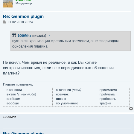
Модератор
Re: Genmon plugin
С
01.02.2018 20:24
о
о
б
1000Mhz
писал(а):
↑
щ
е
нужна синхронизация с реальным временем, а не с периодом
н
обновления плагина
и
е
Не понял. Чем время не реальное, и как Вы хотите
синхронизироваться, если не с периодичностью обновления
плагина?
Пишите правильно:
в консол
и
в течени
е
(часа)
приемл
е
мо
вк
у́пе
(с чем-либо)
нович
о
к
пробле
м
а
в о
бщем
ню
анс
проб
о
вать
в
оо
бще
п
о у
молчанию
тра
ф
ик
1000Mhz
Re: Genmon plugin