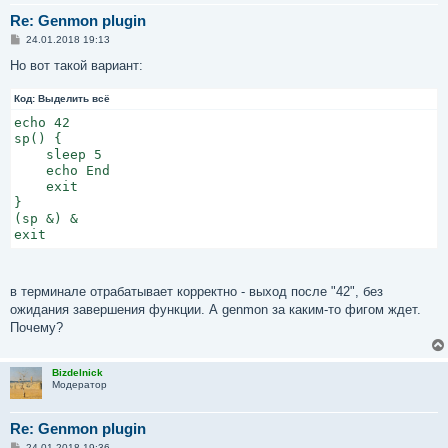
Re: Genmon plugin
С
24.01.2018 19:13
о
о
Но вот такой вариант:
б
щ
Код:
е
Выделить всё
н
echo 42

и
е
sp() {

    sleep 5

    echo End

    exit

}

(sp &) &

exit
в терминале отрабатывает корректно - выход после "42", без
ожидания завершения функции. А genmon за каким-то фигом ждет.
Почему?
Bizdelnick
Модератор
Re: Genmon plugin
С
24.01.2018 19:36