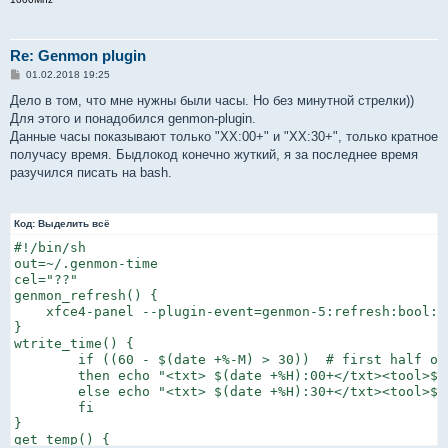
Re: Genmon plugin
С
01.02.2018 19:25
о
о
Дело в том, что мне нужны были часы. Но без минутной стрелки))
б
Для этого и понадобился genmon-plugin.
щ
е
Данные часы показывают только "XX:00+" и "XX:30+", только кратное
н
получасу время. Быдлокод конечно жуткий, я за последнее время
и
е
разучился писать на bash.
Код:
Выделить всё
#!/bin/sh

out=~/.genmon-time

cel="??"

genmon_refresh() {

    xfce4-panel --plugin-event=genmon-5:refresh:bool:tr
}

wtrite_time() {

        if ((60 - $(date +%-M) > 30))  # first half of 
        then echo "<txt> $(date +%H):00+</txt><tool>$(
        else echo "<txt> $(date +%H):30+</txt><tool>$(
        fi

}

get_temp() {
