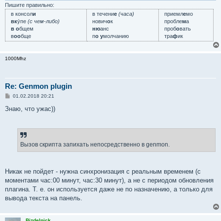
Пишите правильно:
в консол
и
в течени
е
(часа)
приемл
е
мо
вк
у́пе
(с чем-либо)
нович
о
к
пробле
м
а
в о
бщем
ню
анс
проб
о
вать
в
оо
бще
п
о у
молчанию
тра
ф
ик
1000Mhz
Re: Genmon plugin
С
01.02.2018 20:21
о
о
Знаю, что ужас))
б
щ
е
н
и
е
Вызов скрипта запихать непосредственно в genmon.
Никак не пойдет - нужна синхронизация с реальным временем (с
моментами час:00 минут, час:30 минут), а не с периодом обновления
плагина. Т. е. он используется даже не по назначению, а только для
вывода текста на панель.
Bizdelnick