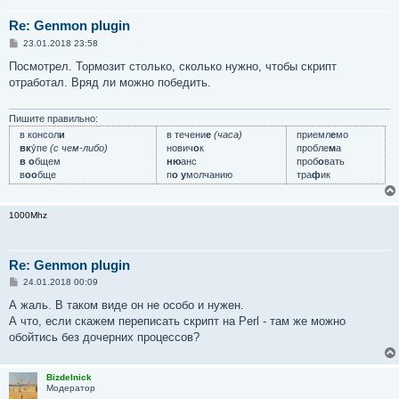
Re: Genmon plugin
С
23.01.2018 23:58
о
о
Посмотрел. Тормозит столько, сколько нужно, чтобы скрипт
б
отработал. Вряд ли можно победить.
щ
е
н
и
Пишите правильно:
е
в консол
и
в течени
е
(часа)
приемл
е
мо
вк
у́пе
(с чем-либо)
нович
о
к
пробле
м
а
в о
бщем
ню
анс
проб
о
вать
в
оо
бще
п
о у
молчанию
тра
ф
ик
1000Mhz
Re: Genmon plugin
С
24.01.2018 00:09
о
о
А жаль. В таком виде он не особо и нужен.
б
А что, если скажем переписать скрипт на Perl - там же можно
щ
е
обойтись без дочерних процессов?
н
и
е
Bizdelnick
Модератор