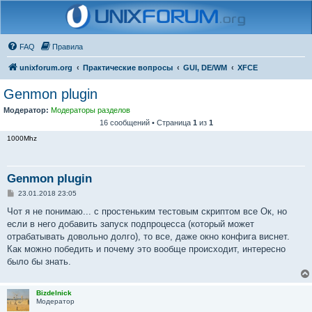
FAQ
Правила
unixforum.org
Практические вопросы
GUI, DE/WM
XFCE
Genmon plugin
Модератор:
Модераторы разделов
16 сообщений • Страница
1
из
1
1000Mhz
Genmon plugin
С
23.01.2018 23:05
о
о
Чот я не понимаю... с простеньким тестовым скриптом все Ок, но
б
если в него добавить запуск подпроцесса (который может
щ
е
отрабатывать довольно долго), то все, даже окно конфига виснет.
н
Как можно победить и почему это вообще происходит, интересно
и
е
было бы знать.
Bizdelnick
Модератор