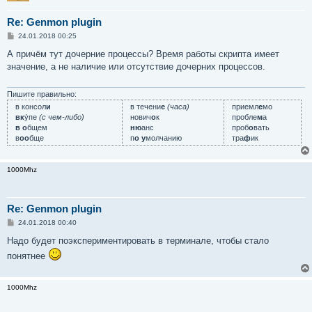
Re: Genmon plugin
С
24.01.2018 00:25
о
о
А причём тут дочерние процессы? Время работы скрипта имеет
б
значение, а не наличие или отсутствие дочерних процессов.
щ
е
н
и
Пишите правильно:
е
в консол
и
в течени
е
(часа)
приемл
е
мо
вк
у́пе
(с чем-либо)
нович
о
к
пробле
м
а
в о
бщем
ню
анс
проб
о
вать
в
оо
бще
п
о у
молчанию
тра
ф
ик
1000Mhz
Re: Genmon plugin
С
24.01.2018 00:40
о
о
Надо будет поэкспериментировать в терминале, чтобы стало
б
понятнее
щ
е
н
и
1000Mhz
е