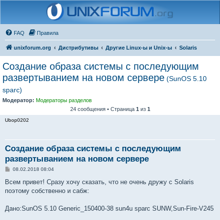
FAQ
Правила
unixforum.org
Дистрибутивы
Другие Linux-ы и Unix-ы
Solaris
Создание образа системы с последующим
развертыванием на новом сервере
(SunOS 5.10
sparc)
Модератор:
Модераторы разделов
24 сообщения • Страница
1
из
1
Ubop0202
Создание образа системы с последующим
развертыванием на новом сервере
С
08.02.2018 08:04
о
о
Всем привет! Сразу хочу сказать, что не очень дружу с Solaris
б
поэтому собственно и сабж:
щ
е
н
Дано:SunOS 5.10 Generic_150400-38 sun4u sparc SUNW,Sun-Fire-V245
и
е