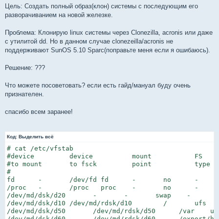
Цель: Создать полный образ(клон) системы с последующим его
разворачиванием на новой железке.
Проблема: Клонирую linux системы через Clonezilla, acronis или даже
с утилитой dd. Но в данном случае clonezeilla/acronis не
поддерживают SunOS 5.10 Sparc(поправьте меня если я ошибаюсь).
Решение: ???
Что можете посоветовать? если есть гайд/мануал буду очень
признателен.
спасибо всем заранее!
Код:
Выделить всё
# cat /etc/vfstab

#device         device          mount           FS    
#to mount       to fsck         point           type  
#

fd      -       /dev/fd fd      -       no      -

/proc   -       /proc   proc    -       no      -

/dev/md/dsk/d20       -       -       swap    -       n
/dev/md/dsk/d10 /dev/md/rdsk/d10        /       ufs   
/dev/md/dsk/d50       /dev/md/rdsk/d50      /var    uf
/dev/md/dsk/d60       /dev/md/rdsk/d60      /export/ho