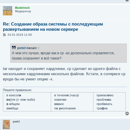
Bizdelnick
Модератор
Re: Создание образа системы с последующим
развертыванием на новом сервере
С
24.01.2019 11:00
о
о
б
yoricI
писал:
↑
щ
е
А чем это лучше, вроде как и cp -ax досконально справляется,
н
права сохраняет и всё такое?
и
е
tar находит и сохраняет хардлинки, cp сделает из одного файла с
несколькими хардлинками несколько файлов. Кстати, в солярисе cp
вроде бы не умеет опцию -x.
Пишите правильно:
в консол
и
в течени
е
(часа)
приемл
е
мо
вк
у́пе
(с чем-либо)
нович
о
к
пробле
м
а
в о
бщем
ню
анс
проб
о
вать
в
оо
бще
п
о у
молчанию
тра
ф
ик
yoricI