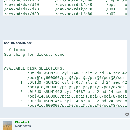
/dev/md/dsk/d40       /dev/md/rdsk/d40      /opt    uf
/dev/md/dsk/d70       /dev/md/rdsk/d70      /u01    uf
/dev/md/dsk/d80       /dev/md/rdsk/d80      /u02    uf
/devices        -       /devices        devfs   -      
sharefs -       /etc/dfs/sharetab       sharefs -      
ctfs    -       /system/contract        ctfs    -      
objfs   -       /system/object  objfs   -       no     
swap    -       /tmp    tmpfs   -       yes     -
Код:
Выделить всё
  # format

Searching for disks...done

AVAILABLE DISK SELECTIONS:

       0. c0t0d0 <SUN72G cyl 14087 alt 2 hd 24 sec 424>
          /pci@1e,600000/pci@0/pci@a/pci@0/pci@8/scsi@1
       1. c0t1d0 <SUN72G cyl 14087 alt 2 hd 24 sec 424>
          /pci@1e,600000/pci@0/pci@a/pci@0/pci@8/scsi@1
       2. c0t2d0 <SUN146G cyl 14087 alt 2 hd 24 sec 848
          /pci@1e,600000/pci@0/pci@a/pci@0/pci@8/scsi@1
       3. c0t3d0 <SUN146G cyl 14087 alt 2 hd 24 sec 848
          /pci@1e,600000/pci@0/pci@a/pci@0/pci@8/scsi@
Bizdelnick
Модератор