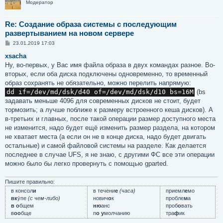
Модератор
Re: Создание образа системы с последующим
развертыванием на новом сервере
С
23.01.2019 17:03
о
о
xsacha
б
Ну, во-первых, у Вас имя файла образа в двух командах разное. Во-
щ
е
вторых, если оба диска подключены одновременно, то временный
н
образ сохранять не обязательно, можно перелить напрямую:
и
е
dd if=/dev/md/dsk/d40 of=/dev/md/dsk/d10 bs=16M
(bs
задавать меньше 4096 для современных дисков не стоит, будет
тормозить; а лучше поближе к размеру встроенного кеша дисков). А
в-третьих и главных, после такой операции размер доступного места
не изменится, надо будет ещё изменить размер раздела, на котором
не хватает места (а если он не в конце диска, надо будет двигать
остальные) и самой файловой системы на разделе. Как делается
последнее в случае UFS, я не знаю, с другими ФС все эти операции
можно было бы легко провернуть с помощью gparted.
Пишите правильно:
в консол
и
в течени
е
(часа)
приемл
е
мо
вк
у́пе
(с чем-либо)
нович
о
к
пробле
м
а
в о
бщем
ню
анс
проб
о
вать
в
оо
бще
п
о у
молчанию
тра
ф
ик