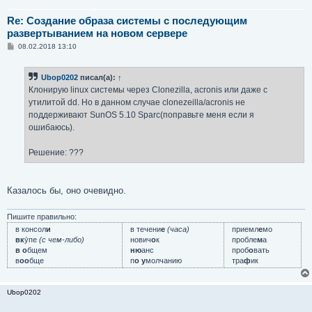
Re: Создание образа системы с последующим
развертыванием на новом сервере
С
08.02.2018 13:10
о
о
б
Ubop0202
писал(а):
↑
щ
е
Клонирую linux системы через Clonezilla, acronis или даже с
н
утилитой dd. Но в данном случае clonezeilla/acronis не
и
е
поддерживают SunOS 5.10 Sparc(поправьте меня если я
ошибаюсь).
Решение: ???
Казалось бы, оно очевидно.
Пишите правильно:
в консол
и
в течени
е
(часа)
приемл
е
мо
вк
у́пе
(с чем-либо)
нович
о
к
пробле
м
а
в о
бщем
ню
анс
проб
о
вать
в
оо
бще
п
о у
молчанию
тра
ф
ик
Ubop0202