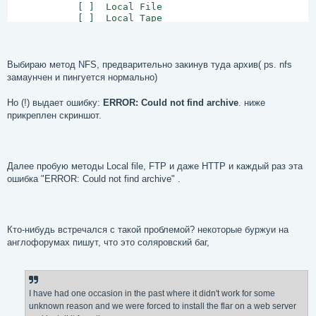
            [ ]  Local File

            [ ]  Local Tape

            [ ]  Local Device

Выбираю метод NFS, предварительно закинув туда архив( ps. nfs
замаунчен и пингуется нормально)
Но (!) выдает ошибку:
ERROR: Could not find archive
. ниже
прикреплен скриншот.
qqqqqqqqqqqqqqqqqqqqqqqqqqqqqqqqqqqqqqqqqqqqqqqqqqqqqq
     F2_Continue    F5_Cancel    F6_Help
Далее пробую методы Local file, FTP и даже HTTP и каждый раз эта
ошибка "ERROR: Could not find archive" .
Кто-нибудь встречался с такой проблемой? некоторые буржуи на
англофорумах пишут, что это соляровский баг,
I have had one occasion in the past where it didn't work for some
unknown reason and we were forced to install the flar on a web server