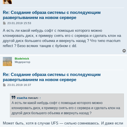
Re: Создание образа системы с последующим
развертыванием на новом сервере
С
23.01.2019 15:53
о
о
А есть ли какой нибудь софт с помощью которого можно
б
клонировать диск, к примеру снять его с сервера и сделать клон на
щ
е
другой диск большего объема и ввернуть назад ? Что типо macrium
н
reflect ? Безо всяких танцев с бубном с dd.
и
е
Bizdelnick
Модератор
Re: Создание образа системы с последующим
развертыванием на новом сервере
С
23.01.2019 16:37
о
о
б
xsacha
писал:
↑
щ
е
А есть ли какой нибудь софт с помощью которого можно
н
клонировать диск, к примеру снять его с сервера и сделать клон на
и
е
другой диск большего объема и ввернуть назад ?
Может быть, хотя в случае UFS — сильно сомневаюсь. И даже если