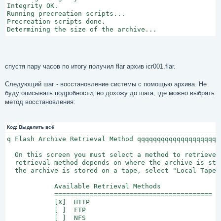
Integrity OK.

Running precreation scripts...

Precreation scripts done.

Determining the size of the archive...
спустя пару часов по итогу получил flar архив icr001.flar.
Следующий шаг - восстановление системы с помощью архива. Не
буду описывать подробности, но дохожу до шага, где можно выбрать
метод восстановления:
Код:
Выделить всё
q Flash Archive Retrieval Method qqqqqqqqqqqqqqqqqqqqq
  On this screen you must select a method to retrieve 
  retrieval method depends on where the archive is sto
  the archive is stored on a tape, select "Local Tape".
            Available Retrieval Methods

            ========================================

            [X]  HTTP

            [ ]  FTP

            [ ]  NFS
