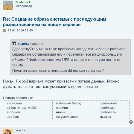
Bizdelnick
Модератор
Re: Создание образа системы с последующим
развертыванием на новом сервере
С
23.01.2019 13:40
о
о
б
xsacha
писал:
↑
щ
е
Здравствуйте у меня таже проблема как сделать образ с рабочего
н
сервера не останавливая его и перенести все на диск большего
и
е
объема ? Файловая система UFS, а места в корне уже осталось
500мб.
Почитал выше, если с помощью dd нельзя тогда как ?
Никак. Любой вариант может привести к потере данных. Можно
думать только о том, как уменьшить время простоя.
Пишите правильно:
в консол
и
в течени
е
(часа)
приемл
е
мо
вк
у́пе
(с чем-либо)
нович
о
к
пробле
м
а
в о
бщем
ню
анс
проб
о
вать
в
оо
бще
п
о у
молчанию
тра
ф
ик
xsacha