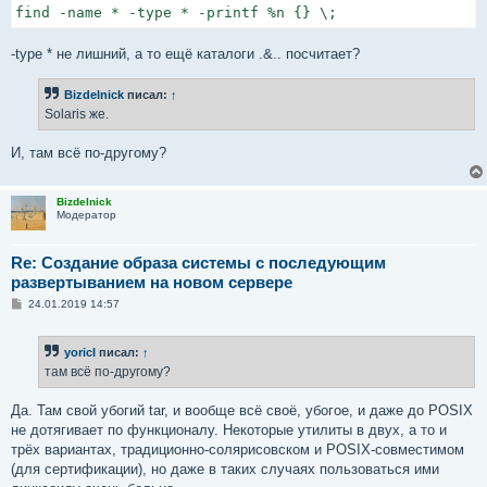
find -name * -type * -printf %n {} \;
и
е
-type * не лишний, а то ещё каталоги .&.. посчитает?
Bizdelnick
писал:
↑
Solaris же.
И, там всё по-другому?
Bizdelnick
Модератор
Re: Создание образа системы с последующим
развертыванием на новом сервере
С
24.01.2019 14:57
о
о
б
yoricI
писал:
↑
щ
е
там всё по-другому?
н
и
е
Да. Там свой убогий tar, и вообще всё своё, убогое, и даже до POSIX
не дотягивает по функционалу. Некоторые утилиты в двух, а то и
трёх вариантах, традиционно-солярисовском и POSIX-совместимом
(для сертификации), но даже в таких случаях пользоваться ими