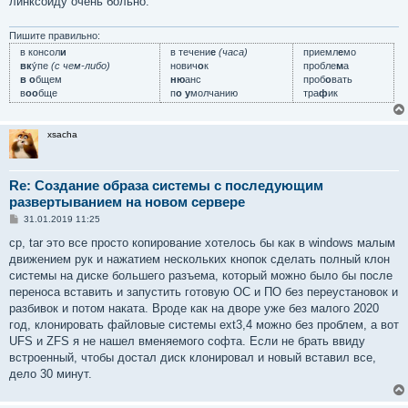
линксоиду очень больно.
Пишите правильно:
в консол
и
в течени
е
(часа)
приемл
е
мо
вк
у́пе
(с чем-либо)
нович
о
к
пробле
м
а
в о
бщем
ню
анс
проб
о
вать
в
оо
бще
п
о у
молчанию
тра
ф
ик
xsacha
Re: Создание образа системы с последующим
развертыванием на новом сервере
С
31.01.2019 11:25
о
о
cp, tar это все просто копирование хотелось бы как в windows малым
б
движением рук и нажатием нескольких кнопок сделать полный клон
щ
е
системы на диске большего разъема, который можно было бы после
н
переноса вставить и запустить готовую ОС и ПО без переустановок и
и
е
разбивок и потом наката. Вроде как на дворе уже без малого 2020
год, клонировать файловые системы ext3,4 можно без проблем, а вот
UFS и ZFS я не нашел вменяемого софта. Если не брать ввиду
встроенный, чтобы достал диск клонировал и новый вставил все,
дело 30 минут.