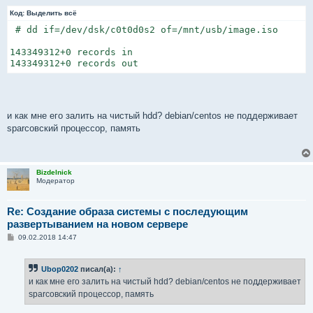
Код:
Выделить всё
 # dd if=/dev/dsk/c0t0d0s2 of=/mnt/usb/image.iso

143349312+0 records in

143349312+0 records out
и как мне его залить на чистый hdd? debian/centos не поддерживает
sparcовский процессор, память
Bizdelnick
Модератор
Re: Создание образа системы с последующим
развертыванием на новом сервере
С
09.02.2018 14:47
о
о
б
Ubop0202
писал(а):
↑
щ
е
и как мне его залить на чистый hdd? debian/centos не поддерживает
н
sparcовский процессор, память
и
е