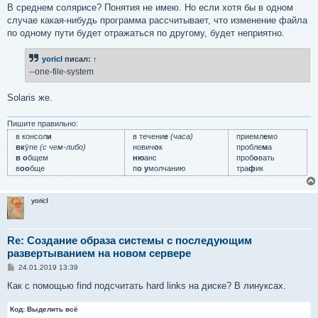
е
В среднем солярисе? Понятия не имею. Но если хотя бы в одном
случае какая-нибудь программа рассчитывает, что изменение файла
по одному пути будет отражаться по другому, будет неприятно.
yoricI
писал:
↑
--one-file-system
Solaris же.
Пишите правильно:
в консол
и
в течени
е
(часа)
приемл
е
мо
вк
у́пе
(с чем-либо)
нович
о
к
пробле
м
а
в о
бщем
ню
анс
проб
о
вать
в
оо
бще
п
о у
молчанию
тра
ф
ик
yoricI
Re: Создание образа системы с последующим
развертыванием на новом сервере
С
24.01.2019 13:39
о
о
Как с помощью find подсчитать hard links на диске? В линуксах.
б
щ
Код:
е
Выделить всё
н