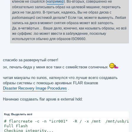
клином не сошёлся (
например
). Во-вторых, совершенно не
обязательно записывать образ на целевой машине; переткнуть
диск не так долго. В-третьих, надеюсь, Вы не образ диска с
работающей
системой делали? Если так, можете выкинуть. Любая
запись на диск в момент снятия образа может всё запороть.
Да, в-четвёртых… Ваше дело, конечно, как называть образы, но всё
же суффикс .iso может ввести в заблуждение, поскольку
используется обычно для образов ISO9660.
спасибо за развернутый ответ!
эх, печаль-беда у меня все таки с семейством солнечных
читая мануалы по sunos, наткнулся что лучше всего создавать
образы системы с помощью архивных FLAR бэкапов
Disaster Recovery Image Procedures
.
Начинаю создавать flar архив в external hdd:
Код:
Выделить всё
# flarcreate -c -n "icr001"  -R / -x /mnt  /mnt/usb/icr
Full Flash

Checking integrity...
