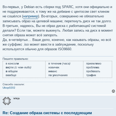
Во-первых, у Debian есть сборки под SPARC, хотя они официально и
не поддерживаются, к тому же на дебиане с центосом свет клином
не сошёлся (
например
). Во-вторых, совершенно не обязательно
записывать образ на целевой машине; переткнуть диск не так долго.
В-третьих, надеюсь, Вы не образ диска с
работающей
системой
делали? Если так, можете выкинуть. Любая запись на диск в момент
снятия образа может всё запороть.
Да, в-четвёртых… Ваше дело, конечно, как называть образы, но всё
же суффикс .iso может ввести в заблуждение, поскольку
используется обычно для образов ISO9660.
Пишите правильно:
в консол
и
в течени
е
(часа)
приемл
е
мо
вк
у́пе
(с чем-либо)
нович
о
к
пробле
м
а
в о
бщем
ню
анс
проб
о
вать
в
оо
бще
п
о у
молчанию
тра
ф
ик
Спасибо сказали:
Ubop0202
ieleja
Re: Создание образа системы с последующим