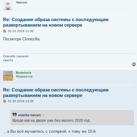
Vascom
Re: Создание образа системы с последующим
развертыванием на новом сервере
С
31.01.2019 11:30
о
о
Посмотри Clonezilla.
б
щ
е
н
Спасибо сказали:
и
xsacha
е
Bizdelnick
Модератор
Re: Создание образа системы с последующим
развертыванием на новом сервере
С
01.02.2019 13:36
о
о
б
xsacha
писал:
↑
щ
е
Вроде как на дворе уже без малого 2020 год
н
и
е
…а Вы всё мучаетесь с соляркой, к тому же 10-й.