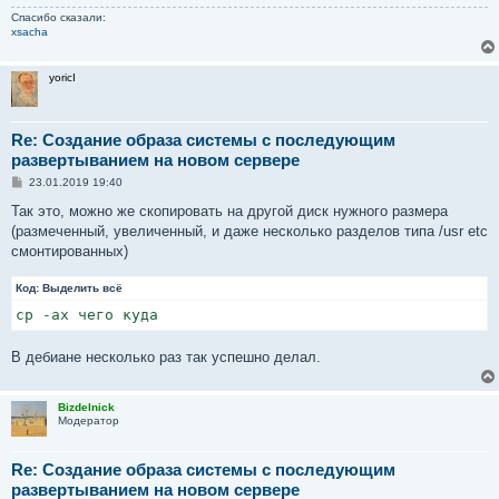
Спасибо сказали:
xsacha
yoricI
Re: Создание образа системы с последующим
развертыванием на новом сервере
С
23.01.2019 19:40
о
о
Так это, можно же скопировать на другой диск нужного размера
б
(размеченный, увеличенный, и даже несколько разделов типа /usr etc
щ
е
смонтированных)
н
и
Код:
е
Выделить всё
cp -ax чего куда
В дебиане несколько раз так успешно делал.
Bizdelnick
Модератор
Re: Создание образа системы с последующим
развертыванием на новом сервере