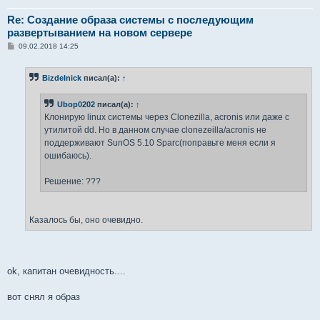
Re: Создание образа системы с последующим
развертыванием на новом сервере
С
09.02.2018 14:25
о
о
б
Bizdelnick
писал(а):
↑
щ
е
н
Ubop0202
писал(а):
↑
и
е
Клонирую linux системы через Clonezilla, acronis или даже с
утилитой dd. Но в данном случае clonezeilla/acronis не
поддерживают SunOS 5.10 Sparc(поправьте меня если я
ошибаюсь).
Решение: ???
Казалось бы, оно очевидно.
ok, капитан очевидность....
вот снял я образ