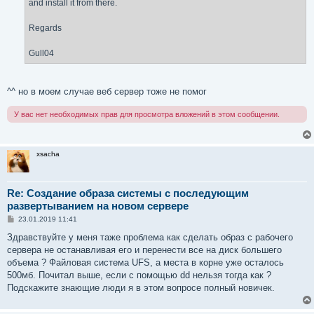
and install it from there.
Regards
Gull04
^^ но в моем случае веб сервер тоже не помог
У вас нет необходимых прав для просмотра вложений в этом сообщении.
xsacha
Re: Создание образа системы с последующим
развертыванием на новом сервере
С
23.01.2019 11:41
о
о
Здравствуйте у меня таже проблема как сделать образ с рабочего
б
сервера не останавливая его и перенести все на диск большего
щ
е
объема ? Файловая система UFS, а места в корне уже осталось
н
500мб. Почитал выше, если с помощью dd нельзя тогда как ?
и
е
Подскажите знающие люди я в этом вопросе полный новичек.