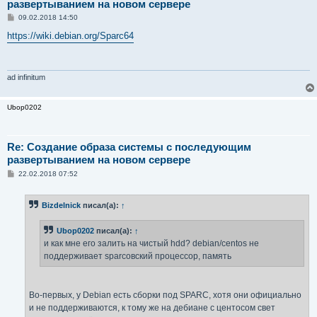
развертыванием на новом сервере
С
09.02.2018 14:50
о
о
https://wiki.debian.org/Sparc64
б
щ
е
н
и
ad infinitum
е
Ubop0202
Re: Создание образа системы с последующим
развертыванием на новом сервере
С
22.02.2018 07:52
о
о
б
Bizdelnick
писал(а):
↑
щ
е
н
Ubop0202
писал(а):
↑
и
е
и как мне его залить на чистый hdd? debian/centos не
поддерживает sparcовский процессор, память
Во-первых, у Debian есть сборки под SPARC, хотя они официально
и не поддерживаются, к тому же на дебиане с центосом свет