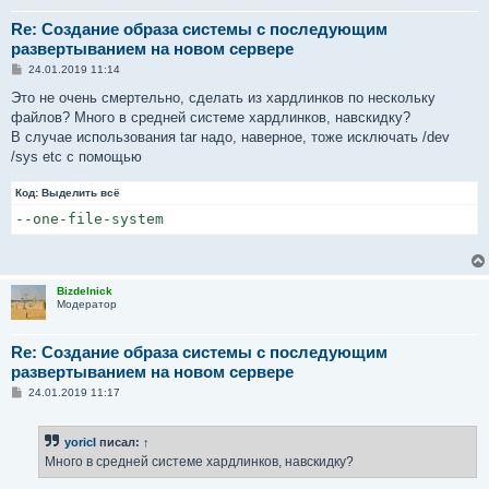
Re: Создание образа системы с последующим
развертыванием на новом сервере
С
24.01.2019 11:14
о
о
Это не очень смертельно, сделать из хардлинков по нескольку
б
файлов? Много в средней системе хардлинков, навскидку?
щ
е
В случае использования tar надо, наверное, тоже исключать /dev
н
/sys etc с помощью
и
е
Код:
Выделить всё
--one-file-system
Bizdelnick
Модератор
Re: Создание образа системы с последующим
развертыванием на новом сервере
С
24.01.2019 11:17
о
о
б
yoricI
писал:
↑
щ
е
Много в средней системе хардлинков, навскидку?
н
и