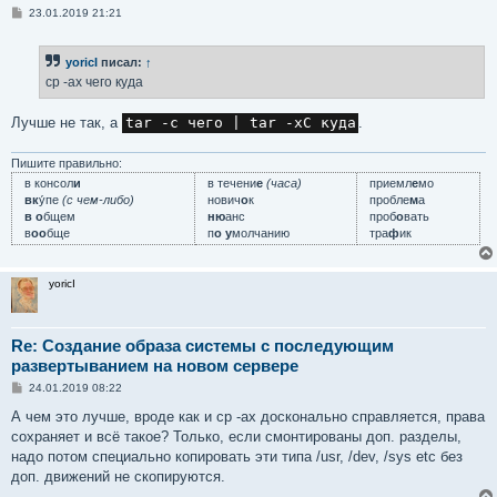
С
23.01.2019 21:21
о
о
б
yoricI
писал:
↑
щ
е
cp -ax чего куда
н
и
е
Лучше не так, а
tar -c чего | tar -xC куда
.
Пишите правильно:
в консол
и
в течени
е
(часа)
приемл
е
мо
вк
у́пе
(с чем-либо)
нович
о
к
пробле
м
а
в о
бщем
ню
анс
проб
о
вать
в
оо
бще
п
о у
молчанию
тра
ф
ик
yoricI
Re: Создание образа системы с последующим
развертыванием на новом сервере
С
24.01.2019 08:22
о
о
А чем это лучше, вроде как и cp -ax досконально справляется, права
б
сохраняет и всё такое? Только, если смонтированы доп. разделы,
щ
е
надо потом специально копировать эти типа /usr, /dev, /sys etc без
н
доп. движений не скопируются.
и
е