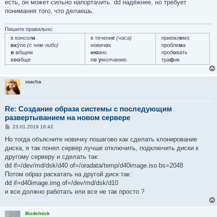
есть, он может сильно напортачить. dd надёжнее, но требует
понимания того, что делаешь.
Пишите правильно:
в консол
и
в течени
е
(часа)
приемл
е
мо
вк
у́пе
(с чем-либо)
нович
о
к
пробле
м
а
в о
бщем
ню
анс
проб
о
вать
в
оо
бще
п
о у
молчанию
тра
ф
ик
xsacha
Re: Создание образа системы с последующим
развертыванием на новом сервере
С
23.01.2019 16:42
о
о
Но тогда объясните новичку пошагово как сделать клонирование
б
диска, я так понял сервер лучше отключить, подключить диски к
щ
е
другому серверу и сделать так:
н
dd if=/dev/md/dsk/d40 of=/oradata/temp/d40image.iso bs=2048
и
е
Потом образ раскатать на другой диск так:
dd if=d40image.img of=/dev/md/dsk/d10
и все должно работать или все не так просто ?
Bizdelnick