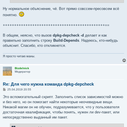
Ну нормальное объяснение, чё. Вот прямо совссем-пресовсем всё
понятно.
+++++++++++++++++++++++++++++++++++++++++++++==
В общем, неясно, что вызов
dpkg-depcheck -d
делает и как
правильно заполнить строку
Build-Depends
. Надеюсь, кто-нибудь
объяснит. Спасибо, кто откликнется.
Я просто читаю маны.
Bizdelnick
Модератор
Re: Для чего нужна команда dpkg-depcheck
С
25.04.2019 20:55
о
о
Это вспомогательный скрипт. Заполнить список зависимостей можно
б
и без него, но он помогает найти некоторые неочевидные вещи.
щ
е
Никакой магии он не обучен, подразумевается, что у пользователя
н
достаточная квалификация, чтобы понять, нужен ли dev-пакет, или
и
е
непосредственно выданный им пакет.