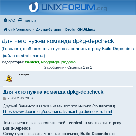
FAQ
Правила
unixforum.org
Дистрибутивы
Debian GNU/Linux
Для чего нужна команда dpkg-depcheck
(Говолрят, с её помощью нужно заполнить строку Build-Depends в
файле control пакета)
Модераторы:
Warderer
,
Модераторы разделов
2 сообщения • Страница
1
из
1
жучара
Для чего нужна команда dpkg-depcheck
С
25.04.2019 20:09
о
о
Друзья! Зачем-то взялся читать вот эту книжку (по пакетам)
б
https://www.debian.org/doc/manuals/maint-guide/index.ru.html
щ
е
н
Там написано, как заполнять файл
control
, в частности, строку
и
е
Build-Depends
Сразу нужно сказать, что я так понимаю,
Build-Depends
это