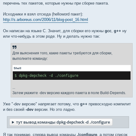
перечень тех пакетов, которые нужны при сборке пакета.
Исходники я взял отсюда (helloword пакет):
http://s.arboreus.com/2006/11/blog-post_16.html
Он написан на языке С. Значит, для сборки его нужны
gcc
,
g++
ну
или что-нибудь в этом роде. Ну и делать нужно так:
Для выяснения того, какие пакеты требуются для сборки,
выполните команду:
Shell
$ dpkg-depcheck -d ./configure
...
Затем укажите -dev версию каждого пакета в поле Build-Depends.
Уже "-dev версию" напрягает потому, что
g++
превосходно компилит
и без своей
-dev
версии. Но это ладно.
тут вывод команды dpkg-depcheck -d ./configure
Я так понимаю, сперва вывод команды
./configure
, а потом список