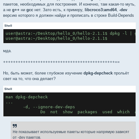
пакетов, необходимых для построения. И конечно, там какая-то муть,
а не
g++
ни
gcc
нет. Зато есть, к примеру,
libcroco3:amd64
,
-dev
версию которого я должен найди и прописать в строке Build-Depends
Shell
user@astra:~/Desktop/hello_0/hello-2.1.1$ dpkg -l | g
user@astra:~/Desktop/hello_0/hello-2.1.1$
мда.
+++++++++++++++++++++++++++++++++++++++++++++==
Но, быть может, более глубокое изучение
dpkg-depcheck
прольёт
свет на то, что она делает?
Shell
man dpkg-depcheck
...
       -d, --ignore-dev-deps
              Do  not  show  packages  used  which  a
Не показывает используемые пакеты которые напрямую зависят
от -dev пакетов.