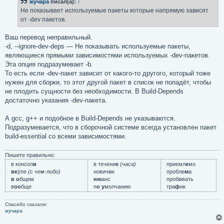
жучара
писал(а):
↑
Не показывает используемые пакеты которые напрямую зависят
от -dev пакетов.
Ваш перевод неправильный.
-d, --ignore-dev-deps — Не показывать используемые пакеты,
являющиеся прямыми зависимостями используемых -dev-пакетов.
Эта опция подразумевает -b.
То есть если -dev-пакет зависит от какого-то другого, который тоже
нужен для сборки, то этот другой пакет в список не попадёт, чтобы
не плодить сущности без необходимости. В Build-Depends
достаточно указания -dev-пакета.
А gcc, g++ и подобное в Build-Depends не указываются.
Подразумевается, что в сборочной системе всегда установлен пакет
build-essential со всеми зависимостями.
Пишите правильно:
в консол
и
в течени
е
(часа)
приемл
е
мо
вк
у́пе
(с чем-либо)
нович
о
к
пробле
м
а
в о
бщем
ню
анс
проб
о
вать
в
оо
бще
п
о у
молчанию
тра
ф
ик
Спасибо сказали:
жучара