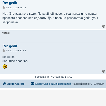
Re: gedit
С
04.12.2019 18:13
о
о
Нет. Это зашито в коде. По-крайней мере, с год назад я не нашел
б
простого способа это сделать. Да и вообще разработка gedit, увы,
щ
е
заброшена.
н
и
е
тхакур
Re: gedit
С
04.12.2019 22:48
о
о
понятно...
б
большое спасибо
щ
е
н
и
е
3 сообщения • Страница
1
из
1
unixforum.org
Связаться с администрацией
Часовой пояс:
UTC+03:00