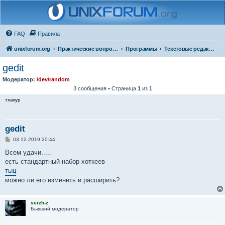
FAQ
Правила
unixforum.org
Практические вопросы
Программы
Текстовые редакторы
gedit
Модератор:
/dev/random
3 сообщения • Страница
1
из
1
тхакур
gedit
С
03.12.2019 20:44
о
о
Всем удачи.....
б
есть стандартный набор хоткеев
щ
е
тыц
н
можно ли его изменить и расширить?
и
е
serzh-z
Бывший модератор