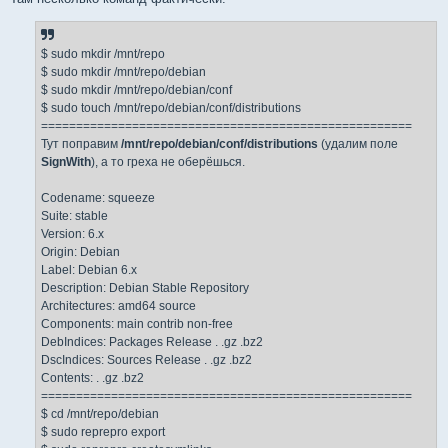
и
е
$ sudo mkdir /mnt/repo
$ sudo mkdir /mnt/repo/debian
$ sudo mkdir /mnt/repo/debian/conf
$ sudo touch /mnt/repo/debian/conf/distributions
=====================================================
Тут поправим
/mnt/repo/debian/conf/distributions
(удалим поле
SignWith
), а то греха не оберёшься.
Codename: squeeze
Suite: stable
Version: 6.x
Origin: Debian
Label: Debian 6.x
Description: Debian Stable Repository
Architectures: amd64 source
Components: main contrib non-free
DebIndices: Packages Release . .gz .bz2
DscIndices: Sources Release . .gz .bz2
Contents: . .gz .bz2
=====================================================
$ cd /mnt/repo/debian
$ sudo reprepro export