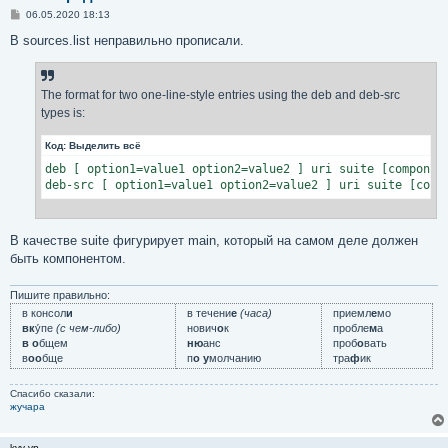
С
06.05.2020 18:13
о
о
В sources.list неправильно прописали.
б
щ
е
н
The format for two one-line-style entries using the deb and deb-src
и
е
types is:
Код:
Выделить всё
deb [ option1=value1 option2=value2 ] uri suite [component
deb-src [ option1=value1 option2=value2 ] uri suite [comp
В качестве suite фигурирует main, который на самом деле должен
быть компонентом.
Пишите правильно:
в консол
и
в течени
е
(часа)
приемл
е
мо
вк
у́пе
(с чем-либо)
нович
о
к
пробле
м
а
в о
бщем
ню
анс
проб
о
вать
в
оо
бще
п
о у
молчанию
тра
ф
ик
Спасибо сказали:
жучара
kvv-vp