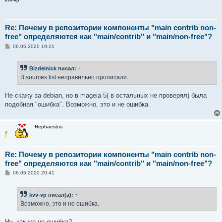
Re: Почему в репозитории компоненты "main contrib non-
free" определяются как "main/contrib" и "main/non-free"?
С
06.05.2020 19:21
о
о
б
Bizdelnick
писал:
↑
щ
е
В sources.list неправильно прописали.
н
и
е
Не скажу за debian, но в mageia 5( в остальных не проверял) была
подобная "ошибка". Возможно, это и не ошибка.
Hephaestus
Re: Почему в репозитории компоненты "main contrib non-
free" определяются как "main/contrib" и "main/non-free"?
С
06.05.2020 20:41
о
о
б
kvv-vp
писал(а):
↑
щ
е
Возможно, это и не ошибка.
н
и
е
Ну, как же не ошибка?