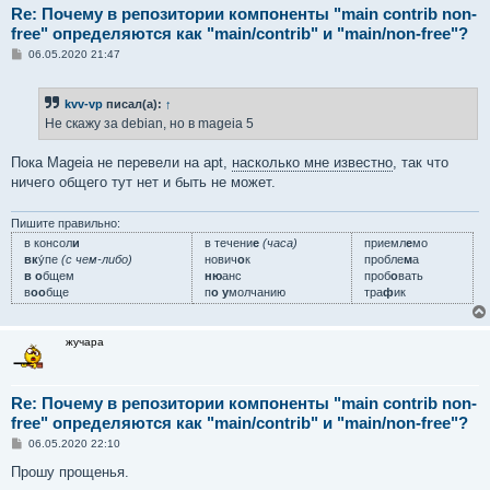
Re: Почему в репозитории компоненты "main contrib non-
free" определяются как "main/contrib" и "main/non-free"?
С
06.05.2020 21:47
о
о
б
kvv-vp
писал(а):
↑
щ
е
Не скажу за debian, но в mageia 5
н
и
е
Пока Mageia не перевели на apt,
насколько мне известно
, так что
ничего общего тут нет и быть не может.
Пишите правильно:
в консол
и
в течени
е
(часа)
приемл
е
мо
вк
у́пе
(с чем-либо)
нович
о
к
пробле
м
а
в о
бщем
ню
анс
проб
о
вать
в
оо
бще
п
о у
молчанию
тра
ф
ик
жучара
Re: Почему в репозитории компоненты "main contrib non-
free" определяются как "main/contrib" и "main/non-free"?
С
06.05.2020 22:10
о
о
Прошу прощенья.
б