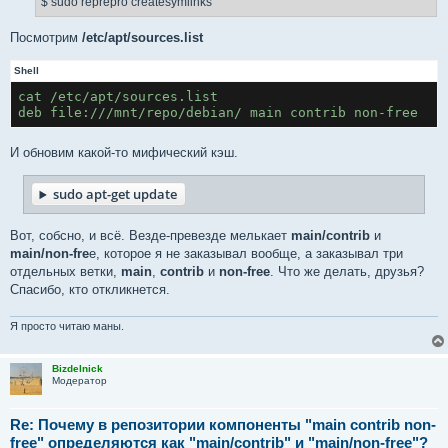
$ sudo reprepro createsymlinks
Посмотрим
/etc/apt/sources.list
Shell
cat /etc/apt/sources.list
deb file:///mnt/repo/debian/ main contrib non-free
И обновим какой-то мифический кэш.
sudo apt-get update
Вот, собсно, и всё. Везде-превезде мелькает
main/contrib
и
main/non-fre
e, которое я не заказывал вообще, а заказывал три
отдельных ветки,
main
,
contrib
и
non-free
. Что же делать, друзья?
Спасибо, кто откликнется.
Я просто читаю маны.
Bizdelnick
Модератор
Re: Почему в репозитории компоненты "main contrib non-
free" определяются как "main/contrib" и "main/non-free"?