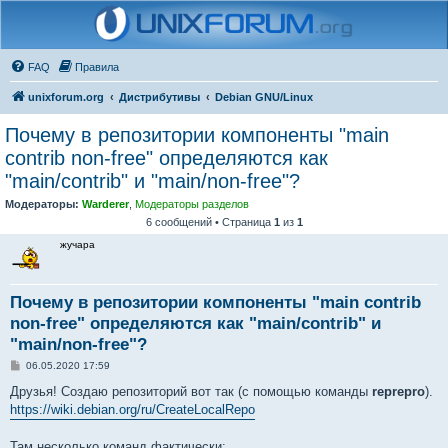
FAQ
Правила
unixforum.org
Дистрибутивы
Debian GNU/Linux
Почему в репозитории компоненты "main
contrib non-free" определяются как
"main/contrib" и "main/non-free"?
Модераторы:
Warderer
,
Модераторы разделов
6 сообщений • Страница
1
из
1
жучара
Почему в репозитории компоненты "main contrib
non-free" определяются как "main/contrib" и
"main/non-free"?
С
06.05.2020 17:59
о
о
Друзья! Создаю репозиторий вот так (с помощью команды
reprepro
).
б
https://wiki.debian.org/ru/CreateLocalRepo
щ
е
н
Там несколько команд фактически: