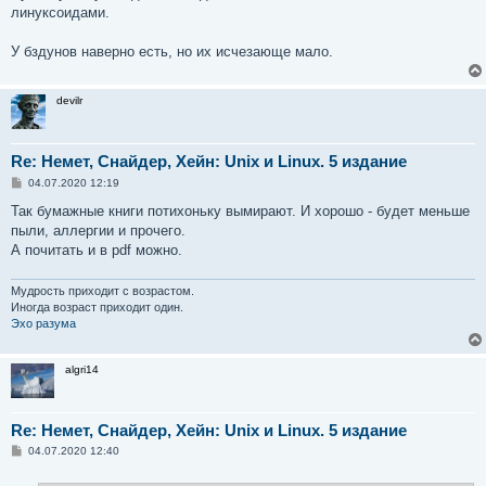
линуксоидами.
У бздунов наверно есть, но их исчезающе мало.
devilr
Re: Немет, Снайдер, Хейн: Unix и Linux. 5 издание
С
04.07.2020 12:19
о
о
Так бумажные книги потихоньку вымирают. И хорошо - будет меньше
б
пыли, аллергии и прочего.
щ
е
А почитать и в pdf можно.
н
и
е
Мудрость приходит с возрастом.
Иногда возраст приходит один.
Эхо разума
algri14
Re: Немет, Снайдер, Хейн: Unix и Linux. 5 издание
С
04.07.2020 12:40
о
о