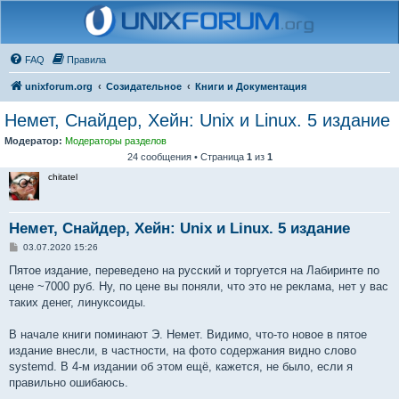
FAQ
Правила
unixforum.org
Созидательное
Книги и Документация
Немет, Снайдер, Хейн: Unix и Linux. 5 издание
Модератор:
Модераторы разделов
24 сообщения • Страница
1
из
1
chitatel
Немет, Снайдер, Хейн: Unix и Linux. 5 издание
С
03.07.2020 15:26
о
о
Пятое издание, переведено на русский и торгуется на Лабиринте по
б
цене ~7000 руб. Ну, по цене вы поняли, что это не реклама, нет у вас
щ
е
таких денег, линуксоиды.
н
и
е
В начале книги поминают Э. Немет. Видимо, что-то новое в пятое
издание внесли, в частности, на фото содержания видно слово
systemd. В 4-м издании об этом ещё, кажется, не было, если я
правильно ошибаюсь.