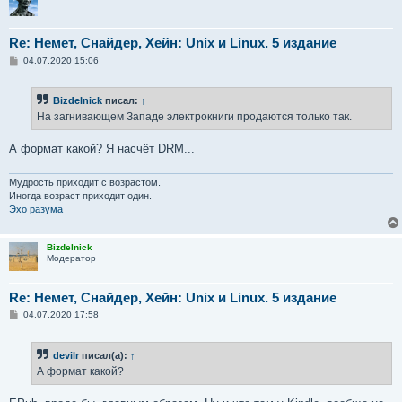
Re: Немет, Снайдер, Хейн: Unix и Linux. 5 издание
С
04.07.2020 15:06
о
о
б
Bizdelnick
писал:
↑
щ
е
На загнивающем Западе электрокниги продаются только так.
н
и
е
А формат какой? Я насчёт DRM...
Мудрость приходит с возрастом.
Иногда возраст приходит один.
Эхо разума
Bizdelnick
Модератор
Re: Немет, Снайдер, Хейн: Unix и Linux. 5 издание
С
04.07.2020 17:58
о
о
б
devilr
писал(а):
↑
щ
е
А формат какой?
н
и
е