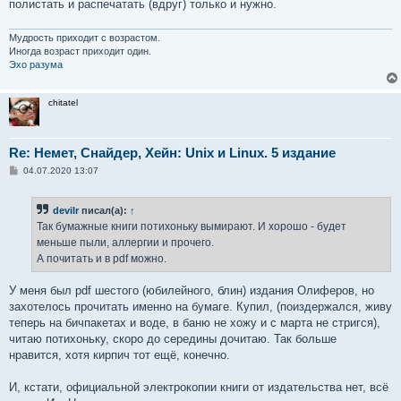
полистать и распечатать (вдруг) только и нужно.
Мудрость приходит с возрастом.
Иногда возраст приходит один.
Эхо разума
chitatel
Re: Немет, Снайдер, Хейн: Unix и Linux. 5 издание
С
04.07.2020 13:07
о
о
б
devilr
писал(а):
↑
щ
е
Так бумажные книги потихоньку вымирают. И хорошо - будет
н
меньше пыли, аллергии и прочего.
и
е
А почитать и в pdf можно.
У меня был pdf шестого (юбилейного, блин) издания Олиферов, но
захотелось прочитать именно на бумаге. Купил, (поиздержался, живу
теперь на бичпакетах и воде, в баню не хожу и с марта не стригся),
читаю потихоньку, скоро до середины дочитаю. Так больше
нравится, хотя кирпич тот ещё, конечно.
И, кстати, официальной электрокопии книги от издательства нет, всё