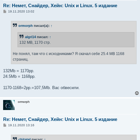
Re: Немет, Снайдер, Хейн: Unix и Linux. 5 издание
С
19.11.2020 13:02
о
о
б
ormorph
писал(а):
↑
щ
е
н
algri14
писал:
↑
и
е
132 МВ, 1170 стр.
Не понял, там что с исходниками? Я скачал себе 25.4 MB 1168
страниц.
132Mb = 1170pp.
24.5Mb = 1168pp.
1170-1168=2pp.=107,5Mb. Вас обвесили.
ormorph
Re: Немет, Снайдер, Хейн: Unix и Linux. 5 издание
С
19.11.2020 13:16
о
о
б
chitatel
писал:
↑
щ