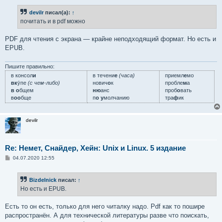
devilr
писал(а):
↑
почитать и в pdf можно
PDF для чтения с экрана — крайне неподходящий формат. Но есть и
EPUB.
Пишите правильно:
в консол
и
в течени
е
(часа)
приемл
е
мо
вк
у́пе
(с чем-либо)
нович
о
к
пробле
м
а
в о
бщем
ню
анс
проб
о
вать
в
оо
бще
п
о у
молчанию
тра
ф
ик
devilr
Re: Немет, Снайдер, Хейн: Unix и Linux. 5 издание
С
04.07.2020 12:55
о
о
б
Bizdelnick
писал:
↑
щ
е
Но есть и EPUB.
н
и
е
Есть то он есть, только для него читалку надо. Pdf как то пошире
распространён. А для технической литературы разве что поискать,