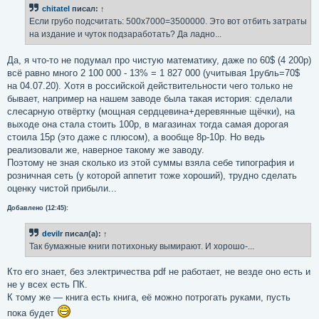
б
chitatel
писал:
↑
щ
е
Если грубо подсчитать: 500x7000=3500000. Это вот отбить затраты
н
на издание и чуток подзаработать? Да ладно...
и
е
Да, я что-то не подумал про чистую математику, даже по 60$ (4 200р)
всё равно много 2 100 000 - 13% = 1 827 000 (учитывая 1рубль=70$
на 04.07.20). Хотя в российской действительности чего только не
бывает, например на нашем заводе была такая история: сделали
слесарную отвёртку (мощная сердцевина+деревянные щёчки), на
выходе она стала стоить 100р, в магазинах тогда самая дорогая
стоила 15р (это даже с плюсом), а вообще 8р-10р. Но ведь
реализовали же, наверное такому же заводу.
Поэтому не зная сколько из этой суммы взяла себе типография и
розничная сеть (у которой аппетит тоже хороший), трудно сделать
оценку чистой прибыли...
Добавлено (12:45):
devilr
писал(а):
↑
Так бумажные книги потихоньку вымирают. И хорошо-...
Кто его знает, без электричества pdf не работает, не везде оно есть и
не у всех есть ПК.
К тому же — книга есть книга, её можно потрогать руками, пусть
пока будет