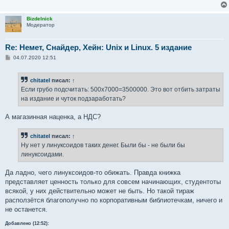
Bizdelnick
Модератор
Re: Немет, Снайдер, Хейн: Unix и Linux. 5 издание
С
04.07.2020 12:51
о
о
б
chitatel
писал:
↑
щ
е
Если грубо подсчитать: 500x7000=3500000. Это вот отбить затраты
н
на издание и чуток подзаработать?
и
е
А магазинная наценка, а НДС?
chitatel
писал:
↑
Ну нет у линуксоидов таких денег. Были бы - не были бы
линуксоидами.
Да ладно, чего линуксоидов-то обижать. Правда книжка
представляет ценность только для совсем начинающих, студентоты
всякой, у них действительно может не быть. Но такой тираж
расползётся благополучно по корпоративным библиотечкам, ничего и
не останется.
Добавлено (12:52):