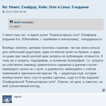
Re: Немет, Снайдер, Хейн: Unix и Linux. 5 издание
С
04.07.2020 06:38
о
о
б
devilr
писал(а):
↑
щ
е
А у вас?
н
и
е
У меня тоже нет: в марте купил "Компьютерные сети" Олиферов
(издание 6-е, Юбилейное, с ошибками и опечатками) , поиздержался.
Вообще, конечно, ценовая политика странная, так как книга сильно
для небольшой аудитории, едва ли многие купят на бумаге, и едва
ли даже при такой конской цене затраты на публикацию отобьются. К
тому же и затраты, подозреваю, в основном полиграфия, т.к. затраты
на собственно перевод сравнительно скромные в данном случае -
переводить нужно не с нуля, а доработать имеющийся с учётом
изменений в оригинальной версии. Ну, + редактура ещё, которая
вообще может быть спустя рукава сделана, судя по 6-му изданию
Олиферовской "Компьютерные сети". Короче, не цена, а хамство, на
мой субъективный взгляд.
algri14