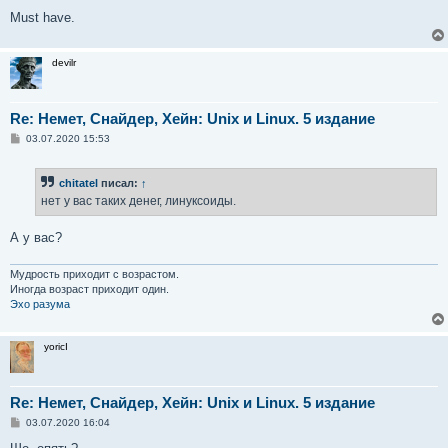
Must have.
devilr
Re: Немет, Снайдер, Хейн: Unix и Linux. 5 издание
С
03.07.2020 15:53
о
о
б
chitatel
писал:
↑
щ
е
нет у вас таких денег, линуксоиды.
н
и
е
А у вас?
Мудрость приходит с возрастом.
Иногда возраст приходит один.
Эхо разума
yoricI
Re: Немет, Снайдер, Хейн: Unix и Linux. 5 издание
С
03.07.2020 16:04
о
о