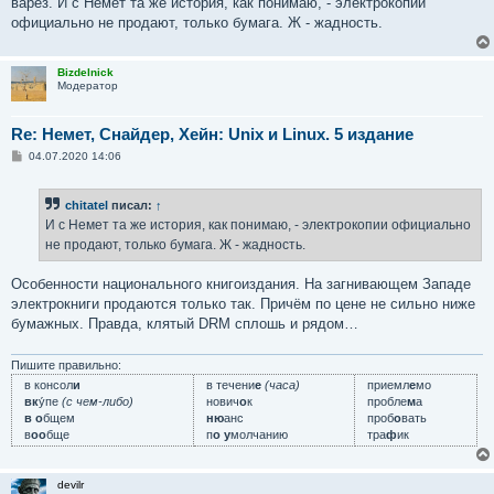
варез. И с Немет та же история, как понимаю, - электрокопии
официально не продают, только бумага. Ж - жадность.
Bizdelnick
Модератор
Re: Немет, Снайдер, Хейн: Unix и Linux. 5 издание
С
04.07.2020 14:06
о
о
б
chitatel
писал:
↑
щ
е
И с Немет та же история, как понимаю, - электрокопии официально
н
не продают, только бумага. Ж - жадность.
и
е
Особенности национального книгоиздания. На загнивающем Западе
электрокниги продаются только так. Причём по цене не сильно ниже
бумажных. Правда, клятый DRM сплошь и рядом…
Пишите правильно:
в консол
и
в течени
е
(часа)
приемл
е
мо
вк
у́пе
(с чем-либо)
нович
о
к
пробле
м
а
в о
бщем
ню
анс
проб
о
вать
в
оо
бще
п
о у
молчанию
тра
ф
ик
devilr