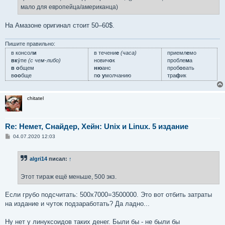
н
мало для европейца/американца)
и
е
На Амазоне оригинал стоит 50–60$.
Пишите правильно:
в консол
и
в течени
е
(часа)
приемл
е
мо
вк
у́пе
(с чем-либо)
нович
о
к
пробле
м
а
в о
бщем
ню
анс
проб
о
вать
в
оо
бще
п
о у
молчанию
тра
ф
ик
chitatel
Re: Немет, Снайдер, Хейн: Unix и Linux. 5 издание
С
04.07.2020 12:03
о
о
б
algri14
писал:
↑
щ
е
н
Этот тираж ещё меньше, 500 экз.
и
е
Если грубо подсчитать: 500x7000=3500000. Это вот отбить затраты
на издание и чуток подзаработать? Да ладно...
Ну нет у линуксоидов таких денег. Были бы - не были бы