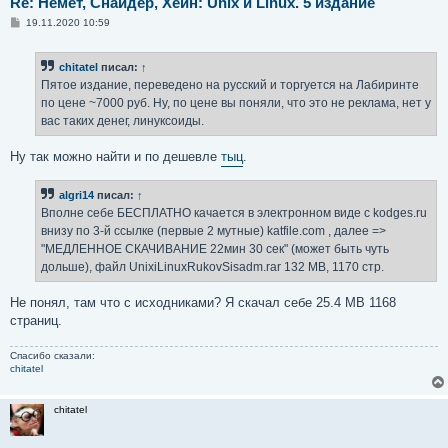
Re: Немет, Снайдер, Хейн: Unix и Linux. 5 издание
С
19.11.2020 10:59
о
о
б
chitatel
писал:
↑
щ
е
Пятое издание, переведено на русский и торгуется на Лабиринте
н
по цене ~7000 руб. Ну, по цене вы поняли, что это не реклама, нет у
и
е
вас таких денег, линуксоиды.
Ну так можно найти и по дешевле
тыц
.
algri14
писал:
↑
Вполне себе БЕСПЛАТНО качается в электронном виде с kodges.ru
внизу по 3-й ссылке (первые 2 мутные) katfile.com , далее =>
"МЕДЛЕННОЕ СКАЧИВАНИЕ 22мин 30 сек" (может быть чуть
дольше), файл UnixiLinuxRukovSisadm.rar 132 МВ, 1170 стр.
Не понял, там что с исходниками? Я скачал себе 25.4 MB 1168
страниц.
Спасибо сказали:
chitatel
chitatel