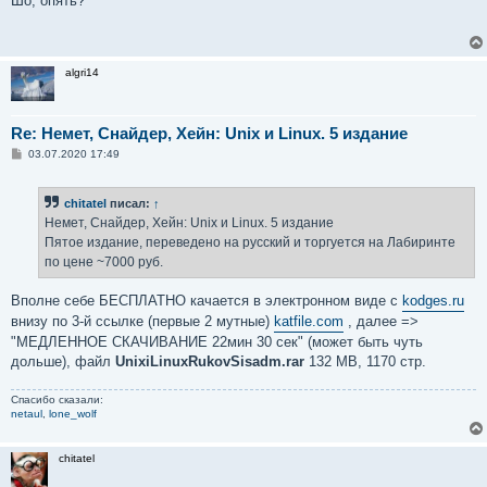
Шо, опять?
б
щ
е
н
и
algri14
е
Re: Немет, Снайдер, Хейн: Unix и Linux. 5 издание
С
03.07.2020 17:49
о
о
б
chitatel
писал:
↑
щ
е
Немет, Снайдер, Хейн: Unix и Linux. 5 издание
н
Пятое издание, переведено на русский и торгуется на Лабиринте
и
е
по цене ~7000 руб.
Вполне себе БЕСПЛАТНО качается в электронном виде с
kodges.ru
внизу по 3-й ссылке (первые 2 мутные)
katfile.com
, далее =>
"МЕДЛЕННОЕ СКАЧИВАНИЕ 22мин 30 сек" (может быть чуть
дольше), файл
UnixiLinuxRukovSisadm.rar
132 МВ, 1170 стр.
Спасибо сказали:
netaul
,
lone_wolf
chitatel