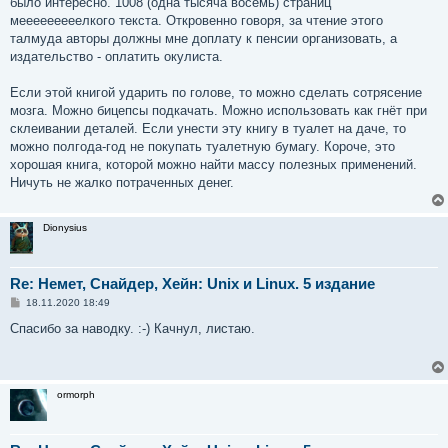
было интересно. 1008 (одна тысяча восемь) страниц
щ
е
мееееееееелкого текста. Откровенно говоря, за чтение этого
н
талмуда авторы должны мне доплату к пенсии организовать, а
и
е
издательство - оплатить окулиста.
Если этой книгой ударить по голове, то можно сделать сотрясение
мозга. Можно бицепсы подкачать. Можно использовать как гнёт при
склеивании деталей. Если унести эту книгу в туалет на даче, то
можно полгода-год не покупать туалетную бумагу. Короче, это
хорошая книга, которой можно найти массу полезных применений.
Ничуть не жалко потраченных денег.
Dionysius
Re: Немет, Снайдер, Хейн: Unix и Linux. 5 издание
С
18.11.2020 18:49
о
о
Спасибо за наводку. :-) Качнул, листаю.
б
щ
е
н
и
ormorph
е