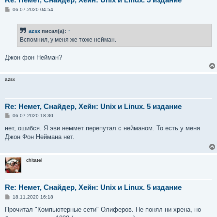
С
06.07.2020 04:54
о
о
б
azsx
писал(а):
↑
щ
е
Вспомнил, у меня же тоже нейман.
н
и
е
Джон фон Нейман?
azsx
Re: Немет, Снайдер, Хейн: Unix и Linux. 5 издание
С
06.07.2020 18:30
о
о
нет, ошибся. Я эви неммет перепутал с нейманом. То есть у меня
б
Джон Фон Неймана нет.
щ
е
н
и
chitatel
е
Re: Немет, Снайдер, Хейн: Unix и Linux. 5 издание
С
18.11.2020 16:18
о
о
Прочитал "Компьютерные сети" Олиферов. Не понял ни хрена, но
б