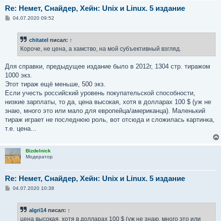
Re: Немет, Снайдер, Хейн: Unix и Linux. 5 издание
С
04.07.2020 09:52
о
о
б
chitatel
писал:
↑
щ
е
Короче, не цена, а хамство, на мой субъективный взгляд.
н
и
е
Для справки, предыдущее издание было в 2012г, 1304 стр. тиражом
1000 экз.
Этот тираж ещё меньше, 500 экз.
Если учесть российский уровень покупательской способности,
низкие зарплаты, то да, цена высокая, хотя в долларах 100 $ (уж не
знаю, много это или мало для европейца/американца). Маленький
тираж играет не последнюю роль, вот отсюда и сложилась картинка,
т.е. цена...
Bizdelnick
Модератор
Re: Немет, Снайдер, Хейн: Unix и Linux. 5 издание
С
04.07.2020 10:38
о
о
б
algri14
писал:
↑
щ
е
цена высокая, хотя в долларах 100 $ (уж не знаю, много это или