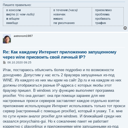
Пишите правильно:
в консол
и
в течени
е
(часа)
приемл
е
мо
вк
у́пе
(с чем-либо)
нович
о
к
пробле
м
а
в о
бщем
ню
анс
проб
о
вать
в
оо
бще
п
о у
молчанию
тра
ф
ик
astronom1987
Re: Как каждому Интернет приложению запущенному
через wine присвоить свой личный IP?
С
06.10.2020 09:25
о
о
Итак, постараюсь объяснить более подробно и по возможности
б
доходчиво. Допустим у нас есть 2 браузера запущенных из-под
щ
е
WINE. Из каждого из них мы идем на сайт 2ip.ru и на каждом из них
н
должны отображаться разные IP-адреса с которых якобы этот
и
е
браузер пришел. В windows эту функцию выполняет программа
proxifier. Что она делает: она при помощи заранее для нее
настроенных прокси серверов заставляет каждое отдельно взятое
приложение использующее Интернет использовать только тот прокси
сервер (настроенный с помощью proxifier), который я укажу. Т.е. мне
по сути нужен аналог proxifier для windows. И ближайший среди них
оказался proxychains-gui. Но к сожалению пакет не работает
корректно с playonlinux и приложениями wine запущенными из-под