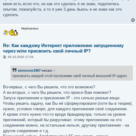
меня есть если что, но как это сделать я не знаю, поделитесь
опытом, пожалуйста, а то я уже 3 день бьюсь и не знаю как это
сделать.
Hephaestus
Re: Как каждому Интернет приложению запущенному
через wine присвоить свой личный IP?
С
05.10.2020 17:54
о
о
б
astronom1987
писал:
↑
щ
е
присвоить каждой этой программе свой личный внешний IP-адрес
н
и
е
Во-первых, с чего Вы решили, что это возможно?
А во-вторых, с чего Вы решили, что прокси Вам поможет?
Запуск приложения и присвоение IP - это сильно разные вещи.
Чтобы решить задачу, как Вы её сформулировали (хотя бы в теории),
нужно, условно говоря, для каждого приложения своё соединение.
А кроме этого нужно что-то вроде брандмауэра, только на уровне
приложений, который бы разруливал: этому приложению на это
соединение можно, на остальные нельзя, другому приложению - на
другое соединение и т.д.