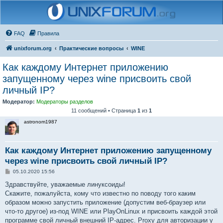
FAQ
Правила
unixforum.org
Практические вопросы
WINE
Как каждому Интернет приложению
запущенному через wine присвоить свой
личный IP?
Модератор:
Модераторы разделов
11 сообщений • Страница
1
из
1
astronom1987
Как каждому Интернет приложению запущенному
через wine присвоить свой личный IP?
С
05.10.2020 15:56
о
о
Здравствуйте, уважаемые линуксоиды!
б
Скажите, пожалуйста, кому что известно по поводу того каким
щ
е
образом можно запустить приложение (допустим веб-браузер или
н
что-то другое) из-под WINE или PlayOnLinux и присвоить каждой этой
и
е
программе свой личный внешний IP-адрес. Proxy для авторизации у