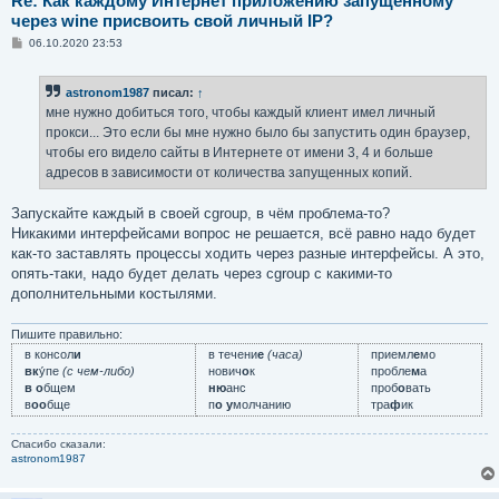
Re: Как каждому Интернет приложению запущенному
через wine присвоить свой личный IP?
С
06.10.2020 23:53
о
о
б
astronom1987
писал:
↑
щ
е
мне нужно добиться того, чтобы каждый клиент имел личный
н
прокси... Это если бы мне нужно было бы запустить один браузер,
и
е
чтобы его видело сайты в Интернете от имени 3, 4 и больше
адресов в зависимости от количества запущенных копий.
Запускайте каждый в своей cgroup, в чём проблема-то?
Никакими интерфейсами вопрос не решается, всё равно надо будет
как-то заставлять процессы ходить через разные интерфейсы. А это,
опять-таки, надо будет делать через cgroup с какими-то
дополнительными костылями.
Пишите правильно:
в консол
и
в течени
е
(часа)
приемл
е
мо
вк
у́пе
(с чем-либо)
нович
о
к
пробле
м
а
в о
бщем
ню
анс
проб
о
вать
в
оо
бще
п
о у
молчанию
тра
ф
ик
Спасибо сказали:
astronom1987