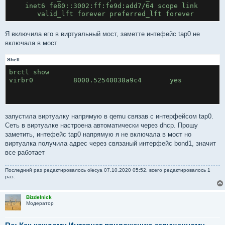
    inet6 fe80::3002:ff:fe9d:add7/64 scope link 
       valid_lft forever preferred_lft forever
Я включила его в виртуальный мост, заметте интефейс tap0 не
включала в мост
Shell
brctl show
запустила виртуалку напрямую в qemu связав с интерфейсом tap0.
Сеть в виртуалке настроена автоматически через dhcp. Прошу
заметить, интефейс tap0 напрямую я не включала в мост но
виртуалка получила адрес через связаный интерфейс bond1, значит
все работает
Последний раз редактировалось
olecya
07.10.2020 05:52, всего редактировалось 1
раз.
Bizdelnick
Модератор