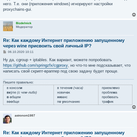
него. Т.е. они (приложения windows) игнорируют настройки
proxychains-gui.
Bizdelnick
Модератор
Re: Как каждому Интернет приложению запущенному
через wine присвоить свой личный IP?
С
06.10.2020 10:11
о
о
Ну да, cgroup + iptables. Как вариант, можете попробовать
б
https://github.com/springzfx/cgproxy
, но что-то мне подсказывает, что
щ
е
написать свой скрипт-враппер под свою задачу будет проще.
н
и
е
Пишите правильно:
в консол
и
в течени
е
(часа)
приемл
е
мо
вк
у́пе
(с чем-либо)
нович
о
к
пробле
м
а
в о
бщем
ню
анс
проб
о
вать
в
оо
бще
п
о у
молчанию
тра
ф
ик
astronom1987
Re: Как каждому Интернет приложению запущенному