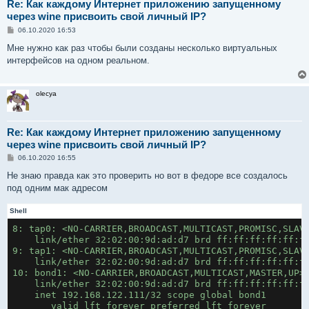
Re: Как каждому Интернет приложению запущенному
через wine присвоить свой личный IP?
С
06.10.2020 16:53
о
о
Мне нужно как раз чтобы были созданы несколько виртуальных
б
интерфейсов на одном реальном.
щ
е
н
и
olecya
е
Re: Как каждому Интернет приложению запущенному
через wine присвоить свой личный IP?
С
06.10.2020 16:55
о
о
Не знаю правда как это проверить но вот в федоре все создалось
б
под одним мак адресом
щ
е
н
Shell
и
е
8: tap0: <NO-CARRIER,BROADCAST,MULTICAST,PROMISC,SLAV
    link/ether 32:02:00:9d:ad:d7 brd ff:ff:ff:ff:ff:f
9: tap1: <NO-CARRIER,BROADCAST,MULTICAST,PROMISC,SLAV
    link/ether 32:02:00:9d:ad:d7 brd ff:ff:ff:ff:ff:f
10: bond1: <NO-CARRIER,BROADCAST,MULTICAST,MASTER,UP>
    link/ether 32:02:00:9d:ad:d7 brd ff:ff:ff:ff:ff:f
    inet 192.168.122.111/32 scope global bond1
       valid_lft forever preferred_lft forever