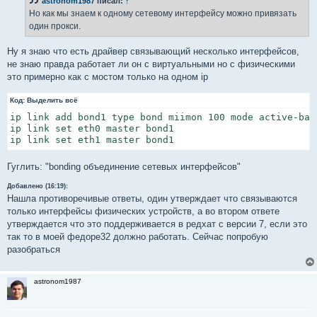
astronom1987
писал:
↑
щ
е
Но как мы знаем к одному сетевому интерфейсу можно привязать
н
один прокси.
и
е
Ну я знаю что есть драйвер связывающий несколько интерфейсов,
не знаю правда работает ли он с виртуальными но с физическими
это примерно как с мостом только на одном ip
Код:
Выделить всё
ip link add bond1 type bond miimon 100 mode active-back
ip link set eth0 master bond1

ip link set eth1 master bond1
Гуглить: "bonding объединение сетевых интерфейсов"
Добавлено (16:19):
Нашла противоречивые ответы, один утверждает что связываются
только интерфейсы физических устройств, а во втором ответе
утверждается что это поддерживается в редхат с версии 7, если это
так то в моей федоре32 должно работать. Сейчас попробую
разобраться
astronom1987