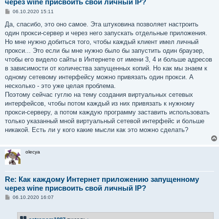
через wine присвоить свой личный IP?
С
06.10.2020 15:11
о
о
Да, спасибо, это оно самое. Эта штуковина позволяет настроить
б
один прокси-сервер и через него запускать отдельные приложения.
щ
е
Но мне нужно добиться того, чтобы каждый клиент имел личный
н
прокси... Это если бы мне нужно было бы запустить один браузер,
и
е
чтобы его видело сайты в Интернете от имени 3, 4 и больше адресов
в зависимости от количества запущенных копий. Но как мы знаем к
одному сетевому интерфейсу можно привязать один прокси. А
несколько - это уже целая проблема.
Поэтому сейчас гуглю на тему создания виртуальных сетевых
интерфейсов, чтобы потом каждый из них привязать к нужному
прокси-серверу, а потом каждую программу заставить использовать
только указанный мной виртуальный сетевой интерфейс и больше
никакой. Есть ли у кого какие мысли как это можно сделать?
olecya
Re: Как каждому Интернет приложению запущенному
через wine присвоить свой личный IP?
С
06.10.2020 16:07
о
о
б