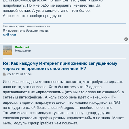
Если какой-нибудь AppArmor или LAF это умеет - можно
попробовать. Но мне рабочие варианты неизвестны. За
ненадобностью. А уж в связке с wine - тем более.
А прокси - это вообще про другое.
Пускай скрипят мои конечности.
Я - повелитель бесконечности...
Мой блог
Bizdelnick
Модератор
Re: Как каждому Интернет приложению запущенному
через wine присвоить свой личный IP?
С
05.10.2020 18:54
о
о
Из описания задачи можно понять только то, что требуется сделать
б
явно не то, что написано. Хотя бы потому что IP-адреса
щ
е
присваиваются не «приложениям» (что бы это слово ни означало), а
н
сетевым интерфейсам. А коль скоро речь идёт о «внешних» IP-
и
е
адресах, видимо, подразумевается, что машина находится за NAT,
но откуда тогда ей брать внешний адрес — вообще непонятно.
Так или иначе, рекомендую гуглить в сторону cgroup, других
способов разделить трафик разных «приложений» я не знаю. Может
быть, модуль cgroup iptables чем поможет.