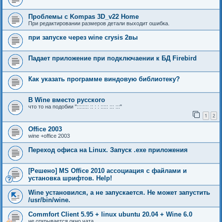
Проблемы с Kompas 3D_v22 Home
При редактировании размеров детали выходит ошибка.
при запуске через wine crysis 2вы
Падает приложение при подключаении к БД Firebird
Как указать программе виндовую библиотеку?
В Wine вместо русского
что то на подобии ":::::::: :: : : ::::: ::: :::"
1
2
Office 2003
wine +office 2003
Переход офиса на Linux. Запуск .exe приложения
[Решено] MS Office 2010 ассоциация с файлами и
установка шрифтов. Help!
Wine установился, а не запускается. Не может запустить
/usr/bin/wine.
Commfort Client 5.95 + linux ubuntu 20.04 + Wine 6.0
не открывается окно чата