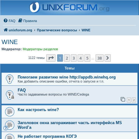
FAQ
Правила
unixforum.org
Практические вопросы
WINE
WINE
Модератор:
Модераторы разделов
Страница
1
из
38
1
2
3
4
5
38
След.
1122 темы
…
Темы
Помогаем развитию wine http://appdb.winehq.org
Как добавить описание ошибки, отчета о запуске и т.п.
FAQ
Часто задаваемые вопросы по WINE/Cedega
1
2
Как настроить wine?
Заголовок окна загораживает часть интерфейса MS
Word’а
Не работает программа КОГЭ