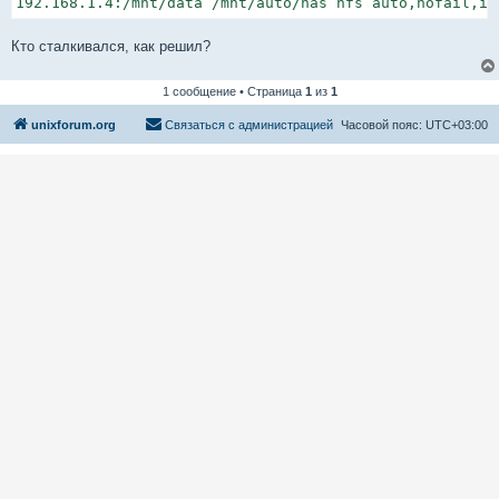
192.168.1.4:/mnt/data /mnt/auto/nas nfs auto,nofail,in
Кто сталкивался, как решил?
1 сообщение • Страница
1
из
1
unixforum.org
Связаться с администрацией
Часовой пояс:
UTC+03:00