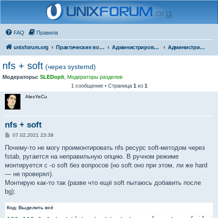
FAQ
Правила
unixforum.org
Практические вопросы
Администрирование
Администрирование для начинающих
nfs + soft
(через systemd)
Модераторы:
SLEDopit
,
Модераторы разделов
1 сообщение • Страница
1
из
1
AlexYeCu
nfs + soft
С
07.02.2021 23:38
о
о
Почему-то не могу проимонтировать nfs ресурс soft-методом через
б
fstab, ругается на неправильную опцию. В ручном режиме
щ
е
монтируется с -o soft без вопросов (но soft оно при этом, ли же hard
н
— не проверял).
и
е
Монтирую как-то так (разве что ещё soft пытаюсь добавить после
bg):
Код:
Выделить всё