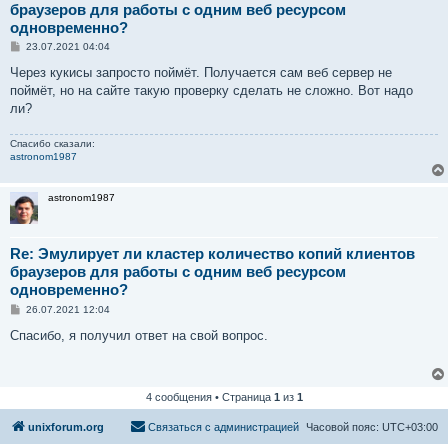
браузеров для работы с одним веб ресурсом
одновременно?
С
23.07.2021 04:04
о
о
Через кукисы запросто поймёт. Получается сам веб сервер не
б
поймёт, но на сайте такую проверку сделать не сложно. Вот надо
щ
е
ли?
н
и
е
Спасибо сказали:
astronom1987
astronom1987
Re: Эмулирует ли кластер количество копий клиентов
браузеров для работы с одним веб ресурсом
одновременно?
С
26.07.2021 12:04
о
о
Спасибо, я получил ответ на свой вопрос.
б
щ
е
н
и
4 сообщения • Страница
1
из
1
е
unixforum.org
Связаться с администрацией
Часовой пояс:
UTC+03:00