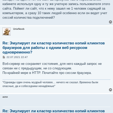
и
е
кабинете используя одну и ту же учетную запись пользователя этого
сайта. Поймет ли сайт, что к нему зашел не 1 человек сидящий за
компьютером, а сразу 10 таких людей особенно если он ведет учет
сессий количества подключений?
UnixNoob
Re: Эмулирует ли кластер количество копий клиентов
браузеров для работы с одним веб ресурсом
одновременно?
С
22.07.2021 22:47
о
о
Вэб-сервер не сохраняет состояния, для него каждый запрос не
б
связан ни с предыдущим, ни со следующим.
щ
е
По-крайней мере в HTTP. Почитайте про сессии браузера.
н
и
е
"Однажды один очень мудрый человек… ничего не сказал. Времена были
опасные, да и собеседники ненадёжные"
azsx
Re: Эмулирует ли кластер количество копий клиентов