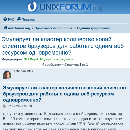
FAQ
Правила
unixforum.org
Практические вопросы
Администрирование
Эмулирует ли кластер количество копий
клиентов браузеров для работы с одним веб
ресурсом одновременно?
Модераторы:
SLEDopit
,
Модераторы разделов
4 сообщения • Страница
1
из
1
astronom1987
Эмулирует ли кластер количество копий клиентов
браузеров для работы с одним веб ресурсом
одновременно?
С
22.07.2021 22:20
о
о
Допустим у меня есть 10 компьютеров и я объединил их в кластер.
б
Все 10 компьютеров выходят в сеть через один и тот же роутер не
щ
е
используя никаких внешних прокси и/или VPN. Все 10 компьютеров
н
заходят на один и тот же сайт авторизуясь там в персональном