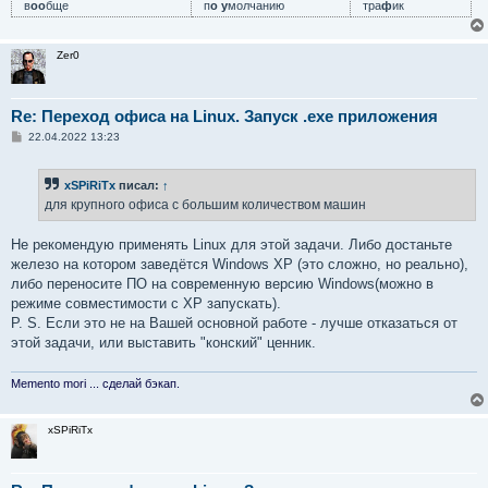
в
оо
бще
п
о у
молчанию
тра
ф
ик
Zer0
Re: Переход офиса на Linux. Запуск .exe приложения
С
22.04.2022 13:23
о
о
б
xSPiRiTx
писал:
↑
щ
е
для крупного офиса с большим количеством машин
н
и
е
Не рекомендую применять Linux для этой задачи. Либо достаньте
железо на котором заведётся Windows XP (это сложно, но реально),
либо переносите ПО на современную версию Windows(можно в
режиме совмеcтимости с XP запускать).
P. S. Если это не на Вашей основной работе - лучше отказаться от
этой задачи, или выставить "конский" ценник.
Memento mori ... сделай бэкап.
xSPiRiTx