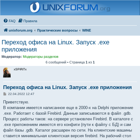
FAQ
Правила
unixforum.org
Практические вопросы
WINE
Переход офиса на Linux. Запуск .exe
приложения
Модератор:
Модераторы разделов
6 сообщений • Страница
1
из
1
xSPiRiTx
Переход офиса на Linux. Запуск .exe приложения
С
22.04.2022 12:47
о
о
Приветствую.
б
В компании имеется написанное еще в 2000-х на Delphi приложение
щ
е
.exe. Работает с базой Firebird. Данные записываются в файл .gdb.
н
Процесс работы таков: на сервере установлен Firebird. В каталоге с
и
е
.exe приложением имеются его конфиги (пути к файлу с БД) и сам
файл базы .gdb. Каталог расшарен по сети. На клиентские машины
ставится минимальная клиентская версия firebird. На рабочий стол