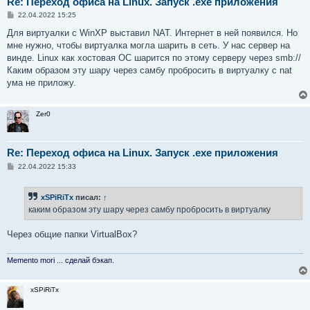
Re: Переход офиса на Linux. Запуск .exe приложения
С
22.04.2022 15:25
о
о
Для виртуалки с WinXP выставил NAT. Интернет в ней появился. Но
б
мне нужно, чтобы виртуалка могла шарить в сеть. У нас сервер на
щ
е
винде. Linux как хостовая ОС шарится по этому серверу через smb://
н
Каким образом эту шару через самбу пробросить в виртуалку с nat
и
е
ума не приложу.
Zer0
Re: Переход офиса на Linux. Запуск .exe приложения
С
22.04.2022 15:33
о
о
б
xSPiRiTx
писал:
↑
щ
е
каким образом эту шару через самбу пробросить в виртуалку
н
и
е
Через общие папки VirtualBox?
Memento mori ... сделай бэкап.
xSPiRiTx