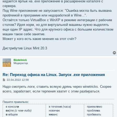
кидается ярлык на .exe приложение в расшаренном каталоге с
сервера.
Под Wine приложение не запускается: "Ошибка могла быть вызвана
проблемой в программе или недоработкой в Wine...".
Остаётся только VirtualBox с WinXP в режиме интеграции с рабочим
столом? Идея норм, но для виртуальной машины нужно выделять
еще один IP адрес. Что для крупного офиса с большим количеством
машин такое себе занятие.
Может у кого есть какие мнения на этот счёт?
Дистрибутив Linux Mint 20.3
Bizdelnick
Модератор
Re: Переход офиса на Linux. Запуск .exe приложения
С
22.04.2022 12:58
о
о
Надо смотреть логи, ставить всякую дрянь через winetricks. Скорее
б
всего, заработает, если терпения хватит с этим разбираться.
щ
е
н
и
Пишите правильно:
е
в консол
и
в течени
е
(часа)
приемл
е
мо
вк
у́пе
(с чем-либо)
нович
о
к
пробле
м
а
в о
бщем
ню
анс
проб
о
вать