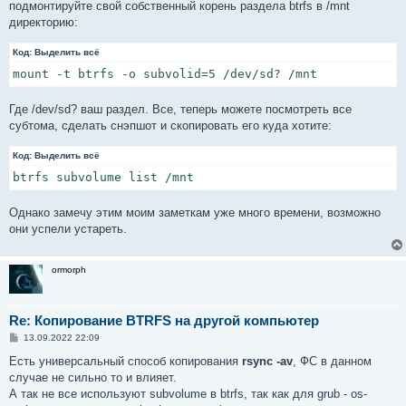
е
подмонтируйте свой собственный корень раздела btrfs в /mnt
директорию:
Код:
Выделить всё
mount -t btrfs -o subvolid=5 /dev/sd? /mnt
Где /dev/sd? ваш раздел. Все, теперь можете посмотреть все
субтома, сделать снэпшот и скопировать его куда хотите:
Код:
Выделить всё
btrfs subvolume list /mnt
Однако замечу этим моим заметкам уже много времени, возможно
они успели устареть.
ormorph
Re: Копирование BTRFS на другой компьютер
С
13.09.2022 22:09
о
о
Есть универсальный способ копирования
rsync -av
, ФС в данном
б
случае не сильно то и влияет.
щ
е
А так не все используют subvolume в btrfs, так как для grub - os-
н