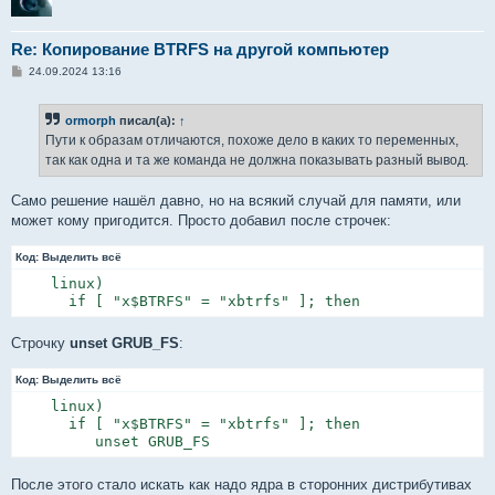
Re: Копирование BTRFS на другой компьютер
С
24.09.2024 13:16
о
о
б
ormorph
писал(а):
↑
щ
е
Пути к образам отличаются, похоже дело в каких то переменных,
н
так как одна и та же команда не должна показывать разный вывод.
и
е
Само решение нашёл давно, но на всякий случай для памяти, или
может кому пригодится. Просто добавил после строчек:
Код:
Выделить всё
    linux)

      if [ "x$BTRFS" = "xbtrfs" ]; then
Строчку
unset GRUB_FS
:
Код:
Выделить всё
    linux)

      if [ "x$BTRFS" = "xbtrfs" ]; then

         unset GRUB_FS
После этого стало искать как надо ядра в сторонних дистрибутивах