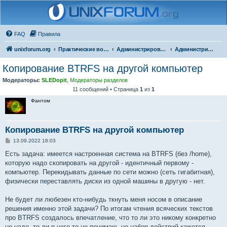
FAQ
Правила
unixforum.org
Практические вопросы
Администрирование
Администрирование для начинающих
Копирование BTRFS на другой компьютер
Модераторы:
SLEDopit
,
Модераторы разделов
11 сообщений • Страница
1
из
1
Фантом
Копирование BTRFS на другой компьютер
С
13.09.2022 18:03
о
о
Есть задача: имеется настроенная система на BTRFS (без /home),
б
которую надо скопировать на другой - идентичный первому -
щ
е
компьютер. Перекидывать данные по сети можно (сеть гигабитная),
н
физически переставлять диски из одной машины в другую - нет.
и
е
Не будет ли любезен кто-нибудь ткнуть меня носом в описание
решения именно этой задачи? По итогам чтения всяческих текстов
про BTRFS создалось впечатление, что то ли это никому конкретно
не надо, то ли я чего-то не понимаю, но набор действий кажется