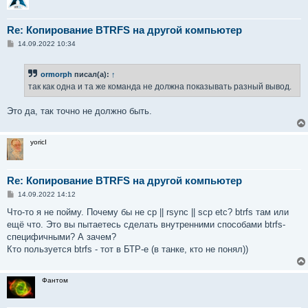
Re: Копирование BTRFS на другой компьютер
С
14.09.2022 10:34
о
о
б
ormorph
писал(а):
↑
щ
е
так как одна и та же команда не должна показывать разный вывод.
н
и
е
Это да, так точно не должно быть.
yoricI
Re: Копирование BTRFS на другой компьютер
С
14.09.2022 14:12
о
о
Чтo-то я не пойму. Почему бы не cp || rsync || scp etc? btrfs там или
б
ещё что. Это вы пытаетесь сделать внутренними способами btrfs-
щ
е
специфичными? А зачем?
н
Кто пользуется btrfs - тот в БТР-е (в танке, кто не понял))
и
е
Фантом