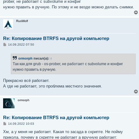
prober, не работает с subvolume и конфиг
и
е
нужно править в ручную. По этому и не везде можно делать снимки.
RusWolf
Re: Копирование BTRFS на другой компьютер
С
14.09.2022 07:50
о
о
б
ormorph
писал(а):
↑
щ
е
Tак как для grub - os-prober, не работает с subvolume и конфиг
н
нужно править в ручную.
и
е
Прекрасно всё работает.
А где не работает, это проблема местного значения.
ormorph
Re: Копирование BTRFS на другой компьютер
С
14.09.2022 10:03
о
о
Хм, а у меня не работает. Какая то засада в скрипте. Не пойму
б
прикола, почему в скрипте не работает а вручную работает:
щ