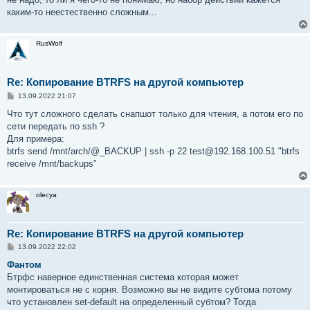
каким-то неестественно сложным...
RusWolf
Re: Копирование BTRFS на другой компьютер
С
13.09.2022 21:07
о
о
Что тут сложного сделать снапшот только для чтения, а потом его по
б
сети передать по ssh ?
щ
е
Для примера:
н
btrfs send /mnt/arch/@_BACKUP | ssh -p 22 test@192.168.100.51 "btrfs
и
е
receive /mnt/backups"
olecya
Re: Копирование BTRFS на другой компьютер
С
13.09.2022 22:02
о
о
Фантом
б
Бтрфс наверное единственная система которая может
щ
е
монтироваться не с корня. Возможно вы не видите субтома потому
н
что установлен set-default на определенный субтом? Тогда
и