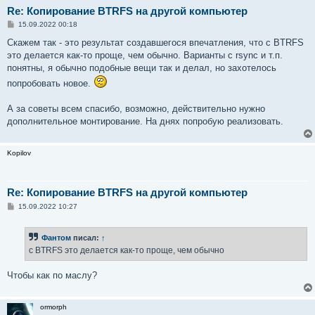
Re: Копирование BTRFS на другой компьютер
С
15.09.2022 00:18
о
о
Скажем так - это результат создавшегося впечатления, что с BTRFS
б
это делается как-то проще, чем обычно. Варианты с rsync и т.п.
щ
е
понятны, я обычно подобные вещи так и делал, но захотелось
н
попробовать новое.
и
е
А за советы всем спасибо, возможно, действительно нужно
дополнительное монтирование. На днях попробую реализовать.
Kopilov
Re: Копирование BTRFS на другой компьютер
С
15.09.2022 10:27
о
о
б
Фантом
писал:
↑
щ
е
с BTRFS это делается как-то проще, чем обычно
н
и
е
Чтобы как по маслу?
ormorph