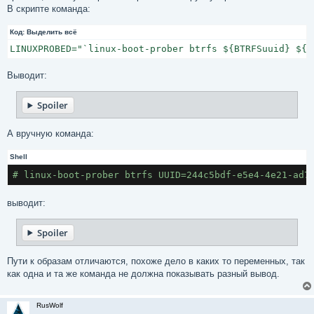
е
В скрипте команда:
н
и
Код:
е
Выделить всё
LINUXPROBED="`linux-boot-prober btrfs ${BTRFSuuid} ${B
Выводит:
Spoiler
А вручную команда:
Shell
# linux-boot-prober btrfs UUID=244c5bdf-e5e4-4e21-ad7
выводит:
Spoiler
Пути к образам отличаются, похоже дело в каких то переменных, так
как одна и та же команда не должна показывать разный вывод.
RusWolf