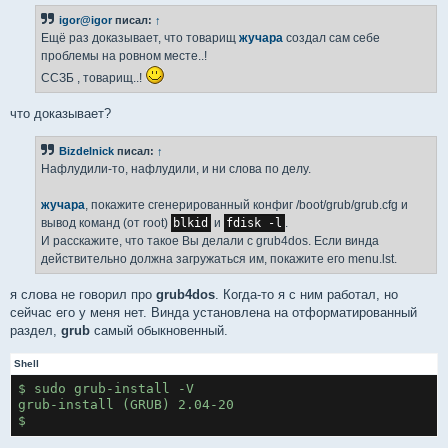
igor@igor
писал:
↑
Ещё раз доказывает, что товарищ
жучара
создал сам себе
проблемы на ровном месте..!
ССЗБ , товарищ..!
что доказывает?
Bizdelnick
писал:
↑
Нафлудили-то, нафлудили, и ни слова по делу.
жучара
, покажите сгенерированный конфиг /boot/grub/grub.cfg и
вывод команд (от root)
blkid
и
fdisk -l
.
И расскажите, что такое Вы делали с grub4dos. Если винда
действительно должна загружаться им, покажите его menu.lst.
я слова не говорил про
grub4dos
. Когда-то я с ним работал, но
сейчас его у меня нет. Винда установлена на отформатированный
раздел,
grub
самый обыкновенный.
Shell
$ sudo grub-install -V
grub-install (GRUB) 2.04-20
$