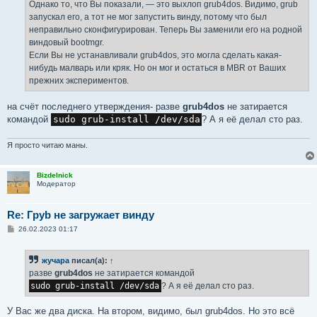
Однако то, что Вы показали, — это выхлоп grub4dos. Видимо, grub
запускал его, а тот не мог запустить винду, потому что был
неправильно сконфигурирован. Теперь Вы заменили его на родной
виндовый bootmgr.
Если Вы не устанавливали grub4dos, это могла сделать какая-
нибудь малварь или кряк. Но он мог и остаться в MBR от Ваших
прежних экспериментов.
на счёт последнего утверждения- разве
grub4dos
не затирается
командой
sudo grub-install /dev/sda
? А я её делал сто раз.
Я просто читаю маны.
Bizdelnick
Модератор
Re: Груb не загружает винду
С
26.02.2023 01:17
о
о
б
жучара
писал(а):
↑
щ
е
разве
grub4dos
не затирается командой
н
sudo grub-install /dev/sda
? А я её делал сто раз.
и
е
У Вас же два диска. На втором, видимо, был grub4dos. Но это всё