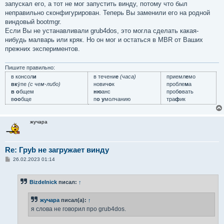
запускал его, а тот не мог запустить винду, потому что был
неправильно сконфигурирован. Теперь Вы заменили его на родной
виндовый bootmgr.
Если Вы не устанавливали grub4dos, это могла сделать какая-
нибудь малварь или кряк. Но он мог и остаться в MBR от Ваших
прежних экспериментов.
Пишите правильно:
в консол
и
в течени
е
(часа)
приемл
е
мо
вк
у́пе
(с чем-либо)
нович
о
к
пробле
м
а
в о
бщем
ню
анс
проб
о
вать
в
оо
бще
п
о у
молчанию
тра
ф
ик
жучара
Re: Груb не загружает винду
С
26.02.2023 01:14
о
о
б
Bizdelnick
писал:
↑
щ
е
н
жучара
писал(а):
↑
и
е
я слова не говорил про grub4dos.