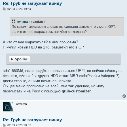
Re: Груb не загружает винду
С
02.03.2023 19:54
о
о
б
жучара
писал(а):
↑
щ
е
По каким-таким моим словам вы сделали вывод, что у меня GPT,
н
если я от неё шарахаюсь, как чёрт от ладана?
и
е
А что от неё шарахаться? в чём проблема?
Я купил новый HDD на 1Тб, разметил его в GPT
Spoiler
sda1 550Мб, если придётся пользоваться UEFI, но сейчас обхожусь
без него, ибо на 2-х других HDD стоят MBR /sdb(Роса) и /sdc(вин-7),
диски старые, с ними возиться неохота.
Общее меню прописано на sda2, мне так удобнее, но могу
переписать и на Росу с помощью
grub-customizer
ormorph
Re: Груb не загружает винду
С
02.03.2023 20:33