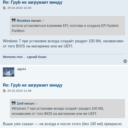
Re: Груb не загружает винду
С
25.02.2023 10:35
о
о
б
Rootlexx
писал:
↑
щ
е
хотела установиться в режиме EFI, поэтому и создала EFI System
н
Partition
и
е
Windows 7 при установке всегда создаёт раздел 100 Мб, независимо
от того BIOS на материнке или же UEFI.
Memento mori ... сделай бэкап.
algri14
Re: Груb не загружает винду
С
25.02.2023 11:58
о
о
б
Zer0
писал:
↑
щ
е
Windows 7 при установке всегда создаёт раздел 100 Мб,
н
независимо от того BIOS на материнке или же UEFI.
и
е
Выше уже сказал — не всегда и после этого (без 100 мб) прекрасно