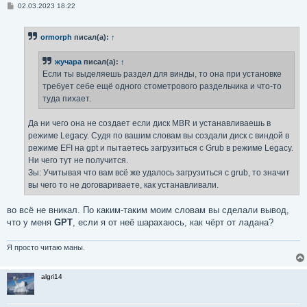
С
02.03.2023 18:22
о
о
б
ormorph
писал(а):
↑
щ
е
н
жучара
писал(а):
↑
и
е
Если ты выделяешь раздел для винды, то она при установке
требует себе ещё одного стометрового раздельчика и что-то
туда пихает.
Да ни чего она не создает если диск MBR и устанавливаешь в
режиме Legacy. Судя по вашим словам вы создали диск с виндой в
режиме EFI на gpt и пытаетесь загрузиться с Grub в режиме Legacy.
Ни чего тут не получится.
Зы: Учитывая что вам всё же удалось загрузиться с grub, то значит
вы чего то не договариваете, как устанавливали.
во всё не вникал. По каким-таким моим словам вы сделали вывод,
что у меня
GPT
, если я от неё шарахаюсь, как чёрт от ладана?
Я просто читаю маны.
algri14