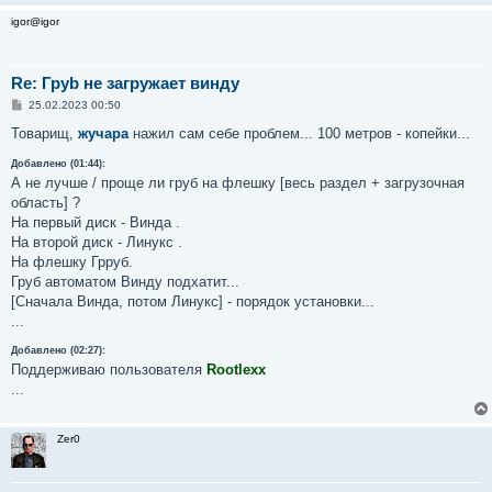
igor@igor
Re: Груb не загружает винду
С
25.02.2023 00:50
о
о
Товарищ,
жучара
нажил сам себе проблем... 100 метров - копейки...
б
щ
Добавлено (01:44):
е
А не лучше / проще ли груб на флешку [весь раздел + загрузочная
н
и
область] ?
е
На первый диск - Винда .
На второй диск - Линукс .
На флешку Грруб.
Груб автоматом Винду подхатит...
[Сначала Винда, потом Линукс] - порядок установки...
...
Добавлено (02:27):
Поддерживаю пользователя
Rootlexx
...
Zer0