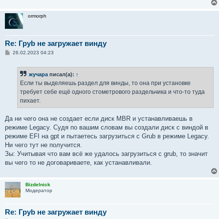
ormorph
Re: Груb не загружает винду
С
26.02.2023 04:23
о
о
б
жучара
писал(а):
↑
щ
е
Если ты выделяешь раздел для винды, то она при установке
н
требует себе ещё одного стометрового раздельчика и что-то туда
и
е
пихает.
Да ни чего она не создает если диск MBR и устанавливаешь в
режиме Legacy. Судя по вашим словам вы создали диск с виндой в
режиме EFI на gpt и пытаетесь загрузиться с Grub в режиме Legacy.
Ни чего тут не получится.
Зы: Учитывая что вам всё же удалось загрузиться с grub, то значит
вы чего то не договариваете, как устанавливали.
Bizdelnick
Модератор
Re: Груb не загружает винду