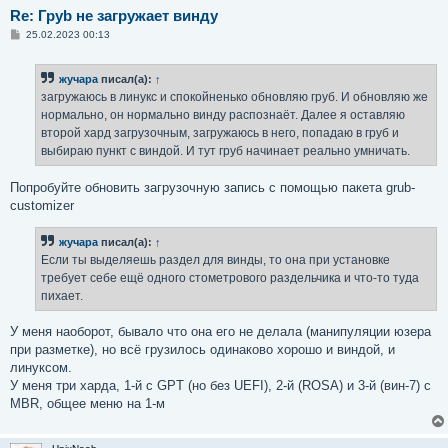
Re: Груb не загружает винду
С
25.02.2023 00:13
о
о
б
жучара
писал(а):
↑
щ
е
загружаюсь в линукс и спокойненько обновляю груб. И обновляю же
н
нормально, он нормально винду распознаёт. Далее я оставляю
и
е
второй хард загрузочным, загружаюсь в него, попадаю в груб и
выбираю пункт с виндой. И тут груб начинает реально умничать.
Попробуйте обновить загрузочную запись с помощью пакета grub-
customizer
жучара
писал(а):
↑
Если ты выделяешь раздел для винды, то она при установке
требует себе ещё одного стометрового раздельчика и что-то туда
пихает.
У меня наоборот, бывало что она его не делала (манипуляции юзера
при разметке), но всё грузилось одинаково хорошо и виндой, и
линуксом.
У меня три харда, 1-й с GPT (но без UEFI), 2-й (ROSA) и 3-й (вин-7) с
MBR, общее меню на 1-м