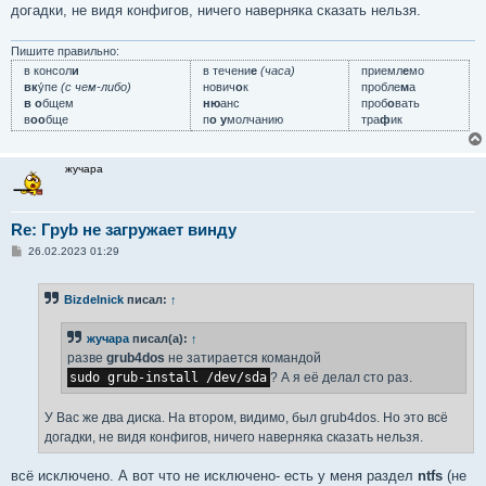
догадки, не видя конфигов, ничего наверняка сказать нельзя.
Пишите правильно:
в консол
и
в течени
е
(часа)
приемл
е
мо
вк
у́пе
(с чем-либо)
нович
о
к
пробле
м
а
в о
бщем
ню
анс
проб
о
вать
в
оо
бще
п
о у
молчанию
тра
ф
ик
жучара
Re: Груb не загружает винду
С
26.02.2023 01:29
о
о
б
Bizdelnick
писал:
↑
щ
е
н
жучара
писал(а):
↑
и
е
разве
grub4dos
не затирается командой
sudo grub-install /dev/sda
? А я её делал сто раз.
У Вас же два диска. На втором, видимо, был grub4dos. Но это всё
догадки, не видя конфигов, ничего наверняка сказать нельзя.
всё исключено. А вот что не исключено- есть у меня раздел
ntfs
(не