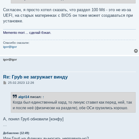
н
и
е
Согласен, я просто хотел сказать, что раздел 100 Мб - это не из-за
UEFI, на старых материнках с BIOS он тоже может создаваться при
установке.
Memento mori ... сделай бэкап.
Спасибо сказали:
igor@igor
igor@igor
Re: Груb не загружает винду
С
25.02.2023 12:26
о
о
б
algri14
писал:
↑
щ
е
Когда был единственный хард, то линукс ставил как перед, ней, так
н
и после неё (физически на разделе), обе ОСи грузились хорошо.
и
е
А, понял Груб обновили [конфу]
...
Добавлено (12:49):
Или Груб на флешку выносить неправильно?