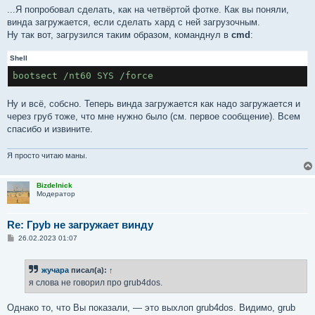
...Я попробовал сделать, как на четвёртой фотке. Как вы поняли,
винда загружается, если сделать хард с ней загрузочным.
Ну так вот, загрузился таким образом, команднул в
cmd
:
Shell
bootsect /nt60 SYS /force
Ну и всё, собсно. Теперь винда загружается как надо загружается и
через груб тоже, что мне нужно было (см. первое сообщение). Всем
спасибо и извините.
Я просто читаю маны.
Bizdelnick
Модератор
Re: Груb не загружает винду
С
26.02.2023 01:07
о
о
б
жучара
писал(а):
↑
щ
е
я слова не говорил про grub4dos.
н
и
е
Однако то, что Вы показали, — это выхлоп grub4dos. Видимо, grub