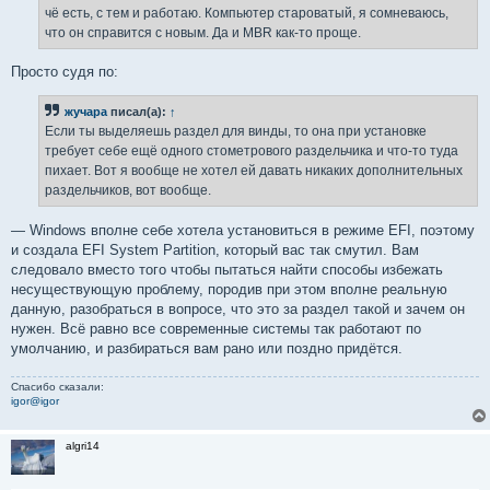
е
чё есть, с тем и работаю. Компьютер староватый, я сомневаюсь,
н
что он справится с новым. Да и MBR как-то проще.
и
е
Просто судя по:
жучара
писал(а):
↑
Если ты выделяешь раздел для винды, то она при установке
требует себе ещё одного стометрового раздельчика и что-то туда
пихает. Вот я вообще не хотел ей давать никаких дополнительных
раздельчиков, вот вообще.
— Windows вполне себе хотела установиться в режиме EFI, поэтому
и создала EFI System Partition, который вас так смутил. Вам
следовало вместо того чтобы пытаться найти способы избежать
несуществующую проблему, породив при этом вполне реальную
данную, разобраться в вопросе, что это за раздел такой и зачем он
нужен. Всё равно все современные системы так работают по
умолчанию, и разбираться вам рано или поздно придётся.
Спасибо сказали:
igor@igor
algri14