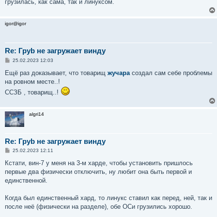
грузилась, как сама, так и линуксом.
igor@igor
Re: Груb не загружает винду
С
25.02.2023 12:03
о
о
Ещё раз доказывает, что товарищ
жучара
создал сам себе проблемы
б
на ровном месте..!
щ
е
ССЗБ , товарищ..!
н
и
е
algri14
Re: Груb не загружает винду
С
25.02.2023 12:11
о
о
Кстати, вин-7 у меня на 3-м харде, чтобы установить пришлось
б
первые два физически отключить, ну любит она быть первой и
щ
е
единственной.
н
и
е
Когда был единственный хард, то линукс ставил как перед, ней, так и
после неё (физически на разделе), обе ОСи грузились хорошо.