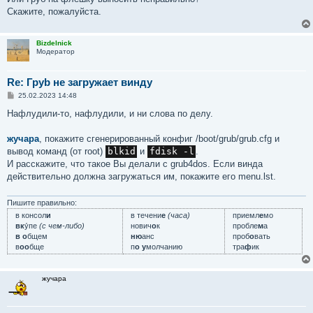
Скажите, пожалуйста.
Bizdelnick
Модератор
Re: Груb не загружает винду
С
25.02.2023 14:48
о
о
Нафлудили-то, нафлудили, и ни слова по делу.
б
щ
е
жучара
, покажите сгенерированный конфиг /boot/grub/grub.cfg и
н
вывод команд (от root)
blkid
и
fdisk -l
.
и
е
И расскажите, что такое Вы делали с grub4dos. Если винда
действительно должна загружаться им, покажите его menu.lst.
Пишите правильно:
в консол
и
в течени
е
(часа)
приемл
е
мо
вк
у́пе
(с чем-либо)
нович
о
к
пробле
м
а
в о
бщем
ню
анс
проб
о
вать
в
оо
бще
п
о у
молчанию
тра
ф
ик
жучара