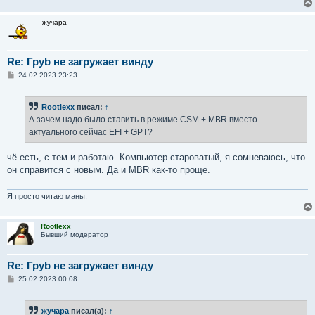
н
и
жучара
е
Re: Груb не загружает винду
С
24.02.2023 23:23
о
о
б
Rootlexx
писал:
↑
щ
е
А зачем надо было ставить в режиме CSM + MBR вместо
н
актуального сейчас EFI + GPT?
и
е
чё есть, с тем и работаю. Компьютер староватый, я сомневаюсь, что
он справится с новым. Да и MBR как-то проще.
Я просто читаю маны.
Rootlexx
Бывший модератор
Re: Груb не загружает винду
С
25.02.2023 00:08
о
о
б
жучара
писал(а):
↑
щ