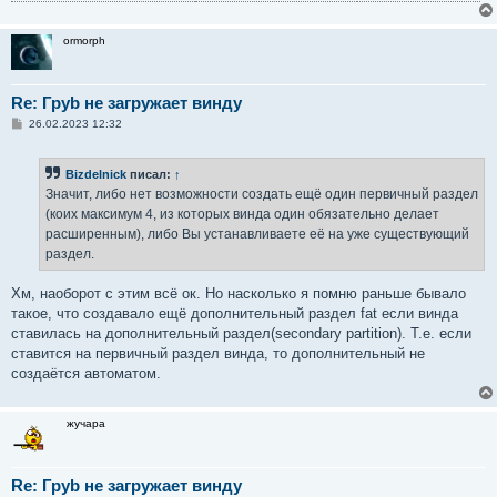
ormorph
Re: Груb не загружает винду
С
26.02.2023 12:32
о
о
б
Bizdelnick
писал:
↑
щ
е
Значит, либо нет возможности создать ещё один первичный раздел
н
(коих максимум 4, из которых винда один обязательно делает
и
е
расширенным), либо Вы устанавливаете её на уже существующий
раздел.
Хм, наоборот с этим всё ок. Но насколько я помню раньше бывало
такое, что создавало ещё дополнительный раздел fat если винда
ставилась на дополнительный раздел(secondary partition). Т.е. если
ставится на первичный раздел винда, то дополнительный не
создаётся автоматом.
жучара
Re: Груb не загружает винду