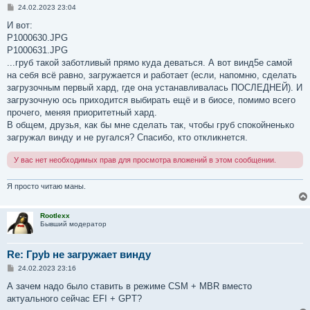
С
24.02.2023 23:04
о
о
И вот:
б
P1000630.JPG
щ
е
P1000631.JPG
н
...груб такой заботливый прямо куда деваться. А вот винд5е самой
и
е
на себя всё равно, загружается и работает (если, напомню, сделать
загрузочным первый хард, где она устанавливалась ПОСЛЕДНЕЙ). И
загрузочную ось приходится выбирать ещё и в биосе, помимо всего
прочего, меняя приоритетный хард.
В общем, друзья, как бы мне сделать так, чтобы груб спокойненько
загружал винду и не ругался? Спасибо, кто откликнется.
У вас нет необходимых прав для просмотра вложений в этом сообщении.
Я просто читаю маны.
Rootlexx
Бывший модератор
Re: Груb не загружает винду
С
24.02.2023 23:16
о
о
А зачем надо было ставить в режиме CSM + MBR вместо
б
актуального сейчас EFI + GPT?
щ
е