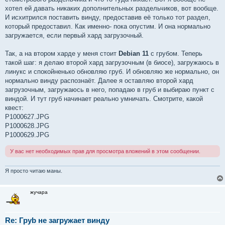
хотел ей давать никаких дополнительных раздельчиков, вот вообще.
И исхитрился поставить винду, предоставив её только тот раздел,
который предоставил. Как именно- пока опустим. И она нормально
загружается, если первый хард загрузочный.
Так, а на втором харде у меня стоит
Debian 11
с грубом. Теперь
такой шаг: я делаю второй хард загрузочным (в биосе), загружаюсь в
линукс и спокойненько обновляю груб. И обновляю же нормально, он
нормально винду распознаёт. Далее я оставляю второй хард
загрузочным, загружаюсь в него, попадаю в груб и выбираю пункт с
виндой. И тут груб начинает реально умничать. Смотрите, какой
квест:
P1000627.JPG
P1000628.JPG
P1000629.JPG
У вас нет необходимых прав для просмотра вложений в этом сообщении.
Я просто читаю маны.
жучара
Re: Груb не загружает винду