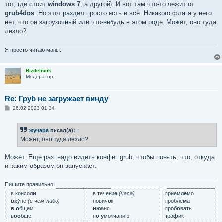
тот, где стоит
windows 7
, а другой). И вот там что-то лежит от
grub4dos
. Но этот раздел просто есть и всё. Никакого флага у него
нет, что он загрузочный или что-нибудь в этом роде. Может, оно туда
лезло?
Я просто читаю маны.
Bizdelnick
Модератор
Re: Груb не загружает винду
С
26.02.2023 01:34
о
о
б
жучара
писал(а):
↑
щ
е
Может, оно туда лезло?
н
и
е
Может. Ещё раз: надо видеть конфиг grub, чтобы понять, что, откуда
и каким образом он запускает.
Пишите правильно:
в консол
и
в течени
е
(часа)
приемл
е
мо
вк
у́пе
(с чем-либо)
нович
о
к
пробле
м
а
в о
бщем
ню
анс
проб
о
вать
в
оо
бще
п
о у
молчанию
тра
ф
ик