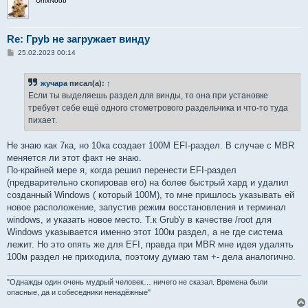
UnixNoob
Re: Груb не загружает винду
С
25.02.2023 00:14
о
о
б
жучара
писал(а):
↑
щ
е
Если ты выделяешь раздел для винды, то она при установке
н
требует себе ещё одного стометрового раздельчика и что-то туда
и
е
пихает.
Не знаю как 7ка, но 10ка создает 100М EFI-раздел. В случае с MBR
меняется ли этот факт не знаю.
По-крайней мере я, когда решил перенести EFI-раздел
(предварительно скопировав его) на более быстрый хард и удалил
созданный Windows ( который 100М), то мне пришлось указывать ей
новое расположение, запустив режим восстановления и терминал
windows, и указать новое место. Т.к Grub'у в качестве /root для
Windows указывается именно этот 100м раздел, а не где система
лежит. Но это опять же для EFI, правда при MBR мне идея удалять
100м раздел не приходила, поэтому думаю там +- дела аналогично.
"Однажды один очень мудрый человек… ничего не сказал. Времена были
опасные, да и собеседники ненадёжные"