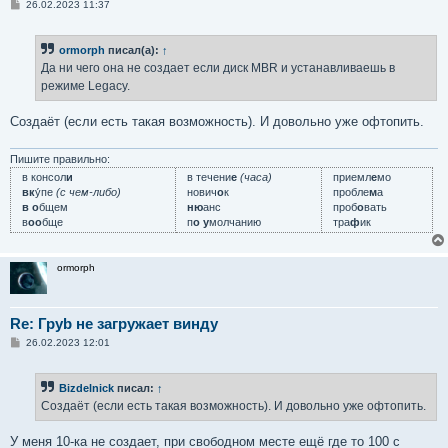
С
26.02.2023 11:37
о
о
б
ormorph
писал(а):
↑
щ
е
Да ни чего она не создает если диск MBR и устанавливаешь в
н
режиме Legacy.
и
е
Создаёт (если есть такая возможность). И довольно уже офтопить.
Пишите правильно:
в консол
и
в течени
е
(часа)
приемл
е
мо
вк
у́пе
(с чем-либо)
нович
о
к
пробле
м
а
в о
бщем
ню
анс
проб
о
вать
в
оо
бще
п
о у
молчанию
тра
ф
ик
ormorph
Re: Груb не загружает винду
С
26.02.2023 12:01
о
о
б
Bizdelnick
писал:
↑
щ
е
Создаёт (если есть такая возможность). И довольно уже офтопить.
н
и
е
У меня 10-ка не создает, при свободном месте ещё где то 100 с