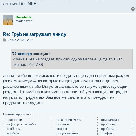
лишним Гб в MBR.
Bizdelnick
Модератор
Re: Груb не загружает винду
С
26.02.2023 12:08
о
о
б
ormorph
писал(а):
↑
щ
е
У меня 10-ка не создает, при свободном месте ещё где то 100 с
н
лишним Гб в MBR.
и
е
Значит, либо нет возможности создать ещё один первичный раздел
(коих максимум 4, из которых винда один обязательно делает
расширенным), либо Вы устанавливаете её на уже существующий
раздел. Что именно и как именно делает её установщик, нетрудно
нагуглить. Предлагаю Вам всё же сделать это прежде, чем
продолжать флудить.
Пишите правильно:
в консол
и
в течени
е
(часа)
приемл
е
мо
вк
у́пе
(с чем-либо)
нович
о
к
пробле
м
а
в о
бщем
ню
анс
проб
о
вать
в
оо
бще
п
о у
молчанию
тра
ф
ик