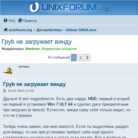
FAQ
Правила
unixforum.org
Дистрибутивы
Debian GNU/Linux
Груb не загружает винду
Модераторы:
Warderer
,
Модераторы разделов
1
2
След.
40 сообщений
жучара
Груb не загружает винду
С
24.02.2023 22:59
о
о
Друзья! А вот подробности. Есть два харда,
HDD
, первый и второй
б
на первый я установил
Win 7 ULT 64
и сделал диск приоритетным
щ
е
при загрузке (в биосе). Естессно, винда саму себя только видит, но
н
это не страшно.
и
е
Теперь очень важно, как мне кажется. Если ты выделяешь раздел
для винды, то она при установке требует себе ещё одного
стометрового раздельчика и что-то туда пихает. Вот я вообще не