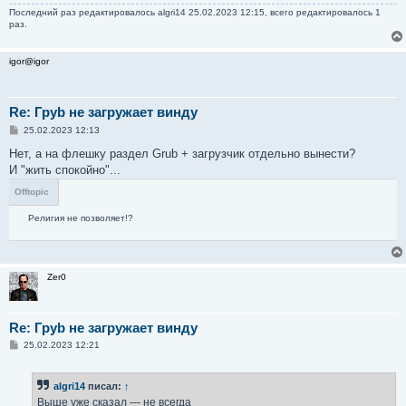
Последний раз редактировалось
algri14
25.02.2023 12:15, всего редактировалось 1
раз.
igor@igor
Re: Груb не загружает винду
С
25.02.2023 12:13
о
о
Нет, а на флешку раздел Grub + загрузчик отдельно вынести?
б
И "жить спокойно"...
щ
е
Offtopic
н
и
е
Религия не позволяет!?
Zer0
Re: Груb не загружает винду
С
25.02.2023 12:21
о
о
б
algri14
писал:
↑
щ
е
Выше уже сказал — не всегда