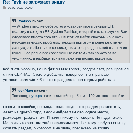
Re: Груb не загружает винду
С
26.02.2023 00:40
о
о
б
Rootlexx
писал:
↑
щ
е
— Windows вполне себе хотела установиться в режиме EFI,
н
поэтому и создала EFI System Partition, который вас так смутил. Вам
и
е
следовало вместо того чтобы пытаться найти способы избежать
несуществующую проблему, породив при этом вполне реальную
данную, разобраться в вопросе, что это за раздел такой и зачем он
нужен. Всё равно все современные системы так работают по
умолчанию, и разбираться вам рано или поздно придётся.
всё знать хорошо, но на фиг он мне нужен, раздел этот, разбираться
с ним СЕЙЧАС. Стоило добавить, наверное, что я раньше
устанавливал win 7 без этого раздела и она годами работала.
igor@igor
писал:
↑
Товарищ,
жучара
нажил сам себе проблем... 100 метров - копейки...
копеки-то копейки, но винда, если негде этот раздел разместить,
лезет на другой хард и если найдёт там свободное место,
размещает раздел там. И ничё никому не говорит. Не надо такого.
Мало ли что она там ещё напридумывает. Поэтому любую попытку
создать раздел, о котором я не знаю, пресекаем на корню.