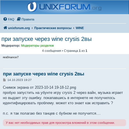
FAQ
Правила
unixforum.org
Практические вопросы
WINE
при запуске через wine crysis 2вы
Модератор:
Модераторы разделов
4 сообщения • Страница
1
из
1
res0nance7
при запуске через wine crysis 2вы
С
14.10.2023 19:27
о
о
Снимок экрана от 2023-10-14 19-18-12.png
б
пробую запустить на убунте игру crysis 2 через вайн, музыка играет
щ
е
но выдает эту ошибку. покапавшись в интернете не получилось
н
идентифицировать проблему. может кто знает как исправить ?
и
е
п.с. я так полагаю без танцев с бубном не получится....
У вас нет необходимых прав для просмотра вложений в этом сообщении.