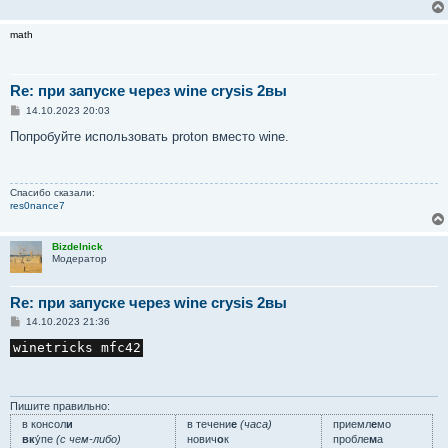
math
Re: при запуске через wine crysis 2вы
С
14.10.2023 20:03
о
о
Попробуйте использовать proton вместо wine.
б
щ
е
н
Спасибо сказали:
и
res0nance7
е
Bizdelnick
Модератор
Re: при запуске через wine crysis 2вы
С
14.10.2023 21:36
о
о
winetricks mfc42
б
щ
е
н
и
Пишите правильно:
е
в консол
и
в течени
е
(часа)
приемл
е
мо
вк
у́пе
(с чем-либо)
нович
о
к
пробле
м
а