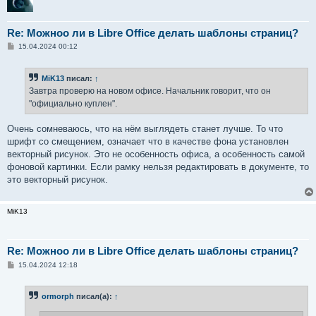
Re: Можноо ли в Libre Office делать шаблоны страниц?
С
15.04.2024 00:12
о
о
б
MiK13
писал:
↑
щ
е
Завтра проверю на новом офисе. Начальник говорит, что он
н
"официально куплен".
и
е
Очень сомневаюсь, что на нём выглядеть станет лучше. То что
шрифт со смещением, означает что в качестве фона установлен
векторный рисунок. Это не особенность офиса, а особенность самой
фоновой картинки. Если рамку нельзя редактировать в документе, то
это векторный рисунок.
MiK13
Re: Можноо ли в Libre Office делать шаблоны страниц?
С
15.04.2024 12:18
о
о
б
ormorph
писал(а):
↑
щ
е
н