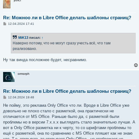
yoricI
Re: Можноо ли в Libre Office делать шаблоны страниц?
С
12.04.2024 17:41
о
о
б
MiK13
писал:
↑
щ
е
Наверно потому, что не могут сразу учесть всё, что там
н
реализовано.
и
е
Ну так винда посложнее будет, несравнимо.
ormorph
Re: Можноо ли в Libre Office делать шаблоны страниц?
С
12.04.2024 19:48
о
о
Не пойму, это реклама Only Office что ли. Вроде в Libre Office уже
б
довольно не плохо стало с разметкой, она практически не
щ
е
отличается от MS Office. Раньше было да, с разметкой были
н
проблемы но в версии 7.x.x.x выглядеть стало значительно лучше. А
и
е
вот в Only Office разметка ни к черту, то со шрифтами проблемы то
ещё с разметкой, она по сравнению с MS Office пляшет как не знаю
что. Т.е. открывать то открывает Only Office , но отображает не