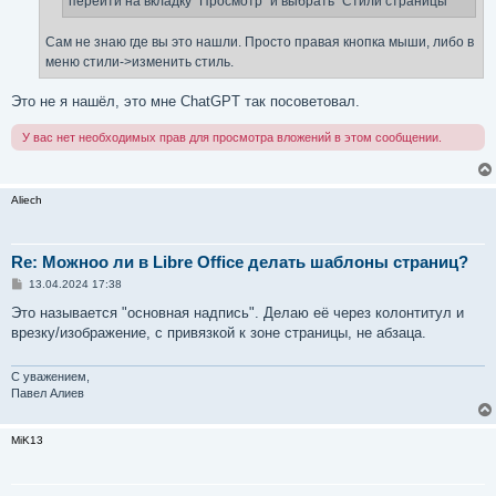
перейти на вкладку "Просмотр" и выбрать "Стили страницы"
Сам не знаю где вы это нашли. Просто правая кнопка мыши, либо в
меню стили->изменить стиль.
Это не я нашёл, это мне ChatGPT так посоветовал.
У вас нет необходимых прав для просмотра вложений в этом сообщении.
Aliech
Re: Можноо ли в Libre Office делать шаблоны страниц?
С
13.04.2024 17:38
о
о
Это называется "основная надпись". Делаю её через колонтитул и
б
врезку/изображение, с привязкой к зоне страницы, не абзаца.
щ
е
н
и
С уважением,
е
Павел Алиев
MiK13