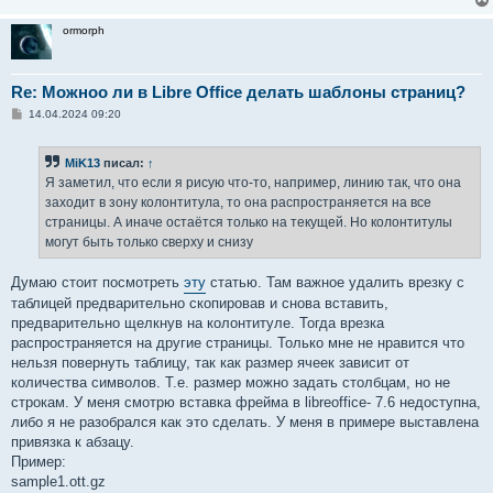
ormorph
Re: Можноо ли в Libre Office делать шаблоны страниц?
С
14.04.2024 09:20
о
о
б
MiK13
писал:
↑
щ
е
Я заметил, что если я рисую что-то, например, линию так, что она
н
заходит в зону колонтитула, то она распространяется на все
и
е
страницы. А иначе остаётся только на текущей. Но колонтитулы
могут быть только сверху и снизу
Думаю стоит посмотреть
эту
статью. Там важное удалить врезку с
таблицей предварительно скопировав и снова вставить,
предварительно щелкнув на колонтитуле. Тогда врезка
распространяется на другие страницы. Только мне не нравится что
нельзя повернуть таблицу, так как размер ячеек зависит от
количества символов. Т.е. размер можно задать столбцам, но не
строкам. У меня смотрю вставка фрейма в libreoffice- 7.6 недоступна,
либо я не разобрался как это сделать. У меня в примере выставлена
привязка к абзацу.
Пример:
sample1.ott.gz