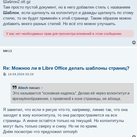
Шаблон2.ott.gz
Там просто пустой документ, но в него добавлен стиль с названием
Шаблон
, если щелкнуть на колонтитул и дважды щелкнуть по этому
стилю, то он будет применён к этой странице. Таким образом можно
добавить много разных стилей. Но всё это можно улучшить.
У вас нет необходимых прав для просмотра вложений в этом сообщении.
MiK13
Re: Можноо ли в Libre Office делать шаблоны страниц?
С
14.04.2024 02:24
о
о
б
Aliech
писал:
↑
щ
е
Это называется "основная надпись". Делаю её через колонтитул и
н
врезку/изображение, с привязкой к зоне страницы, не абзаца.
и
е
Я заметил, что если я рисую что-то, например, линию так, что она
заходит в зону колонтитула, то она распространяется на все
страницы. А иначе остаётся только на текущей. Но колонтитулы
могут быть только сверху и снизу. Но не по краям.
Днём посмотрю что предложил ormorph