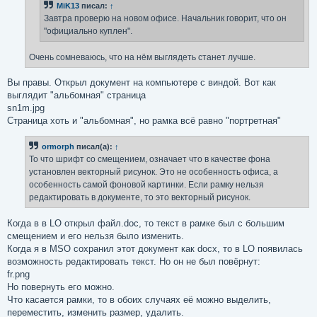
MiK13
писал:
↑
и
е
Завтра проверю на новом офисе. Начальник говорит, что он
"официально куплен".
Очень сомневаюсь, что на нём выглядеть станет лучше.
Вы правы. Открыл документ на компьютере с виндой. Вот как
выглядит "альбомная" страница
sn1m.jpg
Страница хоть и "альбомная", но рамка всё равно "портретная"
ormorph
писал(а):
↑
То что шрифт со смещением, означает что в качестве фона
установлен векторный рисунок. Это не особенность офиса, а
особенность самой фоновой картинки. Если рамку нельзя
редактировать в документе, то это векторный рисунок.
Когда в в LO открыл файл.doc, то текст в рамке был с большим
смещением и его нельзя было изменить.
Когда я в MSO сохранил этот документ как docx, то в LO появилась
возможность редактировать текст. Но он не был повёрнут:
fr.png
Но повернуть его можно.
Что касается рамки, то в обоих случаях её можно выделить,
переместить, изменить размер, удалить.