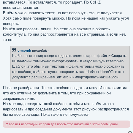
вставляется. То вставляется, то пропадает. По Ctrl+Z
восстанавливается.
В нём можно написать текст, но вот повернуть его не получается.
Хотя само поле повернуть можно. Но пока не нашёл как указать угол
поворота.
Нашёл как рисовать линии. Но если она заходит в область
колонтитула, то она распространяется на все страницы, а если нет,
то нет.
ormorph
писал(а):
↑
Шаблоны страниц вроде создавать элементарно,
файл-> Создать-
>Шаблоны
, там можно импортировать, в какую нибудь категорию.
Шаблон, это обычный текстовый файл, который можно сохранить
как шаблон, выбрать пункт - сохранить как. Шаблон LibreOffice это
документ с расширением
.ott
, его и импортировать как шаблон.
Пока не разобрался. То есть шаблон создать я могу. И пока заметил,
что его отличие от документа в том, что при сохранении он
запрашивает имя.
Но мне надо создать такой шаблон, чтобы я мог в нём что-то
нарисовать и про создании документа этот рисунок распространялся
бы на все страницы. Пока такого не получается
У вас нет необходимых прав для просмотра вложений в этом сообщении.