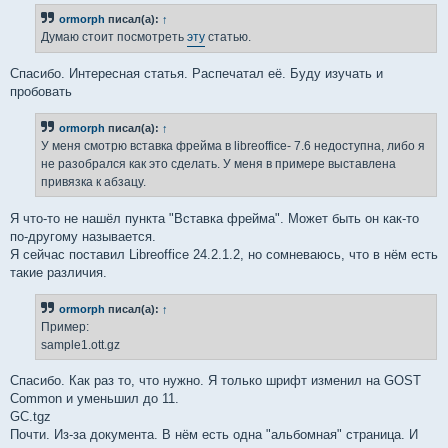
б
ormorph
писал(а):
↑
щ
е
Думаю стоит посмотреть
эту
статью.
н
и
е
Спасибо. Интересная статья. Распечатал её. Буду изучать и
пробовать
ormorph
писал(а):
↑
У меня смотрю вставка фрейма в libreoffice- 7.6 недоступна, либо я
не разобрался как это сделать. У меня в примере выставлена
привязка к абзацу.
Я что-то не нашёл пункта "Вставка фрейма". Может быть он как-то
по-другому называется.
Я сейчас поставил Libreoffice 24.2.1.2, но сомневаюсь, что в нём есть
такие различия.
ormorph
писал(а):
↑
Пример:
sample1.ott.gz
Спасибо. Как раз то, что нужно. Я только шрифт изменил на GOST
Common и уменьшил до 11.
GC.tgz
Почти. Из-за документа. В нём есть одна "альбомная" страница. И