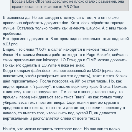
Вроде в Libre Office уже довольно не плохо стало с разметкой, она
практически не отличается от MS Office.
В основном да. Но вот сегодня столкнулся с тем, что он не смог
правильно обработать документ.doc. Хотя .docx обработал гораздо
лучше. Осталось только понять как изменять шаблон. А с ним такие
проблемы.
Вот фрагмент документа. В котором видно несколько таких надписей
s11f.png
Видно, что слова "
Подп. и дата
" находятся в некоем текстовом
блоке. Я с такими блоками работал когда-то в Page Maker'е, сейчас в
таких программах как inkscape, LO.Draw, да и GIMP можно добавить.
Но как его сделать в LO.Write я пока не знаю.
Когда я открыл файл.docx, экспортированный из MSO (пришлось
повозиться, чтобы разобраться как это сделать), текст в этих блоках
шёл горизонтально. После поворота на 90° он стал таким. Но, как
видно, прижат к "правому", в смысле верхнему краю блока. Прижать
к нижнему тоже не получается. Т.е. если в конец ставлю точку, то
пробелы перед ней двигают весь текст "вниз", но как только точку
убираю, весь текст прыгает вверх. Ещё, если я двигаю курсов в
пределах этого текста, то он так и двигается, но если я перехожу в
начало, то вместо того, чтобы быть под буквой П, он делается
вертикальным и располагается слева от всего текста
..........
Нашёл, что можно вставить текстовое поле. Но оно как-то плохо