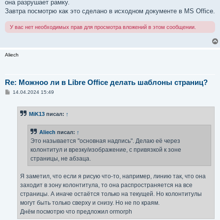
она разрушает рамку.
Завтра посмотрю как это сделано в исходном документе в MS Office.
У вас нет необходимых прав для просмотра вложений в этом сообщении.
Aliech
Re: Можноо ли в Libre Office делать шаблоны страниц?
С
14.04.2024 15:49
о
о
б
MiK13
писал:
↑
щ
е
н
Aliech
писал:
↑
и
е
Это называется "основная надпись". Делаю её через
колонтитул и врезку/изображение, с привязкой к зоне
страницы, не абзаца.
Я заметил, что если я рисую что-то, например, линию так, что она
заходит в зону колонтитула, то она распространяется на все
страницы. А иначе остаётся только на текущей. Но колонтитулы
могут быть только сверху и снизу. Но не по краям.
Днём посмотрю что предложил ormorph