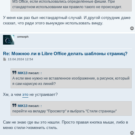
MS Office, если использовались определённые фишки. При
стандартном использовании как правило такого не происходит.
У меня как раз был нестандартный случай. И другой сотрудник даже
сказал, что ради этого вынужден использовать винду.
ormorph
Re: Можноо ли в Libre Office делать шаблоны страниц?
С
13.04.2024 12:54
о
о
б
MiK13
писал:
↑
щ
е
А если мне нужно не вставленное изображение, а рисунок, который
н
я сам нарисую из линий?
и
е
Хм, а чем
это
не устраивает?
MiK13
писал:
↑
перейти на вкладку "Просмотр" и выбрать "Стили страницы"
Сам не знаю где вы это нашли. Просто правая кнопка мыши, либо в
меню стили->изменить стиль.