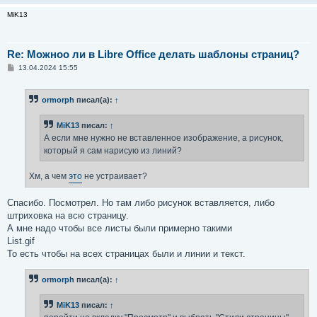
MiK13
Re: Можноо ли в Libre Office делать шаблоны страниц?
С
13.04.2024 15:55
о
о
б
ormorph
писал(а):
↑
щ
е
н
MiK13
писал:
↑
и
е
А если мне нужно не вставленное изображение, а рисунок,
который я сам нарисую из линий?
Хм, а чем
это
не устраивает?
Спасибо. Посмотрел. Но там либо рисунок вставляется, либо
штриховка на всю страницу.
А мне надо чтобы все листы были примерно такими
List.gif
То есть чтобы на всех страницах были и линии и текст.
ormorph
писал(а):
↑
MiK13
писал:
↑