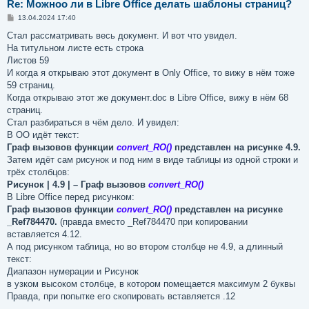
Re: Можноо ли в Libre Office делать шаблоны страниц?
С
13.04.2024 17:40
о
о
Стал рассматривать весь документ. И вот что увидел.
б
На титульном листе есть строка
щ
е
Листов 59
н
И когда я открываю этот документ в Only Office, то вижу в нём тоже
и
е
59 страниц.
Когда открываю этот же документ.doc в Libre Office, вижу в нём 68
страниц.
Стал разбираться в чём дело. И увидел:
В OO идёт текст:
Граф вызовов функции
convert_RO()
представлен на рисунке 4.9.
Затем идёт сам рисунок и под ним в виде таблицы из одной строки и
трёх столбцов:
Рисунок | 4.9 | – Граф вызовов
convert_RO()
В Libre Office перед рисунком:
Граф вызовов функции
convert_RO()
представлен на рисунке
_Ref784470.
(правда вместо _Ref784470 при копировании
вставляется 4.12.
А под рисунком таблица, но во втором столбце не 4.9, а длинный
текст:
Диапазон нумерации и Рисунок
в узком высоком столбце, в котором помещается максимум 2 буквы
Правда, при попытке его скопировать вставляется .12