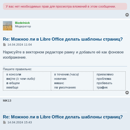
У вас нет необходимых прав для просмотра вложений в этом сообщении.
Bizdelnick
Модератор
Re: Можноо ли в Libre Office делать шаблоны страниц?
С
14.04.2024 11:04
о
о
Нарисуйте в векторном редакторе рамку и добавьте её как фоновое
б
изображение.
щ
е
н
и
Пишите правильно:
е
в консол
и
в течени
е
(часа)
приемл
е
мо
вк
у́пе
(с чем-либо)
нович
о
к
пробле
м
а
в о
бщем
ню
анс
проб
о
вать
в
оо
бще
п
о у
молчанию
тра
ф
ик
MiK13
Re: Можноо ли в Libre Office делать шаблоны страниц?
С
14.04.2024 15:43
о
о