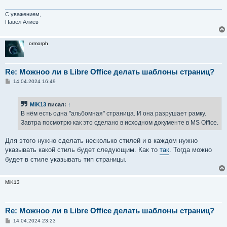
С уважением,
Павел Алиев
ormorph
Re: Можноо ли в Libre Office делать шаблоны страниц?
С
14.04.2024 16:49
о
о
б
MiK13
писал:
↑
щ
е
В нём есть одна "альбомная" страница. И она разрушает рамку.
н
Завтра посмотрю как это сделано в исходном документе в MS Office.
и
е
Для этого нужно сделать несколько стилей и в каждом нужно
указывать какой стиль будет следующим. Как то
так
. Тогда можно
будет в стиле указывать тип страницы.
MiK13
Re: Можноо ли в Libre Office делать шаблоны страниц?
С
14.04.2024 23:23
о