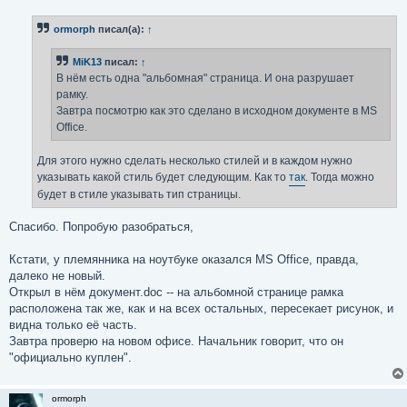
о
б
ormorph
писал(а):
↑
щ
е
н
MiK13
писал:
↑
и
е
В нём есть одна "альбомная" страница. И она разрушает
рамку.
Завтра посмотрю как это сделано в исходном документе в MS
Office.
Для этого нужно сделать несколько стилей и в каждом нужно
указывать какой стиль будет следующим. Как то
так
. Тогда можно
будет в стиле указывать тип страницы.
Спасибо. Попробую разобраться,
Кстати, у племянника на ноутбуке оказался MS Office, правда,
далеко не новый.
Открыл в нём документ.doc -- на альбомной странице рамка
расположена так же, как и на всех остальных, пересекает рисунок, и
видна только её часть.
Завтра проверю на новом офисе. Начальник говорит, что он
"официально куплен".
ormorph