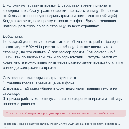
В колонтитул вставить врезку. В свойствах врезки привязать
координаты к абзацу, размер врезки - во всю страницу. Во врезке
этой делаете основную надпись (рамки и поля, можно таблицей).
Когда закончите, всю врезку отправите в фон. Вуаля - основная
надпись размером со всю страницу на всех страницах.
Добавлено:
Не каждый день рисую рамки, так как обычно есть рыба. Врезку в
колонтитуле ВАЖНО привязать к абзацу. Я выше писал, что к
странице, но это ошибка. А вот размер врезки - "относительно /
100%" как по вертикали, так и по горизонтали. Отступы рамки от
краёв листа можно выполнить через размер рамки врезки / отступ от
рамки до содержимого врезки.
Собственно, прикладываю три скриншота:
1. таблица готова, врезка ещё не в фоне;
2. врезка с таблицей убрана в фон, подогнаны границы текста на
странице;
3. пример работы колонтитула с автоповторением врезки и таблицы
на всех страницах.
У вас нет необходимых прав для просмотра вложений в этом сообщении.
Последний раз редактировалось
Aliech
14.04.2024 16:53, всего редактировалось 1
раз.