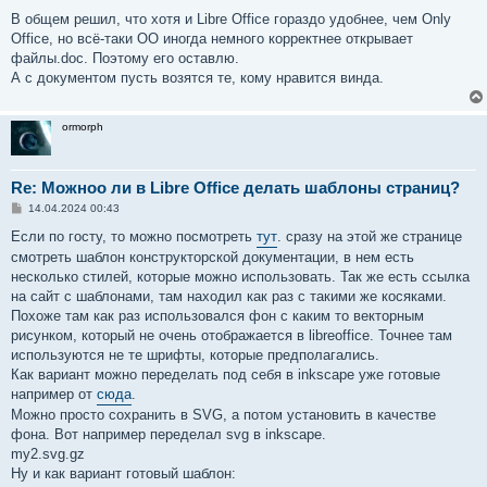
В общем решил, что хотя и Libre Office гораздо удобнее, чем Only
Office, но всё-таки OO иногда немного корректнее открывает
файлы.doc. Поэтому его оставлю.
А с документом пусть возятся те, кому нравится винда.
ormorph
Re: Можноо ли в Libre Office делать шаблоны страниц?
С
14.04.2024 00:43
о
о
Если по госту, то можно посмотреть
тут
. сразу на этой же странице
б
смотреть шаблон конструкторской документации, в нем есть
щ
е
несколько стилей, которые можно использовать. Так же есть ссылка
н
на сайт с шаблонами, там находил как раз с такими же косяками.
и
е
Похоже там как раз использовался фон с каким то векторным
рисунком, который не очень отображается в libreoffice. Точнее там
используются не те шрифты, которые предполагались.
Как вариант можно переделать под себя в inkscape уже готовые
например от
сюда
.
Можно просто сохранить в SVG, а потом установить в качестве
фона. Вот например переделал svg в inkscape.
my2.svg.gz
Ну и как вариант готовый шаблон: