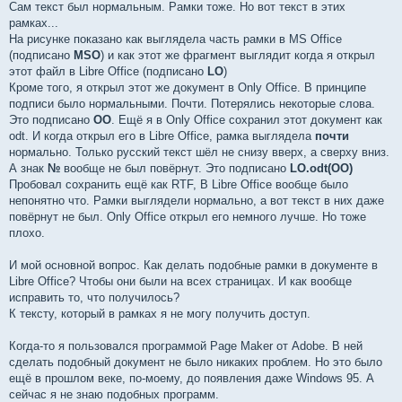
Сам текст был нормальным. Рамки тоже. Но вот текст в этих
рамках...
На рисунке показано как выглядела часть рамки в MS Office
(подписано
MSO
) и как этот же фрагмент выглядит когда я открыл
этот файл в Libre Office (подписано
LO
)
Кроме того, я открыл этот же документ в Only Office. В принципе
подписи было нормальными. Почти. Потерялись некоторые слова.
Это подписано
OO
. Ещё я в Only Office сохранил этот документ как
odt. И когда открыл его в Libre Office, рамка выглядела
почти
нормально. Только русский текст шёл не снизу вверх, а сверху вниз.
А знак
№
вообще не был повёрнут. Это подписано
LO.odt(OO)
Пробовал сохранить ещё как RTF, В Libre Office вообще было
непонятно что. Рамки выглядели нормально, а вот текст в них даже
повёрнут не был. Only Office открыл его немного лучше. Но тоже
плохо.
И мой основной вопрос. Как делать подобные рамки в документе в
Libre Office? Чтобы они были на всех страницах. И как вообще
исправить то, что получилось?
К тексту, который в рамках я не могу получить доступ.
Когда-то я пользовался программой Page Maker от Adobe. В ней
сделать подобный документ не было никаких проблем. Но это было
ещё в прошлом веке, по-моему, до появления даже Windows 95. А
сейчас я не знаю подобных программ.