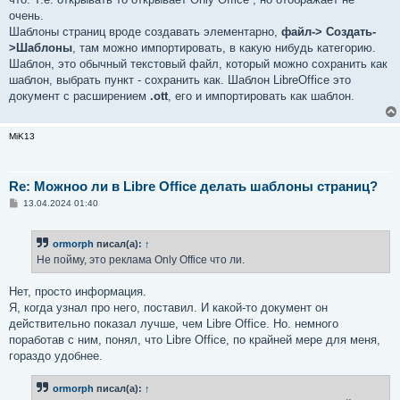
очень.
Шаблоны страниц вроде создавать элементарно,
файл-> Создать-
>Шаблоны
, там можно импортировать, в какую нибудь категорию.
Шаблон, это обычный текстовый файл, который можно сохранить как
шаблон, выбрать пункт - сохранить как. Шаблон LibreOffice это
документ с расширением
.ott
, его и импортировать как шаблон.
MiK13
Re: Можноо ли в Libre Office делать шаблоны страниц?
С
13.04.2024 01:40
о
о
б
ormorph
писал(а):
↑
щ
е
Не пойму, это реклама Only Office что ли.
н
и
е
Нет, просто информация.
Я, когда узнал про него, поставил. И какой-то документ он
действительно показал лучше, чем Libre Office. Но. немного
поработав с ним, понял, что Libre Office, по крайней мере для меня,
гораздо удобнее.
ormorph
писал(а):
↑