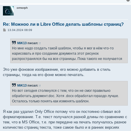
ormorph
Re: Можноо ли в Libre Office делать шаблоны страниц?
С
13.04.2024 08:09
о
о
б
MiK13
писал:
↑
щ
е
Но мне надо создать такой шаблон, чтобы я мог в нём что-то
н
нарисовать и про создании документа этот рисунок
и
е
распространялся бы на все страницы. Пока такого не получается
Это уже фоновое изображение, его можно добавить в стиль
страницы, тогда на его фоне можно печатать.
MiK13
писал:
↑
Но вот сегодня столкнулся с тем, что он не смог правильно
обработать документ.doc. Хотя .docx обработал гораздо лучше.
Осталось только понять как изменять шаблон.
Я как раз удалил Only Office потому что он постоянно сбивал всё
форматирование. Т.е. текст получался разной длины по сравнению с
тем, что в MS Office, т.е. при передаче на печать получалось разное
количество страниц текста, тоже самое было и в ранних версиях