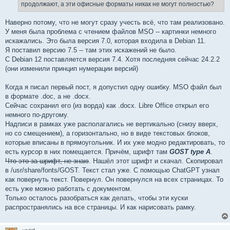
е
продолжают, а эти офисные форматы никак не могут полностью?
Наверно потому, что не могут сразу учесть всё, что там реализовано.
У меня была проблема с чтением файлов MSO -- картинки немного
искажались. Это была версия 7.0, которая входила в Debian 11.
Я поставил версию 7.5 -- там этих искажений не было.
С Debian 12 поставляется версия 7.4. Хотя последняя сейчас 24.2.2
(они изменили принцип нумерации версий)
Когда я писал первый пост, я допустил одну ошибку. MSO файл был
в формате .doc, а не .docx.
Сейчас сохранил его (из ворда) как .docx. Libre Office открыл его
немного по-другому.
Надписи в рамках уже располагались не вертикально (снизу вверх,
но со смещением), а горизонтально, но в виде текстовых блоков,
которые вписаны в прямоугольник. И их уже модно редактировать, то
есть курсор в них помещается. Причём, шрифт там
GOST type A
.
Что это за шрифт, не знаю
. Нашёл этот шрифт и скачал. Скопировал
в /usr/share/fonts/GOST. Текст стал уже. С помощью ChatGPT узнал
как повернуть текст. Повернул. Он повернулся на всех страницах. То
есть уже можно работать с документом.
Только осталось разобраться как делать, чтобы эти куски
распространялись на все страницы. И как нарисовать рамку.