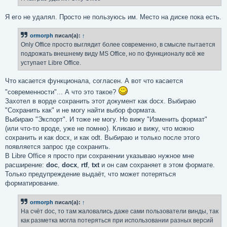
Я его не удалял. Просто не пользуюсь им. Место на диске пока есть.
ormorph
писал(а):
↑
Only Office просто выглядит более современно, в смысле пытается
подрожать внешнему виду MS Office, но по функционалу всё же
уступает Libre Office.
Что касается функционала, согласен. А вот что касается
"современности"... А что это такое?
Захотел в ворде сохранить этот документ как docx. Выбираю
"Сохранить как" и не могу найти выбор формата.
Выбираю "Экспорт". И тоже не могу. Но вижу "Изменить формат"
(или что-то вроде, уже не помню). Кликаю и вижу, что можно
сохранить и как docx, и как odt. Выбираю и только после этого
появляется запрос где сохранить.
В Libre Office я просто при сохранении указываю нужное мне
расширение:
doc
,
docx
,
rtf
,
txt
и он сам сохраняет в этом формате.
Только предупреждение выдаёт, что может потеряться
форматирование.
ormorph
писал(а):
↑
На счёт doc, то там жаловались даже сами пользователи винды, так
как разметка могла потеряться при использовании разных версий