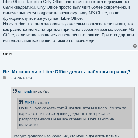
Libre Office. Так же в Only Office часто вместо текста в документах
были квадратики. Only Office просто выглядит более современно, в
смысле пытается подрожать внешнему виду MS Office, но по
функционалу всё же уступает Libre Office.
На счёт doc, то там жаловались даже сами пользователи винды, так
как разметка могла потеряться при использовании разных версий MS
Office, если использовались определённые фишки. При стандартном
использовании как правило такого не происходит.
MiK13
Re: Можноо ли в Libre Office делать шаблоны страниц?
С
13.04.2024 12:31
о
о
б
ormorph
писал(а):
↑
щ
е
н
MiK13
писал:
↑
и
е
Но мне надо создать такой шаблон, чтобы я мог в нём что-то
нарисовать и про создании документа этот рисунок
распространялся бы на все страницы. Пока такого не
получается
Это уже фоновое изображение, его можно добавить в стиль