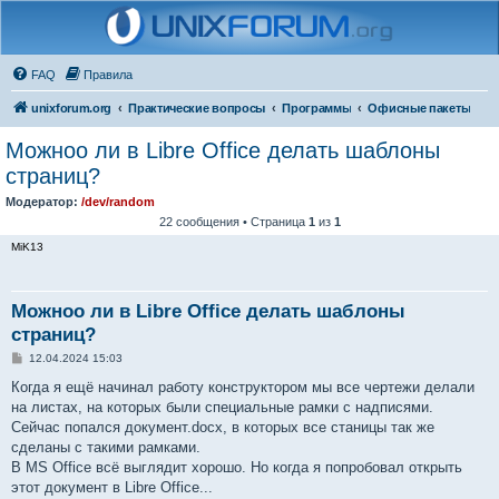
FAQ
Правила
unixforum.org
Практические вопросы
Программы
Офисные пакеты
Можноо ли в Libre Office делать шаблоны
страниц?
Модератор:
/dev/random
22 сообщения • Страница
1
из
1
MiK13
Можноо ли в Libre Office делать шаблоны
страниц?
С
12.04.2024 15:03
о
о
Когда я ещё начинал работу конструктором мы все чертежи делали
б
на листах, на которых были специальные рамки с надписями.
щ
е
Сейчас попался документ.docx, в которых все станицы так же
н
сделаны с такими рамками.
и
е
В MS Office всё выглядит хорошо. Но когда я попробовал открыть
этот документ в Libre Office...