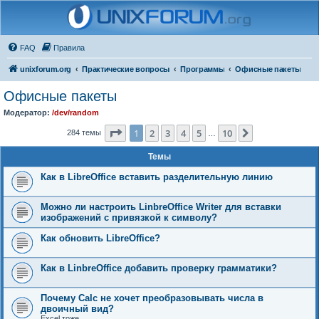
FAQ
Правила
unixforum.org
Практические вопросы
Программы
Офисные пакеты
Офисные пакеты
Модератор:
/dev/random
Страница
1
из
10
1
2
3
4
5
10
След.
284 темы
…
Темы
Как в LibreOffice вставить разделительную линию
Можно ли настроить LinbreOffice Writer для вставки
изображений с привязкой к символу?
Как обновить LibreOffice?
Как в LinbreOffice добавить проверку грамматики?
Почему Calc не хочет преобразовывать числа в
двоичный вид?
Excel тоже