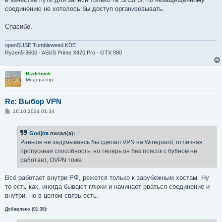
соединению не хотелось бы доступ организовывать.
Спасибо.
openSUSE Tumbleweed KDE
Ryzen5 3600 - ASUS Prime X470 Pro - GTX 980
Bizdelnick
Модератор
Re: Выбор VPN
С
16.10.2024 01:34
о
о
б
Godjira
писал(а):
↑
щ
е
Раньше не задумываясь бы сделал VPN на Wireguard, отличная
н
пропускная способность, но теперь он без поясок с бубном не
и
е
работает, OVPN тоже.
Всё работает внутри РФ, режется только к зарубежным хостам. Ну
то есть как, иногда бывают глюки и начинает рваться соединение и
внутри, но в целом связь есть.
Добавлено (01:38):