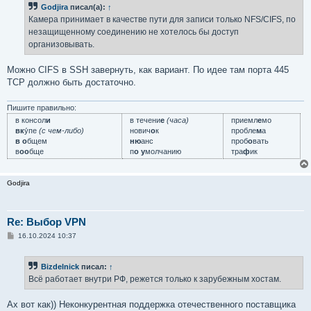
Godjira
писал(а):
↑
Камера принимает в качестве пути для записи только NFS/CIFS, по
незащищенному соединению не хотелось бы доступ
организовывать.
Можно CIFS в SSH завернуть, как вариант. По идее там порта 445
TCP должно быть достаточно.
Пишите правильно:
в консол
и
в течени
е
(часа)
приемл
е
мо
вк
у́пе
(с чем-либо)
нович
о
к
пробле
м
а
в о
бщем
ню
анс
проб
о
вать
в
оо
бще
п
о у
молчанию
тра
ф
ик
Godjira
Re: Выбор VPN
С
16.10.2024 10:37
о
о
б
Bizdelnick
писал:
↑
щ
е
Всё работает внутри РФ, режется только к зарубежным хостам.
н
и
е
Ах вот как)) Неконкурентная поддержка отечественного поставщика