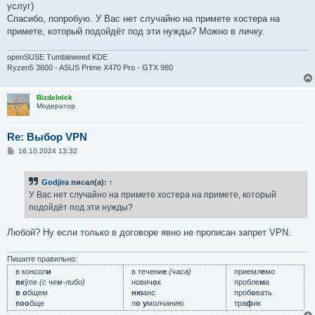
услуг)
Спасибо, попробую. У Вас нет случайно на примете хостера на
примете, который подойдёт под эти нужды? Можно в личку.
openSUSE Tumbleweed KDE
Ryzen5 3600 - ASUS Prime X470 Pro - GTX 980
Bizdelnick
Модератор
Re: Выбор VPN
С
16.10.2024 13:32
о
о
б
Godjira
писал(а):
↑
щ
е
У Вас нет случайно на примете хостера на примете, который
н
подойдёт под эти нужды?
и
е
Любой? Ну если только в договоре явно не прописан запрет VPN.
Пишите правильно:
в консол
и
в течени
е
(часа)
приемл
е
мо
вк
у́пе
(с чем-либо)
нович
о
к
пробле
м
а
в о
бщем
ню
анс
проб
о
вать
в
оо
бще
п
о у
молчанию
тра
ф
ик