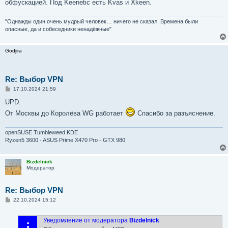
е
обфускацией. Под Keenetic есть Kvas и Xkeen.
н
и
е
"Однажды один очень мудрый человек… ничего не сказал. Времена были
опасные, да и собеседники ненадёжные"
Godjira
Re: Выбор VPN
С
17.10.2024 21:59
о
о
UPD:
б
От Москвы до Королёва WG работает
Спасибо за разъяснение.
щ
е
н
и
openSUSE Tumbleweed KDE
е
Ryzen5 3600 - ASUS Prime X470 Pro - GTX 980
Bizdelnick
Модератор
Re: Выбор VPN
С
22.10.2024 15:12
о
о
б
Уведомление от модератора
Bizdelnick
щ