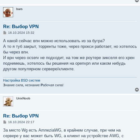
bars
Re: Выбор VPN
С
16.10.2024 15:32
о
о
А какой сейчас впн можно использовать из за бугра?
б
А то я туб закрыт, торренты тоже, через прокси работает, но хотелось
щ
е
бы через впн.
н
И врн через ocserv не подходит, на том же роутере зикселя его хрен
и
е
поднимешь, хотелось бы решения на openvpn или каком нибудь
другом популярном сервере/клиенте.
Настройка BSD систем
З
нание сила, незнание
Р
абочая сила!
UnixNoob
Re: Выбор VPN
С
16.10.2024 22:17
о
о
За место Wg есть AmneziaWG, в крайнем случае, при чем на
б
сервере у вас может быть WG, а клиент на устройстве AWG, с
щ