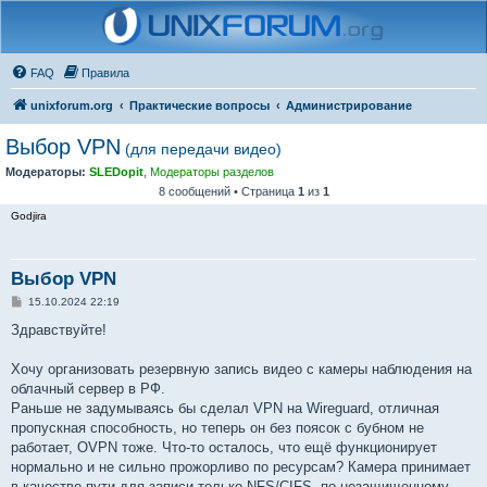
FAQ
Правила
unixforum.org
Практические вопросы
Администрирование
Выбор VPN
(для передачи видео)
Модераторы:
SLEDopit
,
Модераторы разделов
8 сообщений • Страница
1
из
1
Godjira
Выбор VPN
С
15.10.2024 22:19
о
о
Здравствуйте!
б
щ
е
Хочу организовать резервную запись видео с камеры наблюдения на
н
облачный сервер в РФ.
и
е
Раньше не задумываясь бы сделал VPN на Wireguard, отличная
пропускная способность, но теперь он без поясок с бубном не
работает, OVPN тоже. Что-то осталось, что ещё функционирует
нормально и не сильно прожорливо по ресурсам? Камера принимает
в качестве пути для записи только NFS/CIFS, по незащищенному