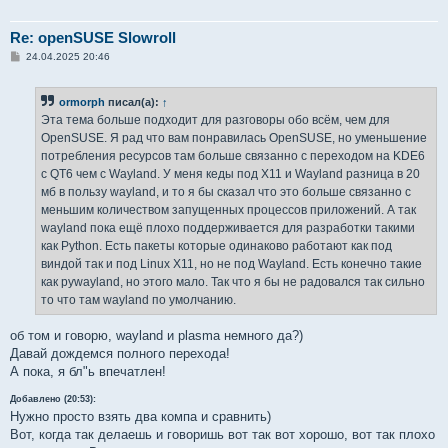
Re: openSUSE Slowroll
С
24.04.2025 20:46
о
о
б
ormorph
писал(а):
↑
щ
е
Эта тема больше подходит для разговоры обо всём, чем для
н
OpenSUSE. Я рад что вам понравилась OpenSUSE, но уменьшение
и
е
потребления ресурсов там больше связанно с переходом на KDE6
с QT6 чем с Wayland. У меня кеды под X11 и Wayland разница в 20
мб в пользу wayland, и то я бы сказал что это больше связанно с
меньшим количеством запущенных процессов приложений. А так
wayland пока ещё плохо поддерживается для разработки такими
как Python. Есть пакеты которые одинаково работают как под
виндой так и под Linux X11, но не под Wayland. Есть конечно такие
как pywayland, но этого мало. Так что я бы не радовался так сильно
то что там wayland по умолчанию.
об том и говорю, wayland и plasma немного да?)
Давай дождемся полного перехода!
А пока, я бл"ь впечатлен!
Добавлено (20:53):
Нужно просто взять два компа и сравнить)
Вот, когда так делаешь и говоришь вот так вот хорошо, вот так плохо