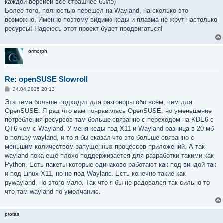
каждой версией все страшнее было)
Более того, полностью перешел на Wayland, на сколько это
возможно. Именно поэтому видимо кеды и плазма не жрут настолько
ресурсы! Надеюсь этот проект будет продвигаться!
ormorph
Re: openSUSE Slowroll
С
24.04.2025 20:13
о
о
Эта тема больше подходит для разговоры обо всём, чем для
б
OpenSUSE. Я рад что вам понравилась OpenSUSE, но уменьшение
щ
е
потребления ресурсов там больше связанно с переходом на KDE6 с
н
QT6 чем с Wayland. У меня кеды под X11 и Wayland разница в 20 мб
и
е
в пользу wayland, и то я бы сказал что это больше связанно с
меньшим количеством запущенных процессов приложений. А так
wayland пока ещё плохо поддерживается для разработки такими как
Python. Есть пакеты которые одинаково работают как под виндой так
и под Linux X11, но не под Wayland. Есть конечно такие как
pywayland, но этого мало. Так что я бы не радовался так сильно то
что там wayland по умолчанию.
protas