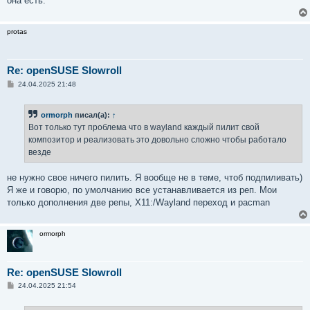
она есть.
protas
Re: openSUSE Slowroll
С
24.04.2025 21:48
о
о
б
ormorph
писал(а):
↑
щ
е
Вот только тут проблема что в wayland каждый пилит свой
н
композитор и реализовать это довольно сложно чтобы работало
и
е
везде
не нужно свое ничего пилить. Я вообще не в теме, чтоб подпиливать)
Я же и говорю, по умолчанию все устанавливается из реп. Мои
только дополнения две репы, X11:/Wayland переход и pacman
ormorph
Re: openSUSE Slowroll
С
24.04.2025 21:54
о
о
б