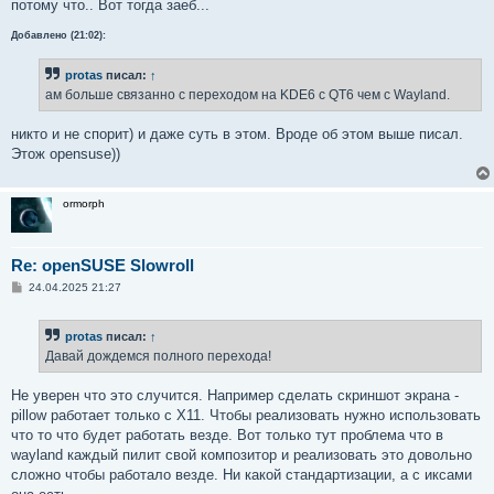
потому что.. Вот тогда заеб...
Добавлено (21:02):
protas
писал:
↑
ам больше связанно с переходом на KDE6 с QT6 чем с Wayland.
никто и не спорит) и даже суть в этом. Вроде об этом выше писал.
Этож opensuse))
ormorph
Re: openSUSE Slowroll
С
24.04.2025 21:27
о
о
б
protas
писал:
↑
щ
е
Давай дождемся полного перехода!
н
и
е
Не уверен что это случится. Например сделать скриншот экрана -
pillow работает только с X11. Чтобы реализовать нужно использовать
что то что будет работать везде. Вот только тут проблема что в
wayland каждый пилит свой композитор и реализовать это довольно
сложно чтобы работало везде. Ни какой стандартизации, а с иксами