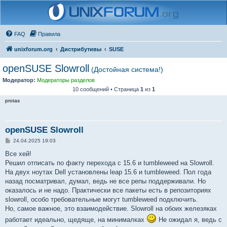
FAQ
Правила
unixforum.org
Дистрибутивы
SUSE
openSUSE Slowroll
(Достойная система!)
Модератор:
Модераторы разделов
10 сообщений • Страница
1
из
1
protas
openSUSE Slowroll
С
24.04.2025 19:03
о
о
Все хей!
б
Решил отписать по факту перехода с 15.6 и tumbleweed на Slowroll.
щ
е
На двух ноутах Dell установлены leap 15.6 и tumbleweed. Пол года
н
назад посматривал, думал, ведь не все репы поддерживали. Но
и
е
оказалось и не надо. Практически все пакеты есть в репозиториях
slowroll, особо требовательные могут tumbleweed подключить.
Но, самое важное, это взаимодействие. Slowroll на обоих железяках
работает идеально, щедяще, на минималках
Не ожидал я, ведь с