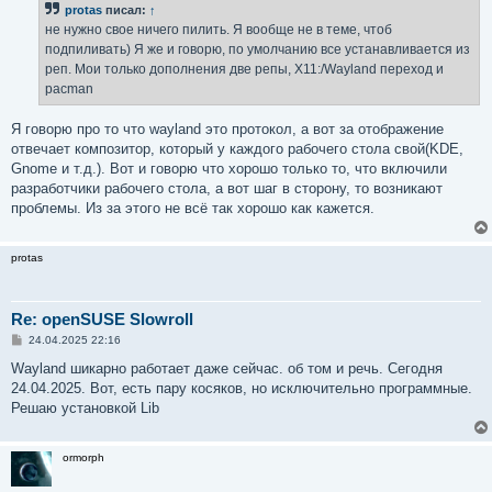
protas
писал:
↑
щ
е
не нужно свое ничего пилить. Я вообще не в теме, чтоб
н
подпиливать) Я же и говорю, по умолчанию все устанавливается из
и
е
реп. Мои только дополнения две репы, X11:/Wayland переход и
pacman
Я говорю про то что wayland это протокол, а вот за отображение
отвечает композитор, который у каждого рабочего стола свой(KDE,
Gnome и т.д.). Вот и говорю что хорошо только то, что включили
разработчики рабочего стола, а вот шаг в сторону, то возникают
проблемы. Из за этого не всё так хорошо как кажется.
protas
Re: openSUSE Slowroll
С
24.04.2025 22:16
о
о
Wayland шикарно работает даже сейчас. об том и речь. Сегодня
б
24.04.2025. Вот, есть пару косяков, но исключительно программные.
щ
е
Решаю установкой Lib
н
и
е
ormorph