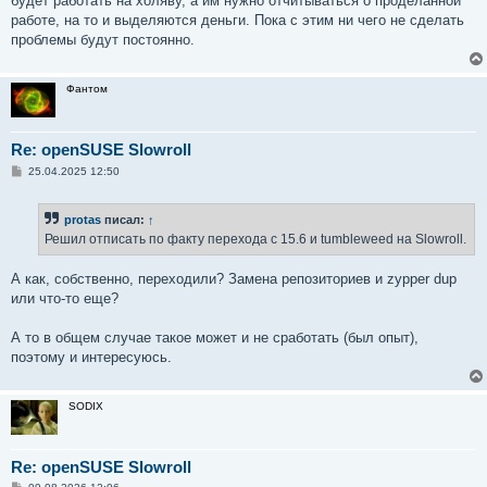
будет работать на холяву, а им нужно отчитываться о проделанной
работе, на то и выделяются деньги. Пока с этим ни чего не сделать
проблемы будут постоянно.
Фантом
Re: openSUSE Slowroll
С
25.04.2025 12:50
о
о
б
protas
писал:
↑
щ
е
Решил отписать по факту перехода с 15.6 и tumbleweed на Slowroll.
н
и
е
А как, собственно, переходили? Замена репозиториев и zypper dup
или что-то еще?
А то в общем случае такое может и не сработать (был опыт),
поэтому и интересуюсь.
SODIX
Re: openSUSE Slowroll
С