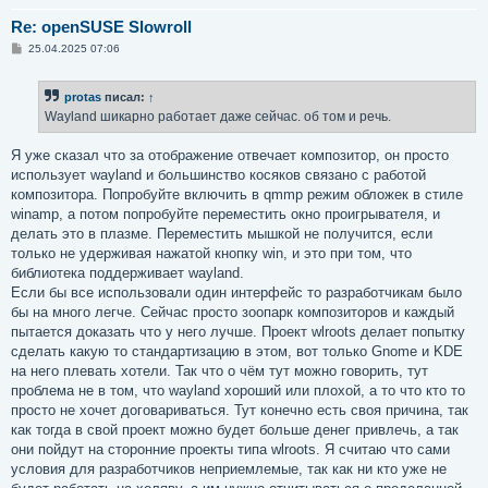
Re: openSUSE Slowroll
С
25.04.2025 07:06
о
о
б
protas
писал:
↑
щ
е
Wayland шикарно работает даже сейчас. об том и речь.
н
и
е
Я уже сказал что за отображение отвечает композитор, он просто
использует wayland и большинство косяков связано с работой
композитора. Попробуйте включить в qmmp режим обложек в стиле
winamp, а потом попробуйте переместить окно проигрывателя, и
делать это в плазме. Переместить мышкой не получится, если
только не удерживая нажатой кнопку win, и это при том, что
библиотека поддерживает wayland.
Если бы все использовали один интерфейс то разработчикам было
бы на много легче. Сейчас просто зоопарк композиторов и каждый
пытается доказать что у него лучше. Проект wlroots делает попытку
сделать какую то стандартизацию в этом, вот только Gnome и KDE
на него плевать хотели. Так что о чём тут можно говорить, тут
проблема не в том, что wayland хороший или плохой, а то что кто то
просто не хочет договариваться. Тут конечно есть своя причина, так
как тогда в свой проект можно будет больше денег привлечь, а так
они пойдут на сторонние проекты типа wlroots. Я считаю что сами
условия для разработчиков неприемлемые, так как ни кто уже не