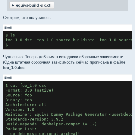
equivs-build -s x.ctl
Смотрим, что получилось:
Shell
$ ls
foo_1.0.dsc  foo_1.0_source.buildinfo  foo_1.0_source
$
Чудненько. Теперь добавим в исходники сборочные зависимости.
(Одна штатная сборочная зависимость сейчас прописана в файле
foo_1.0.dsc
:
Shell
$ cat foo_1.0.dsc 
Format: 3.0 (native)
Source: foo
Binary: foo
Architecture: all
Version: 1.0
Maintainer: Equivs Dummy Package Generator <user@debi
Standards-Version: 3.9.2
Build-Depends: debhelper-compat (= 12)
Package-List:
 foo deb misc optional arch=all