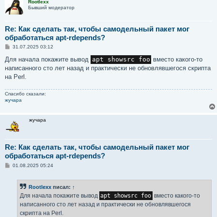
Rootlexx
Бывший модератор
Re: Как сделать так, чтобы самодельный пакет мог
обработаться apt-rdepends?
С
31.07.2025 03:12
о
о
Для начала покажите вывод
apt showsrc foo
вместо какого-то
б
написанного сто лет назад и практически не обновлявшегося скрипта
щ
е
на Perl.
н
и
е
Спасибо сказали:
жучара
жучара
Re: Как сделать так, чтобы самодельный пакет мог
обработаться apt-rdepends?
С
01.08.2025 05:24
о
о
б
Rootlexx
писал:
↑
щ
е
Для начала покажите вывод
apt showsrc foo
вместо какого-то
н
написанного сто лет назад и практически не обновлявшегося
и
е
скрипта на Perl.