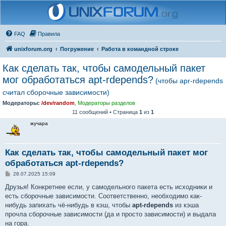
FAQ
Правила
unixforum.org
Погружение
Работа в командной строке
Как сделать так, чтобы самодельный пакет
мог обработаться apt-rdepends?
(чтобы apr-rdepends
считал сборочные зависимости)
Модераторы:
/dev/random
,
Модераторы разделов
11 сообщений • Страница
1
из
1
жучара
Как сделать так, чтобы самодельный пакет мог
обработаться apt-rdepends?
С
28.07.2025 15:09
о
о
Друзья! Конкретнее если, у самодельного пакета есть исходники и
б
есть сборочные зависимости. Соответственно, необходимо как-
щ
е
нибудь запихать чё-нибудь в кэш, чтобы
apt-rdepends
из кэша
н
прочла сборочные зависимости (да и просто зависимости) и выдала
и
е
на гора.