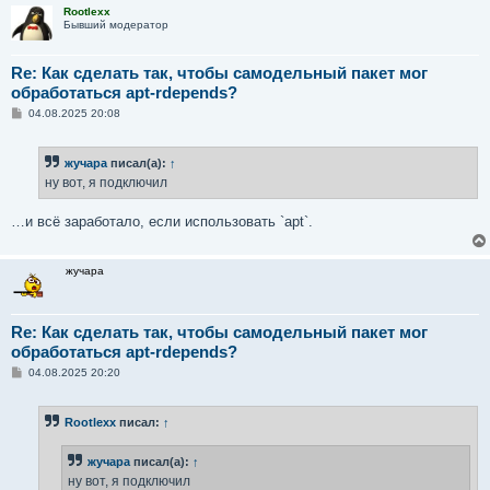
Rootlexx
Бывший модератор
Re: Как сделать так, чтобы самодельный пакет мог
обработаться apt-rdepends?
С
04.08.2025 20:08
о
о
б
жучара
писал(а):
↑
щ
е
ну вот, я подключил
н
и
е
…и всё заработало, если использовать `apt`.
жучара
Re: Как сделать так, чтобы самодельный пакет мог
обработаться apt-rdepends?
С
04.08.2025 20:20
о
о
б
Rootlexx
писал:
↑
щ
е
н
жучара
писал(а):
↑
и
е
ну вот, я подключил