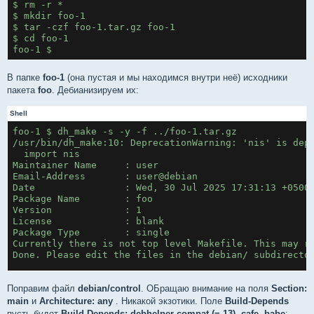
$ rm -r *
$ mkdir foo-1
$ tar -czf foo-1.tar.gz foo-1
$ cd foo-1
foo-1 $
В папке
foo-1
(она пустая и мы находимся внутри неё) исходники
пакета
foo
. Дебианизируем их:
Shell
foo-1 $ dh_make -s -y -f ../foo-1.tar.gz
/usr/bin/dh_make:10: DeprecationWarning: 'nis' is dep
  import nis
Maintainer Name     : user
Email-Address       : user@debian
Date                : Wed, 30 Jul 2025 17:31:13 +0500
Package Name        : foo
Version             : 1
License             : blank
Package Type        : single
Currently there is not top level Makefile. This may r
Done. Please edit the files in the debian/ subdirecto
foo-1 $
Поправим файл
debian/control
. ОБращаю внимание на поля
Section:
main
и
Architecture: any
. Никакой экзотики. Поле
Build-Depends
пусть будет
Build-Depends: debhelper-compat (= 13), cafe, babe
: