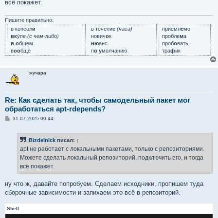
е
всё покажет.
н
и
е
Пишите правильно:
в консол
и
в течени
е
(часа)
приемл
е
мо
вк
у́пе
(с чем-либо)
нович
о
к
пробле
м
а
в о
бщем
ню
анс
проб
о
вать
в
оо
бще
п
о у
молчанию
тра
ф
ик
жучара
Re: Как сделать так, чтобы самодельный пакет мог
обработаться apt-rdepends?
С
31.07.2025 00:44
о
о
б
Bizdelnick
писал:
↑
щ
е
apt не работает с локальными пакетами, только с репозиториями.
н
Можете сделать локальный репозиторий, подключить его, и тогда
и
е
всё покажет.
ну что ж, давайте попробуем. Сделаем исходники, пропишем туда
сборочные зависимости и запихаем это всё в репозиторий.
Shell