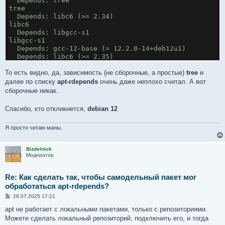
  Depends: tree
tree
  Depends: libc6 (>= 2.34)
libc6
  Depends: libgcc-s1
libgcc-s1
  Depends: gcc-12-base (= 12.2.0-14+deb12u1)
  Depends: libc6 (>= 2.35)
gcc-12-base
$ 
То есть видно, да, зависимость (не сборочные, а простые)
tree
и
$ 
далее по списку
apt-rdepends
очень даже неплохо считал. А вот
$ 
сборочные никак.
$ apt-rdepends -b foo
Reading package lists... Done
Спасибо, кто откликнется,
debian 12
Building dependency tree... Done
Reading state information... Done
Я просто читаю маны.
foo
$
Bizdelnick
Модератор
Re: Как сделать так, чтобы самодельный пакет мог
обработаться apt-rdepends?
С
28.07.2025 17:21
о
о
apt не работает с локальными пакетами, только с репозиториями.
б
Можете сделать локальный репозиторий, подключить его, и тогда
щ