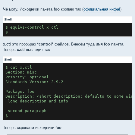
Чё могу. Исходники пакета
foo
кропаю так (
официальная инфа!
):
Shell
$ equivs-control x.ctl
$
x.ctl
это прообраз
*control*
файлов. Внесём туда имя
foo
пакета.
Теперь
x.ctl
выглядит так
Shell
$ cat x.ctl 
Section: misc
Priority: optional
Standards-Version: 3.9.2
Package: foo
Description: <short description; defaults to some wis
 long description and info
 .
 second paragraph
$
Теперь скропаем исходники
foo
: