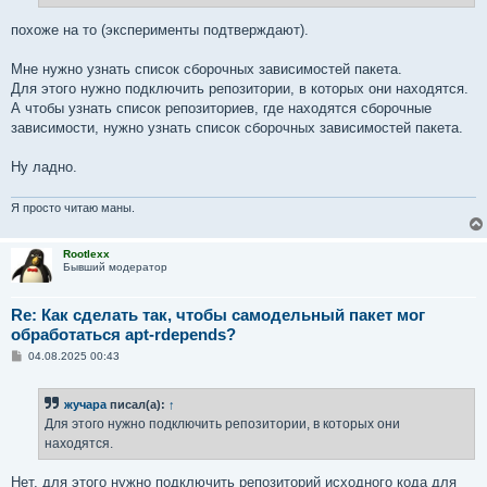
похоже на то (эксперименты подтверждают).
Мне нужно узнать список сборочных зависимостей пакета.
Для этого нужно подключить репозитории, в которых они находятся.
А чтобы узнать список репозиториев, где находятся сборочные
зависимости, нужно узнать список сборочных зависимостей пакета.
Ну ладно.
Я просто читаю маны.
Rootlexx
Бывший модератор
Re: Как сделать так, чтобы самодельный пакет мог
обработаться apt-rdepends?
С
04.08.2025 00:43
о
о
б
жучара
писал(а):
↑
щ
е
Для этого нужно подключить репозитории, в которых они
н
находятся.
и
е
Нет, для этого нужно подключить репозиторий исходного кода для