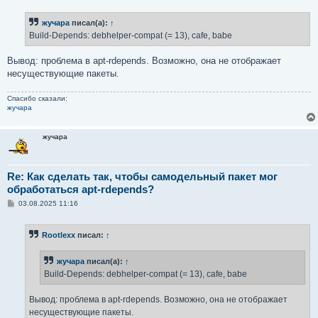
 cf5876030588d6f1b734ef5534bfa50900a6dcb0e8afec33a615
о
 39acc9605319cc2aec6352b87a14f6fcd1b9003712906cf76f12
б
жучара
писал(а):
↑
щ
е
Build-Depends: debhelper-compat (= 13), cafe, babe
н
и
е
Вывод: проблема в apt-rdepends. Возможно, она не отображает
несуществующие пакеты.
Спасибо сказали:
жучара
жучара
Re: Как сделать так, чтобы самодельный пакет мог
обработаться apt-rdepends?
С
03.08.2025 11:16
о
о
б
Rootlexx
писал:
↑
щ
е
н
жучара
писал(а):
↑
и
е
Build-Depends: debhelper-compat (= 13), cafe, babe
Вывод: проблема в apt-rdepends. Возможно, она не отображает
несуществующие пакеты.