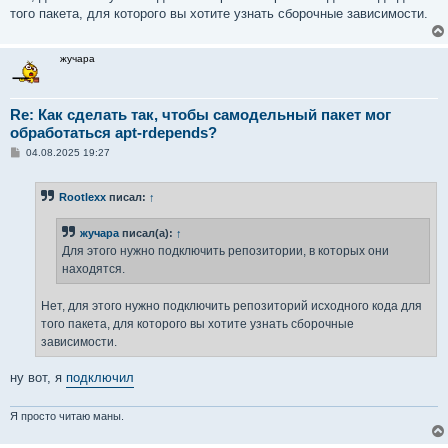
того пакета, для которого вы хотите узнать сборочные зависимости.
жучара
Re: Как сделать так, чтобы самодельный пакет мог
обработаться apt-rdepends?
С
04.08.2025 19:27
о
о
б
Rootlexx
писал:
↑
щ
е
н
жучара
писал(а):
↑
и
е
Для этого нужно подключить репозитории, в которых они
находятся.
Нет, для этого нужно подключить репозиторий исходного кода для
того пакета, для которого вы хотите узнать сборочные
зависимости.
ну вот, я
подключил
Я просто читаю маны.