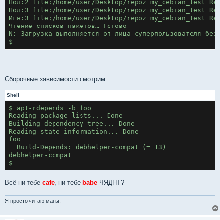
Пол:2 file:/home/user/Desktop/repoz my_debian_test Re
Пол:3 file:/home/user/Desktop/repoz my_debian_test Re
Игн:3 file:/home/user/Desktop/repoz my_debian_test Re
Чтение списков пакетов… Готово
N: Загрузка выполняется от лица суперпользователя без
$
Сборочные зависимости смотрим:
Shell
$ apt-rdepends -b foo
Reading package lists... Done
Building dependency tree... Done
Reading state information... Done
foo
  Build-Depends: debhelper-compat (= 13)
debhelper-compat
$
Всё ни тебе
cafe
, ни тебе
babe
ЧЯДНТ?
Я просто читаю маны.