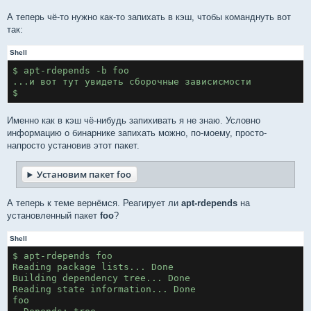
А теперь чё-то нужно как-то запихать в кэш, чтобы команднуть вот
так:
Shell
$ apt-rdepends -b foo
...и вот тут увидеть сборочные зависисмости
$
Именно как в кэш чё-нибудь запихивать я не знаю. Условно
информацию о бинарнике запихать можно, по-моему, просто-
напросто установив этот пакет.
Установим пакет foo
А теперь к теме вернёмся. Реагирует ли
apt-rdepends
на
установленный пакет
foo
?
Shell
$ apt-rdepends foo
Reading package lists... Done
Building dependency tree... Done
Reading state information... Done
foo