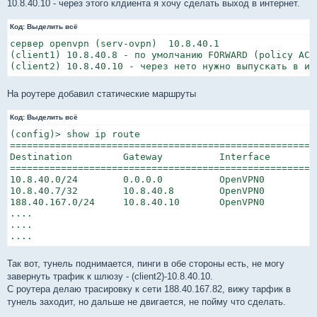
10.8.40.10 - через этого клдиента я хочу сделать выход в интернет.
Код:
Выделить всё
сервер openvpn (serv-ovpn)  10.8.40.1

(client1) 10.8.40.8 - по умолчанию FORWARD (policy ACCE
(client2) 10.8.40.10 - через нето нужно выпускать в ин
На роутере добавил статические маршруты
Код:
Выделить всё
(config)> show ip route 

======================================================
Destination         Gateway          Interface        
======================================================
10.8.40.0/24        0.0.0.0          OpenVPN0         
10.8.40.7/32        10.8.40.8        OpenVPN0         
188.40.167.0/24     10.8.40.10       OpenVPN0         
....

....

....
Так вот, тунель поднимается, пинги в обе стороны есть, не могу
завернуть трафик к шлюзу - (client2)-10.8.40.10.
С роутера делаю трасировку к сети 188.40.167.82, вижу тарфик в
тунель заходит, но дальше не двигается, не пойму что сделать.