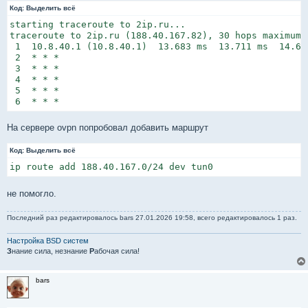
Код:
Выделить всё
starting traceroute to 2ip.ru...

traceroute to 2ip.ru (188.40.167.82), 30 hops maximum, 
 1  10.8.40.1 (10.8.40.1)  13.683 ms  13.711 ms  14.655
 2  * * *

 3  * * *

 4  * * *

 5  * * *

 6  * * *
На сервере ovpn попробовал добавить маршрут
Код:
Выделить всё
ip route add 188.40.167.0/24 dev tun0
не помогло.
Последний раз редактировалось
bars
27.01.2026 19:58, всего редактировалось 1 раз.
Настройка BSD систем
З
нание сила, незнание
Р
абочая сила!
bars