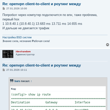
Re: openvpn client-to-client и роутинг между
С
27.01.2026 10:00
о
о
Попробол через компутер подключится по впн, таже проблема,
б
первый hox
щ
е
1 10.8.40.1 (10.8.40.1) 13.683 ms 13.711 ms 14.655 ms
н
И дальше не двигается трафик
и
е
Настройка BSD систем
З
нание сила, незнание
Р
абочая сила!
/dev/random
Администратор
Re: openvpn client-to-client и роутинг между
С
27.01.2026 10:11
о
о
б
bars
писал:
↑
щ
е
н
Код:
и
е
(config)> show ip route 
=========================================================
Destination         Gateway          Interface           
=========================================================