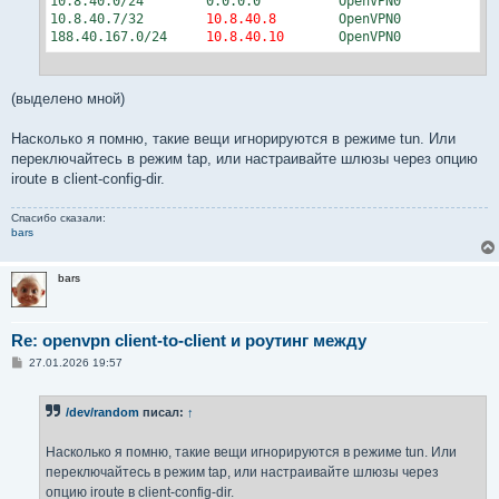
10.8.40.0/24        0.0.0.0          OpenVPN0            
10.8.40.7/32        
10.8.40.8
        OpenVPN0            
188.40.167.0/24     
10.8.40.10
       OpenVPN0            
(выделено мной)
Насколько я помню, такие вещи игнорируются в режиме tun. Или
переключайтесь в режим tap, или настраивайте шлюзы через опцию
iroute в client-config-dir.
Спасибо сказали:
bars
bars
Re: openvpn client-to-client и роутинг между
С
27.01.2026 19:57
о
о
б
/dev/random
писал:
↑
щ
е
н
Насколько я помню, такие вещи игнорируются в режиме tun. Или
и
е
переключайтесь в режим tap, или настраивайте шлюзы через
опцию iroute в client-config-dir.