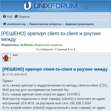
FAQ
Правила
unixforum.org
Практические вопросы
Администрирование
[РЕШЕНО] openvpn client-to-client и роутинг
между
Модераторы:
SLEDopit
,
Модераторы разделов
4 сообщения • Страница
1
из
1
bars
[РЕШЕНО] openvpn client-to-client и роутинг между
С
27.01.2026 08:42
о
о
Привет.
б
есть связка openvpn`a поддключенная по методу client-to-client (C2C).
щ
е
Мой роутер для экспериментов keenetik lite.
н
Есть сервер openvpn (serv-ovpn) ип адрес 10.8.40.1.
и
е
Мой роутер подключен к ovpn серверу (client1) и получает ип адрес
внутренний 10.8.40.8, за роутером моя сеть 192.168.1.0/24
Есть второй клиент (client2) подключенный к ovpn серверу ип адрес