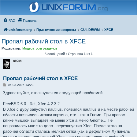
FAQ
Правила
unixforum.org
Практические вопросы
GUI, DE/WM
XFCE
Пропал рабочий стол в XFCE
Модератор:
Модераторы разделов
5 сообщений • Страница
1
из
1
nit0shi
Пропал рабочий стол в XFCE
С
06.03.2006 14:23
о
о
Здравствуйте, столкнулся со следующей проблемой:
б
щ
е
FreeBSD 6.0 - Rel, Xfce 4.2.3.2.
н
В Xfce с дуру запустил nautilus, появился nautilus и на месте рабочей
и
е
области появились иконки корзина, етс - как в Гноме. При правом
клике мышкой выпадает не меню xfce а меню Gnome... Не
понравилось мне это дело - перезапустил Xfce. После этого на
рабочей области оталась мелкая сетка (как в дефолтном X) панель
задач и панель приложений Xfce... при правом клике на рабочей