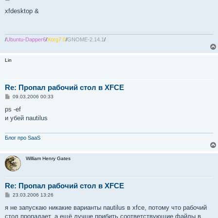
о
о
xfdesktop &
б
щ
е
н
и
/
Ubuntu-Dapper6
/
Xorg7.0
/
GNOME-2.14.1
/
е
Lin
Re: Пропал рабочий стол в XFCE
С
09.03.2006 00:33
о
о
ps -ef
б
и убей nautilus
щ
е
н
и
Блог про SaaS
е
William Henry Gates
Re: Пропал рабочий стол в XFCE
С
23.03.2006 13:26
о
о
я не запускаю никакие варианты nautilus в xfce, потому что рабочий
б
стол пропадает. а ещё лучше прибить соответствующие файлы в
щ