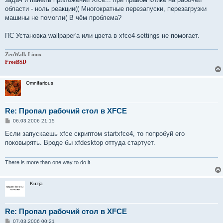
области - ноль реакции(( Многократные перезапуски, перезагрузки
машины не помогли( В чём проблема?
ПС Установка wallpaper'а или цвета в xfce4-settings не помогает.
ZenWalk Linux
FreeBSD
Omnifarious
Re: Пропал рабочий стол в XFCE
С
06.03.2006 21:15
о
о
Если запускаешь xfce скриптом startxfce4, то попробуй его
б
поковырять. Вроде бы xfdesktop оттуда стартует.
щ
е
н
и
There is more than one way to do it
е
Kuzja
Re: Пропал рабочий стол в XFCE
С
07.03.2006 00:21