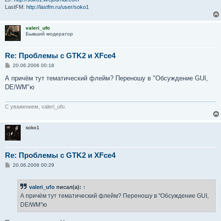
LastFM:
http://lastfm.ru/user/soko1
valeri_ufo
Бывший модератор
Re: Проблемы с GTK2 и XFce4
С
20.06.2006 00:18
о
о
А причём тут тематический флейм? Переношу в "Обсуждение GUI,
б
DE/WM"ю
щ
е
н
и
С уважением, valeri_ufo.
е
soko1
Re: Проблемы с GTK2 и XFce4
С
20.06.2006 00:29
о
о
б
valeri_ufo
писал(а):
↑
щ
е
А причём тут тематический флейм? Переношу в "Обсуждение GUI,
н
DE/WM"ю
и
е