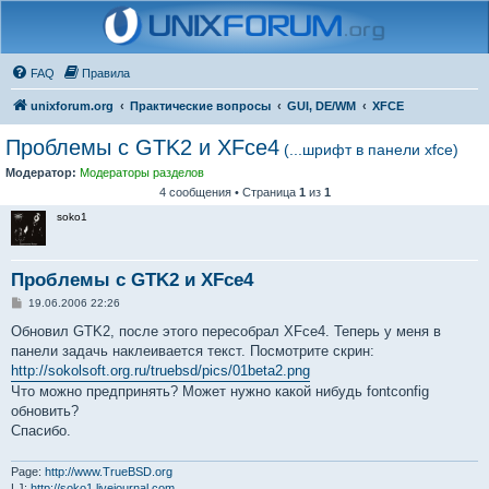
FAQ
Правила
unixforum.org
Практические вопросы
GUI, DE/WM
XFCE
Проблемы с GTK2 и XFce4
(...шрифт в панели xfce)
Модератор:
Модераторы разделов
4 сообщения • Страница
1
из
1
soko1
Проблемы с GTK2 и XFce4
С
19.06.2006 22:26
о
о
Обновил GTK2, после этого пересобрал XFce4. Теперь у меня в
б
панели задачь наклеивается текст. Посмотрите скрин:
щ
е
http://sokolsoft.org.ru/truebsd/pics/01beta2.png
н
Что можно предпринять? Может нужно какой нибудь fontconfig
и
е
обновить?
Спасибо.
Page:
http://www.TrueBSD.org
LJ:
http://soko1.livejournal.com