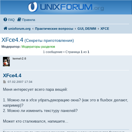
FAQ
Правила
unixforum.org
Практические вопросы
GUI, DE/WM
XFCE
XFce4.4
(Секреты приготовления)
Модератор:
Модераторы разделов
1 сообщение • Страница
1
из
1
kernel-2.6
XFce4.4
С
07.02.2007 17:34
о
о
Меня интересует всего пара вещей:
б
щ
е
1. Можно ли в xfce убратьдекорацию окна? (как это в fluxbox делают,
н
например)?
и
е
2. Можно ли изменить текстуру панелей?
Может кто сталкивался, напишите...