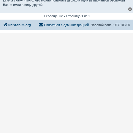
Если я скажу что-то, что можно понимать двояко и один из вариантов беспокоит
Вас, я имел в виду другой.
1 сообщение • Страница
1
из
1
unixforum.org
Связаться с администрацией
Часовой пояс:
UTC+03:00