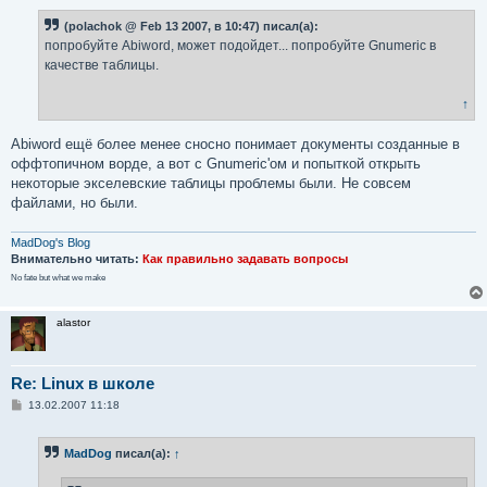
о
б
(polachok @ Feb 13 2007, в 10:47) писал(а):
щ
е
попробуйте Abiword, может подойдет... попробуйте Gnumeric в
н
качестве таблицы.
и
е
↑
Abiword ещё более менее сносно понимает документы созданные в
оффтопичном ворде, а вот с Gnumeric'ом и попыткой открыть
некоторые экселевские таблицы проблемы были. Не совсем
файлами, но были.
MadDog's Blog
Внимательно читать:
Как правильно задавать вопросы
No fate but what we make
alastor
Re: Linux в школе
С
13.02.2007 11:18
о
о
б
MadDog
писал(а):
↑
щ
е
н