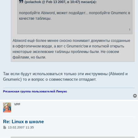
(polachok @ Feb 13 2007, в 10:47) писал(а):
и
е
попробуйте Abiword, может подойдет... попробуйте Gnumeric в
качестве таблицы.
↑
Abiword ещё более менее сносно понимает документы созданные
в оффтопичном ворде, а вот с Gnumeric'ом и попыткой открыть
некоторые экселевские таблицы проблемы были. Не совсем
файлами, но были.
Так если будут использоваться только эти инструмены (Abiword и
Gnumeric) то и вопрос о совместимости отпадает.
Рязанская группа пользователей Линукс
VPF
Re: Linux в школе
С
13.02.2007 11:35
о
о