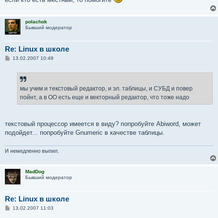
polachok
Бывший модератор
Re: Linux в школе
С
13.02.2007 10:49
о
о
б
щ
е
мы учим и текстовый редактор, и эл. таблицы, и СУБД и повер
н
пойнт, а в ОО есть еще и векторный редактор, что тоже надо
и
е
текстовый процессор имеется в виду? попробуйте Abiword, может
подойдет... попробуйте Gnumeric в качестве таблицы.
И немедленно выпил.
MadDog
Бывший модератор
Re: Linux в школе
С
13.02.2007 11:03
о