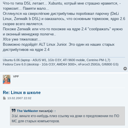
Что-то типа DSL летает... Xubuntu, котрый мне страшно нрамится, -
тормозит... Памяти мало...
Оглянулся на сверхлёгкие дистрибутивы поробовал парочку (DeLi
Linux, Zenwalk b DSL) и оаказалось, что основным тормозом, ядро 2.6
скорее всего является.
Похоже Zenwalk или что-то похожее на ядре 2.4 "соображать" нужно
и оконный менеджер полегче..
Xfce уже тяжеловат...
Возможно подойдёт ALT Linux Junior. Это один из наших старых
дистрибутивов на ядре 2.4
Ubuntu 6.06 (laptop - ASUS W1, 1Gb ОЗУ, ATI 9600 mobile, Centrino PM-1,7)
Fedora Core 6.0 (desktop - 1Gb ОЗУ, AMD64 3000+, nForce3 250Gb, Gf6800 GS)
VPF
Re: Linux в школе
С
13.02.2007 22:02
о
о
б
The VarMaster
писал(а):
↑
щ
е
З.Ы. киньте кто-нибудь плиз ссылку на доки о предложении по ПО
н
МС для старых компьютеров.
и
е