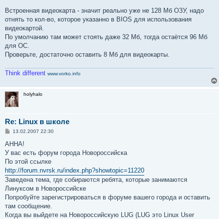
Встроенная видеокарта - значит реально уже не 128 Мб ОЗУ, надо
отнять то кол-во, которое указанно в BIOS для использования
видеокартой.
По умолчанию там может стоять даже 32 Мб, тогда остаётся 96 Мб
для ОС.
Проверьте, достаточно оставить 8 Мб для видеокарты.
Think different
www.vorko.info
holyhalo
Re: Linux в школе
С
13.02.2007 22:30
о
о
АННА!
б
У вас есть форум города Новороссийска
щ
е
По этой ссылке
н
http://forum.nvrsk.ru/index.php?showtopic=11220
и
е
Заведена тема, где собираются ребята, которые занимаются
Линуксом в Новороссийске
Попробуйте зарегистрироваться в форуме вашего города и оставить
там сообщение.
Когда вы выйдете на Новороссийскую LUG (LUG это Linux User