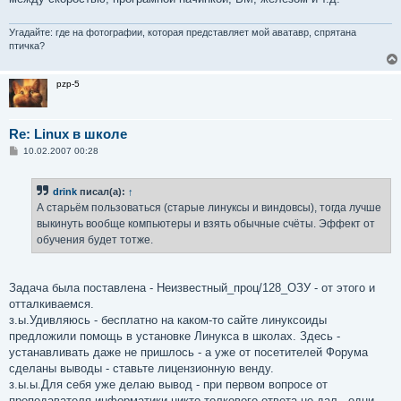
Угадайте: где на фотографии, которая представляет мой аватавр, спрятана
птичка?
pzp-5
Re: Linux в школе
С
10.02.2007 00:28
о
о
б
drink
писал(а):
↑
щ
е
А старьём пользоваться (старые линуксы и виндовсы), тогда лучше
н
выкинуть вообще компьютеры и взять обычные счёты. Эффект от
и
е
обучения будет тотже.
Задача была поставлена - Неизвестный_проц/128_ОЗУ - от этого и
отталкиваемся.
з.ы.Удивляюсь - бесплатно на каком-то сайте линуксоиды
предложили помощь в установке Линукса в школах. Здесь -
устанавливать даже не пришлось - а уже от посетителей Форума
сделаны выводы - ставьте лицензионную венду.
з.ы.ы.Для себя уже делаю вывод - при первом вопросе от
преподавателя информатики никто толкового ответа не дал - одни