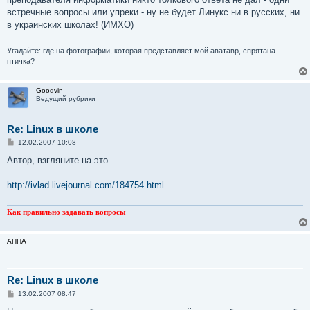
встречные вопросы или упреки - ну не будет Линукс ни в русских, ни
в украинских школах! (ИМХО)
Угадайте: где на фотографии, которая представляет мой аватавр, спрятана
птичка?
Goodvin
Ведущий рубрики
Re: Linux в школе
С
12.02.2007 10:08
о
о
Автор, взгляните на это.
б
щ
е
http://ivlad.livejournal.com/184754.html
н
и
е
Как правильно задавать вопросы
AHHA
Re: Linux в школе
С
13.02.2007 08:47
о
о