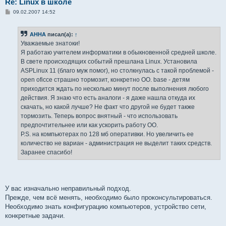
Re: Linux в школе
С
09.02.2007 14:52
о
о
б
AHHA
писал(а):
↑
щ
е
Уважаемые знатоки!
н
Я работаю учителем информатики в обыкновенной средней школе.
и
е
В свете происходящих событий прешлана Linux. Установила
ASPLinux 11 (благо муж помог), но столкнулась с такой проблемой -
open oficce страшно тормозит, конкретно OO. base - детям
приходится ждать по несколько минут после выполнения любого
действия. Я знаю что есть аналоги - я даже нашла откуда их
скачать, но какой лучше? Не факт что другой не будет также
тормозить. Теперь вопрос внятный - что использовать
предпочтительнее или как ускорить работу OO.
P.S. на компьютерах по 128 мб оперативки. Но увеличить ее
количество не вариан - администрация не выделит таких средств.
Заранее спасибо!
У вас изначально неправильный подход.
Прежде, чем всё менять, необходимо было проконсультироваться.
Необходимо знать конфигурацию компьютеров, устройство сети,
конкретные задачи.