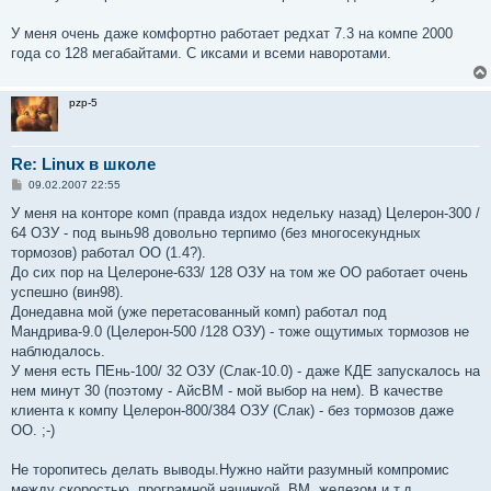
н
и
е
У меня очень даже комфортно работает редхат 7.3 на компе 2000
года со 128 мегабайтами. С иксами и всеми наворотами.
pzp-5
Re: Linux в школе
С
09.02.2007 22:55
о
о
У меня на конторе комп (правда издох недельку назад) Целерон-300 /
б
64 ОЗУ - под вынь98 довольно терпимо (без многосекундных
щ
е
тормозов) работал ОО (1.4?).
н
До сих пор на Целероне-633/ 128 ОЗУ на том же ОО работает очень
и
е
успешно (вин98).
Донедавна мой (уже перетасованный комп) работал под
Мандрива-9.0 (Целерон-500 /128 ОЗУ) - тоже ощутимых тормозов не
наблюдалось.
У меня есть ПЕнь-100/ 32 ОЗУ (Слак-10.0) - даже КДЕ запускалось на
нем минут 30 (поэтому - АйсВМ - мой выбор на нем). В качестве
клиента к компу Целерон-800/384 ОЗУ (Слак) - без тормозов даже
ОО. ;-)
Не торопитесь делать выводы.Нужно найти разумный компромис
между скоростью, програмной начинкой, ВМ, железом и т.д.