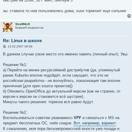
быстрее на 128M, 30 Г винт, пентиум 3
зы: ставила то,чем пользовались дома, suse тормозит еще сильнее
StraNNicK
Бывший модератор
Re: Linux в школе
С
13.02.2007 09:58
о
о
В данном случае узкое место это именно память (личный опыт). Увы.
б
щ
е
Решение №1:
н
а) Перейти на менее ресурсоёмкий дистрибутив (да, упомянутый
и
е
ранее Xubuntu вполне подойдёт, если смущает, что это не
российская разработка - не волнуйтесь, локализация там вполне
приличная [для open source проектов])
б) Обновить OpenOffice до актуальной версии (как ни странно, от
версии к версии он становится всё шустрее).
Минусы такого решения: тормоза всё равно будут.
Решение №2:
Воспользоваться советом уважаемого
VPF
и связаться с MS на
предмет бесплатных ОС, либо скидок.
Вот, например, вариант
.
К сожалению, моя пора бескомпромиссной юности уже позади и