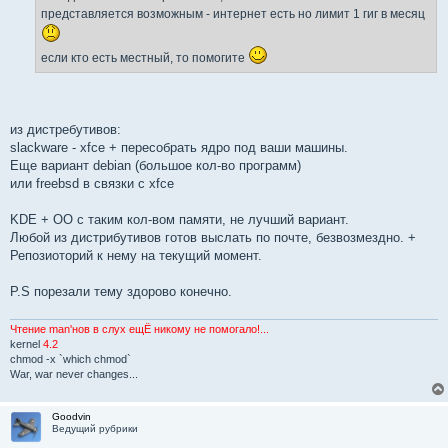
представляется возможным - интернет есть но лимит 1 гиг в месяц
если кто есть местный, то помогите
из дистребутивов:
slackware - xfce + пересобрать ядро под ваши машины.
Еще вариант debian (большое кол-во программ)
или freebsd в связки с xfce
KDE + OO с таким кол-вом памяти, не лучший вариант.
Любой из дистрибутивов готов выслать по почте, безвозмездно. +
Репозиоторий к нему на текущий момент.
P.S порезали тему здорово конечно.
Чтение man'нов в слух ещЁ никому не помогало!...
kernel
4.2
chmod -x `which chmod`
War, war never changes...
Goodvin
Ведущий рубрики