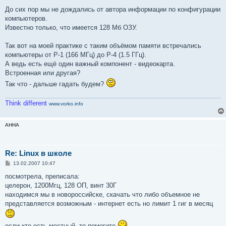
о
о
До сих пор мы не дождались от автора информации по конфигурации
б
компьютеров.
щ
е
Известно только, что имеется 128 Мб ОЗУ.
н
и
е
Так вот на моей практике с таким объёмом памяти встречались
компьютеры от P-1 (166 МГц) до P-4 (1.5 ГГц).
А ведь есть ещё один важный компонент - видеокарта.
Встроенная или другая?
Так что - дальше гадать будем?
Think different
www.vorko.info
AHHA
Re: Linux в школе
С
13.02.2007 10:47
о
о
посмотрела, преписала:
б
целерон, 1200Мгц, 128 ОП, винт 30Г
щ
е
находимся мы в новороссийске, скачать что либо объемное не
н
представляется возможным - интернет есть но лимит 1 гиг в месяц
и
е
если кто есть местный, то помогите