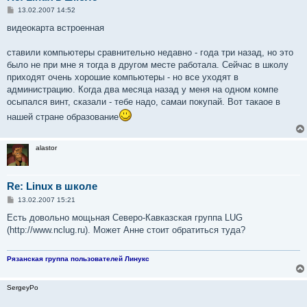
С
13.02.2007 14:52
о
о
видеокарта встроенная
б
щ
е
ставили компьютеры сравнительно недавно - года три назад, но это
н
было не при мне я тогда в другом месте работала. Сейчас в школу
и
е
приходят очень хорошие компьютеры - но все уходят в
администрацию. Когда два месяца назад у меня на одном компе
осыпался винт, сказали - тебе надо, самаи покупай. Вот такаое в
нашей стране образование
alastor
Re: Linux в школе
С
13.02.2007 15:21
о
о
Есть довольно мощьная Северо-Кавказская группа LUG
б
(http://www.nclug.ru). Может Анне стоит обратиться туда?
щ
е
н
и
Рязанская группа пользователей Линукс
е
SergeyPo