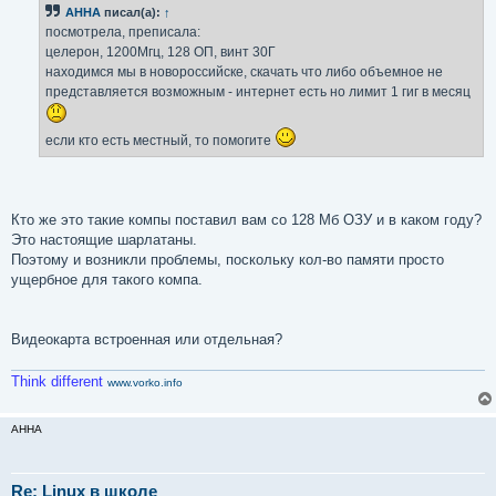
б
AHHA
писал(а):
↑
щ
е
посмотрела, преписала:
н
целерон, 1200Мгц, 128 ОП, винт 30Г
и
е
находимся мы в новороссийске, скачать что либо объемное не
представляется возможным - интернет есть но лимит 1 гиг в месяц
если кто есть местный, то помогите
Кто же это такие компы поставил вам со 128 Мб ОЗУ и в каком году?
Это настоящие шарлатаны.
Поэтому и возникли проблемы, поскольку кол-во памяти просто
ущербное для такого компа.
Видеокарта встроенная или отдельная?
Think different
www.vorko.info
AHHA
Re: Linux в школе