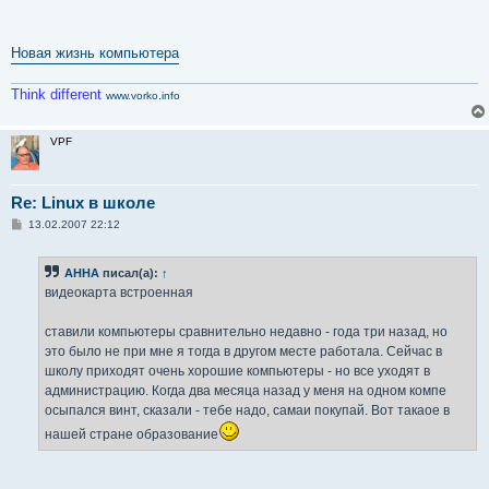
Новая жизнь компьютера
Think different
www.vorko.info
VPF
Re: Linux в школе
С
13.02.2007 22:12
о
о
б
AHHA
писал(а):
↑
щ
е
видеокарта встроенная
н
и
е
ставили компьютеры сравнительно недавно - года три назад, но
это было не при мне я тогда в другом месте работала. Сейчас в
школу приходят очень хорошие компьютеры - но все уходят в
администрацию. Когда два месяца назад у меня на одном компе
осыпался винт, сказали - тебе надо, самаи покупай. Вот такаое в
нашей стране образование