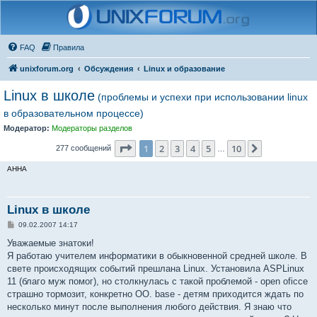
FAQ
Правила
unixforum.org
Обсуждения
Linux и образование
Linux в школе
(проблемы и успехи при использовании linux
в образовательном процессе)
Модератор:
Модераторы разделов
Страница
1
из
10
1
2
3
4
5
10
След.
277 сообщений
…
AHHA
Linux в школе
С
09.02.2007 14:17
о
о
Уважаемые знатоки!
б
Я работаю учителем информатики в обыкновенной средней школе. В
щ
е
свете происходящих событий прешлана Linux. Установила ASPLinux
н
11 (благо муж помог), но столкнулась с такой проблемой - open oficce
и
е
страшно тормозит, конкретно OO. base - детям приходится ждать по
несколько минут после выполнения любого действия. Я знаю что