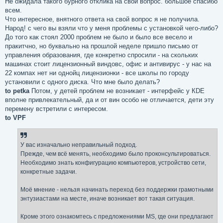
Не ожидала такого бурного отклика на свой вопрос. большое спасибо
б
всем.
щ
е
Что интересное, внятного ответа на свой вопрос я не получила.
н
Народ! с чего вы взяли что у меня проблемы с установкой чего-либо?
и
е
До того как стоял 2000 проблем не было и было все весело и
пракитчно, но буквально на прошлой неделе пришло письмо от
управления образования, где конкретно спросили - на скольких
машинах стоит лицензионный виндовс, офис и антивирус - у нас на
22 компах нет ни однойц лицензионки - все школы по городу
установили с одного диска. Что мне было делать?
to petka
Потом, у детей проблем не возникает - интерфейс у КDE
вполне привлекательный, да и от вин особо не отличается, дети эту
перемену встретили с интересом.
to VPF
У вас изначально неправильный подход.
Прежде, чем всё менять, необходимо было проконсультироваться.
Необходимо знать конфигурацию компьютеров, устройство сети,
конкретные задачи.
Моё мнение - нельзя начинать переход без поддержки грамотными
энтузиастами на месте, иначе возникает вот такая ситуация.
Кроме этого ознакомтесь с предложениями MS, где они предлагают