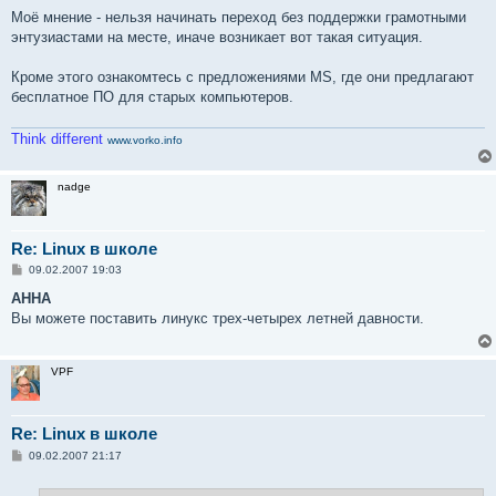
Моё мнение - нельзя начинать переход без поддержки грамотными
энтузиастами на месте, иначе возникает вот такая ситуация.
Кроме этого ознакомтесь с предложениями MS, где они предлагают
бесплатное ПО для старых компьютеров.
Think different
www.vorko.info
nadge
Re: Linux в школе
С
09.02.2007 19:03
о
о
AHHA
б
Вы можете поставить линукс трех-четырех летней давности.
щ
е
н
и
VPF
е
Re: Linux в школе
С
09.02.2007 21:17
о
о
б