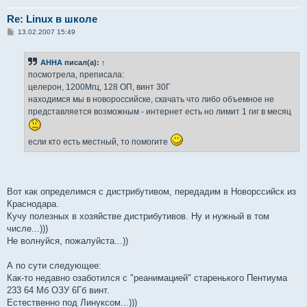
Re: Linux в школе
С
13.02.2007 15:49
о
о
б
AHHA
писал(а):
↑
щ
е
посмотрела, преписала:
н
целерон, 1200Мгц, 128 ОП, винт 30Г
и
е
находимся мы в новороссийске, скачать что либо объемное не
представляется возможным - интернет есть но лимит 1 гиг в месяц
если кто есть местный, то помогите
Вот как определимся с дистрибутивом, передадим в Новорссийск из
Краснодара.
Кучу полезных в хозяйстве дистрибутивов. Ну и нужный в том
числе...)))
Не волнуйся, пожалуйста...))
А по сути следующее:
Как-то недавно озаботился с "реанимацией" старенького Пентиума
233 64 Мб ОЗУ 6Гб винт.
Естественно под Линуксом...)))