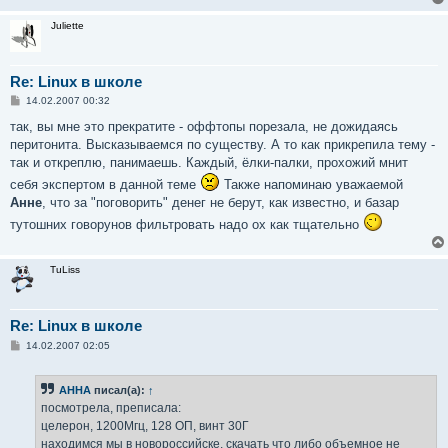
Juliette
Re: Linux в школе
С
14.02.2007 00:32
о
о
так, вы мне это прекратите - оффтопы порезала, не дожидаясь
б
перитонита. Высказываемся по существу. А то как прикрепила тему -
щ
е
так и откреплю, панимаешь. Каждый, ёлки-палки, прохожий мнит
н
себя экспертом в данной теме
Также напоминаю уважаемой
и
е
Анне
, что за "поговорить" денег не берут, как известно, и базар
тутошних говорунов фильтровать надо ох как тщательно
TuLiss
Re: Linux в школе
С
14.02.2007 02:05
о
о
б
AHHA
писал(а):
↑
щ
е
посмотрела, преписала:
н
целерон, 1200Мгц, 128 ОП, винт 30Г
и
е
находимся мы в новороссийске, скачать что либо объемное не