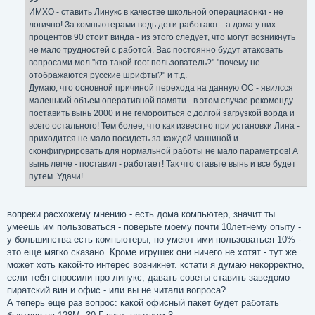
ИМХО - ставить Линукс в качестве школьной операциаонки - не
логично! За компьютерами ведь дети работают - а дома у них
процентов 90 стоит винда - из этого следует, что могут возникнуть
не мало трудностей с работой. Вас постоянно будут атаковать
вопросами мол "кто такой root пользователь?" "почему не
отображаются русские шрифты?" и т.д.
Думаю, что основной причиной перехода на данную ОС - явилсся
маленький объем оперативной памяти - в этом случае рекоменду
поставить вынь 2000 и не гемороиться с долгой загрузкой ворда и
всего остального! Тем более, что как известно при установки Лина -
приходится не мало посидеть за каждой машиной и
сконфигурировать для нормальной работы не мало параметров! А
вынь легче - поставил - работает! Так что ставьте вынь и все будет
путем. Удачи!
вопреки расхожему мнению - есть дома компьютер, значит ты
умеешь им пользоваться - поверьте моему почти 10летнему опыту -
у большинства есть компьютеры, но умеют ими пользоваться 10% -
это еще мягко сказано. Кроме игрушек они ничего не хотят - тут же
может хоть какой-то интерес возникнет. кстати я думаю некорректно,
если тебя спросили про линукс, давать советы ставить заведомо
пиратский вин и офис - или вы не читали вопроса?
А теперь еще раз вопрос: какой офисный пакет будет работать