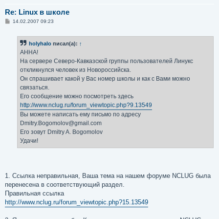
Re: Linux в школе
С
14.02.2007 09:23
о
о
б
holyhalo
писал(а):
↑
щ
е
АННА!
н
На сервере Северо-Кавказской группы пользователей Линукс
и
е
откликнулся человек из Новороссийска.
Он спрашивает какой у Вас номер школы и как с Вами можно
связаться.
Его сообщение можно посмотреть здесь
http://www.nclug.ru/forum_viewtopic.php?9.13549
Вы можете написать ему письмо по адресу
Dmitry.Bogomolov@gmail.com
Его зовут Dmitry A. Bogomolov
Удачи!
1. Ссылка неправильная, Ваша тема на нашем форуме NCLUG была
перенесена в соответствующий раздел.
Правильная ссылка
http://www.nclug.ru/forum_viewtopic.php?15.13549