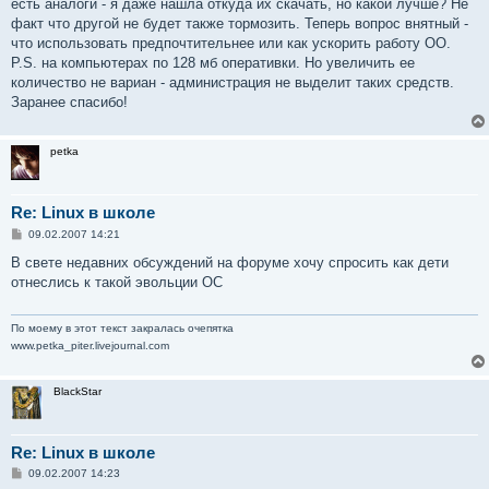
есть аналоги - я даже нашла откуда их скачать, но какой лучше? Не
факт что другой не будет также тормозить. Теперь вопрос внятный -
что использовать предпочтительнее или как ускорить работу OO.
P.S. на компьютерах по 128 мб оперативки. Но увеличить ее
количество не вариан - администрация не выделит таких средств.
Заранее спасибо!
petka
Re: Linux в школе
С
09.02.2007 14:21
о
о
В свете недавних обсуждений на форуме хочу спросить как дети
б
отнеслись к такой эвольции ОС
щ
е
н
и
По моему в этот текст закралась очепятка
е
www.petka_piter.livejournal.com
BlackStar
Re: Linux в школе
С
09.02.2007 14:23
о