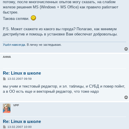
потому, после многочисленных опытов могу сказать, на слабом
железе решения MS (Windows + MS Office) как правило работают
быстрее.
Такова селяви.
P.S. Может скажете из какого вы города? Полагаю, как минимум
дистрибутив и помощь в установке Вам обеспечат добровольцы.
Ушёл навсегда
. В личку не заглядываю.
AHHA
Re: Linux в школе
С
13.02.2007 09:59
о
о
мы учим и текстовый редактор, и эл. таблицы, и СУБД и повер пойнт,
б
а в ОО есть еще и векторный редактор, что тоже надо
щ
е
н
и
VPF
е
Re: Linux в школе
С
13.02.2007 10:00