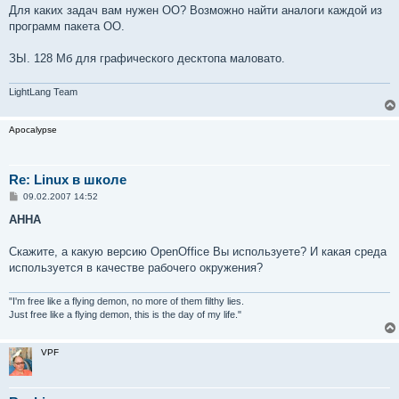
о
Для каких задач вам нужен ОО? Возможно найти аналоги каждой из
б
программ пакета ОО.
щ
е
н
ЗЫ. 128 Мб для графического десктопа маловато.
и
е
LightLang Team
Apocalypse
Re: Linux в школе
С
09.02.2007 14:52
о
о
AHHA
б
щ
е
Скажите, а какую версию OpenOffice Вы используете? И какая среда
н
используется в качестве рабочего окружения?
и
е
"I'm free like a flying demon, no more of them filthy lies.
Just free like a flying demon, this is the day of my life."
VPF