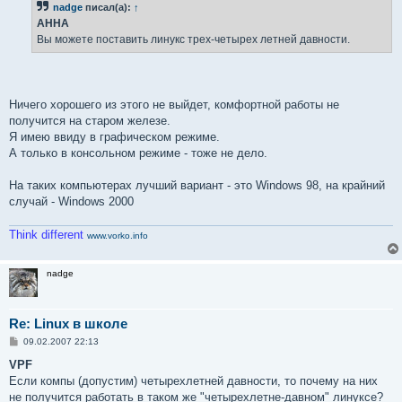
nadge
писал(а):
↑
щ
е
AHHA
н
Вы можете поставить линукс трех-четырех летней давности.
и
е
Ничего хорошего из этого не выйдет, комфортной работы не
получится на старом железе.
Я имею ввиду в графическом режиме.
А только в консольном режиме - тоже не дело.
На таких компьютерах лучший вариант - это Windows 98, на крайний
случай - Windows 2000
Think different
www.vorko.info
nadge
Re: Linux в школе
С
09.02.2007 22:13
о
о
VPF
б
Если компы (допустим) четырехлетней давности, то почему на них
щ
е
не получится работать в таком же "четырехлетне-давном" линуксе?