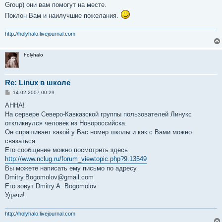
Group) они вам помогут на месте.
Поклон Вам и наилучшие пожелания.
http://holyhalo.livejournal.com
holyhalo
Re: Linux в школе
С
14.02.2007 00:29
о
о
АННА!
б
На сервере Северо-Кавказской группы пользователей Линукс
щ
е
откликнулся человек из Новороссийска.
н
Он спрашивает какой у Вас номер школы и как с Вами можно
и
е
связаться.
Его сообщение можно посмотреть здесь
http://www.nclug.ru/forum_viewtopic.php?9.13549
Вы можете написать ему письмо по адресу
Dmitry.Bogomolov@gmail.com
Его зовут Dmitry A. Bogomolov
Удачи!
http://holyhalo.livejournal.com