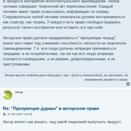
В процессе восприятия интеллектуального произведения, любой
человек совершает творческий акт переосмысления. Каждый
человек имеет право осмысливать информацию по своему.
Следовательно любой человек изначально должен восприниматься
как соавтор, как творец. У каждого есть право свободно выразить
результат своего восприятия или оставить его при себе.
Авторское право должно придерживаться "презумпции творца",
иначе оно ставит под сомнение способность личности на творческое
самовыражение. Т.е. все люди должны апприори признаваться
творцами, а не потребителями, так же как все люди апприори
считаются свободными, а не рабами, добропорядочными, а не
преступниками.
Живая мысль подобна реке бегущей с гор - будучи полноводной, не засохнет, но
непременно впадет в океан.
moog
Re: "Презумпция дурака" в авторском праве
С
07.06.2007 16:54
о
о
Автор волен сам решать, под какой лицензией выпускать продукт.
б
щ