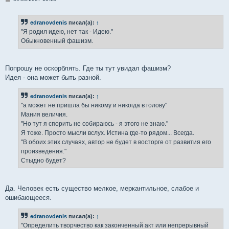
о
о
б
edranovdenis
писал(а):
↑
щ
е
"Я родил идею, нет так - Идею."
н
Обыкновенный фашизм.
и
е
Попрошу не оскорблять. Где ты тут увидал фашизм?
Идея - она может быть разной.
edranovdenis
писал(а):
↑
"а может не пришла бы никому и никогда в голову"
Мания величия.
"Но тут я спорить не собираюсь - я этого не знаю."
Я тоже. Просто мысли вслух. Истина где-то рядом... Всегда.
"В обоих этих случаях, автор не будет в восторге от развития его
произведения."
Стыдно будет?
Да. Человек есть существо мелкое, меркантильное, слабое и
ошибающееся.
edranovdenis
писал(а):
↑
"Определить творчество как законченный акт или непрерывный