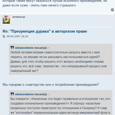
которые также могут оказаться лучше исконного произведения, но
даже если хуже - опять-таки ничего страшного
landrew.xp
Re: "Презумпция дурака" в авторском праве
С
08.06.2007 16:32
о
о
б
edranovdenis
писал(а):
↑
щ
е
Любой человек вправе самостоятельно решать вместе с кем
н
творить, но вправе ли он указывать как пользоваться идеей?
и
е
Думаю, для того чтобы решить этот вопрос необходимо сперва
решить что, всё-таки, творчество - это непрерывный процесс или
завершённый акт?
Мы говорим о соавторстве или о потреблении произведения?
edranovdenis
писал(а):
↑
Вы говорите: «Насколько это будет правильно в отношение тех, кто
создавал изначальное произведение?» Я спрошу: насколько
правильно поступил Армстронг по отношению к Гагарину? К тому
же "испохабил" первоначальную идею воткнув американский флаг в