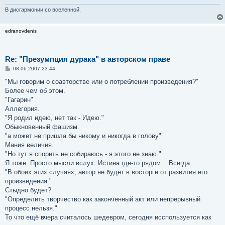
В дисгармонии со вселенной.
edranovdenis
Re: "Презумпция дурака" в авторском праве
С
08.06.2007 23:44
о
о
"Мы говорим о соавторстве или о потреблении произведения?"
б
Более чем об этом.
щ
е
"Гагарин"
н
Аллегория.
и
е
"Я родил идею, нет так - Идею."
Обыкновенный фашизм.
"а может не пришла бы никому и никогда в голову"
Мания величия.
"Но тут я спорить не собираюсь - я этого не знаю."
Я тоже. Просто мысли вслух. Истина где-то рядом... Всегда.
"В обоих этих случаях, автор не будет в восторге от развития его
произведения."
Стыдно будет?
"Определить творчество как законченный акт или непрерывный
процесс нельзя."
То что ещё вчера считалось шедевром, сегодня исспользуется как