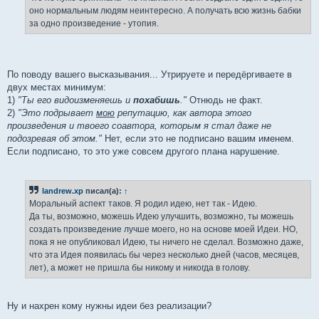
оно нормальным людям неинтересно. А получать всю жизнь бабки
за одно произведение - утопия.
По поводу вашего высказывания... Утрируете и передёргиваете в
двух местах минимум:
1)
"Ты его видоизменяешь и
похабишь
."
Отнюдь не факт.
2)
"Это подрывает
мою
репутацию, как автора этого
произведения и твоего соавтора, которым я стал даже не
подозревая об этом."
Нет, если это не подписано вашим именем.
Если подписано, то это уже совсем другого плана нарушение.
landrew.xp
писал(а):
↑
Моральный аспект таков. Я родил идею, нет так - Идею.
Да ты, возможно, можешь Идею улучшить, возможно, ты можешь
создать произведение лучше моего, но на основе моей Идеи. НО,
пока я не опубликовал Идею, ты ничего не сделал. Возможно даже,
что эта Идея появилась бы через несколько дней (часов, месяцев,
лет), а может не пришла бы никому и никогда в голову.
Ну и нахрен кому нужны идеи без реализации?