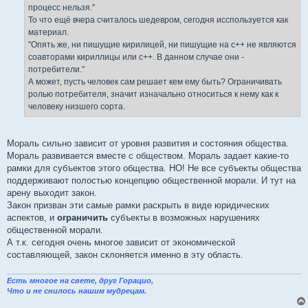
процесс нельзя."
То что ещё вчера считалось шедевром, сегодня исспользуется как
материал.
"Опять же, ни пишущие кирилицей, ни пишущие на c++ не являются
соавторами кириллицы или c++. В данном случае они -
потребители."
А может, пусть человек сам решает кем ему быть? Ограничивать
ролью потребителя, значит изначально относиться к нему как к
человеку низшего сорта.
Мораль сильно зависит от уровня развития и состояния общества.
Мораль развивается вместе с обществом. Мораль задает какие-то
рамки для субъектов этого общества. НО! Не все субъекты общества
поддерживают полостью концепцию общественной морали. И тут на
арену выходит закон.
Закон призван эти самые рамки раскрыть в виде юридических
аспектов, и
ограничить
субъекты в возможных нарушениях
общественной морали.
А т.к. сегодня очень многое зависит от экономической
составляющей, закон склоняется именно в эту область.
Есть многое на свете, друг Горацио,
Что и не снилось нашим мудрецам.