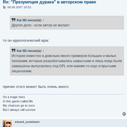
Re: "Презумпция дурака" в авторском праве
С
08.06.2007 18:52
о
о
б
Kai SD
писал(а):
↑
щ
е
Другое дело - если автор не желает
н
и
е
то он идеологический враг.
Kai SD
писал(а):
↑
Истории известно и довольно много примеров больших и малых
программ, которые разрабатывались закрытыми и лишь когда были
завершены выпускались под GPL или какими-то еще открытыми
лицензиями.
причин этого может быть очень много.
I'm a tragic hero
In this game called life
My chances go to zero
But I always will survive
eduard_pustobaev