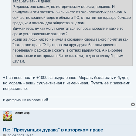
зарабатывания денег.
Родилось оно совсем, по историческим меркам, недавно. И
придуманы эти патенты были чисто из экономических резонов. А
сейчас, по крайней мере в области ПО, от патентов гораздо больше
вреда, чем пользы для общества в целом.
Вдумайтесь, ну как могут сочетаться вопросы морали и какие то
сроки установленные законом?
Жили же люди как то не имея в сознании своём такого понятия как
"авторское право"? Цитировали друг друна без заморочек и
перепевали расхожие сюжеты в сотнях вариантов. А наиболее
гениальные и авторами себя не считали, отдавая славу Горним
Силам.
+1 за весь пост и +1000 за выделенное. Мораль была есть и будет,
но мораль - вещь субъективная и изменчивая. Путать её с законами
неправильно.
В дисгармонии со вселенной.
landrew.xp
Re: "Презумпция дурака" в авторском праве
С
09.06.2007 10:15