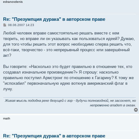
edranovdenis
Re: "Презумпция дурака" в авторском праве
С
08.06.2007 14:23
о
о
Любой человек вправе самостоятельно решать вместе с кем
б
творить, но вправе ли он указывать как пользоваться идеей? Думаю,
щ
е
для того чтобы решить этот вопрос необходимо сперва решить что,
н
всё-таки, творчество - это непрерывный процесс или завершённый
и
е
акт?
Вы говорите: «Насколько это будет правильно в отношение тех, кто
создавал изначальное произведение?» Я спрошу: насколько
правильно поступил Армстронг по отношению к Гагарину? К тому же
"испохабил" первоначальную идею воткнув американский флаг в
луну.
Живая мысль подобна реке бегущей с гор - будучи полноводной, не засохнет, но
непременно впадет в океан.
math
Re: "Презумпция дурака" в авторском праве