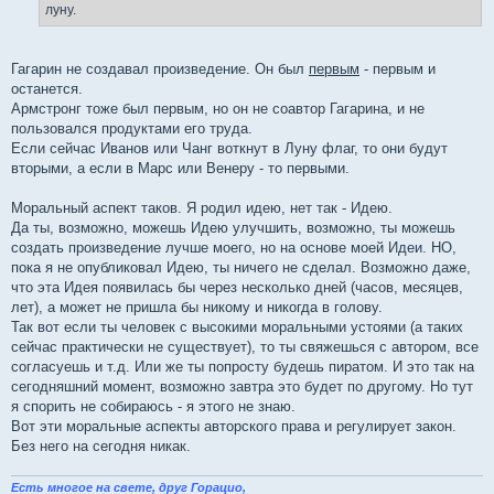
луну.
Гагарин не создавал произведение. Он был
первым
- первым и
останется.
Армстронг тоже был первым, но он не соавтор Гагарина, и не
пользовался продуктами его труда.
Если сейчас Иванов или Чанг воткнут в Луну флаг, то они будут
вторыми, а если в Марс или Венеру - то первыми.
Моральный аспект таков. Я родил идею, нет так - Идею.
Да ты, возможно, можешь Идею улучшить, возможно, ты можешь
создать произведение лучше моего, но на основе моей Идеи. НО,
пока я не опубликовал Идею, ты ничего не сделал. Возможно даже,
что эта Идея появилась бы через несколько дней (часов, месяцев,
лет), а может не пришла бы никому и никогда в голову.
Так вот если ты человек с высокими моральными устоями (а таких
сейчас практически не существует), то ты свяжешься с автором, все
согласуешь и т.д. Или же ты попросту будешь пиратом. И это так на
сегодняшний момент, возможно завтра это будет по другому. Но тут
я спорить не собираюсь - я этого не знаю.
Вот эти моральные аспекты авторского права и регулирует закон.
Без него на сегодня никак.
Есть многое на свете, друг Горацио,