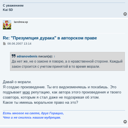
С уважением
Kai SD
landrew.xp
Re: "Презумпция дурака" в авторском праве
С
08.06.2007 13:14
о
о
б
edranovdenis
писал(а):
↑
щ
е
Да нет же, не о законе я говорю, а о нравственной стороне. Каждый
н
закон строится с учетом принятой в то время морали.
и
е
Давай о морали.
Я создаю произведение. Ты его видоизменяешь и похабишь. Это
подрывает
мою
репутацию, как автора этого произведения и твоего
соавтора, которым я стал даже не подозревая об этом.
Какое ты имеешь моральное право на это?
Есть многое на свете, друг Горацио,
Что и не снилось нашим мудрецам.