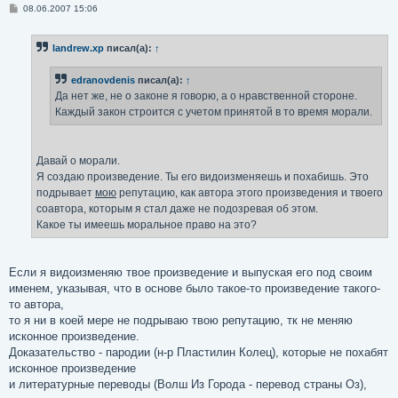
С
08.06.2007 15:06
о
о
б
landrew.xp
писал(а):
↑
щ
е
н
edranovdenis
писал(а):
↑
и
е
Да нет же, не о законе я говорю, а о нравственной стороне.
Каждый закон строится с учетом принятой в то время морали.
Давай о морали.
Я создаю произведение. Ты его видоизменяешь и похабишь. Это
подрывает
мою
репутацию, как автора этого произведения и твоего
соавтора, которым я стал даже не подозревая об этом.
Какое ты имеешь моральное право на это?
Если я видоизменяю твое произведение и выпуская его под своим
именем, указывая, что в основе было такое-то произведение такого-
то автора,
то я ни в коей мере не подрываю твою репутацию, тк не меняю
исконное произведение.
Доказательство - пародии (н-р Пластилин Колец), которые не похабят
исконное произведение
и литературные переводы (Волш Из Города - перевод страны Оз),