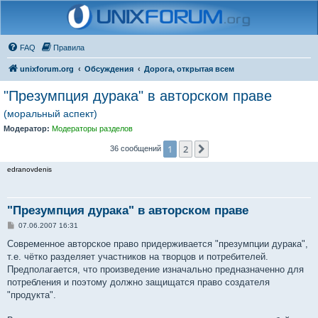
FAQ
Правила
unixforum.org
Обсуждения
Дорога, открытая всем
"Презумпция дурака" в авторском праве
(моральный аспект)
Модератор:
Модераторы разделов
1
2
След.
36 сообщений
edranovdenis
"Презумпция дурака" в авторском праве
С
07.06.2007 16:31
о
о
Современное авторское право придерживается "презумпции дурака",
б
т.е. чётко разделяет участников на творцов и потребителей.
щ
е
Предполагается, что произведение изначально предназначенно для
н
потребления и поэтому должно защищатся право создателя
и
е
"продукта".