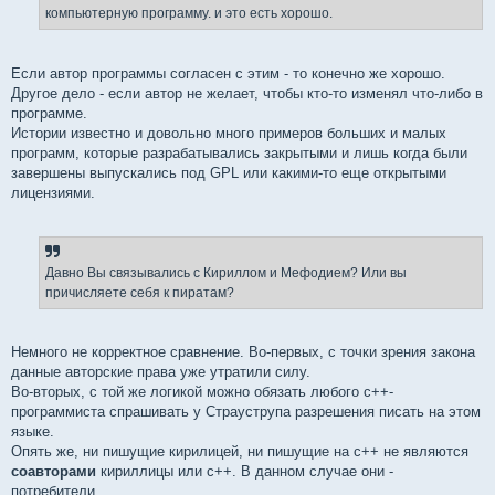
е
компьютерную программу. и это есть хорошо.
н
и
е
Если автор программы согласен с этим - то конечно же хорошо.
Другое дело - если автор не желает, чтобы кто-то изменял что-либо в
программе.
Истории известно и довольно много примеров больших и малых
программ, которые разрабатывались закрытыми и лишь когда были
завершены выпускались под GPL или какими-то еще открытыми
лицензиями.
Давно Вы связывались с Кириллом и Мефодием? Или вы
причисляете себя к пиратам?
Немного не корректное сравнение. Во-первых, с точки зрения закона
данные авторские права уже утратили силу.
Во-вторых, с той же логикой можно обязать любого c++-
программиста спрашивать у Страуструпа разрешения писать на этом
языке.
Опять же, ни пишущие кирилицей, ни пишущие на c++ не являются
соавторами
кириллицы или c++. В данном случае они -
потребители.