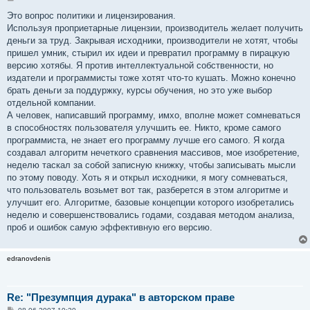
о
о
Это вопрос политики и лицензирования.
б
Используя проприетарные лицензии, производитель желает получить
щ
е
деньги за труд. Закрывая исходники, производители не хотят, чтобы
н
пришел умник, стырил их идеи и превратил программу в пирацкую
и
е
версию хотябы. Я против интеллектуальной собственности, но
издатели и программисты тоже хотят что-то кушать. Можно конечно
брать деньги за поддуржку, курсы обучения, но это уже выбор
отдельной компании.
А человек, написавший программу, имхо, вполне может сомневаться
в способностях пользователя улучшить ее. Никто, кроме самого
программиста, не знает его программу лучше его самого. Я когда
создавал алгоритм нечеткого сравнения массивов, мое изобретение,
неделю таскал за собой записную книжку, чтобы записывать мысли
по этому поводу. Хоть я и открыл исходники, я могу сомневаться,
что пользователь возьмет вот так, разберется в этом алгоритме и
улучшит его. Алгоритме, базовые концепции которого изобретались
неделю и совершенствовались годами, создавая методом анализа,
проб и ошибок самую эффективную его версию.
edranovdenis
Re: "Презумпция дурака" в авторском праве
С