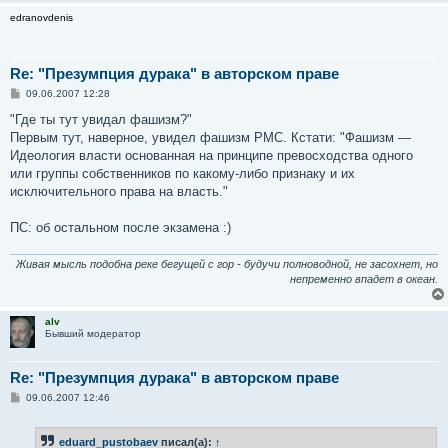
edranovdenis
Re: "Презумпция дурака" в авторском праве
С
09.06.2007 12:28
о
о
"Где ты тут увидал фашизм?"
б
Первым тут, наверное, увидел фашизм РМС. Кстати: "Фашизм —
щ
е
Идеология власти основанная на принципе превосходства одного
н
или группы собственников по какому-либо признаку и их
и
е
исключительного права на власть."
ПС: об остальном после экзамена :)
Живая мысль подобна реке бегущей с гор - будучи полноводной, не засохнет, но
непременно впадет в океан.
alv
Бывший модератор
Re: "Презумпция дурака" в авторском праве
С
09.06.2007 12:46
о
о
б
eduard_pustobaev
писал(а):
↑
щ