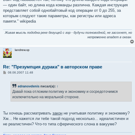
— один байт, но длина кода команды различна. Каждая инструкция
представляет собой однобайтовый код операции от 0 до 255, за
которым следуют такие параметры, как регистры или адреса
памяти." wikipedia
Живая мысль подобна реке бегущей с гор - будучи полноводной, не засохнет, но
непременно впадет в океан.
landrew.xp
Re: "Презумпция дурака" в авторском праве
С
08.06.2007 11:48
о
о
б
edranovdenis
писал(а):
↑
щ
е
Давай пока отложим политику и экономику и сосредоточимся
н
исключительно на моральной стороне.
и
е
Ты хочешь рассматривать
закон
не учитывая политику и экономику?
Хм... Не кажется ли тебе такой подход несколько... идеалистичен и
не реалистичен? Что-то типа сферического слона в вакууме?