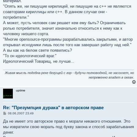
материал.
"Опять же, ни пишущие кирилицей, ни пишущие на c++ не являются
соавторами кириллицы или c++. В данном случае они -
потребители."
А может, пусть человек сам решает кем ему быть? Ограничивать
ролью потребителя, значит изначально относиться к нему как к
человеку низшего сорта.
"Многие opensource-программы разрабатывались закрытыми, и автор
открывал исходники лишь после того как завершал работу над ней."
А вы как на белом свете появились?
"То он идеологический враг."
Идеологический Товарищ, не лучше...
Живая мысль подобна реке бегущей с гор - будучи полноводной, не засохнет, но
непременно впадет в океан.
uptime
Re: "Презумпция дурака" в авторском праве
С
08.06.2007 23:49
о
о
Да не имеет это авторское право к морали никакого отношения. Это
б
мы извратили свою мораль под букву закона и способ зарабатывания
щ
е
денег.
н