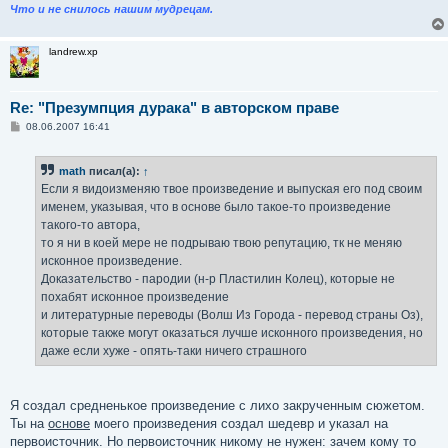
Что и не снилось нашим мудрецам.
landrew.xp
Re: "Презумпция дурака" в авторском праве
С
08.06.2007 16:41
о
о
б
math
писал(а):
↑
щ
е
Если я видоизменяю твое произведение и выпуская его под своим
н
именем, указывая, что в основе было такое-то произведение
и
е
такого-то автора,
то я ни в коей мере не подрываю твою репутацию, тк не меняю
исконное произведение.
Доказательство - пародии (н-р Пластилин Колец), которые не
похабят исконное произведение
и литературные переводы (Волш Из Города - перевод страны Оз),
которые также могут оказаться лучше исконного произведения, но
даже если хуже - опять-таки ничего страшного
Я создал средненькое произведение с лихо закрученным сюжетом.
Ты на
основе
моего произведения создал шедевр и указал на
первоисточник. Но первоисточник никому не нужен: зачем кому то