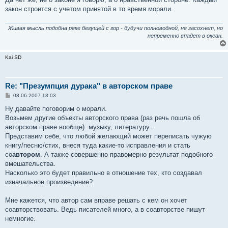
закон строится с учетом принятой в то время морали.
Живая мысль подобна реке бегущей с гор - будучи полноводной, не засохнет, но
непременно впадет в океан.
Kai SD
Re: "Презумпция дурака" в авторском праве
С
08.06.2007 13:03
о
о
Ну давайте поговорим о морали.
б
Возьмем другие объекты авторского права (раз речь пошла об
щ
е
авторском праве вообще): музыку, литературу...
н
Представим себе, что любой желающий может переписать чужую
и
е
книгу/песню/стих, внеся туда какие-то исправления и стать
со
автором
. А также совершенно правомерно результат подобного
вмешательства.
Насколько это будет правильно в отношение тех, кто создавал
изначальное произведение?
Мне кажется, что автор сам вправе решать с кем он хочет
соавторствовать. Ведь писателей много, а в соавторстве пишут
немногие.