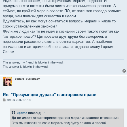
Родилось оно совсем, по историческим меркам, недавно. И
и
е
придуманы эти патенты были чисто из экономических резонов. А
сейчас, по крайней мере в области ПО, от патентов гораздо больше
вреда, чем пользы для общества в целом.
Вдумайтесь, ну как могут сочетаться вопросы морали и какие то
сроки установленные законом?
Жили же люди как то не имея в сознании своём такого понятия как
"авторское право"? Цитировали друг друна без заморочек и
перепевали расхожие сюжеты в сотнях вариантов. А наиболее
гениальные и авторами себя не считали, отдавая славу Горним
Силам.
The answer, my friend, is blowin' in the wind.
The answer is blowin' in the wind.
eduard_pustobaev
Re: "Презумпция дурака" в авторском праве
С
09.06.2007 01:30
о
о
б
uptime
писал(а):
↑
щ
е
Да не имеет это авторское право к морали никакого отношения.
н
Это мы извратили свою мораль под букву закона и способ
и
е