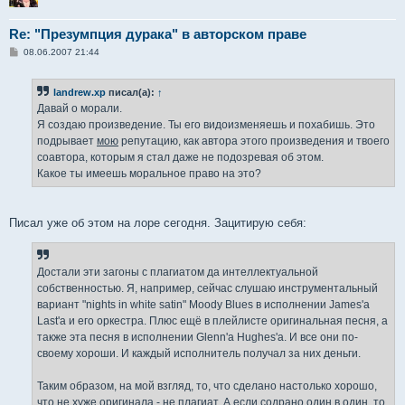
Re: "Презумпция дурака" в авторском праве
С
08.06.2007 21:44
о
о
б
landrew.xp
писал(а):
↑
щ
е
Давай о морали.
н
Я создаю произведение. Ты его видоизменяешь и похабишь. Это
и
е
подрывает
мою
репутацию, как автора этого произведения и твоего
соавтора, которым я стал даже не подозревая об этом.
Какое ты имеешь моральное право на это?
Писал уже об этом на лоре сегодня. Зацитирую себя:
Достали эти загоны с плагиатом да интеллектуальной
собственностью. Я, например, сейчас слушаю инструментальный
вариант "nights in white satin" Moody Blues в исполнении James'а
Last'а и его оркестра. Плюс ещё в плейлисте оригинальная песня, а
также эта песня в исполнении Glenn'а Hughes'а. И все они по-
своему хороши. И каждый исполнитель получал за них деньги.
Таким образом, на мой взгляд, то, что сделано настолько хорошо,
что не хуже оригинала - не плагиат. А если содрано один в один, то