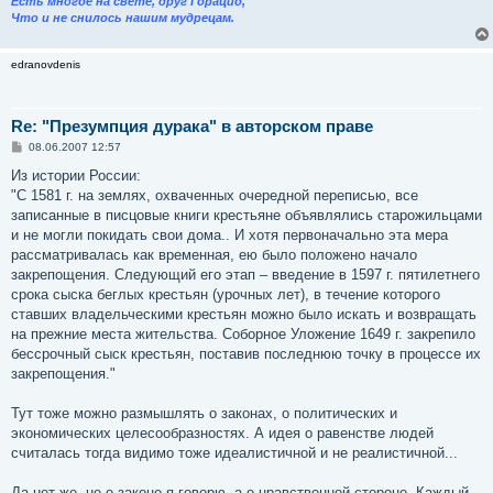
Есть многое на свете, друг Горацио,
Что и не снилось нашим мудрецам.
edranovdenis
Re: "Презумпция дурака" в авторском праве
С
08.06.2007 12:57
о
о
Из истории России:
б
"С 1581 г. на землях, охваченных очередной переписью, все
щ
е
записанные в писцовые книги крестьяне объявлялись старожильцами
н
и не могли покидать свои дома.. И хотя первоначально эта мера
и
е
рассматривалась как временная, ею было положено начало
закрепощения. Следующий его этап – введение в 1597 г. пятилетнего
срока сыска беглых крестьян (урочных лет), в течение которого
ставших владельческими крестьян можно было искать и возвращать
на прежние места жительства. Соборное Уложение 1649 г. закрепило
бессрочный сыск крестьян, поставив последнюю точку в процессе их
закрепощения."
Тут тоже можно размышлять о законах, о политических и
экономических целесообразностях. А идея о равенстве людей
считалась тогда видимо тоже идеалистичной и не реалистичной...
Да нет же, не о законе я говорю, а о нравственной стороне. Каждый