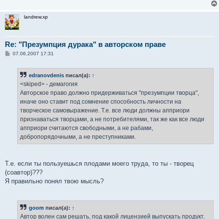
е
н
и
landrew.xp
е
Re: "Презумпция дурака" в авторском праве
С
07.06.2007 17:31
о
о
б
edranovdenis
писал(а):
↑
щ
е
<skiped> - демагогия
н
Авторское право должно придерживаться "презумпции творца",
и
е
иначе оно ставит под сомнение способность личности на
творческое самовыражение. Т.е. все люди должны апприори
признаваться творцами, а не потребителями, так же как все люди
апприори считаются свободными, а не рабами,
добропорядочными, а не преступниками.
Т.е. если ты пользуешься плодами моего труда, то ты - творец
(соавтор)???
Я правильно понял твою мысль?
goom
писал(а):
↑
Автор волен сам решать, под какой лицензией выпускать продукт.