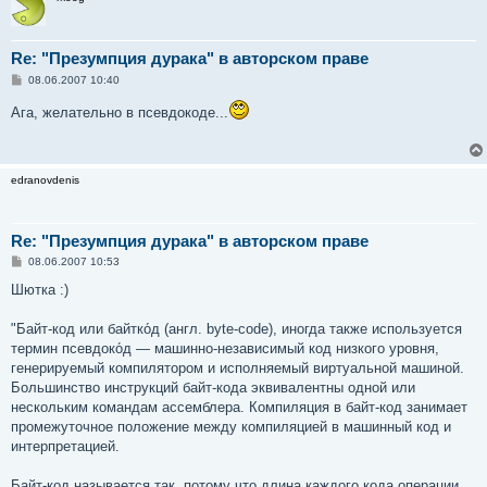
Re: "Презумпция дурака" в авторском праве
С
08.06.2007 10:40
о
о
Ага, желательно в псевдокоде...
б
щ
е
н
и
edranovdenis
е
Re: "Презумпция дурака" в авторском праве
С
08.06.2007 10:53
о
о
Шютка :)
б
щ
е
"Байт-код или байтко́д (англ. byte-code), иногда также используется
н
термин псевдоко́д — машинно-независимый код низкого уровня,
и
е
генерируемый компилятором и исполняемый виртуальной машиной.
Большинство инструкций байт-кода эквивалентны одной или
нескольким командам ассемблера. Компиляция в байт-код занимает
промежуточное положение между компиляцией в машинный код и
интерпретацией.
Байт-код называется так, потому что длина каждого кода операции