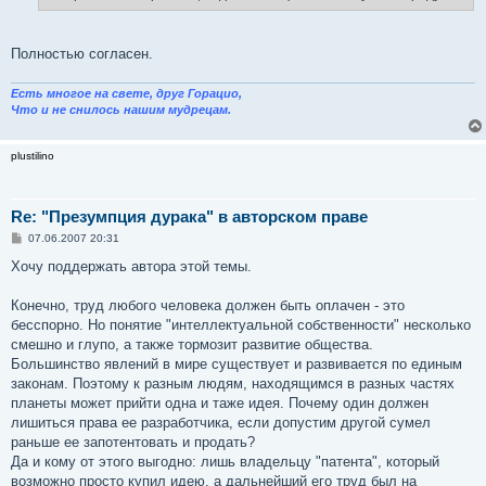
Полностью согласен.
Есть многое на свете, друг Горацио,
Что и не снилось нашим мудрецам.
plustilino
Re: "Презумпция дурака" в авторском праве
С
07.06.2007 20:31
о
о
Хочу поддержать автора этой темы.
б
щ
е
Конечно, труд любого человека должен быть оплачен - это
н
бесспорно. Но понятие "интеллектуальной собственности" несколько
и
е
смешно и глупо, а также тормозит развитие общества.
Большинство явлений в мире существует и развивается по единым
законам. Поэтому к разным людям, находящимся в разных частях
планеты может прийти одна и таже идея. Почему один должен
лишиться права ее разработчика, если допустим другой сумел
раньше ее запотентовать и продать?
Да и кому от этого выгодно: лишь владельцу "патента", который
возможно просто купил идею, а дальнейший его труд был на