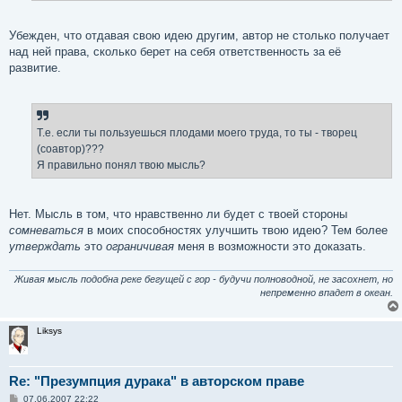
и
е
Убежден, что отдавая свою идею другим, автор не столько получает
над ней права, сколько берет на себя ответственность за её
развитие.
Т.е. если ты пользуешься плодами моего труда, то ты - творец
(соавтор)???
Я правильно понял твою мысль?
Нет. Мысль в том, что нравственно ли будет с твоей стороны
сомневаться
в моих способностях улучшить твою идею? Тем более
утверждать
это
ограничивая
меня в возможности это доказать.
Живая мысль подобна реке бегущей с гор - будучи полноводной, не засохнет, но
непременно впадет в океан.
Liksys
Re: "Презумпция дурака" в авторском праве
С
07.06.2007 22:22