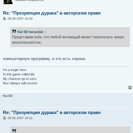
Re: "Презумпция дурака" в авторском праве
С
08.06.2007 16:44
о
о
б
Kai SD
писал(а):
↑
щ
е
Представим себе, что любой желающий может переписать чужую
н
книгу/песню/стих,
и
е
компьютерную программу. и это есть хорошо.
I'm a tragic hero
In this game called life
My chances go to zero
But I always will survive
Kai SD
Re: "Презумпция дурака" в авторском праве
С
08.06.2007 18:31
о
о
б
щ