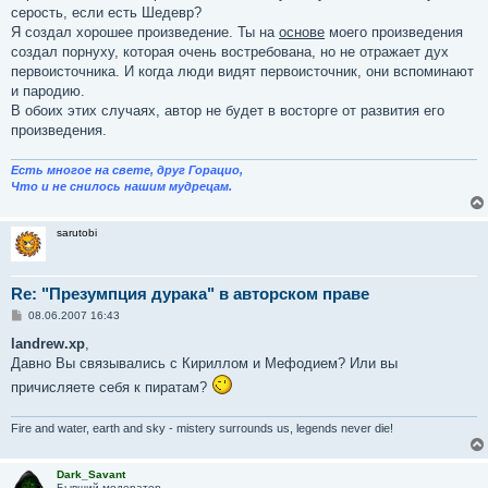
серость, если есть Шедевр?
Я создал хорошее произведение. Ты на
основе
моего произведения
создал порнуху, которая очень востребована, но не отражает дух
первоисточника. И когда люди видят первоисточник, они вспоминают
и пародию.
В обоих этих случаях, автор не будет в восторге от развития его
произведения.
Есть многое на свете, друг Горацио,
Что и не снилось нашим мудрецам.
sarutobi
Re: "Презумпция дурака" в авторском праве
С
08.06.2007 16:43
о
о
landrew.xp
,
б
Давно Вы связывались с Кириллом и Мефодием? Или вы
щ
е
причисляете себя к пиратам?
н
и
е
Fire and water, earth and sky - mistery surrounds us, legends never die!
Dark_Savant
Бывший модератор