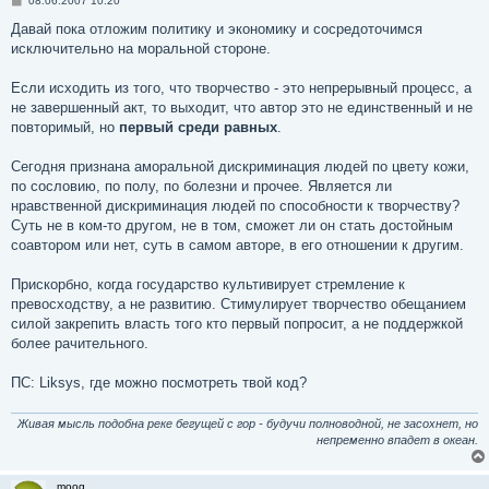
08.06.2007 10:20
о
о
Давай пока отложим политику и экономику и сосредоточимся
б
исключительно на моральной стороне.
щ
е
н
Если исходить из того, что творчество - это непрерывный процесс, а
и
е
не завершенный акт, то выходит, что автор это не единственный и не
повторимый, но
первый среди равных
.
Сегодня признана аморальной дискриминация людей по цвету кожи,
по сословию, по полу, по болезни и прочее. Является ли
нравственной дискриминация людей по способности к творчеству?
Суть не в ком-то другом, не в том, сможет ли он стать достойным
соавтором или нет, суть в самом авторе, в его отношении к другим.
Прискорбно, когда государство культивирует стремление к
превосходству, а не развитию. Стимулирует творчество обещанием
силой закрепить власть того кто первый попросит, а не поддержкой
более рачительного.
ПС: Liksys, где можно посмотреть твой код?
Живая мысль подобна реке бегущей с гор - будучи полноводной, не засохнет, но
непременно впадет в океан.
moog