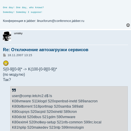
и
е
One day! One day, who knows?
Someday! Someday I suppose!
Конференция в jabber: linuxforum@conference.jabber.ru
unisky
Re: Отключение автозагрузки сервисов
С
18.11.2007 13:15
о
о
б
S[0-9][0-9]* -> K(100-[0-9][0-9])*
щ
е
(по модулю)
н
Так?
и
е
user@comp:/etc/rc2.d$ ls
K08vmware S11klogd S20openbsd-inetd S89anacron
K80bittorrent S18portmap S20samba S89atd
K80cupsys S20acpid S20xinetd S89cron
K80dictd S20dbus S21gdm S90vmware
K80exim4 S20hotkey-setup S21nfs-common S99rc.local
K81hplip S20makedev S23ntp S99rmnologin