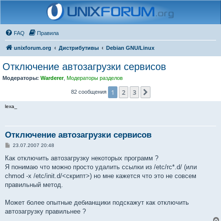
FAQ
Правила
unixforum.org
Дистрибутивы
Debian GNU/Linux
Отключение автозагрузки сервисов
Модераторы:
Warderer
,
Модераторы разделов
1
2
3
След.
82 сообщения
lexa_
Отключение автозагрузки сервисов
С
23.07.2007 20:48
о
о
Как отключить автозагрузку некоторых программ ?
б
Я понимаю что можно просто удалить ссылки из /etc/rc*.d/ (или
щ
е
chmod -x /etc/init.d/<скрипт>) но мне кажется что это не совсем
н
правильный метод.
и
е
Может более опытные дебианщики подскажут как отключить
автозагрузку правильнее ?