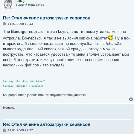
unflag
Бывший модератор
Re: Отключение автозагрузки сервисов
С
14.01.2008 19:43
о
о
The Bandigo
, не знаю, что за ksysv, а вот в гноме утилита меня не
б
устроила. Во-первых, я так и не выяснил как она работет
Ну а во-
щ
е
вторых она банально показывает не все службы. Т.е. ls /etc/rc2.d
н
выдает куда больший список всякой ерунды, которую можно
и
е
поотрубать. Что касается удобства - то меня вполне устраивает мой
способ, а потратить 5 минут всего один раз на переименование
нескольких файлов - это ерунда)
One day! One day, who knows?
Someday! Someday I suppose!
Конференция в jabber: linuxforum@conference.jabber.ru
bluesman
Re: Отключение автозагрузки сервисов
С
14.01.2008 22:37
о