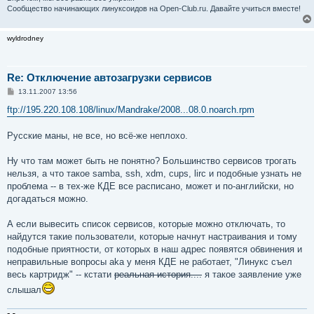
Сообщество начинающих линуксоидов на Open-Club.ru. Давайте учиться вместе!
wyldrodney
Re: Отключение автозагрузки сервисов
С
13.11.2007 13:56
о
о
ftp://195.220.108.108/linux/Mandrake/2008...08.0.noarch.rpm
б
щ
е
Русские маны, не все, но всё-же неплохо.
н
и
е
Ну что там может быть не понятно? Большинство сервисов трогать
нельзя, а что такое samba, ssh, xdm, cups, lirc и подобные узнать не
проблема -- в тех-же КДЕ все расписано, может и по-английски, но
догадаться можно.
А если вывесить список сервисов, которые можно отключать, то
найдутся такие пользователи, которые начнут настраивания и тому
подобные приятности, от которых в наш адрес появятся обвинения и
неправильные вопросы aka у меня КДЕ не работает, "Линукс съел
весь картридж" -- кстати
реальная история....
я такое заявление уже
слышал