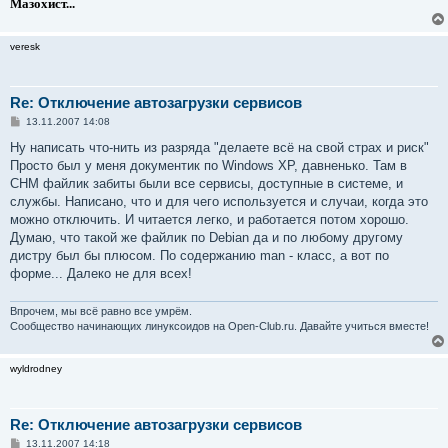
Мазохист...
veresk
Re: Отключение автозагрузки сервисов
С
13.11.2007 14:08
о
о
Ну написать что-нить из разряда "делаете всё на свой страх и риск"
б
Просто был у меня документик по Windows XP, давненько. Там в
щ
е
CHM файлик забиты были все сервисы, доступные в системе, и
н
службы. Написано, что и для чего используется и случаи, когда это
и
е
можно отключить. И читается легко, и работается потом хорошо.
Думаю, что такой же файлик по Debian да и по любому другому
дистру был бы плюсом. По содержанию man - класс, а вот по
форме... Далеко не для всех!
Впрочем, мы всё равно все умрём.
Сообщество начинающих линуксоидов на Open-Club.ru. Давайте учиться вместе!
wyldrodney
Re: Отключение автозагрузки сервисов
С
13.11.2007 14:18