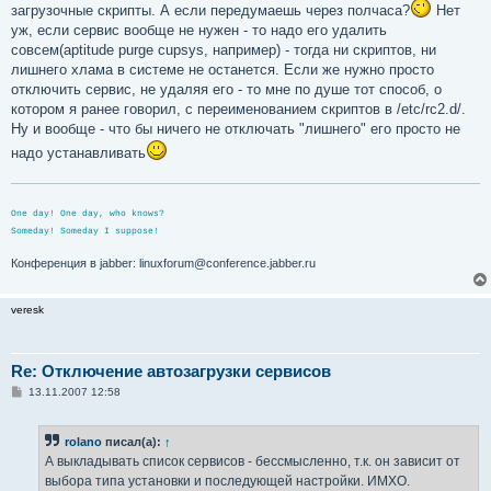
загрузочные скрипты. А если передумаешь через полчаса?
Нет
уж, если сервис вообще не нужен - то надо его удалить
совсем(aptitude purge cupsys, например) - тогда ни скриптов, ни
лишнего хлама в системе не останется. Если же нужно просто
отключить сервис, не удаляя его - то мне по душе тот способ, о
котором я ранее говорил, с переименованием скриптов в /etc/rc2.d/.
Ну и вообще - что бы ничего не отключать "лишнего" его просто не
надо устанавливать
One day! One day, who knows?
Someday! Someday I suppose!
Конференция в jabber: linuxforum@conference.jabber.ru
veresk
Re: Отключение автозагрузки сервисов
С
13.11.2007 12:58
о
о
б
rolano
писал(а):
↑
щ
е
А выкладывать список сервисов - бессмысленно, т.к. он зависит от
н
выбора типа установки и последующей настройки. ИМХО.
и