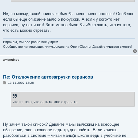
е
Не, по-моему, такой списочек был бы очень-очень полезен! Особенно
если бы еще описание было б по-русски. А если у кого-то нет
сервиса, ну нет и нет! Зато можно было бы чётко знать, что из того,
что есть можно отрезать.
Впрочем, мы всё равно все умрём.
Сообщество начинающих линуксоидов на Open-Club.ru. Давайте учиться вместе!
wyldrodney
Re: Отключение автозагрузки сервисов
С
13.11.2007 13:28
о
о
б
щ
е
что из того, что есть можно отрезать.
н
и
е
Ну зачем такой список? Давайте маны выложим на всеобщее
обозрение, man в консоле ведь трудно набить. Если хочешь
разобраться в системе -- читай маны(в школе ведь в учебнике не