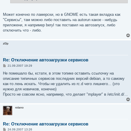
Может конечно по ламерски, но в GNOME есть такая вкладка как
"Сервисы", там можно либо поставить на autorun какое - нибудь
приложени, я например beryl так поставил на автозапуск, либо
отключить что - либо.
zl3p
Re: Отключение автозагрузки сервисов
С
21.09.2007 19:29
о
о
Не помешало бы, кстати, в этом топике оставить ссылочку на
б
описание типичных сервисов последних версий debian, а то самому
щ
е
как-то лень искать. Чтобы не удалить из rc.d чего лишнего... (это
н
нужно для новичков, конечно)
и
е
Просто не совсем ясно, например, что делает "mplayer" в /etc/init.d/...
rolano
Re: Отключение автозагрузки сервисов
С
24.09.2007 13:26