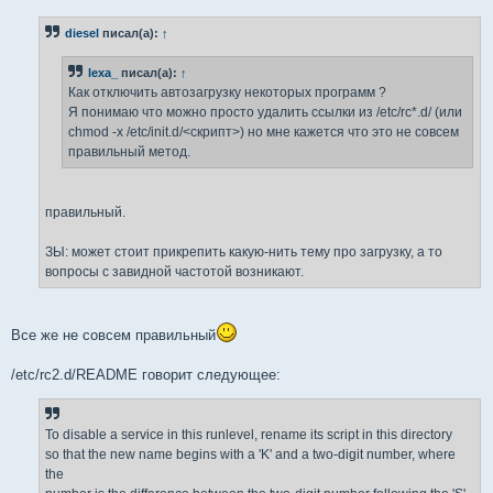
о
б
diesel
писал(а):
↑
щ
е
н
lexa_
писал(а):
↑
и
е
Как отключить автозагрузку некоторых программ ?
Я понимаю что можно просто удалить ссылки из /etc/rc*.d/ (или
chmod -x /etc/init.d/<скрипт>) но мне кажется что это не совсем
правильный метод.
правильный.
ЗЫ: может стоит прикрепить какую-нить тему про загрузку, а то
вопросы с завидной частотой возникают.
Все же не совсем правильный
/etc/rc2.d/README говорит следующее:
To disable a service in this runlevel, rename its script in this directory
so that the new name begins with a 'K' and a two-digit number, where
the