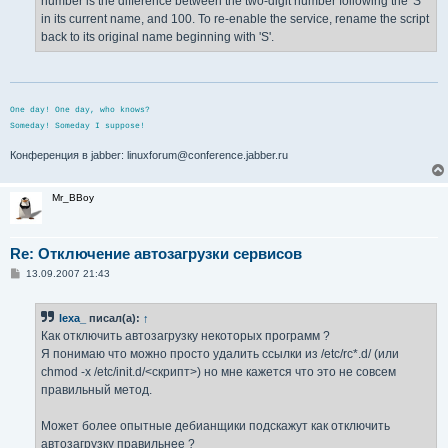
number is the difference between the two-digit number following the 'S'
in its current name, and 100. To re-enable the service, rename the script
back to its original name beginning with 'S'.
One day! One day, who knows?
Someday! Someday I suppose!
Конференция в jabber: linuxforum@conference.jabber.ru
Mr_BBoy
Re: Отключение автозагрузки сервисов
С
13.09.2007 21:43
о
о
б
lexa_
писал(а):
↑
щ
е
Как отключить автозагрузку некоторых программ ?
н
Я понимаю что можно просто удалить ссылки из /etc/rc*.d/ (или
и
е
chmod -x /etc/init.d/<скрипт>) но мне кажется что это не совсем
правильный метод.
Может более опытные дебианщики подскажут как отключить
автозагрузку правильнее ?