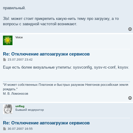
правильный.
ЗЫ: может стоит прикрепить какую-нить тему про загрузку, а то
вопросы с завидной частотой возникают.
Voice
Re: Отключение автозагрузки сервисов
С
23.07.2007 23:42
о
о
Еще есть более визуальные утилиты: sysvconfig, sysv-rc-conf, ksysv.
б
щ
е
н
и
"И может собственных Платонов и быстрых разумом Невтонов российская земля
е
рождать."
М. В. Ломоносов
unflag
Бывший модератор
Re: Отключение автозагрузки сервисов
С
30.07.2007 16:55
о