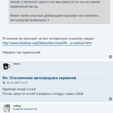
е
chmod -x /etc/init.d/<скрипт>) но мне кажется что это не совсем
правильный метод.
Может более опытные дебианщики подскажут как отключить
автозагрузку правильнее ?
Я конечно не опытный, но вот интересную ссылочку нашел:
http://www.infodrom.org/Debian/doc/maint/M...e-runlevel.html
Наверно так правильней.
vitroot
Re: Отключение автозагрузки сервисов
С
12.11.2007 11:21
о
о
#aptitude install rcconf
б
Потом запусти rcconf и вопросы отпадут сами собой
щ
е
н
и
unflag
е
Бывший модератор