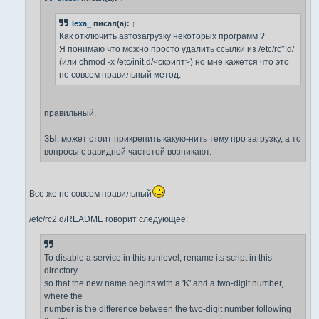
е
lexa_
писал(а):
↑
Как отключить автозагрузку некоторых программ ?
Я понимаю что можно просто удалить ссылки из /etc/rc*.d/
(или chmod -x /etc/init.d/<скрипт>) но мне кажется что это
не совсем правильный метод.
правильный.
ЗЫ: может стоит прикрепить какую-нить тему про загрузку, а то
вопросы с завидной частотой возникают.
Все же не совсем правильный
/etc/rc2.d/README говорит следующее:
To disable a service in this runlevel, rename its script in this
directory
so that the new name begins with a 'K' and a two-digit number,
where the
number is the difference between the two-digit number following