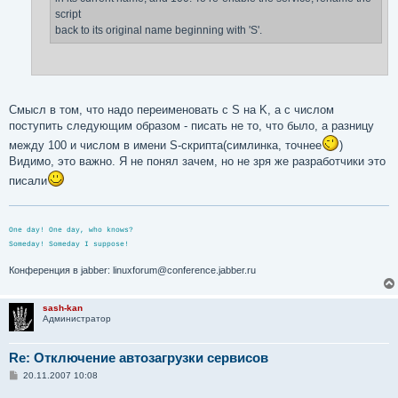
script
back to its original name beginning with 'S'.
Смысл в том, что надо переименовать с S на K, а с числом
поступить следующим образом - писать не то, что было, а разницу
между 100 и числом в имени S-скрипта(симлинка, точнее
)
Видимо, это важно. Я не понял зачем, но не зря же разработчики это
писали
One day! One day, who knows?
Someday! Someday I suppose!
Конференция в jabber: linuxforum@conference.jabber.ru
sash-kan
Администратор
Re: Отключение автозагрузки сервисов
С
20.11.2007 10:08
о
о