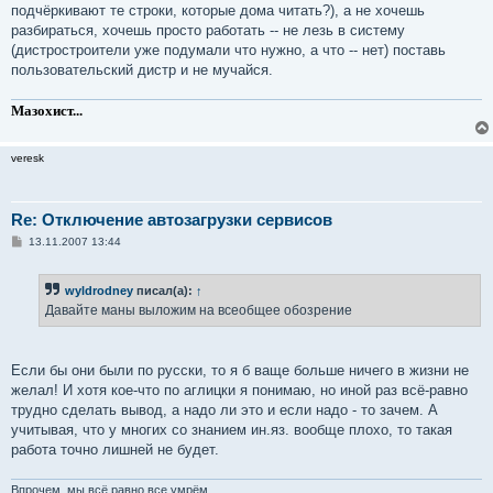
подчёркивают те строки, которые дома читать?), а не хочешь
разбираться, хочешь просто работать -- не лезь в систему
(дистростроители уже подумали что нужно, а что -- нет) поставь
пользовательский дистр и не мучайся.
Мазохист...
veresk
Re: Отключение автозагрузки сервисов
С
13.11.2007 13:44
о
о
б
wyldrodney
писал(а):
↑
щ
е
Давайте маны выложим на всеобщее обозрение
н
и
е
Если бы они были по русски, то я б ваще больше ничего в жизни не
желал! И хотя кое-что по аглицки я понимаю, но иной раз всё-равно
трудно сделать вывод, а надо ли это и если надо - то зачем. А
учитывая, что у многих со знанием ин.яз. вообще плохо, то такая
работа точно лишней не будет.
Впрочем, мы всё равно все умрём.