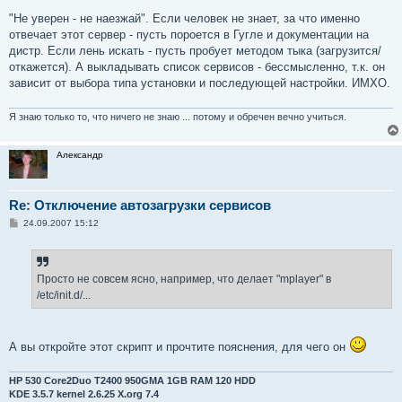
о
о
"Не уверен - не наезжай". Если человек не знает, за что именно
б
отвечает этот сервер - пусть пороется в Гугле и документации на
щ
е
дистр. Если лень искать - пусть пробует методом тыка (загрузится/
н
откажется). А выкладывать список сервисов - бессмысленно, т.к. он
и
е
зависит от выбора типа установки и последующей настройки. ИМХО.
Я знаю только то, что ничего не знаю ... потому и обречен вечно учиться.
Александр
Re: Отключение автозагрузки сервисов
С
24.09.2007 15:12
о
о
б
щ
е
Просто не совсем ясно, например, что делает "mplayer" в
н
/etc/init.d/...
и
е
А вы откройте этот скрипт и прочтите пояснения, для чего он
HP 530 Core2Duo T2400 950GMA 1GB RAM 120 HDD
KDE 3.5.7 kernel 2.6.25 X.org 7.4