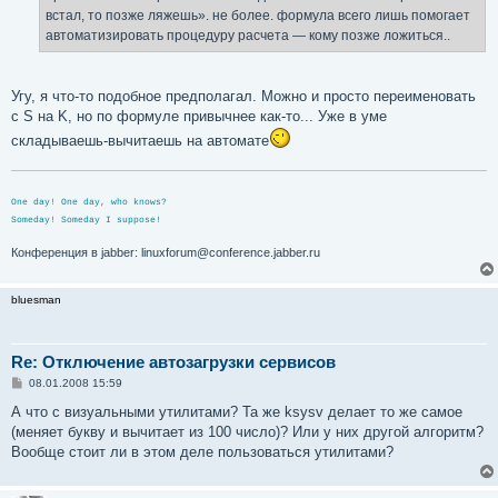
встал, то позже ляжешь». не более. формула всего лишь помогает
автоматизировать процедуру расчета — кому позже ложиться..
Угу, я что-то подобное предполагал. Можно и просто переименовать
с S на K, но по формуле привычнее как-то... Уже в уме
складываешь-вычитаешь на автомате
One day! One day, who knows?
Someday! Someday I suppose!
Конференция в jabber: linuxforum@conference.jabber.ru
bluesman
Re: Отключение автозагрузки сервисов
С
08.01.2008 15:59
о
о
А что с визуальными утилитами? Та же ksysv делает то же самое
б
(меняет букву и вычитает из 100 число)? Или у них другой алгоритм?
щ
е
Вообще стоит ли в этом деле пользоваться утилитами?
н
и
е