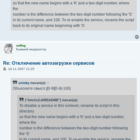
so that the new name begins with a 'K' and a two-digit number, where
the
number is the difference between the two-digit number following the 'S'
in its current name, and 100. To re-enable the service, rename the script
back to its original name beginning with 'S'.
unflag
Бывший модератор
Re: Отключение автозагрузки сервисов
С
19.11.2007 12:25
о
о
б
unisky
писал(а):
↑
щ
е
Объясните смысл |[0-9][0-9]-100|
н
и
е
("/etc/rc2.d/README") писал(а):
To disable a service in this runlevel, rename its script in this
directory
so that the new name begins with a 'K' and a two-digit number,
where the
number is the difference between the two-digit number following
the 'S'
in its current name, and 100. To re-enable the service, rename the