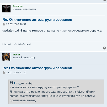
Aectann
Бывший модератор
Re: Отключение автозагрузки сервисов
С
23.07.2007 20:51
о
о
update-rc.d -f name remove
, где name - имя отключаемого сервиса.
б
щ
е
н
и
My god... it's full of stars!...
е
diesel
Бывший модератор
Re: Отключение автозагрузки сервисов
С
23.07.2007 21:25
о
о
б
lexa_
писал(а):
↑
щ
е
Как отключить автозагрузку некоторых программ ?
н
Я понимаю что можно просто удалить ссылки из /etc/rc*.d/ (или
и
е
chmod -x /etc/init.d/<скрипт>) но мне кажется что это не совсем
правильный метод.