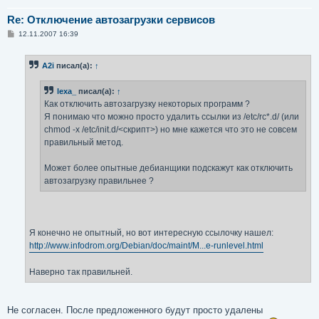
Re: Отключение автозагрузки сервисов
С
12.11.2007 16:39
о
о
б
A2i
писал(а):
↑
щ
е
н
lexa_
писал(а):
↑
и
е
Как отключить автозагрузку некоторых программ ?
Я понимаю что можно просто удалить ссылки из /etc/rc*.d/ (или
chmod -x /etc/init.d/<скрипт>) но мне кажется что это не совсем
правильный метод.
Может более опытные дебианщики подскажут как отключить
автозагрузку правильнее ?
Я конечно не опытный, но вот интересную ссылочку нашел:
http://www.infodrom.org/Debian/doc/maint/M...e-runlevel.html
Наверно так правильней.
Не согласен. После предложенного будут просто удалены