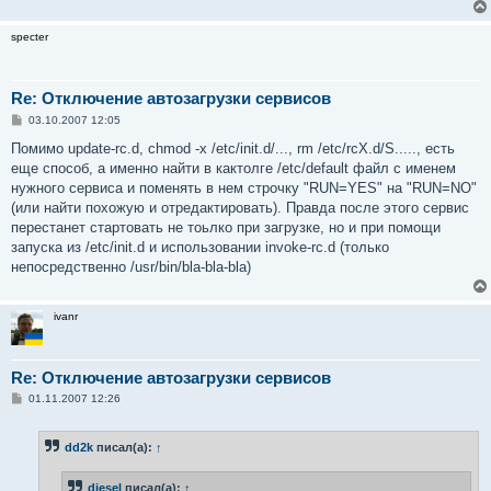
specter
Re: Отключение автозагрузки сервисов
С
03.10.2007 12:05
о
о
Помимо update-rc.d, chmod -x /etc/init.d/..., rm /etc/rcX.d/S....., есть
б
еще способ, а именно найти в кактолге /etc/default файл с именем
щ
е
нужного сервиса и поменять в нем строчку "RUN=YES" на "RUN=NO"
н
(или найти похожую и отредактировать). Правда после этого сервис
и
е
перестанет стартовать не тоьлко при загрузке, но и при помощи
запуска из /etc/init.d и использовании invoke-rc.d (только
непосредственно /usr/bin/bla-bla-bla)
ivanr
Re: Отключение автозагрузки сервисов
С
01.11.2007 12:26
о
о
б
dd2k
писал(а):
↑
щ
е
н
diesel
писал(а):
↑
и