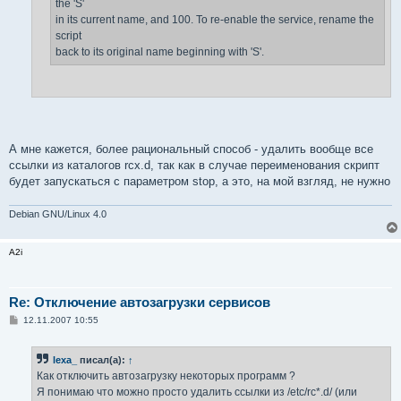
the 'S'
in its current name, and 100. To re-enable the service, rename the
script
back to its original name beginning with 'S'.
А мне кажется, более рациональный способ - удалить вообще все
ссылки из каталогов rcx.d, так как в случае переименования скрипт
будет запускаться с параметром stop, а это, на мой взгляд, не нужно
Debian GNU/Linux 4.0
A2i
Re: Отключение автозагрузки сервисов
С
12.11.2007 10:55
о
о
б
lexa_
писал(а):
↑
щ
е
Как отключить автозагрузку некоторых программ ?
н
Я понимаю что можно просто удалить ссылки из /etc/rc*.d/ (или
и