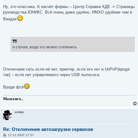
о
о
Ну, это классика. А насчёт формы -- Центр Справки КДЕ -> Страницы
б
руководства ЮНИКС. Всё очень даже удобно, ИМХО удобнее чем в
щ
е
Виндах
н
и
е
и случаи, когда это можно отключить
Отключаем сеть если её нет, принтер, если его нет и UnPnP(вроде
так) -- если нет управлякмого через USB пылесоса.
Вроде фсё
Мазохист...
unisky
Re: Отключение автозагрузки сервисов
С
17.11.2007 17:57