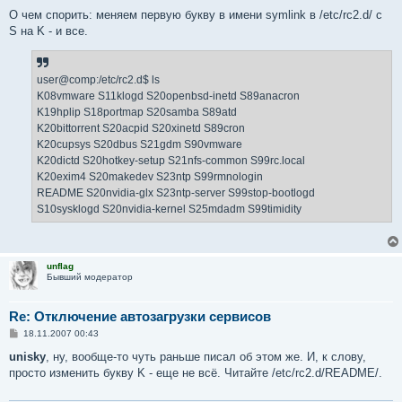
о
о
О чем спорить: меняем первую букву в имени symlink в /etc/rc2.d/ с
б
S на K - и все.
щ
е
н
и
е
user@comp:/etc/rc2.d$ ls
K08vmware S11klogd S20openbsd-inetd S89anacron
K19hplip S18portmap S20samba S89atd
K20bittorrent S20acpid S20xinetd S89cron
K20cupsys S20dbus S21gdm S90vmware
K20dictd S20hotkey-setup S21nfs-common S99rc.local
K20exim4 S20makedev S23ntp S99rmnologin
README S20nvidia-glx S23ntp-server S99stop-bootlogd
S10sysklogd S20nvidia-kernel S25mdadm S99timidity
unflag
Бывший модератор
Re: Отключение автозагрузки сервисов
С
18.11.2007 00:43
о
о
unisky
, ну, вообще-то чуть раньше писал об этом же. И, к слову,
б
просто изменить букву K - еще не всё. Читайте /etc/rc2.d/README/.
щ
е
н