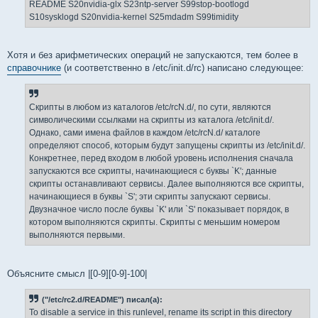
README S20nvidia-glx S23ntp-server S99stop-bootlogd
S10sysklogd S20nvidia-kernel S25mdadm S99timidity
Хотя и без арифметических операций не запускаются, тем более в
справочнике
(и соответственно в /etc/init.d/rc) написано следующее:
Скрипты в любом из каталогов /etc/rcN.d/, по сути, являются
символическими ссылками на скрипты из каталога /etc/init.d/.
Однако, сами имена файлов в каждом /etc/rcN.d/ каталоге
определяют способ, которым будут запущены скрипты из /etc/init.d/.
Конкретнее, перед входом в любой уровень исполнения сначала
запускаются все скрипты, начинающиеся с буквы `K'; данные
скрипты останавливают сервисы. Далее выполняются все скрипты,
начинающиеся в буквы `S'; эти скрипты запускают сервисы.
Двузначное число после буквы `K' или `S' показывает порядок, в
котором выполняются скрипты. Скрипты с меньшим номером
выполняются первыми.
Объясните смысл |[0-9][0-9]-100|
("/etc/rc2.d/README") писал(а):
To disable a service in this runlevel, rename its script in this directory