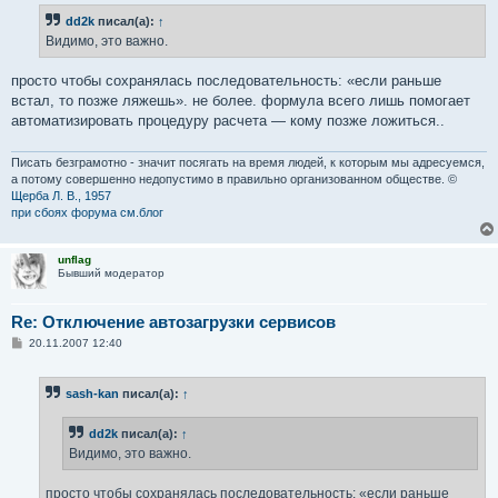
б
dd2k
писал(а):
↑
щ
е
Видимо, это важно.
н
и
е
просто чтобы сохранялась последовательность: «если раньше
встал, то позже ляжешь». не более. формула всего лишь помогает
автоматизировать процедуру расчета — кому позже ложиться..
Писать безграмотно - значит посягать на время людей, к которым мы адресуемся,
а потому совершенно недопустимо в правильно организованном обществе. ©
Щерба Л. В., 1957
при сбоях форума см.блог
unflag
Бывший модератор
Re: Отключение автозагрузки сервисов
С
20.11.2007 12:40
о
о
б
sash-kan
писал(а):
↑
щ
е
н
dd2k
писал(а):
↑
и
е
Видимо, это важно.
просто чтобы сохранялась последовательность: «если раньше