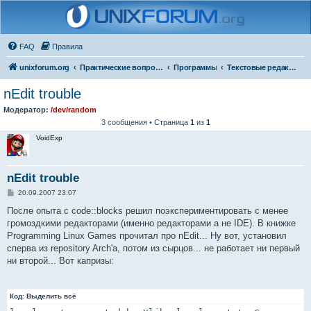
FAQ
Правила
unixforum.org
Практические вопросы
Программы
Текстовые редакторы
nEdit trouble
Модератор:
/dev/random
3 сообщения • Страница
1
из
1
VoidExp
nEdit trouble
С
20.09.2007 23:07
о
о
После опыта с code::blocks решил поэкспериментировать с менее
б
громоздкими редакторами (именно редакторами а не IDE). В книжке
щ
е
Programming Linux Games прочитал про nEdit... Ну вот, установил
н
сперва из repository Arch'а, потом из сырцов... не работает ни первый
и
е
ни второй... Вот капризы:
Код:
Выделить всё