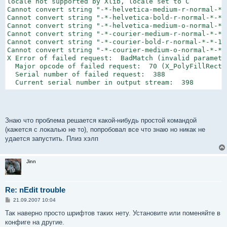
locale not supported by Xlib, locale set to C

Cannot convert string "-*-helvetica-medium-r-normal-*-
Cannot convert string "-*-helvetica-bold-r-normal-*-*-
Cannot convert string "-*-helvetica-medium-o-normal-*-
Cannot convert string "-*-courier-medium-r-normal-*-*-
Cannot convert string "-*-courier-bold-r-normal-*-*-12
Cannot convert string "-*-courier-medium-o-normal-*-*-
X Error of failed request:  BadMatch (invalid parameter
  Major opcode of failed request:  70 (X_PolyFillRectan
  Serial number of failed request:  388

  Current serial number in output stream:  398
Знаю что проблема решается какой-нибудь простой командой
(кажется с локалью не то), попробовал все что знаю но никак не
удается запустить. Плиз хэлп
Jinn
Re: nEdit trouble
С
21.09.2007 10:04
о
о
Так наверно просто шрифтов таких нету. Установите или поменяйте в
б
конфиге на другие.
щ