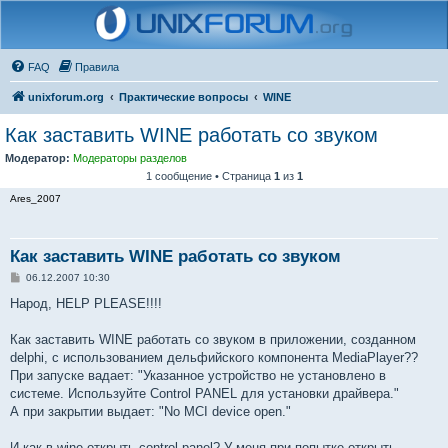
FAQ
Правила
unixforum.org
Практические вопросы
WINE
Как заставить WINE работать со звуком
Модератор:
Модераторы разделов
1 сообщение • Страница
1
из
1
Ares_2007
Как заставить WINE работать со звуком
С
06.12.2007 10:30
о
о
Народ, HELP PLEASE!!!!
б
щ
е
Как заставить WINE работать со звуком в приложении, созданном
н
delphi, с использованием дельфийского компонента MediaPlayer??
и
е
При запуске вадает: "Указанное устройство не установлено в
системе. Используйте Control PANEL для установки драйвера."
А при закрытии выдает: "No MCI device open."
И как в wine открыть control panel? У меня при попытке открыть