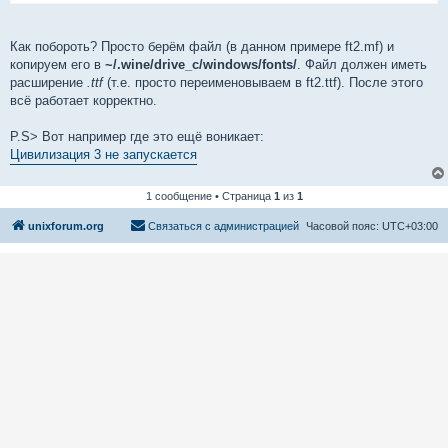
Как побороть? Просто берём файл (в данном примере ft2.mf) и
копируем его в
~/.wine/drive_c/windows/fonts/
. Файл должен иметь
расширение
.ttf
(т.е. просто переименовываем в ft2.ttf). После этого
всё работает корректно.
P.S> Вот например где это ещё воникает:
Цивилизация 3 не запускается
1 сообщение • Страница
1
из
1
unixforum.org
Связаться с администрацией
Часовой пояс:
UTC+03:00