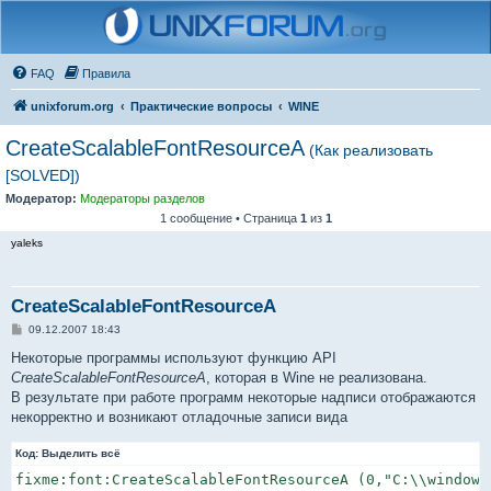
FAQ
Правила
unixforum.org
Практические вопросы
WINE
CreateScalableFontResourceA
(Как реализовать
[SOLVED])
Модератор:
Модераторы разделов
1 сообщение • Страница
1
из
1
yaleks
CreateScalableFontResourceA
С
09.12.2007 18:43
о
о
Некоторые программы используют функцию API
б
CreateScalableFontResourceA
, которая в Wine не реализована.
щ
е
В результате при работе программ некоторые надписи отображаются
н
некорректно и возникают отладочные записи вида
и
е
Код:
Выделить всё
fixme:font:CreateScalableFontResourceA (0,"C:\\windows