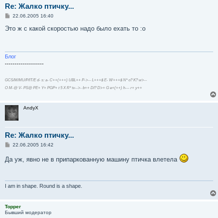
Re: Жалко птичку...
С
22.06.2005 16:40
о
о
Это ж с какой скоростью надо было ехать то :o
б
щ
е
н
и
Блог
е
--------------------
GCS/M/MU/P/IT/E d- s: a- C++(+++) UBL++ P->-- L+++$ E- W+++$ N* o? K? w>--
O M-@ V- PS@ PE+ Y+ PGP+ t 5 X R* tv-->- b++ DI? D>+ G e+(++) h--- r+ y++
AndyX
Re: Жалко птичку...
С
22.06.2005 16:42
о
о
Да уж, явно не в припаркованную машину птичка влетела
б
щ
е
н
и
I am in shape. Round is a shape.
е
Topper
Бывший модератор