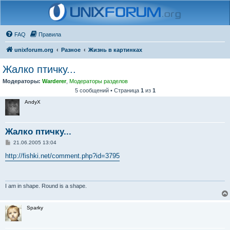
FAQ
Правила
unixforum.org
Разное
Жизнь в картинках
Жалко птичку...
Модераторы:
Warderer
,
Модераторы разделов
5 сообщений • Страница
1
из
1
AndyX
Жалко птичку...
С
21.06.2005 13:04
о
о
http://fishki.net/comment.php?id=3795
б
щ
е
н
и
I am in shape. Round is a shape.
е
Sparky