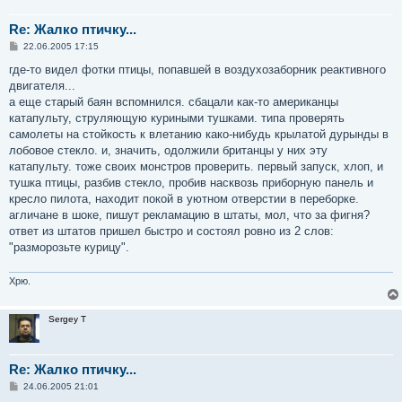
Re: Жалко птичку...
С
22.06.2005 17:15
о
о
где-то видел фотки птицы, попавшей в воздухозаборник реактивного
б
двигателя...
щ
е
а еще старый баян вспомнился. сбацали как-то американцы
н
катапульту, струляющую куриными тушками. типа проверять
и
е
самолеты на стойкость к влетанию како-нибудь крылатой дурынды в
лобовое стекло. и, значить, одолжили британцы у них эту
катапульту. тоже своих монстров проверить. первый запуск, хлоп, и
тушка птицы, разбив стекло, пробив насквозь приборную панель и
кресло пилота, находит покой в уютном отверстии в переборке.
агличане в шоке, пишут рекламацию в штаты, мол, что за фигня?
ответ из штатов пришел быстро и состоял ровно из 2 слов:
"разморозьте курицу".
Хрю.
Sergey T
Re: Жалко птичку...
С
24.06.2005 21:01
о