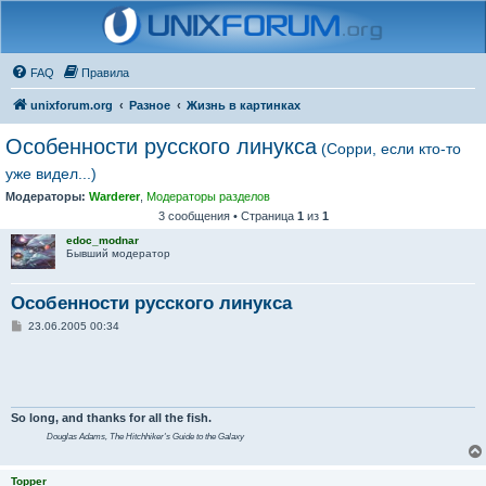
FAQ
Правила
unixforum.org
Разное
Жизнь в картинках
Особенности русского линукса
(Сорри, если кто-то
уже видел...)
Модераторы:
Warderer
,
Модераторы разделов
3 сообщения • Страница
1
из
1
edoc_modnar
Бывший модератор
Особенности русского линукса
С
23.06.2005 00:34
о
о
б
щ
е
н
и
So long, and thanks for all the fish.
е
Douglas Adams,
The Hitchhiker's Guide to the Galaxy
Topper