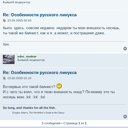
Бывший модератор
Re: Особенности русского линукса
С
23.06.2005 00:43
о
о
было. здесь. совсем недавно. недаром ты мою внешность носишь,
б
ты такой же баянист, как и я. а может, и пострашнее даже.
щ
е
н
и
Хрю.
е
edoc_modnar
Бывший модератор
Re: Особенности русского линукса
С
23.06.2005 01:10
о
о
Во-первых кто такой баянист?
б
И с чего ты взял, что я твою внешность ношу? По-моему это ты
щ
е
носишь мою :lol: :lol: :lol:
н
и
е
So long, and thanks for all the fish.
Douglas Adams,
The Hitchhiker's Guide to the Galaxy
3 сообщения • Страница
1
из
1