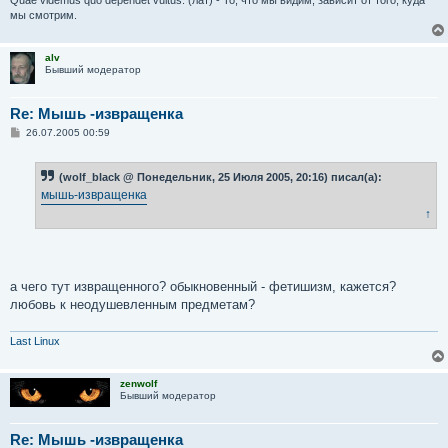
мы смотрим.
alv
Бывший модератор
Re: Мышь -извращенка
С
26.07.2005 00:59
о
о
б
(wolf_black @ Понедельник, 25 Июля 2005, 20:16) писал(а):
щ
е
мышь-извращенка
н
↑
и
е
а чего тут извращенного? обыкновенный - фетишизм, кажется?
любовь к неодушевленным предметам?
Last Linux
zenwolf
Бывший модератор
Re: Мышь -извращенка