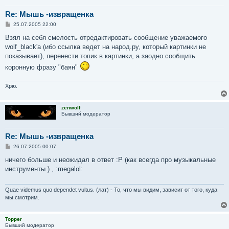
Re: Мышь -извращенка
С
25.07.2005 22:00
о
о
Взял на себя смелость отредактировать сообщение уважаемого
б
wolf_black'а (ибо ссылка ведет на народ.ру, который картинки не
щ
е
показывает), перенести топик в картинки, а заодно сообщить
н
коронную фразу "баян"
и
е
Хрю.
zenwolf
Бывший модератор
Re: Мышь -извращенка
С
26.07.2005 00:07
о
о
ничего больше и неожидал в ответ :P (как всегда про музыкальные
б
инструменты ) , :megalol:
щ
е
н
и
Quae videmus quo dependet vultus. (лат) - То, что мы видим, зависит от того, куда
е
мы смотрим.
Topper
Бывший модератор