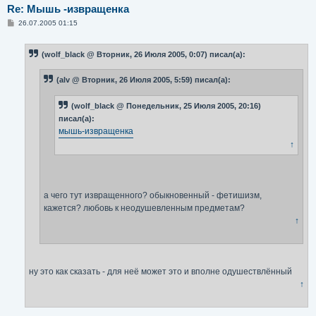
Re: Мышь -извращенка
С
26.07.2005 01:15
о
о
б
(wolf_black @ Вторник, 26 Июля 2005, 0:07) писал(а):
щ
е
н
(alv @ Вторник, 26 Июля 2005, 5:59) писал(а):
и
е
(wolf_black @ Понедельник, 25 Июля 2005, 20:16)
писал(а):
мышь-извращенка
↑
а чего тут извращенного? обыкновенный - фетишизм,
кажется? любовь к неодушевленным предметам?
↑
ну это как сказать - для неё может это и вполне одушествлённый
↑