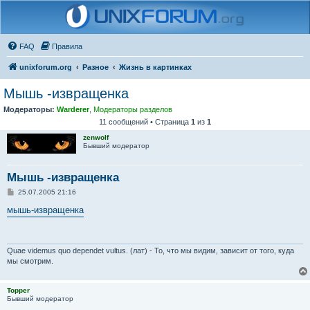
FAQ
Правила
unixforum.org
Разное
Жизнь в картинках
Мышь -извращенка
Модераторы:
Warderer
,
Модераторы разделов
11 сообщений • Страница
1
из
1
zenwolf
Бывший модератор
Мышь -извращенка
С
25.07.2005 21:16
о
о
мышь-извращенка
б
щ
е
н
и
Quae videmus quo dependet vultus. (лат) - То, что мы видим, зависит от того, куда
е
мы смотрим.
Topper
Бывший модератор