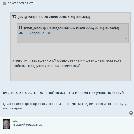
С
26.07.2005 01:07
о
о
б
(alv @ Вторник, 26 Июля 2005, 5:59) писал(а):
щ
е
н
(wolf_black @ Понедельник, 25 Июля 2005, 20:16) писал(а):
и
е
мышь-извращенка
↑
а чего тут извращенного? обыкновенный - фетишизм, кажется?
любовь к неодушевленным предметам?
↑
ну это как сказать - для неё может это и вполне одушествлённый
Quae videmus quo dependet vultus. (лат) - То, что мы видим, зависит от того, куда
мы смотрим.
alv
Бывший модератор