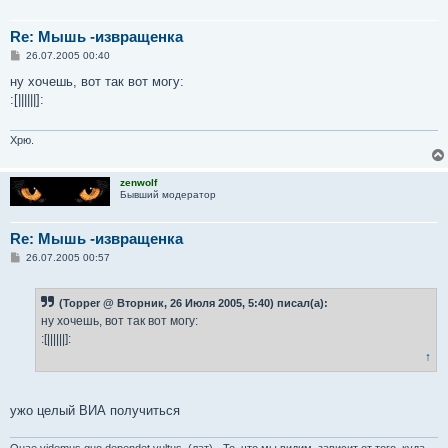
Re: Мышь -извращенка
С
26.07.2005 00:40
о
о
ну хочешь, вот так вот могу:
б
:[||||||]:
щ
е
н
и
Хрю.
е
zenwolf
Бывший модератор
Re: Мышь -извращенка
С
26.07.2005 00:57
о
о
б
(Topper @ Вторник, 26 Июля 2005, 5:40) писал(а):
щ
е
ну хочешь, вот так вот могу:
н
:[||||||]:
и
е
↑
ужо целый ВИА получиться
Quae videmus quo dependet vultus. (лат) - То, что мы видим, зависит от того, куда