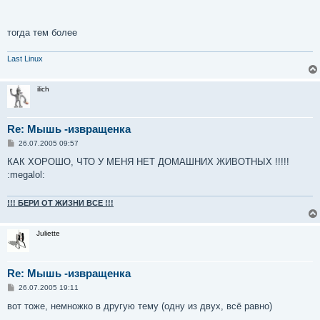
тогда тем более
Last Linux
ilich
Re: Мышь -извращенка
С
26.07.2005 09:57
о
о
КАК ХОРОШО, ЧТО У МЕНЯ НЕТ ДОМАШНИХ ЖИВОТНЫХ !!!!!
б
:megalol:
щ
е
н
и
!!! БЕРИ ОТ ЖИЗНИ ВСЕ !!!
е
Juliette
Re: Мышь -извращенка
С
26.07.2005 19:11
о
о
вот тоже, немножко в другую тему (одну из двух, всё равно)
б