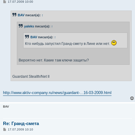
С
17.07.2009 10:00
о
о
б
BAV
писал(а):
↑
щ
е
н
yaleks
писал(а):
↑
и
е
BAV
писал(а):
↑
Кто нибудь запустил Гранд-смету в Лине или нет.
Вероятно нет. Какие там ключи защиты?
Guardant Stealth/Net II
http://www.aktiv-company.ru/news/guardant-...16-03-2009.html
BAV
Re: Гранд-смета
С
17.07.2009 10:10
о