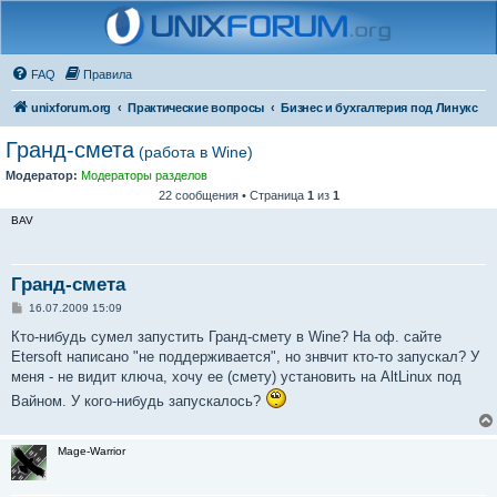
FAQ
Правила
unixforum.org
Практические вопросы
Бизнес и бухгалтерия под Линукс
Гранд-смета
(работа в Wine)
Модератор:
Модераторы разделов
22 сообщения • Страница
1
из
1
BAV
Гранд-смета
С
16.07.2009 15:09
о
о
Кто-нибудь сумел запустить Гранд-смету в Wine? На оф. сайте
б
Etersoft написано "не поддерживается", но знвчит кто-то запускал? У
щ
е
меня - не видит ключа, хочу ее (смету) установить на AltLinux под
н
Вайном. У кого-нибудь запускалось?
и
е
Mage-Warrior