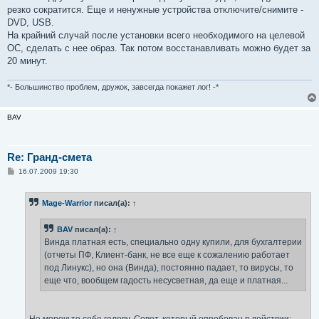
резко сократится. Еще и ненужные устройства отключите/снимите -
DVD, USB.
На крайний случай после установки всего необходимого на целевой
ОС, сделать с нее образ. Так потом восстанавливать можно будет за
20 минут.
*- Большинство проблем, дружок, завсегда покажет лог! -*
BAV
Re: Гранд-смета
С
16.07.2009 19:30
о
о
б
Mage-Warrior
писал(а):
↑
щ
е
н
BAV
писал(а):
↑
и
е
Винда платная есть, специально одну купили, для бухгалтерии
(отчеты ПФ, Клиент-банк, не все еще к сожалению работает
под Линукс), но она (Винда), постоянно падает, то вирусы, то
еще что, вообщем гадость несусветная, да еще и платная...
Не морочьте себе голову. Совет, который опробован в действии: