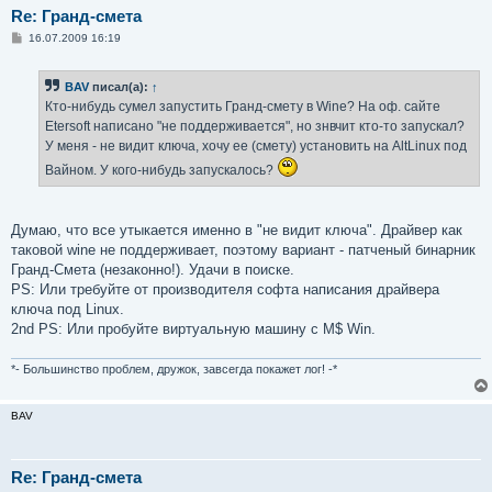
Re: Гранд-смета
С
16.07.2009 16:19
о
о
б
BAV
писал(а):
↑
щ
е
Кто-нибудь сумел запустить Гранд-смету в Wine? На оф. сайте
н
Etersoft написано "не поддерживается", но знвчит кто-то запускал?
и
е
У меня - не видит ключа, хочу ее (смету) установить на AltLinux под
Вайном. У кого-нибудь запускалось?
Думаю, что все утыкается именно в "не видит ключа". Драйвер как
таковой wine не поддерживает, поэтому вариант - патченый бинарник
Гранд-Смета (незаконно!). Удачи в поиске.
PS: Или требуйте от производителя софта написания драйвера
ключа под Linux.
2nd PS: Или пробуйте виртуальную машину с M$ Win.
*- Большинство проблем, дружок, завсегда покажет лог! -*
BAV
Re: Гранд-смета