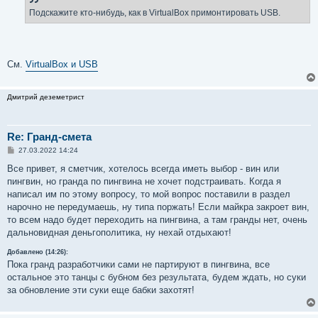
щ
е
Подскажите кто-нибудь, как в VirtualBox примонтировать USB.
н
и
е
См.
VirtualBox и USB
Дмитрий деземетрист
Re: Гранд-смета
С
27.03.2022 14:24
о
о
Все привет, я сметчик, хотелось всегда иметь выбор - вин или
б
пингвин, но гранда по пингвина не хочет подстраивать. Когда я
щ
е
написал им по этому вопросу, то мой вопрос поставили в раздел
н
нарочно не передумаешь, ну типа поржать! Если майкра закроет вин,
и
е
то всем надо будет переходить на пингвина, а там гранды нет, очень
дальновидная деньгополитика, ну нехай отдыхают!
Добавлено (14:26):
Пока гранд разработчики сами не партируют в пингвина, все
остальное это танцы с бубном без результата, будем ждать, но суки
за обновление эти суки еще бабки захотят!