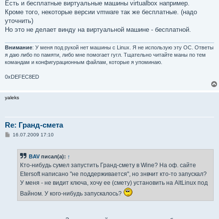
Есть и бесплатные виртуальные машины virtualbox например.
Кроме того, некоторые версии vmware так же бесплатные. (надо
уточнить)
Но это не делает винду на виртуальной машине - бесплатной.
Внимание
: У меня под рукой нет машины с Linux. Я не использую эту ОС. Ответы
я даю либо по памяти, либо мне помогает гугл. Тщательно читайте маны по тем
командам и конфигурационным файлам, которые я упоминаю.
0xDEFEC8ED
yaleks
Re: Гранд-смета
С
16.07.2009 17:10
о
о
б
BAV
писал(а):
↑
щ
е
Кто-нибудь сумел запустить Гранд-смету в Wine? На оф. сайте
н
Etersoft написано "не поддерживается", но знвчит кто-то запускал?
и
е
У меня - не видит ключа, хочу ее (смету) установить на AltLinux под
Вайном. У кого-нибудь запускалось?