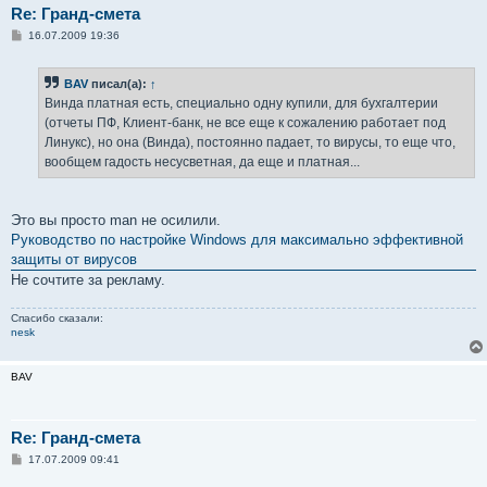
Re: Гранд-смета
С
16.07.2009 19:36
о
о
б
BAV
писал(а):
↑
щ
е
Винда платная есть, специально одну купили, для бухгалтерии
н
(отчеты ПФ, Клиент-банк, не все еще к сожалению работает под
и
е
Линукс), но она (Винда), постоянно падает, то вирусы, то еще что,
вообщем гадость несусветная, да еще и платная...
Это вы просто man не осилили.
Руководство по настройке Windows для максимально эффективной
защиты от вирусов
Не сочтите за рекламу.
Спасибо сказали:
nesk
BAV
Re: Гранд-смета
С
17.07.2009 09:41
о
о