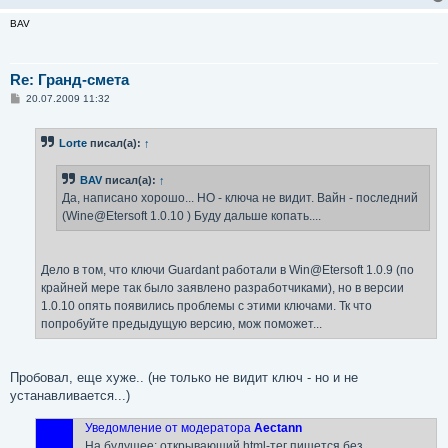
BAV
Re: Гранд-смета
С
20.07.2009 11:32
о
о
б
Lorte
писал(а):
↑
щ
е
н
BAV
писал(а):
↑
и
е
Да, написано хорошо... НО - ключа не видит. Вайн - последний
(Wine@Etersoft 1.0.10 ) Буду дальше копать....
Дело в том, что ключи Guardant работали в Win@Etersoft 1.0.9 (по
крайней мере так было заявлено разработчиками), но в версии
1.0.10 опять появились проблемы с этими ключами. Тк что
попробуйте предыдущую версию, мож поможет...
Пробовал, еще хуже.. (не только не видит ключ - но и не
устанавливается...)
Уведомление от модератора
Aectann
На будущее: открывающий html-тег пишется без