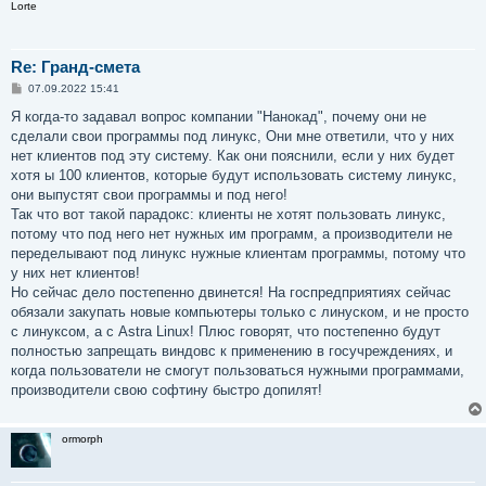
Lorte
Re: Гранд-смета
С
07.09.2022 15:41
о
о
Я когда-то задавал вопрос компании "Нанокад", почему они не
б
сделали свои программы под линукс, Они мне ответили, что у них
щ
е
нет клиентов под эту систему. Как они пояснили, если у них будет
н
хотя ы 100 клиентов, которые будут использовать систему линукс,
и
е
они выпустят свои программы и под него!
Так что вот такой парадокс: клиенты не хотят пользовать линукс,
потому что под него нет нужных им программ, а производители не
переделывают под линукс нужные клиентам программы, потому что
у них нет клиентов!
Но сейчас дело постепенно двинется! На госпредприятиях сейчас
обязали закупать новые компьютеры только с линуском, и не просто
с линуксом, а с Astra Linux! Плюс говорят, что постепенно будут
полностью запрещать виндовс к применению в госучреждениях, и
когда пользователи не смогут пользоваться нужными программами,
производители свою софтину быстро допилят!
ormorph