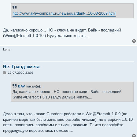
о
б
щ
е
http://www.aktiv-company.ru/news/guardant-...16-03-2009.html
н
и
е
Да, написано хорошо... НО - ключа не видит. Вайн - последний
(Wine@Etersoft 1.0.10 ) Буду дальше копать....
Lorte
Re: Гранд-смета
С
17.07.2009 23:06
о
о
б
BAV
писал(а):
↑
щ
е
Да, написано хорошо... НО - ключа не видит. Вайн - последний
н
(Wine@Etersoft 1.0.10 ) Буду дальше копать....
и
е
Дело в том, что ключи Guardant работали в Win@Etersoft 1.0.9 (по
крайней мере так было заявлено разработчиками), но в версии 1.0.10
опять появились проблемы с этими ключами. Тк что попробуйте
предыдущую версию, мож поможет...