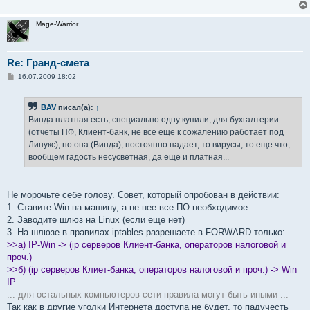
Mage-Warrior
Re: Гранд-смета
С
16.07.2009 18:02
о
о
б
BAV
писал(а):
↑
щ
е
Винда платная есть, специально одну купили, для бухгалтерии
н
(отчеты ПФ, Клиент-банк, не все еще к сожалению работает под
и
е
Линукс), но она (Винда), постоянно падает, то вирусы, то еще что,
вообщем гадость несусветная, да еще и платная...
Не морочьте себе голову. Совет, который опробован в действии:
1. Ставите Win на машину, а не нее все ПО необходимое.
2. Заводите шлюз на Linux (если еще нет)
3. На шлюзе в правилах iptables разрешаете в FORWARD только:
>>а) IP-Win -> (ip серверов Клиент-банка, операторов налоговой и
проч.)
>>б) (ip серверов Клиет-банка, операторов налоговой и проч.) -> Win
IP
... для остальных компьютеров сети правила могут быть иными ...
Так как в другие уголки Интернета доступа не будет, то падучесть