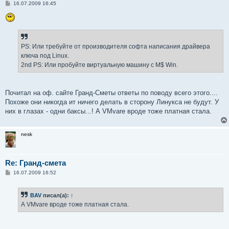
С
16.07.2009 16:45
о
о
б
щ
е
н
и
PS: Или требуйте от производителя софта написания драйвера
е
ключа под Linux.
2nd PS: Или пробуйте виртуальную машину с M$ Win.
Почитал на оф. сайте Гранд-Сметы ответы по поводу всего этого....
Похоже они никогда ит ничего делать в сторону Линукса не будут. У
них в глазах - одни баксы...! А VMvare вроде тоже платная стала.
nesk
Re: Гранд-смета
С
16.07.2009 16:52
о
о
б
BAV
писал(а):
↑
щ
е
А VMvare вроде тоже платная стала.
н
и
е