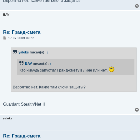
Вероятно нет. Какие там ключи защиты?
BAV
Re: Гранд-смета
С
17.07.2009 09:56
о
о
б
yaleks
писал(а):
↑
щ
е
н
BAV
писал(а):
↑
и
е
Кто нибудь запустил Гранд-смету в Лине или нет.
Вероятно нет. Какие там ключи защиты?
Guardant Stealth/Net II
yaleks
Re: Гранд-смета