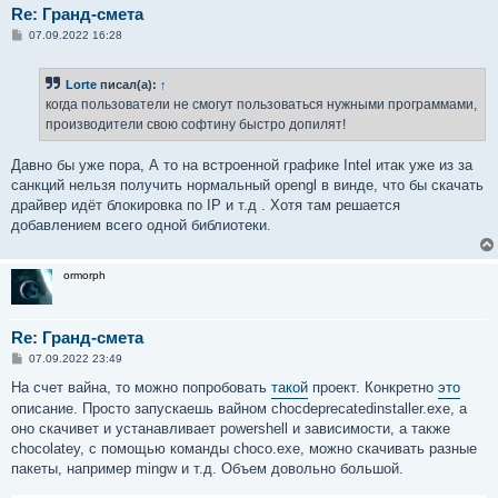
Re: Гранд-смета
С
07.09.2022 16:28
о
о
б
Lorte
писал(а):
↑
щ
е
когда пользователи не смогут пользоваться нужными программами,
н
производители свою софтину быстро допилят!
и
е
Давно бы уже пора, А то на встроенной графике Intel итак уже из за
санкций нельзя получить нормальный opengl в винде, что бы скачать
драйвер идёт блокировка по IP и т.д . Хотя там решается
добавлением всего одной библиотеки.
ormorph
Re: Гранд-смета
С
07.09.2022 23:49
о
о
На счет вайна, то можно попробовать
такой
проект. Конкретно
это
б
описание. Просто запускаешь вайном chocdeprecatedinstaller.exe, а
щ
е
оно скачивет и устанавливает powershell и зависимости, а также
н
chocolatey, с помощью команды choco.exe, можно скачивать разные
и
е
пакеты, например mingw и т.д. Объем довольно большой.