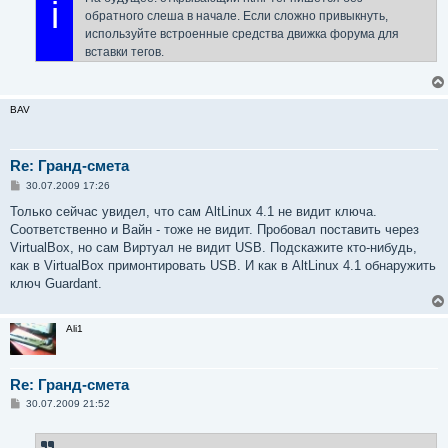
i
обратного слеша в начале. Если сложно привыкнуть,
используйте встроенные средства движка форума для
вставки тегов.
BAV
Re: Гранд-смета
С
30.07.2009 17:26
о
о
Только сейчас увидел, что сам AltLinux 4.1 не видит ключа.
б
Соответственно и Вайн - тоже не видит. Пробовал поставить через
щ
е
VirtualBox, но сам Виртуал не видит USB. Подскажите кто-нибудь,
н
как в VirtualBox примонтировать USB. И как в AltLinux 4.1 обнаружить
и
е
ключ Guardant.
Ali1
Re: Гранд-смета
С
30.07.2009 21:52
о
о
б