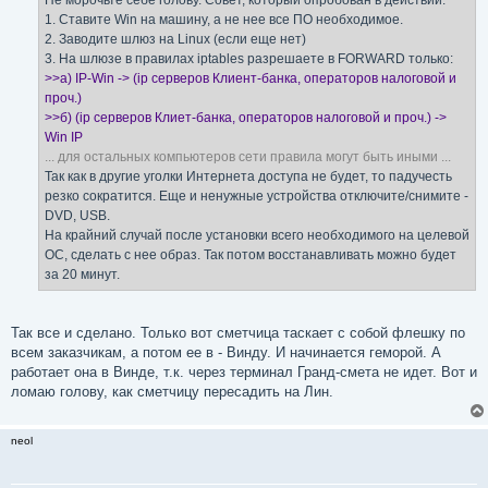
1. Ставите Win на машину, а не нее все ПО необходимое.
2. Заводите шлюз на Linux (если еще нет)
3. На шлюзе в правилах iptables разрешаете в FORWARD только:
>>а) IP-Win -> (ip серверов Клиент-банка, операторов налоговой и
проч.)
>>б) (ip серверов Клиет-банка, операторов налоговой и проч.) ->
Win IP
... для остальных компьютеров сети правила могут быть иными ...
Так как в другие уголки Интернета доступа не будет, то падучесть
резко сократится. Еще и ненужные устройства отключите/снимите -
DVD, USB.
На крайний случай после установки всего необходимого на целевой
ОС, сделать с нее образ. Так потом восстанавливать можно будет
за 20 минут.
Так все и сделано. Только вот сметчица таскает с собой флешку по
всем заказчикам, а потом ее в - Винду. И начинается геморой. А
работает она в Винде, т.к. через терминал Гранд-смета не идет. Вот и
ломаю голову, как сметчицу пересадить на Лин.
neol