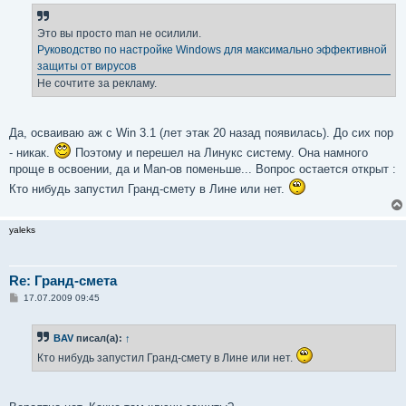
б
щ
е
Это вы просто man не осилили.
н
Руководство по настройке Windows для максимально эффективной
и
е
защиты от вирусов
Не сочтите за рекламу.
Да, осваиваю аж с Win 3.1 (лет этак 20 назад появилась). До сих пор
- никак.
Поэтому и перешел на Линукс систему. Она намного
проще в освоении, да и Man-ов поменьше... Вопрос остается открыт :
Кто нибудь запустил Гранд-смету в Лине или нет.
yaleks
Re: Гранд-смета
С
17.07.2009 09:45
о
о
б
BAV
писал(а):
↑
щ
е
Кто нибудь запустил Гранд-смету в Лине или нет.
н
и
е