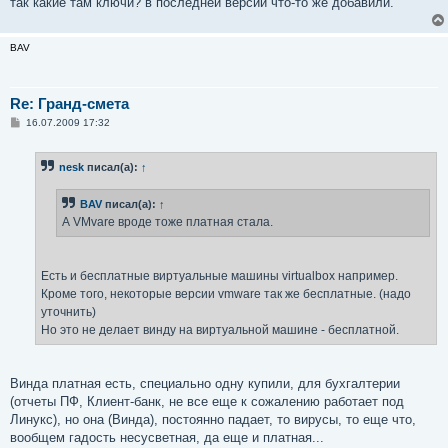
так какие там ключи? в последней версии что-то же добавили.
BAV
Re: Гранд-смета
С
16.07.2009 17:32
о
о
б
nesk
писал(а):
↑
щ
е
н
BAV
писал(а):
↑
и
е
А VMvare вроде тоже платная стала.
Есть и бесплатные виртуальные машины virtualbox например.
Кроме того, некоторые версии vmware так же бесплатные. (надо
уточнить)
Но это не делает винду на виртуальной машине - бесплатной.
Винда платная есть, специально одну купили, для бухгалтерии
(отчеты ПФ, Клиент-банк, не все еще к сожалению работает под
Линукс), но она (Винда), постоянно падает, то вирусы, то еще что,
вообщем гадость несусветная, да еще и платная...