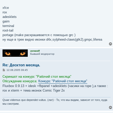
н
и
е
xfce
rox
adesklets
gaim
terminal
root-tail
portage (make раскрашивается с помощью grc )
ну еще в трее видно иконки d4x,sylpheed-claws(gtk2),gmpc,liferea
zenwolf
Бывший модератор
Re: Десктоп месяца.
С
12.08.2005 09:45
о
о
Скриншот на конкурс "Рабочий стол месяца"
б
Обсуждение конкурса:
Конкурс "Рабочий стол месяца"
щ
е
Fluxbox 0.9.13 + idesk +fbpanel +adesklets (часики на горе ),а также :
н
rox и xterm + тема иконок Сomic Tiger 2x
и
е
Quae videmus quo dependet vultus. (лат) - То, что мы видим, зависит от того, куда
мы смотрим.