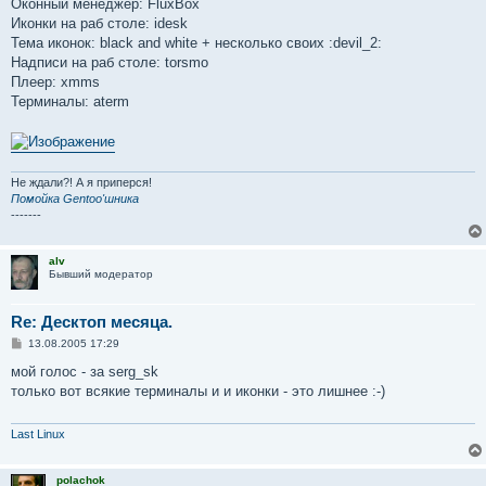
Оконный менеджер: FluxBox
н
Иконки на раб столе: idesk
и
е
Тема иконок: black and white + несколько своих :devil_2:
Надписи на раб столе: torsmo
Плеер: xmms
Терминалы: aterm
Не ждали?! А я приперся!
Помойка Gentoo'шника
-------
alv
Бывший модератор
Re: Десктоп месяца.
С
13.08.2005 17:29
о
о
мой голос - за serg_sk
б
только вот всякие терминалы и и иконки - это лишнее :-)
щ
е
н
и
Last Linux
е
polachok