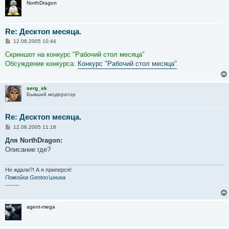
NorthDragon
Re: Десктоп месяца.
С
12.08.2005 10:44
о
о
Скриншот на конкурс "Рабочий стол месяца"
б
Обсуждение конкурса:
Конкурс "Рабочий стол месяца"
щ
е
н
и
serg_sk
е
Бывший модератор
Re: Десктоп месяца.
С
12.08.2005 11:16
о
о
Для NorthDragon:
б
Описание где?
щ
е
н
и
Не ждали?! А я приперся!
е
Помойка Gentoo'шника
-------
agent-mega