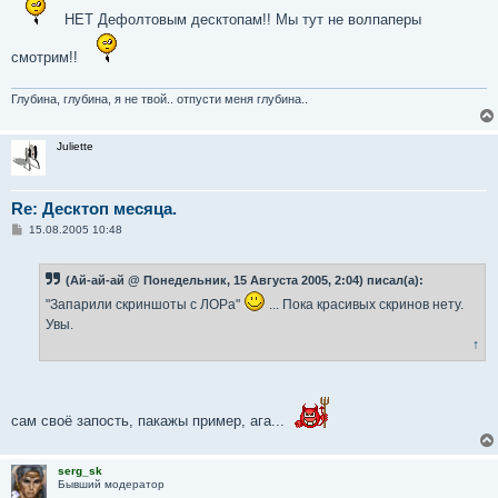
щ
НЕТ Дефолтовым десктопам!! Мы тут не волпаперы
е
н
и
смотрим!!
е
Глубина, глубина, я не твой.. отпусти меня глубина..
Juliette
Re: Десктоп месяца.
С
15.08.2005 10:48
о
о
б
(Ай-ай-ай @ Понедельник, 15 Августа 2005, 2:04) писал(а):
щ
е
"Запарили скриншоты с ЛОРа"
... Пока красивых скринов нету.
н
и
Увы.
е
↑
сам своё запость, пакажы пример, ага...
serg_sk
Бывший модератор