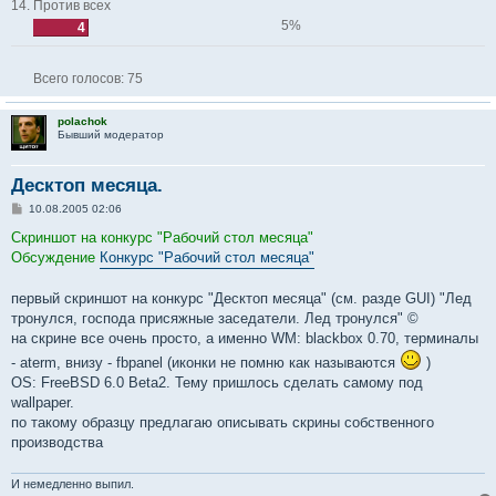
14. Против всех
5%
4
Всего голосов:
75
polachok
Бывший модератор
Десктоп месяца.
С
10.08.2005 02:06
о
о
Скриншот на конкурс "Рабочий стол месяца"
б
Обсуждение
Конкурс "Рабочий стол месяца"
щ
е
н
первый скриншот на конкурс "Десктоп месяца" (см. разде GUI) "Лед
и
е
тронулся, господа присяжные заседатели. Лед тронулся" ©
на скрине все очень просто, а именно WM: blackbox 0.70, терминалы
- aterm, внизу - fbpanel (иконки не помню как называются
)
OS: FreeBSD 6.0 Beta2. Тему пришлось сделать самому под
wallpaper.
по такому образцу предлагаю описывать скрины собственного
производства
И немедленно выпил.