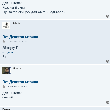
о
Для Juliette:
б
Красивый скрин.
щ
е
Где такую скинуху для XMMS надыбала?
н
и
е
Juliette
Re: Десктоп месяца.
С
13.08.2005 21:38
о
о
2
Sergey T
б
издеся
щ
е
B)
н
и
е
Sergey T
Re: Десктоп месяца.
С
13.08.2005 21:45
о
о
Для Juliette:
б
спасибо
щ
е
н
и
Evgen
е