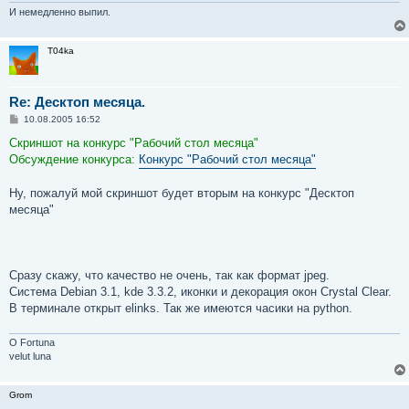
и
И немедленно выпил.
е
T04ka
Re: Десктоп месяца.
С
10.08.2005 16:52
о
о
Скриншот на конкурс "Рабочий стол месяца"
б
Обсуждение конкурса:
Конкурс "Рабочий стол месяца"
щ
е
н
Ну, пожалуй мой скриншот будет вторым на конкурс "Десктоп
и
е
месяца"
Сразу скажу, что качество не очень, так как формат jpeg.
Система Debian 3.1, kde 3.3.2, иконки и декорация окон Crystal Clear.
В терминале открыт elinks. Так же имеются часики на python.
O Fortuna
velut luna
Grom