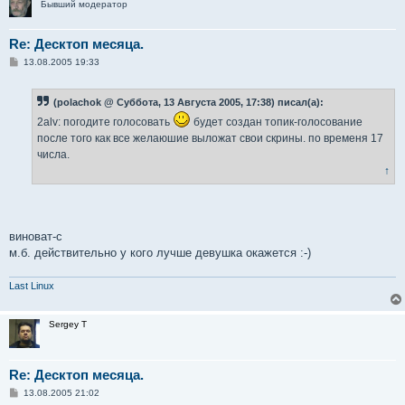
Бывший модератор
Re: Десктоп месяца.
С
13.08.2005 19:33
о
о
б
(polachok @ Суббота, 13 Августа 2005, 17:38) писал(а):
щ
е
2alv: погодите голосовать
будет создан топик-голосование
н
и
после того как все желаюшие выложат свои скрины. по временя 17
е
числа.
↑
виноват-с
м.б. действительно у кого лучше девушка окажется :-)
Last Linux
Sergey T
Re: Десктоп месяца.
С
13.08.2005 21:02
о