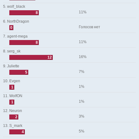
5. wolf_black
11%
8
6. NorthDragon
Голосов нет
0
7. agent-mega
11%
8
8. serg_sk
16%
12
9. Juliette
7%
5
10. Evgen
1%
1
11. WolfON
1%
1
12. Neuron
3%
2
13. S_mark
5%
4