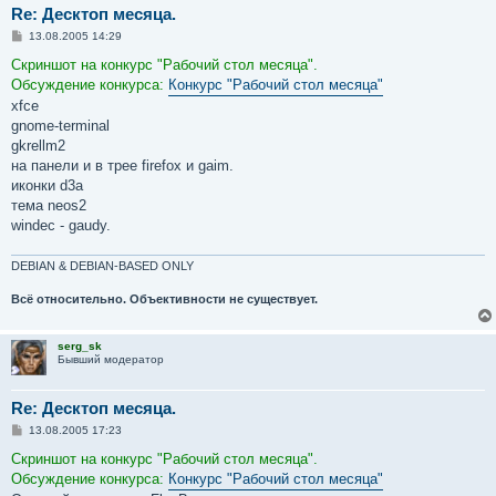
Re: Десктоп месяца.
С
13.08.2005 14:29
о
о
Скриншот на конкурс "Рабочий стол месяца".
б
Обсуждение конкурса:
Конкурс "Рабочий стол месяца"
щ
е
xfce
н
gnome-terminal
и
е
gkrellm2
на панели и в трее firefox и gaim.
иконки d3a
тема neos2
windec - gaudy.
DEBIAN & DEBIAN-BASED ONLY
Всё относительно. Объективности не существует.
serg_sk
Бывший модератор
Re: Десктоп месяца.
С
13.08.2005 17:23
о
о
Скриншот на конкурс "Рабочий стол месяца".
б
Обсуждение конкурса:
Конкурс "Рабочий стол месяца"
щ
е