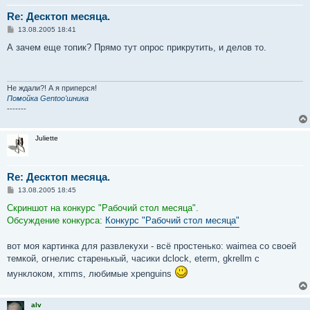
Re: Десктоп месяца.
С
13.08.2005 18:41
о
о
А зачем еще топик? Прямо тут опрос прикрутить, и делов то.
б
щ
е
н
и
Не ждали?! А я приперся!
е
Помойка Gentoo'шника
-------
Juliette
Re: Десктоп месяца.
С
13.08.2005 18:45
о
о
Скриншот на конкурс "Рабочий стол месяца".
б
Обсуждение конкурса:
Конкурс "Рабочий стол месяца"
щ
е
н
вот моя картинка для развлекухи - всё простенько: waimea со своей
и
е
темкой, огнелис старенькый, часики dclock, eterm, gkrellm с
мунклоком, xmms, любимые xpenguins
alv