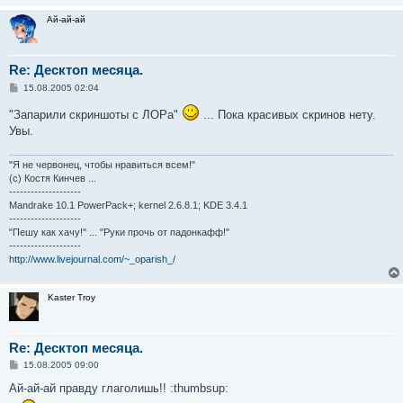
Ай-ай-ай
Re: Десктоп месяца.
С
15.08.2005 02:04
о
о
"Запарили скриншоты с ЛОРа"
... Пока красивых скринов нету.
б
Увы.
щ
е
н
и
"Я не червонец, чтобы нравиться всем!"
е
(с) Костя Кинчев ...
--------------------
Mandrake 10.1 PowerPack+; kernel 2.6.8.1; KDE 3.4.1
--------------------
"Пешу как хачу!" ... "Руки прочь от падонкафф!"
--------------------
http://www.livejournal.com/~_oparish_/
Kaster Troy
Re: Десктоп месяца.
С
15.08.2005 09:00
о
о
Ай-ай-ай правду глаголишь!! :thumbsup:
б