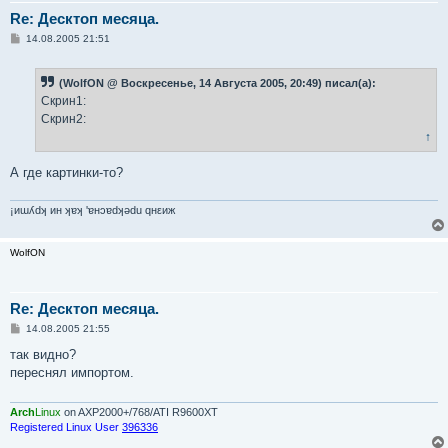
Re: Десктоп месяца.
С
14.08.2005 21:51
о
о
б
(WolfON @ Воскресенье, 14 Августа 2005, 20:49) писал(а):
щ
е
Скрин1:
н
Скрин2:
и
е
↑
А где картинки-то?
¡иɯʎdʞ ин ʞɐʞ 'ɐнɔɐdʞǝdu qнεиж
WolfON
Re: Десктоп месяца.
С
14.08.2005 21:55
о
о
так видно?
б
переснял импортом.
щ
е
н
и
Arch
Linux
on AXP2000+/768/ATI R9600XT
е
Registered Linux User
396336