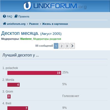
FAQ
Правила
unixforum.org
Разное
Жизнь в картинках
Десктоп месяца.
(Август 2005)
Модераторы:
Warderer
,
Модераторы разделов
1
2
3
След.
88 сообщений
Лучший десктоп у ...
1. polachok
25%
19
2. Morda
5%
4
3. Grom
Голосов нет
0
4. theli
9%
7