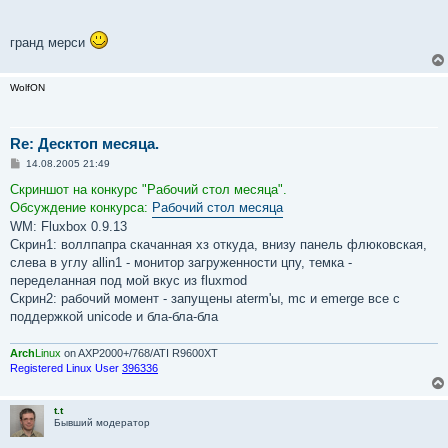
гранд мерси
WolfON
Re: Десктоп месяца.
С
14.08.2005 21:49
о
о
Скриншот на конкурс "Рабочий стол месяца".
б
Обсуждение конкурса:
Рабочий стол месяца
щ
е
WM: Fluxbox 0.9.13
н
Скрин1: воллпапра скачанная хз откуда, внизу панель флюковская,
и
е
слева в углу allin1 - монитор загруженности цпу, темка -
переделанная под мой вкус из fluxmod
Скрин2: рабочий момент - запущены aterm'ы, mc и emerge все с
поддержкой unicode и бла-бла-бла
Arch
Linux
on AXP2000+/768/ATI R9600XT
Registered Linux User
396336
t.t
Бывший модератор