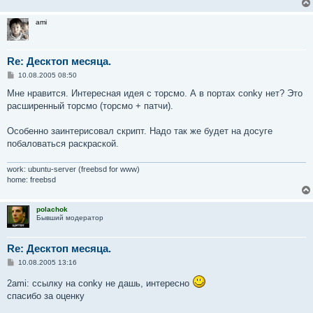
ami
Re: Десктоп месяца.
С
10.08.2005 08:50
о
о
Мне нравится. Интересная идея с торсмо. А в портах conky нет? Это
б
расширенный торсмо (торсмо + патчи).
щ
е
н
Особенно заинтерисовал скрипт. Надо так же будет на досуге
и
е
побаловаться раскраской.
work: ubuntu-server (freebsd for www)
home: freebsd
polachok
Бывший модератор
Re: Десктоп месяца.
С
10.08.2005 13:16
о
о
2ami: ссылку на conky не дашь, интересно
б
спасибо за оценку
щ
е
н