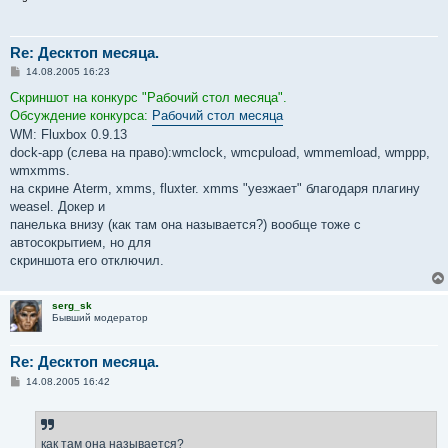
Re: Десктоп месяца.
С
14.08.2005 16:23
о
о
Скриншот на конкурс "Рабочий стол месяца".
б
Обсуждение конкурса:
Рабочий стол месяца
щ
е
WM: Fluxbox 0.9.13
н
dock-app (слева на право):wmclock, wmcpuload, wmmemload, wmppp,
и
е
wmxmms.
на скрине Aterm, xmms, fluxter. xmms "уезжает" благодаря плагину
weasel. Докер и
панелька внизу (как там она называется?) вообще тоже с
автосокрытием, но для
скриншота его отключил.
serg_sk
Бывший модератор
Re: Десктоп месяца.
С
14.08.2005 16:42
о
о
б
щ
е
как там она называется?