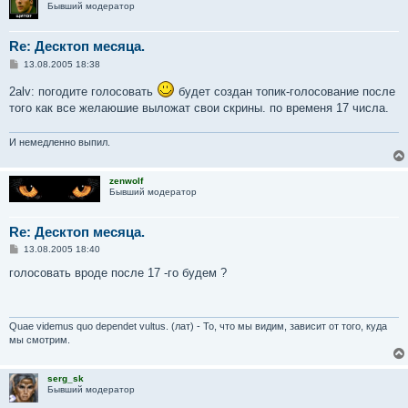
Бывший модератор
Re: Десктоп месяца.
С
13.08.2005 18:38
о
о
2alv: погодите голосовать
будет создан топик-голосование после
б
того как все желаюшие выложат свои скрины. по временя 17 числа.
щ
е
н
и
И немедленно выпил.
е
zenwolf
Бывший модератор
Re: Десктоп месяца.
С
13.08.2005 18:40
о
о
голосовать вроде после 17 -го будем ?
б
щ
е
н
и
Quae videmus quo dependet vultus. (лат) - То, что мы видим, зависит от того, куда
е
мы смотрим.
serg_sk
Бывший модератор