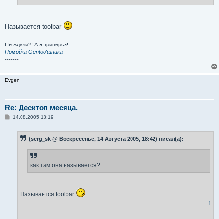
н
и
е
Называется toolbar
Не ждали?! А я приперся!
Помойка Gentoo'шника
-------
Evgen
Re: Десктоп месяца.
С
14.08.2005 18:19
о
о
б
(serg_sk @ Воскресенье, 14 Августа 2005, 18:42) писал(а):
щ
е
н
и
е
как там она называется?
Называется toolbar
↑