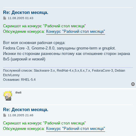
Re: Десктоп месяца.
С
11.08.2005 01:43
о
о
Скриншот на конкурс "Рабочий стол месяца"
б
Обсуждение конкурса:
Конкурс "Рабочий стол месяца"
щ
е
н
Вот моя основная рабочая среда:
и
е
Fedora Core -3, Gnome-2.8.0, запущены gnome-term и gnuplot.
Иконки по сторонам разнесены потому как отношение сторон экрана
8х5 (широкий и низкий)
Послужной список: Slackware-3.x, RedHat-4.x,5.x,6.x,7.x, FedoraCore-3, Debian
Etch/Lenny
Осваиваю: RHEL-5.4
theli
Re: Десктоп месяца.
С
11.08.2005 21:46
о
о
Скриншот на конкурс "Рабочий стол месяца"
б
Обсуждение конкурса:
Конкурс "Рабочий стол месяца"
щ
е