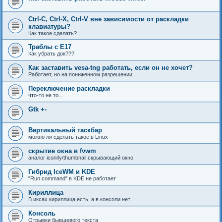
Ctrl-C, Ctrl-X, Ctrl-V вне зависимости от раскладки
клавиатуры?
Как такое сделать?
Траблы с E17
Как убрать док???
Как заставить vesa-tng работать, если он не хочет?
Работает, но на пониженном разрешении.
Переключение раскладки
что-то не то...
Gtk +-
Вертикальный таскбар
можно ли сделать такое в Linux
скрытие окна в fvwm
аналог iconify/thumbnail,скрывающий окно
Гибрид IceWM и KDE
"Run command" в KDE не работает
Кириллица
В иксах кириллица есть, а в консоли нет
Консоль
Отрывки бывшевого текста