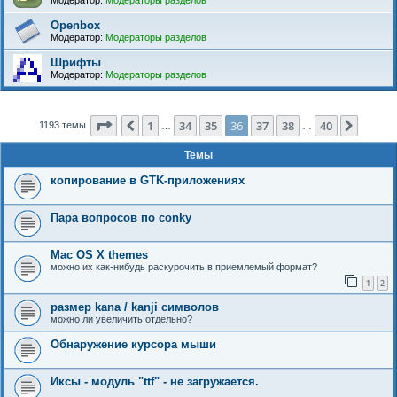
Модератор:
Модераторы разделов
Openbox
Модератор:
Модераторы разделов
Шрифты
Модератор:
Модераторы разделов
Страница
36
из
40
1
34
35
36
37
38
40
Пред.
След.
1193 темы
…
…
Темы
копирование в GTK-приложениях
Пара вопросов по conky
Mac OS X themes
можно их как-нибудь раскурочить в приемлемый формат?
1
2
размер kana / kanji символов
можно ли увеличить отдельно?
Обнаружение курсора мыши
Иксы - модуль "ttf" - не загружается.