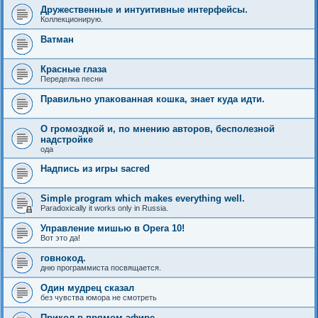
Дружественные и интуитивные интерфейсы.
Коллекционирую.
Ватман
Красные глаза
Переделка песни
Правильно упакованная кошка, знает куда идти.
O громоздкой и, по мнению авторов, бесполезной
надстройке
ода
Надпись из игры sacred
Simple program which makes everything well.
Paradoxically it works only in Russia.
Управление мишью в Opera 10!
Вот это да!
говнокод.
дню программиста посвящается.
Один мудрец сказал
без чувства юмора не смотреть
Прикол в прямом эфире