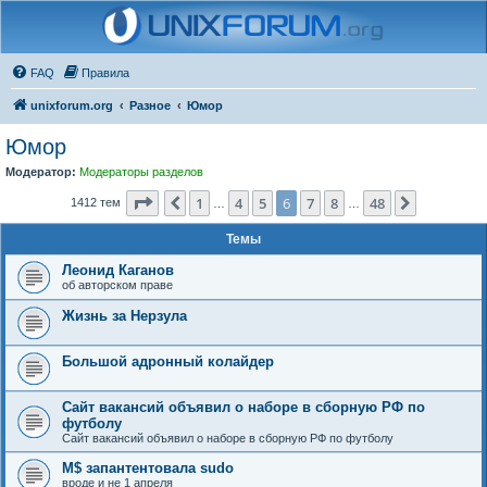
FAQ
Правила
unixforum.org
Разное
Юмор
Юмор
Модератор:
Модераторы разделов
Страница
6
из
48
1
4
5
6
7
8
48
Пред.
След.
1412 тем
…
…
Темы
Леонид Каганов
об авторском праве
Жизнь за Нерзула
Большой адронный колайдер
Сайт вакансий объявил о наборе в сборную РФ по
футболу
Сайт вакансий объявил о наборе в сборную РФ по футболу
M$ запантентовала sudo
вроде и не 1 апреля