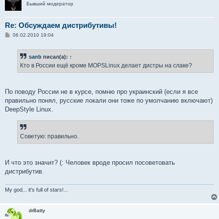
Бывший модератор
Re: Обсуждаем дистрибутивы!
С
06.02.2010 19:04
о
о
б
sanb
писал(а):
↑
щ
е
Кто в России ещё кроме MOPSLinux делает дистры на слаке?
н
и
е
По поводу России не в курсе, помню про украинский (если я все
правильно понял, русские локали они тоже по умолчанию включают)
DeepStyle Linux.
Советую: правильно.
И что это значит? (: Человек вроде просил посоветовать
дистрибутив.
My god... it's full of stars!...
drBatty