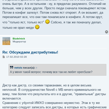
очень быстро. А в остальном - ну, в пределах разумного. Отличий не
больше, чем у всех других. Просто люди сначала поковыряют ястом.
Потом в конфиг залезут. Потом снова яст откроет. А он возьмет, да
перезапишет все, что они там понаписали в конфиге. А потом орут,
что "только яст, только яст"
Собсно, я так же поначалу делал,
только не орал нигде
Bizdelnick
Модератор
Re: Обсуждаем дистрибутивы!
С
17.02.2010 02:28
о
о
б
netvis
писал(а):
↑
щ
е
А у меня такой вопрос: почему все так не любят openSuse?
н
и
е
Дистр как дистр, со своими тараканами, но в целом весьма
неплохой. В сотрудничестве Novell с M$ ничего криминального не
вижу, тем более что результаты его и в другие, "правильные" дистры
включаются.
Сравнение с убунтой ИМХО совершенно неуместно. Этак в ту же
категорию следует записать все дистры, в которых есть графические