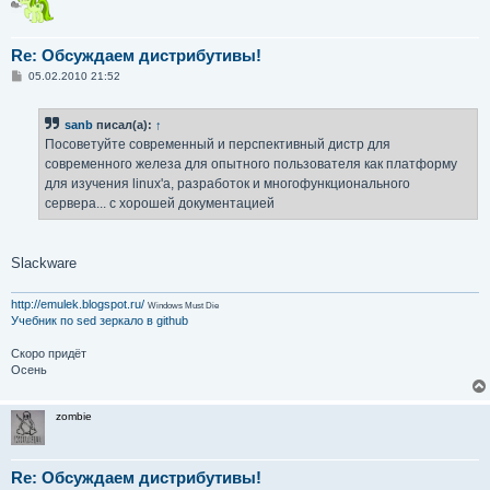
Re: Обсуждаем дистрибутивы!
С
05.02.2010 21:52
о
о
б
sanb
писал(а):
↑
щ
е
Посоветуйте современный и перспективный дистр для
н
современного железа для опытного пользователя как платформу
и
е
для изучения linux'а, разработок и многофункционального
сервера... с хорошей документацией
Slackware
http://emulek.blogspot.ru/
Windows Must Die
Учебник по sed
зеркало в github
Скоро придёт
Осень
zombie
Re: Обсуждаем дистрибутивы!