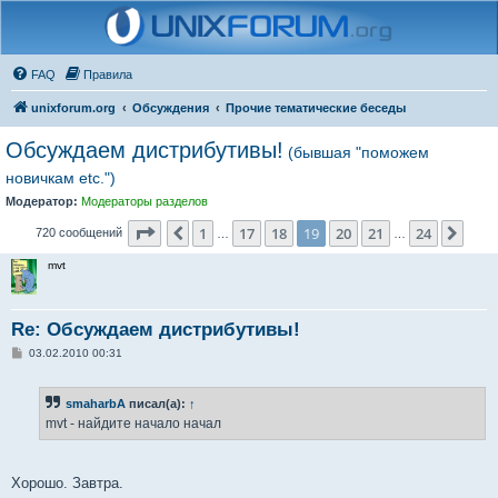
FAQ
Правила
unixforum.org
Обсуждения
Прочие тематические беседы
Обсуждаем дистрибутивы!
(бывшая "поможем
новичкам etc.")
Модератор:
Модераторы разделов
Страница
19
из
24
1
17
18
19
20
21
24
Пред.
След
720 сообщений
…
…
mvt
Re: Обсуждаем дистрибутивы!
С
03.02.2010 00:31
о
о
б
smaharbA
писал(а):
↑
щ
е
mvt - найдите начало начал
н
и
е
Хорошо. Завтра.