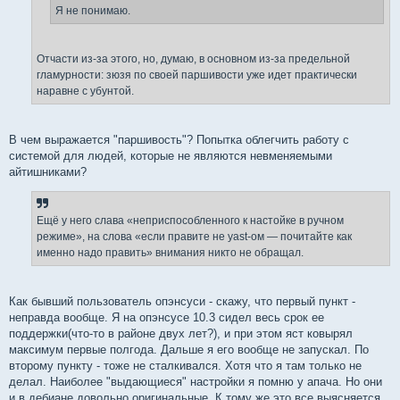
Я не понимаю.
Отчасти из-за этого, но, думаю, в основном из-за предельной
гламурности: зюзя по своей паршивости уже идет практически
наравне с убунтой.
В чем выражается "паршивость"? Попытка облегчить работу с
системой для людей, которые не являются невменяемыми
айтишниками?
Ещё у него слава «неприспособленного к настойке в ручном
режиме», на слова «если правите не yast-ом — почитайте как
именно надо править» внимания никто не обращал.
Как бывший пользователь опэнсуси - скажу, что первый пункт -
неправда вообще. Я на опэнсусе 10.3 сидел весь срок ее
поддержки(что-то в районе двух лет?), и при этом яст ковырял
максимум первые полгода. Дальше я его вообще не запускал. По
второму пункту - тоже не сталкивался. Хотя что я там только не
делал. Наиболее "выдающиеся" настройки я помню у апача. Но они
и в дебиане довольно оригинальные. К тому же это все выясняется