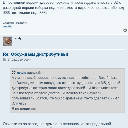
В последней версии здорово прокачали производительность в 32-х
разрядной версии (сборка под i686 вместо ядро и основные либо под
i686, остальное под i386).
Спасибо сказали:
zombie
eddy
Re: Обсуждаем дистрибутивы!
С
17.02.2010 00:44
о
о
б
netvis
писал(а):
↑
щ
е
А у меня такой вопрос: почему все так не любят openSuse? Читал
н
на Википедии - там пишут, что из-за сотрудничества с MS, данный
и
е
дистрибутив потерял много последователей... И distrowatch тоже
не в восторге от этого дистра... А почему так? Неужели
пользователи боятся, что MS со временем что-то сделает с ним?
Или что?
Я не понимаю.
Отчасти из-за этого, но, думаю, в основном из-за предельной