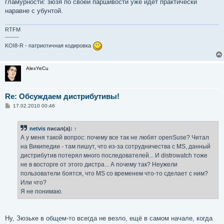
гламурности: зюзя по своей паршивости уже идет практически
наравне с убунтой.
RTFM
-------
KOI8-R - патриотичная кодировка
AlexYeCu
Re: Обсуждаем дистрибутивы!
С
17.02.2010 00:46
о
о
б
netvis
писал(а):
↑
щ
е
А у меня такой вопрос: почему все так не любят openSuse? Читал
н
на Википедии - там пишут, что из-за сотрудничества с MS, данный
и
е
дистрибутив потерял много последователей... И distrowatch тоже
не в восторге от этого дистра... А почему так? Неужели
пользователи боятся, что MS со временем что-то сделает с ним?
Или что?
Я не понимаю.
Ну, Зюзьке в общем-то всегда не везло, ещё в самом начале, когда