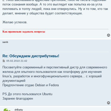
поток сознания вообще. А то это выглядит как попытка из-за угла
поплевать в толпу людей, пока они отвернулись. Ну и то том, кто так
делает, мнение у общества будет соответствующее.
Желаю успехов.
Как правильно задавать вопросы
sanb
Re: Обсуждаем дистрибутивы!
С
05.02.2010 21:42
о
о
Посоветуйте современный и перспективный дистр для современного
б
железа для опытного пользователя как платформу для изучения
щ
е
linux'а, разработок и многофункционального сервера... с хорошей
н
документацией
и
е
Предпочтение отдаю Debian и Fedora
PS До этого пользовался Ubuntu
Заранее благодарен
drBatty