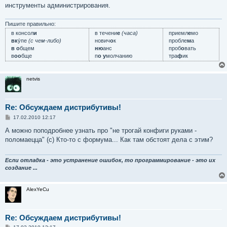
инструменты администрирования.
Пишите правильно:
в консол
и
в течени
е
(часа)
приемл
е
мо
вк
у́пе
(с чем-либо)
нович
о
к
пробле
м
а
в о
бщем
ню
анс
проб
о
вать
в
оо
бще
п
о у
молчанию
тра
ф
ик
netvis
Re: Обсуждаем дистрибутивы!
С
17.02.2010 12:17
о
о
А можно поподробнее узнать про "не трогай конфиги руками -
б
поломаецца" (с) Кто-то с формума... Как там обстоят дела с этим?
щ
е
н
и
Если отладка - это устранение ошибок, то программирование - это их
е
создание ...
AlexYeCu
Re: Обсуждаем дистрибутивы!
С