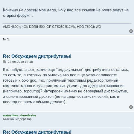
е
Конечно не совсем мое дело, но у вас все ссылки на блоге ведут на
старый форум...
AMD 4600+, 4Gb DDRII-800, GF GTS250 512Mb, HDD 750Gb WD
Mr Y
Re: Обсуждаем дистрибутивы!
С
28.05.2010 18:46
о
о
Кто-нибудь знает, какие еще "олдскульные" дистрибутивы остались,
б
то есть то, в которых по умолчанию все еще установливаестя
щ
е
готовый к бою gcc, mc, приличный текстовый редактор,полный
н
комплект манов и куча системных утилит для администрирования
и
е
(например, tcpdump)? Интересен именно не серверный дистрибутив,
а ориентированный десктоп (не на среднестатистический, как в
последнее время обычно делают).
watashiwa_daredeska
Бывший модератор
Re: Обсуждаем дистрибутивы!