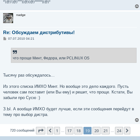
*'(@)'(@)'''''''|(@)(@)******|(@)*
nadge
Re: Обсуждаем дистрибутивы!
С
07.07.2010 04:21
о
о
б
щ
е
что проще Минт, Федора, или PCLINUX OS
н
и
е
Тысячу раз обсуждалось...
Из этого списка ИМХО Минт. Но вообще это дело каждого. Пусть
человек сам поставит (или Вы ему) и решит, что проще. Кстати, Вы
забыли про Сусю :)
З.Ы. А вообще ИМХО будет лучше, если эти сообщения перейдут в
тему про выбор дистра.
Страница
19
из
24
1
17
18
19
20
21
24
Пред.
След
720 сообщений
…
…