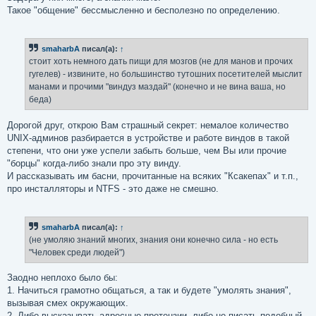
Такое "общение" бессмысленно и бесполезно по определению.
smaharbA
писал(а):
↑
стоит хоть немного дать пищи для мозгов (не для манов и прочих
гугелев) - извините, но большинство тутошних посетителей мыслит
манами и прочими "виндуз маздай" (конечно и не вина ваша, но
беда)
Дорогой друг, открою Вам страшный секрет: немалое количество
UNIX-админов разбирается в устройстве и работе виндов в такой
степени, что они уже успели забыть больше, чем Вы или прочие
"борцы" когда-либо знали про эту винду.
И рассказывать им басни, прочитанные на всяких "Ксакепах" и т.п.,
про инсталляторы и NTFS - это даже не смешно.
smaharbA
писал(а):
↑
(не умоляю знаний многих, знания они конечно сила - но есть
"Человек среди людей")
Заодно неплохо было бы:
1. Начиться грамотно общаться, а так и будете "умолять знания",
вызывая смех окружающих.
2. Либо высказывать адресные претензии, либо не писать подобный