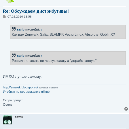
Re: Обсуждаем дистрибутивы!
С
07.02.2010 13:58
о
о
б
sanb
писал(а):
↑
щ
е
Как вам Zenwalk, Salix, SLAMPP, VectorLinux, Absolute, GoblinX?
н
и
е
sanb
писал(а):
↑
Решил я ставить не чистую слаку а "доработанную"
ИМХО лучше самому.
http://emulek.blogspot.ru/
Windows Must Die
Учебник по sed
зеркало в github
Скоро придёт
Осень
netvis