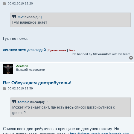
С
06.02.2010 12:20
о
о
б
mvt
писал(а):
↑
щ
е
Гугл наверное знает
н
и
е
Гугл не помог.
ЛИНУКСФОРУМ ДЛЯ ЛЮДЕЙ
|
Гугляшечка
|
Блог
I'm banned by
/dev/random
with his team.
Aectann
Бывший модератор
Re: Обсуждаем дистрибутивы!
С
06.02.2010 13:59
о
о
б
zombie
писал(а):
↑
щ
е
Может кто знает сайт, где есть
весь
список дистрибутивов с
н
gnome?
и
е
Список всех дистрибутивов в принципе не доступен никому. Но