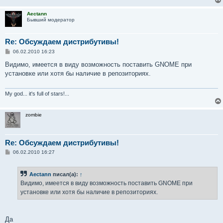
Aectann
Бывший модератор
Re: Обсуждаем дистрибутивы!
С
06.02.2010 16:23
о
о
Видимо, имеется в виду возможность поставить GNOME при
б
установке или хотя бы наличие в репозиториях.
щ
е
н
и
My god... it's full of stars!...
е
zombie
Re: Обсуждаем дистрибутивы!
С
06.02.2010 16:27
о
о
б
Aectann
писал(а):
↑
щ
е
Видимо, имеется в виду возможность поставить GNOME при
н
установке или хотя бы наличие в репозиториях.
и
е
Да