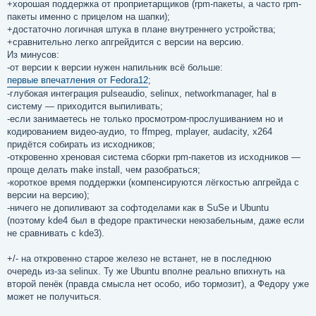
+хорошая поддержка от проприетарщиков (rpm-пакеты, а часто rpm-
пакеты именно с прицелом на шапки);
+достаточно логичная штука в плане внутреннего устройства;
+сравнительно легко апгрейдится с версии на версию.
Из минусов:
-от версии к версии нужен напильник всё больше:
первые впечатления от Fedora12
;
-глубокая интеграция pulseaudio, selinux, networkmanager, hal в
систему — приходится выпиливать;
-если занимаетесь не только просмотром-прослушиванием но и
кодированием видео-аудио, то ffmpeg, mplayer, audacity, x264
придётся собирать из исходников;
-откровенно хреновая система сборки rpm-пакетов из исходников —
проще делать make install, чем разобраться;
-короткое время поддержки (компенсируются лёгкостью апгрейда с
версии на версию);
-ничего не допиливают за софтоделами как в SuSe и Ubuntu
(поэтому kde4 был в федоре практически неюзабельным, даже если
не сравнивать с kde3).
+/- на откровенно старое железо не встанет, не в последнюю
очередь из-за selinux. Ту же Ubuntu вполне реально впихнуть на
второй пенёк (правда смысла нет особо, ибо тормозит), а Федору уже
может не получиться.