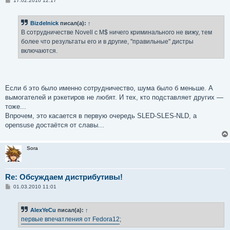
17.02.2010 12:17
о
о
б
Bizdelnick
писал(а):
↑
щ
е
В сотрудничестве Novell с M$ ничего криминального не вижу, тем
н
более что результаты его и в другие, "правильные" дистры
и
е
включаются.
Если б это было именно сотрудничество, шума было б меньше. А
вымогателей и рэкетиров не любят. И тех, кто подставляет других —
тоже...
Впрочем, это касается в первую очередь SLED-SLES-NLD, а
opensuse достаётся от славы...
Sora
Re: Обсуждаем дистрибутивы!
С
01.03.2010 11:01
о
о
б
AlexYeCu
писал(а):
↑
щ
е
первые впечатления от Fedora12
;
н
и