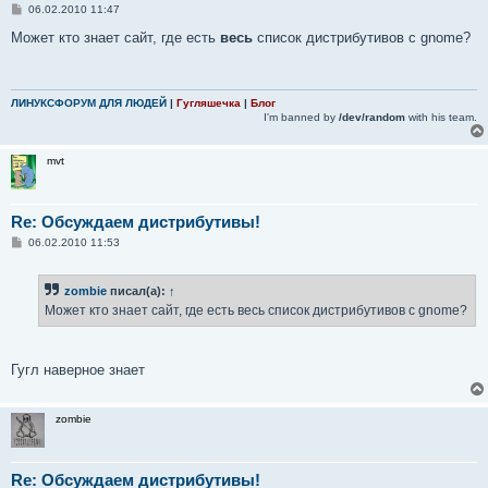
С
06.02.2010 11:47
о
о
Может кто знает сайт, где есть
весь
список дистрибутивов с gnome?
б
щ
е
н
и
ЛИНУКСФОРУМ ДЛЯ ЛЮДЕЙ
|
Гугляшечка
|
Блог
е
I'm banned by
/dev/random
with his team.
mvt
Re: Обсуждаем дистрибутивы!
С
06.02.2010 11:53
о
о
б
zombie
писал(а):
↑
щ
е
Может кто знает сайт, где есть весь список дистрибутивов с gnome?
н
и
е
Гугл наверное знает
zombie
Re: Обсуждаем дистрибутивы!