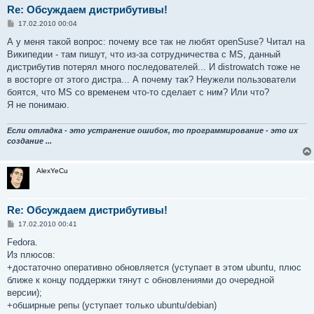
Re: Обсуждаем дистрибутивы!
С
17.02.2010 00:04
о
о
А у меня такой вопрос: почему все так не любят openSuse? Читал на
б
Википедии - там пишут, что из-за сотрудничества с MS, данный
щ
е
дистрибутив потерял много последователей... И distrowatch тоже не
н
в восторге от этого дистра... А почему так? Неужели пользователи
и
е
боятся, что MS со временем что-то сделает с ним? Или что?
Я не понимаю.
Если отладка - это устранение ошибок, то программирование - это их
создание ...
AlexYeCu
Re: Обсуждаем дистрибутивы!
С
17.02.2010 00:41
о
о
Fedora.
б
Из плюсов:
щ
е
+достаточно оперативно обновляется (уступает в этом ubuntu, плюс
н
ближе к концу поддержки тянут с обновлениями до очередной
и
е
версии);
+обширные репы (уступает только ubuntu/debian)