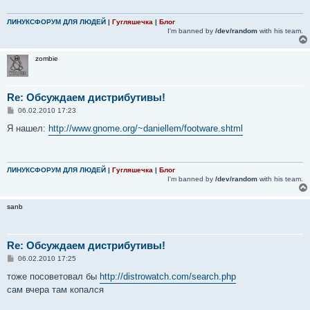
ЛИНУКСФОРУМ ДЛЯ ЛЮДЕЙ
|
Гугляшечка
|
Блог
I'm banned by
/dev/random
with his team.
zombie
Re: Обсуждаем дистрибутивы!
С
06.02.2010 17:23
о
о
Я нашел:
http://www.gnome.org/~daniellem/footware.shtml
б
щ
е
н
и
ЛИНУКСФОРУМ ДЛЯ ЛЮДЕЙ
|
Гугляшечка
|
Блог
е
I'm banned by
/dev/random
with his team.
sanb
Re: Обсуждаем дистрибутивы!
С
06.02.2010 17:25
о
о
тоже посоветовал бы
http://distrowatch.com/search.php
б
сам вчера там копался
щ
е
н