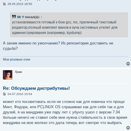
С
28.05.2010 18:50
о
о
б
Mr Y
писал(а):
↑
щ
е
установливаестя готовый к бою gcc, mc, приличный текстовый
н
редактор,полный комплект манов и куча системных утилит для
и
е
администрирования (например, tcpdump)
А зачем именно по умолчанию? Из репозитория доставить не
судьба?
Мои
розовые очки
Грам
Re: Обсуждаем дистрибутивы!
С
04.07.2010 10:54
о
о
может кто посоветовать если не сложно как для новичка что проще
б
Минт, Федора, или PCLINUX OS спрашиваю как для себя так и для
щ
е
друзей, я на мандриве уже пару лет с убунту ушол с версии 7.04
н
больше ничего не ставил себе мне нужна стабильность в свое время
и
е
мандрива на мое железо это дала теперь вот смотрю что выбрать