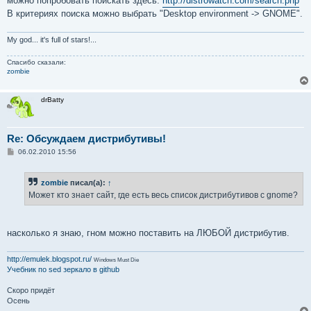
можно попробовать поискать здесь:
http://distrowatch.com/search.php
В критериях поиска можно выбрать "Desktop environment -> GNOME".
My god... it's full of stars!...
Спасибо сказали:
zombie
drBatty
Re: Обсуждаем дистрибутивы!
С
06.02.2010 15:56
о
о
б
zombie
писал(а):
↑
щ
е
Может кто знает сайт, где есть весь список дистрибутивов с gnome?
н
и
е
насколько я знаю, гном можно поставить на ЛЮБОЙ дистрибутив.
http://emulek.blogspot.ru/
Windows Must Die
Учебник по sed
зеркало в github
Скоро придёт
Осень