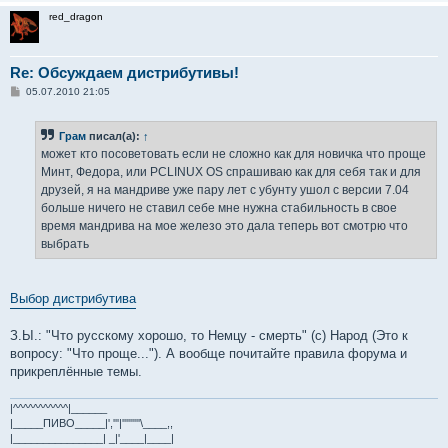
red_dragon
Re: Обсуждаем дистрибутивы!
С
05.07.2010 21:05
о
о
б
Грам
писал(а):
↑
щ
е
может кто посоветовать если не сложно как для новичка что проще
н
Минт, Федора, или PCLINUX OS спрашиваю как для себя так и для
и
е
друзей, я на мандриве уже пару лет с убунту ушол с версии 7.04
больше ничего не ставил себе мне нужна стабильность в свое
время мандрива на мое железо это дала теперь вот смотрю что
выбрать
Выбор дистрибутива
З.Ы.: "Что русскому хорошо, то Немцу - смерть" (с) Народ (Это к
вопросу: "Что проще..."). А вообще почитайте правила форума и
прикреплённые темы.
|^^^^^^^^^^^|______
|_____ПИВО_____|','''|'''''''''\____,,
|_______________| _|'____|____|