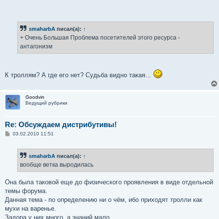
smaharbA
писал(а):
↑
+ Очень Большая Проблема посетителей этого ресурса -
антагонизм
К троллям? А где его нет? Судьба видно такая...
Goodvin
Ведущий рубрики
Re: Обсуждаем дистрибутивы!
С
03.02.2010 11:51
о
о
б
smaharbA
писал(а):
↑
щ
е
вообще ветка выродилась
н
и
е
Она была таковой еще до физического проявления в виде отдельной
темы форума.
Данная тема - по определению ни о чём, ибо приходят тролли как
мухи на варенье.
Задора у них много, а знаний мало.