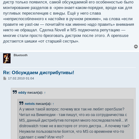
дистр только появился, самой обсуждаемой его особенностью было
монтирование разделов в -хрен-знает-каком-порядке, вроде как для
пугливых переселенцев с винды. Ещё у него слава
«неприспособленного к настойке в ручном режиме», на слова «если
правите не yast-ом — почитайте как именно надо править» внимания
никто не обращал. Сделка Novell и MS подмочила репутацию —
многие стали просто брезговать дистром после этого. А opensuse
достаются шишки «от старшей сестры».
Bluetooth
Re: Обсуждаем дистрибутивы!
С
17.02.2010 01:04
о
о
б
eddy
писал(а):
↑
щ
е
н
netvis
писал(а):
↑
и
е
А у меня такой вопрос: почему все так не любят openSuse?
Читал на Википедии - там пишут, что из-за сотрудничества с
MS, данный дистрибутив потерял много последователей... И
distrowatch тоже не в восторге от этого дистра... А почему так?
Неужели пользователи боятся, что MS со временем что-то
сделает с ним? Или что?