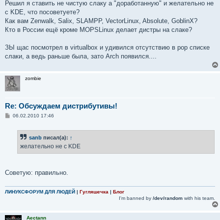
Решил я ставить не чистую слаку а "доработанную" и желательно не
и
е
c KDE, что посоветуете?
Как вам Zenwalk, Salix, SLAMPP, VectorLinux, Absolute, GoblinX?
Кто в России ещё кроме MOPSLinux делает дистры на слаке?
ЗЫ щас посмотрел в virtualbox и удивился отсутствию в pop списке
слаки, а ведь раньше была, зато Arch появился....
zombie
Re: Обсуждаем дистрибутивы!
С
06.02.2010 17:46
о
о
б
sanb
писал(а):
↑
щ
е
желательно не c KDE
н
и
е
Советую: правильно.
ЛИНУКСФОРУМ ДЛЯ ЛЮДЕЙ
|
Гугляшечка
|
Блог
I'm banned by
/dev/random
with his team.
Aectann