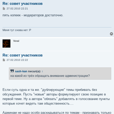
Re: совет участников
С
27.02.2010 22:21
о
о
пять копеек - модераторов достаточно.
б
щ
е
н
и
Меня тут снова нет :P
е
Voral
Re: совет участников
С
27.02.2010 22:22
о
о
б
sash-kan
писал(а):
↑
щ
е
на какой из трёх обращать внимание администрации?
н
и
е
Если суть одна и та же. "дублирующие" темы прибивать без
обсуждения. Пусть "новые" авторы формулируют свою позицию в
первой теме. Ну а автора "обязать" добавлять в голосование пункты
которые хочет видеть там общественность....
Админам не надо особо раскидываться по темам - признавать только