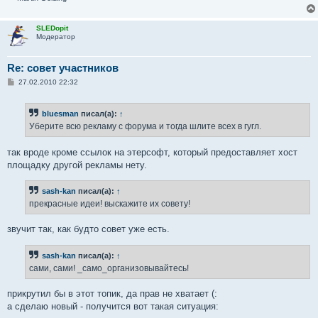
SLEDopit
Модератор
Re: совет участников
С
27.02.2010 22:32
о
о
б
bluesman
писал(а):
↑
щ
е
Уберите всю рекламу с форума и тогда шлите всех в гугл.
н
и
е
так вроде кроме ссылок на этерсофт, который предоставляет хост
площадку другой рекламы нету.
sash-kan
писал(а):
↑
прекрасные идеи! выскажите их совету!
звучит так, как будто совет уже есть.
sash-kan
писал(а):
↑
сами, сами! _само_организовывайтесь!
прикрутил бы в этот топик, да прав не хватает (:
а сделаю новый - получится вот такая ситуация: