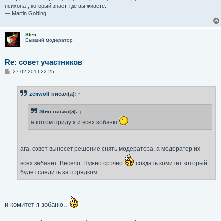
психопат, который знает, где вы живете.
— Martin Golding
Sten
Бывший модератор
Re: совет участников
С
27.02.2010 22:25
о
о
б
zenwolf
писал(а):
↑
щ
е
н
Sten
писал(а):
↑
и
е
а потом приду я и всех зобаню
ага, совет вынесет решение снять модератора, а модератор их
всех забанит. Весело. Нужно срочно
создать комитет который
будет следить за порядком
и комитет я зобаню..