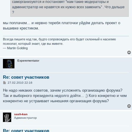
саморганизуются и постановят "нам такие модераторы и
администратор не нравятся их нужно всех заменить" . Что дальше
?
мы поплачем... и нервно теребя платочки уйдём делать проект о
вышивке крестиком.
Всегда пишите код так, будто сопровождать его будет склонный к насилию
психопат, который знает, где вы живете.
— Martin Golding
Experementator
Re: совет участников
С
27.02.2010 22:16
о
о
Не надо никаких советов, зачем усложнять организацию форума?
б
Так и выборного президента недолго дойти... ;) Кого конкретно и чем
щ
е
конкрентно не устраивает нынешняя организация форума?
н
и
е
sash-kan
Администратор
Re: совет участников