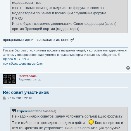
модераторы - все
совет - только помощь в виде чистки форума и советов
модераторам по банам и вопиющим случаям на форуме.
ИМХО
Иначе будет возможно двоевластие Совет федерации (совет)
против Правящей партии (модераторы).
прекрасные идеи! выскажите их совету!
Писать безграмотно - значит посягать на время людей, к которым мы адресуемся,
а потому совершенно недопустимо в правильно организованном обществе. ©
Щерба Л. В., 1957
при сбоях форума см.блог
/dev/random
Администратор
Re: совет участников
С
27.02.2010 22:18
о
о
б
Experementator
писал(а):
↑
щ
е
Не надо никаких советов, зачем усложнять организацию форума?
н
и
Так и выборного президента недолго дойти...
Кого конкретно и
е
чем конкрентно не устраивает нынешняя организация форума?