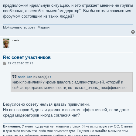
предположим идеальную ситуацию, и это отражает мнение не группы
особенных, а всех без лычек "модератор". Вы бы хотели заниматься
форумом состоящим из таких людей?
Мой компьютер зовут Марвин
nesk
Re: совет участников
С
27.02.2010 22:23
о
о
б
sash-kan
писал(а):
↑
щ
е
каких привилегий? кроме диалога с администрацией, который и
н
сейчас прекрасно можно вести, но только _очень_ неэффективно.
и
е
Безусловно совету нельзя давать привилегий.
Но вот вопрос будет ли диалог с советом эффективней, если даже
среди модераторов иногда согласия нет?
Внимание
: У меня под рукой нет машины с Linux. Я не использую эту ОС. Ответы
я даю либо по памяти, либо мне помогает гугл. Тщательно читайте маны по тем
командам и конфигурационным файлам, которые я упоминаю.