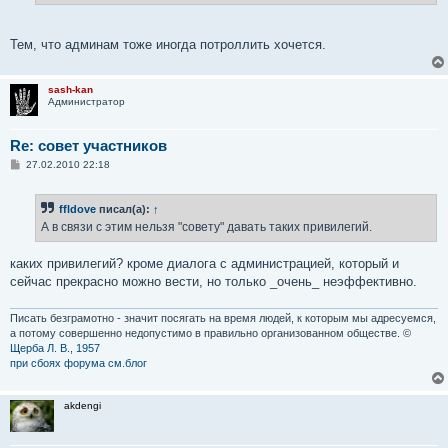
Тем, что админам тоже иногда потроллить хочется.
sash-kan
Администратор
Re: совет участников
С
27.02.2010 22:18
о
о
б
ffldove
писал(а):
↑
щ
е
А в связи с этим нельзя "совету" давать таких привилегий.
н
и
е
каких привилегий? кроме диалога с администрацией, который и
сейчас прекрасно можно вести, но только _очень_ неэффективно.
Писать безграмотно - значит посягать на время людей, к которым мы адресуемся,
а потому совершенно недопустимо в правильно организованном обществе. ©
Щерба Л. В., 1957
при сбоях форума см.блог
akdengi