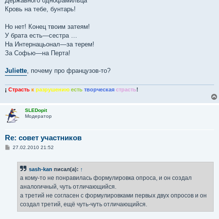
Державного однофамильца
Кровь на тебе, бунтарь!
Но нет! Конец твоим затеям!
У брата есть—сестра …
На Интернацьонал—за терем!
За Софью—на Перта!
Juliette
, почему про французов-то?
¡
Страсть
к
разрушению
есть
творческая
страсть
!
SLEDopit
Модератор
Re: совет участников
С
27.02.2010 21:52
о
о
б
sash-kan
писал(а):
↑
щ
е
а кому-то не понравилась формулировка опроса, и он создал
н
аналогичный, чуть отличающийся.
и
е
а третий не согласен с формулировками первых двух опросов и он
создал третий, ещё чуть-чуть отличающийся.