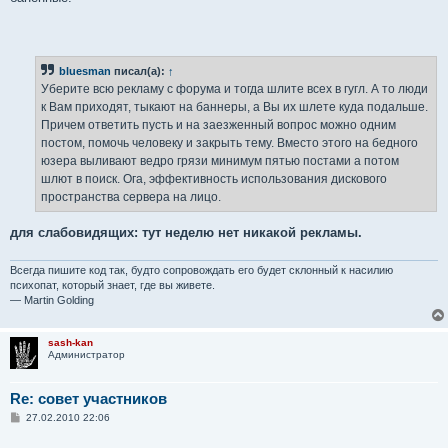
bluesman
писал(а):
↑
Уберите всю рекламу с форума и тогда шлите всех в гугл. А то люди
к Вам приходят, тыкают на баннеры, а Вы их шлете куда подальше.
Причем ответить пусть и на заезженный вопрос можно одним
постом, помочь человеку и закрыть тему. Вместо этого на бедного
юзера выливают ведро грязи минимум пятью постами а потом
шлют в поиск. Ога, эффективность использования дискового
пространства сервера на лицо.
для слабовидящих: тут неделю нет никакой рекламы.
Всегда пишите код так, будто сопровождать его будет склонный к насилию
психопат, который знает, где вы живете.
— Martin Golding
sash-kan
Администратор
Re: совет участников
С
27.02.2010 22:06
о
о