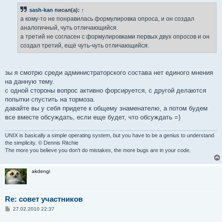
sash-kan
писал(а):
↑
а кому-то не понравилась формулировка опроса, и он создал
аналогичный, чуть отличающийся.
а третий не согласен с формулировками первых двух опросов и он
создал третий, ещё чуть-чуть отличающийся.
зы я смотрю среди администраторского состава нет единого мнения
на данную тему.
с одной стороны вопрос активно форсируется, с другой делаются
попытки спустить на тормоза.
давайте вы у себя придете к общему знаменателю, а потом будем
все вместе обсуждать, если еще будет, что обсуждать =)
UNIX is basically a simple operating system, but you have to be a genius to understand
the simplicity. © Dennis Ritchie
The more you believe you don't do mistakes, the more bugs are in your code.
akdengi
Re: совет участников
С
27.02.2010 22:37
о
о