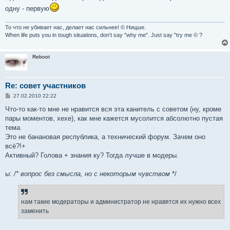
одну - первую
То что не убивает нас, делает нас сильнее! © Ницше.
When life puts you in tough situations, don’t say "why me". Just say "try me © ?
Reboot
Re: совет участников
С
27.02.2010 22:22
о
о
Что-то как-то мне не нравится вся эта канитель с советом (ну, кроме
б
пары моментов, xexe), как мне кажется мусолится абсолютно пустая
щ
е
тема.
н
Это не банановая республика, а технический форум. Зачем оно
и
е
всё?!+
Активный? Голова + знания ку? Тогда лучше в модеры.
ы:
/* вопрос без смысла, но с некоторым чувством
*/
нам такие модераторы и администратор не нравятся их нужно всех
заменить