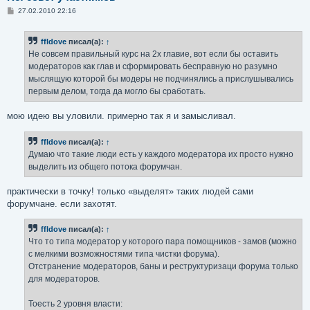
С
27.02.2010 22:16
о
о
б
ffldove
писал(а):
↑
щ
е
Не совсем правильный курс на 2х главие, вот если бы оставить
н
модераторов как глав и сформировать бесправную но разумно
и
е
мыслящую которой бы модеры не подчинялись а прислушывались
первым делом, тогда да могло бы сработать.
мою идею вы уловили. примерно так я и замысливал.
ffldove
писал(а):
↑
Думаю что такие люди есть у каждого модератора их просто нужно
выделить из общего потока форумчан.
практически в точку! только «выделят» таких людей сами
форумчане. если захотят.
ffldove
писал(а):
↑
Что то типа модератор у которого пара помощников - замов (можно
с мелкими возможностями типа чистки форума).
Отстранение модераторов, баны и реструктуризаци форума только
для модераторов.
Тоесть 2 уровня власти: