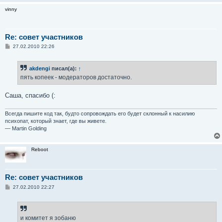
vinny
Re: совет участников
С
27.02.2010 22:26
о
о
б
akdengi
писал(а):
↑
щ
е
пять копеек - модераторов достаточно.
н
и
е
Саша, спасибо (:
Всегда пишите код так, будто сопровождать его будет склонный к насилию
психопат, который знает, где вы живете.
— Martin Golding
Reboot
Re: совет участников
С
27.02.2010 22:27
о
о
б
щ
е
и комитет я зобаню