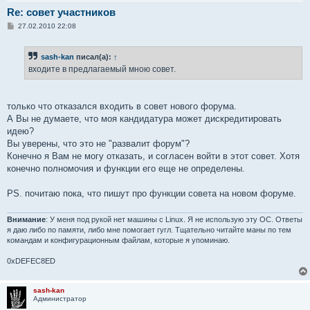
Re: совет участников
С
27.02.2010 22:08
о
о
б
sash-kan
писал(а):
↑
щ
е
входите в предлагаемый мною совет.
н
и
е
только что отказался входить в совет нового форума.
А Вы не думаете, что моя кандидатура может дискредитировать
идею?
Вы уверены, что это не "развалит форум"?
Конечно я Вам не могу отказать, и согласен войти в этот совет. Хотя
конечно полномочия и функции его еще не определены.
PS. почитаю пока, что пишут про функции совета на новом форуме.
Внимание
: У меня под рукой нет машины с Linux. Я не использую эту ОС. Ответы
я даю либо по памяти, либо мне помогает гугл. Тщательно читайте маны по тем
командам и конфигурационным файлам, которые я упоминаю.
0xDEFEC8ED
sash-kan
Администратор