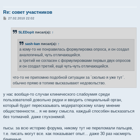
Re: совет участников
С
27.02.2010 22:02
о
о
б
SLEDopit
писал(а):
↑
щ
е
н
sash-kan
писал(а):
↑
и
е
а кому-то не понравилась формулировка опроса, и он создал
аналогичный, чуть отличающийся.
а третий не согласен с формулировками первых двух опросов
и он создал третий, ещё чуть-чуть отличающийся.
что-то не припомню подобной ситуации за `сколько я уже тут`.
обычно прямо в топике высказывают недовольство.
у нас вообще-то случаи клинического слабоумия среди
пользователей довольно редки и вводить специальный орган,
который будет пересказывать модераторскому клану мнение
общественности... я не вижу смысла. каждый способен высказаться
без толмачей. даже глухонемой.
пысы. за всю историю форума, никому тут не переломали пальцев,
т.е. писать могут все. как показывает опыт... даже 30 раз насмерть
баненные.