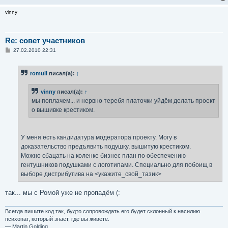
vinny
Re: совет участников
С
27.02.2010 22:31
о
о
б
romuil
писал(а):
↑
щ
е
н
vinny
писал(а):
↑
и
е
мы поплачем... и нервно теребя платочки уйдём делать проект
о вышивке крестиком.
У меня есть кандидатура модератора проекту. Могу в
доказательство предъявить подушку, вышитую крестиком.
Можно сбацать на коленке бизнес план по обеспечению
гентушников подушками с логотипами. Специально для побоищ в
выборе дистрибутива на <укажите_свой_тазик>
так... мы с Ромой уже не пропадём (:
Всегда пишите код так, будто сопровождать его будет склонный к насилию
психопат, который знает, где вы живете.
— Martin Golding