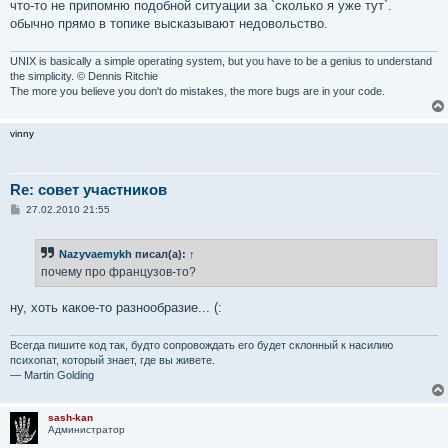
что-то не припомню подобной ситуации за `сколько я уже тут`.
обычно прямо в топике высказывают недовольство.
UNIX is basically a simple operating system, but you have to be a genius to understand
the simplicity. © Dennis Ritchie
The more you believe you don't do mistakes, the more bugs are in your code.
vinny
Re: совет участников
С
27.02.2010 21:55
о
о
б
Nazyvaemykh
писал(а):
↑
щ
е
почему про французов-то?
н
и
е
ну, хоть какое-то разнообразие... (:
Всегда пишите код так, будто сопровождать его будет склонный к насилию
психопат, который знает, где вы живете.
— Martin Golding
sash-kan
Администратор