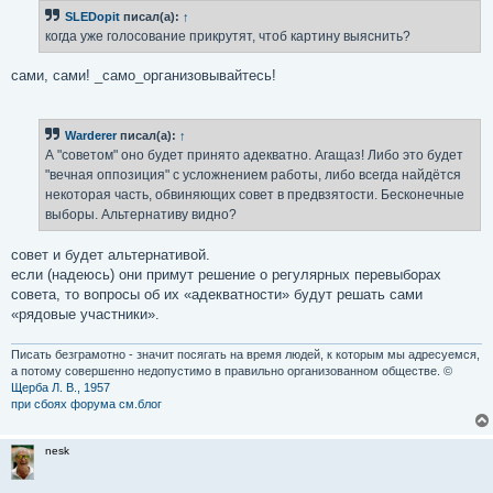
б
SLEDopit
писал(а):
↑
щ
е
когда уже голосование прикрутят, чтоб картину выяснить?
н
и
е
сами, сами! _само_организовывайтесь!
Warderer
писал(а):
↑
А "советом" оно будет принято адекватно. Агащаз! Либо это будет
"вечная оппозиция" с усложнением работы, либо всегда найдётся
некоторая часть, обвиняющих совет в предвзятости. Бесконечные
выборы. Альтернативу видно?
совет и будет альтернативой.
если (надеюсь) они примут решение о регулярных перевыборах
совета, то вопросы об их «адекватности» будут решать сами
«рядовые участники».
Писать безграмотно - значит посягать на время людей, к которым мы адресуемся,
а потому совершенно недопустимо в правильно организованном обществе. ©
Щерба Л. В., 1957
при сбоях форума см.блог
nesk