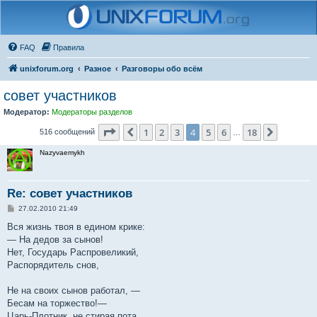
FAQ
Правила
unixforum.org
Разное
Разговоры обо всём
совет участников
Модератор:
Модераторы разделов
Страница
4
из
18
1
2
3
4
5
6
18
Пред.
След.
516 сообщений
…
Nazyvaemykh
Re: совет участников
С
27.02.2010 21:49
о
о
Вся жизнь твоя в едином крике:
б
— На дедов за сынов!
щ
е
Нет, Государь Распровеликий,
н
Распорядитель снов,
и
е
Не на своих сынов работал, —
Бесам на торжество!—
Царь-Плотник, не стирая пота