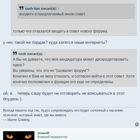
е
н
sash-kan
писал(а):
↑
и
е
входите в предлагаемый мною совет.
только что отказался входить в совет нового форума.
у них такой же бардак? куда катятся наши интернеты?
nesk
писал(а):
↑
А Вы не думаете, что моя кандидатура может дискредитировать
идею?
Вы уверены, что это не "развалит форум"?
Конечно я Вам не могу отказать, и согласен войти в этот совет. Хотя
конечно полномочия и функции его еще не определены.
ой, ё... теперь сашу будет не отговорить не вписываться в этот
блудень ):
Всегда пишите код так, будто сопровождать его будет склонный к насилию
психопат, который знает, где вы живете.
— Martin Golding
zenwolf
Бывший модератор