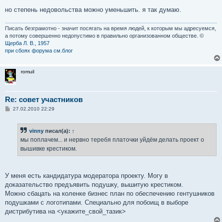
но степень недовольства можно уменьшить. я так думаю.
Писать безграмотно - значит посягать на время людей, к которым мы адресуемся,
а потому совершенно недопустимо в правильно организованном обществе. ©
Щерба Л. В., 1957
при сбоях форума см.блог
romuil
Re: совет участников
С
27.02.2010 22:29
о
о
б
vinny
писал(а):
↑
щ
е
мы поплачем... и нервно теребя платочки уйдём делать проект о
н
вышивке крестиком.
и
е
У меня есть кандидатура модератора проекту. Могу в
доказательство предъявить подушку, вышитую крестиком.
Можно сбацать на коленке бизнес план по обеспечению гентушников
подушками с логотипами. Специально для побоищ в выборе
дистрибутива на <укажите_свой_тазик>