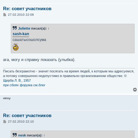
Re: совет участников
С
27.02.2010 22:08
о
о
б
Juliette
писал(а):
↑
щ
е
sash-kan
н
сашатысошолсума
и
е
ага, могу и справку показать (улыбка).
Писать безграмотно - значит посягать на время людей, к которым мы адресуемся,
а потому совершенно недопустимо в правильно организованном обществе. ©
Щерба Л. В., 1957
при сбоях форума см.блог
vinny
Re: совет участников
С
27.02.2010 22:10
о
о
б
nesk
писал(а):
↑
щ