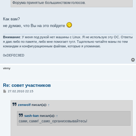
е
Форума принятые большинством голосов.
Как вам?
не думаю, что Вы на это пойдете
Внимание
: У меня под рукой нет машины с Linux. Я не использую эту ОС. Ответы
я даю либо по памяти, либо мне помогает гугл. Тщательно читайте маны по тем
командам и конфигурационным файлам, которые я упоминаю.
0xDEFEC8ED
vinny
Re: совет участников
С
27.02.2010 22:15
о
о
б
zenwolf
писал(а):
↑
щ
е
н
sash-kan
писал(а):
↑
и
е
сами, сами! _само_организовывайтесь!