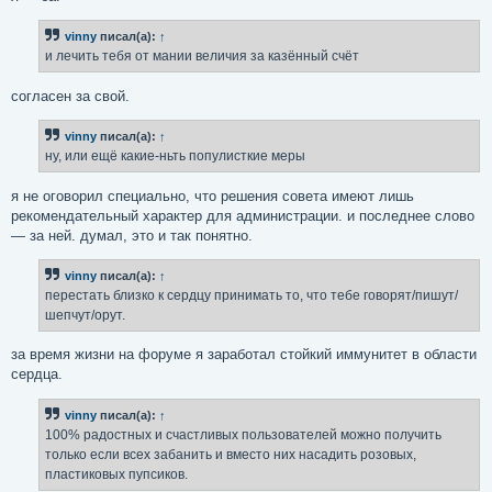
vinny
писал(а):
↑
и лечить тебя от мании величия за казённый счёт
согласен за свой.
vinny
писал(а):
↑
ну, или ещё какие-ньть популисткие меры
я не оговорил специально, что решения совета имеют лишь
рекомендательный характер для администрации. и последнее слово
— за ней. думал, это и так понятно.
vinny
писал(а):
↑
перестать близко к сердцу принимать то, что тебе говорят/пишут/
шепчут/орут.
за время жизни на форуме я заработал стойкий иммунитет в области
сердца.
vinny
писал(а):
↑
100% радостных и счастливых пользователей можно получить
только если всех забанить и вместо них насадить розовых,
пластиковых пупсиков.