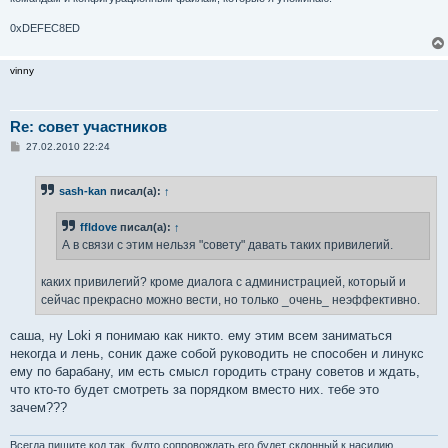
0xDEFEC8ED
vinny
Re: совет участников
С
27.02.2010 22:24
о
о
б
sash-kan
писал(а):
↑
щ
е
н
ffldove
писал(а):
↑
и
е
А в связи с этим нельзя "совету" давать таких привилегий.
каких привилегий? кроме диалога с администрацией, который и
сейчас прекрасно можно вести, но только _очень_ неэффективно.
саша, ну Loki я понимаю как никто. ему этим всем заниматься
некогда и лень, соник даже собой руководить не способен и линукс
ему по барабану, им есть смысл городить страну советов и ждать,
что кто-то будет смотреть за порядком вместо них. тебе это
зачем???
Всегда пишите код так, будто сопровождать его будет склонный к насилию