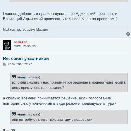
н
и
е
Главное добавить в правила пункты про Админский произвол, и
Вопиющий Админский произвол, чтобы всё было по правилам (:
Мой компьютер зовут Марвин
sash-kan
Администратор
Re: совет участников
С
27.02.2010 22:27
о
о
б
vinny
писал(а):
↑
щ
е
вспомни сколько у нас принимается решение в модератнике, если к
н
нему прикручено голосование?
и
е
а сколько времени принимается решение, если голосование
повторяется с уточнениями в виде резюме предыдущего тура?
vinny
писал(а):
↑
они потребуют снять твою аватару с поддержки
я — за.