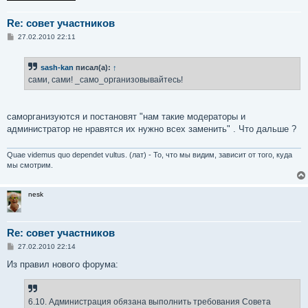
Re: совет участников
С
27.02.2010 22:11
о
о
б
sash-kan
писал(а):
↑
щ
е
сами, сами! _само_организовывайтесь!
н
и
е
саморганизуются и постановят "нам такие модераторы и
администратор не нравятся их нужно всех заменить" . Что дальше ?
Quae videmus quo dependet vultus. (лат) - То, что мы видим, зависит от того, куда
мы смотрим.
nesk
Re: совет участников
С
27.02.2010 22:14
о
о
Из правил нового форума:
б
щ
е
н
6.10. Администрация обязана выполнить требования Совета
и