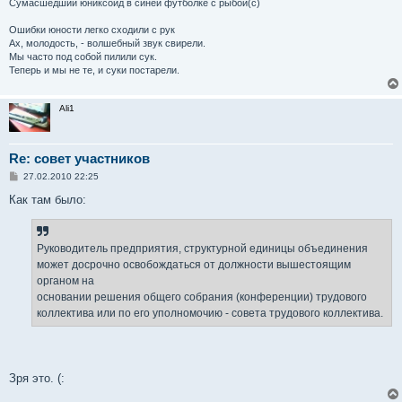
Сумасшедший юниксоид в синей футболке с рыбой(с)
Ошибки юности легко сходили с pyк
Ах, молодость, - волшебный звyк свиpели.
Мы часто под собой пилили сyк.
Тепеpь и мы не те, и сyки постаpели.
Ali1
Re: совет участников
С
27.02.2010 22:25
о
о
Как там было:
б
щ
е
н
Руководитель предприятия, структурной единицы объединения
и
е
может досрочно освобождаться от должности вышестоящим
органом на
основании решения общего собрания (конференции) трудового
коллектива или по его уполномочию - совета трудового коллектива.
Зря это. (: