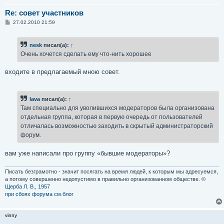
Re: совет участников
С
27.02.2010 21:59
о
о
б
nesk
писал(а):
↑
щ
е
Очень хочется сделать ему что-нить хорошее
н
и
е
входите в предлагаемый мною совет.
lava
писал(а):
↑
Там специально для уволившихся модераторов была организована
отдельная группа, которая в первую очередь от пользователей
отличалась возможностью заходить в скрытый администраторский
форум.
вам уже написали про группу «бывшие модераторы»?
Писать безграмотно - значит посягать на время людей, к которым мы адресуемся,
а потому совершенно недопустимо в правильно организованном обществе. ©
Щерба Л. В., 1957
при сбоях форума см.блог
vinny