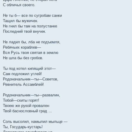
С обличья своего.
Не ты б— все по сугробам санки
Тащил бы мужичек.
Не гнил бы там на полустанке
Последний твой внучек.
Не ладил бы, лба не подъемля,
Ребячьих кораблев—
Вся Русь твоя святая в землю
Не шла бы без гробов.
Ты под котел кипящий этот—
Сам подложил углей!
Родоначальник—ты—Советов,
Ревнитель Ассамблей!
Родоначальник—ты—развалин,
Тобой—скиты горят!
Твоею же рукой провален
Твой баснословный град …
Соль высолил, намылил мыльце —
Ты, Государь-кустарь!