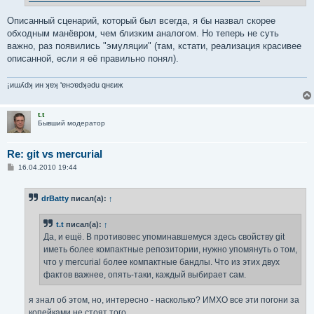
Описанный сценарий, который был всегда, я бы назвал скорее
обходным манёвром, чем близким аналогом. Но теперь не суть
важно, раз появились "эмуляции" (там, кстати, реализация красивее
описанной, если я её правильно понял).
¡иɯʎdʞ ин ʞɐʞ 'ɐнɔɐdʞǝdu qнεиж
t.t
Бывший модератор
Re: git vs mercurial
С
16.04.2010 19:44
о
о
б
drBatty
писал(а):
↑
щ
е
н
t.t
писал(а):
↑
и
е
Да, и ещё. В противовес упоминавшемуся здесь свойству git
иметь более компактные репозитории, нужно упомянуть о том,
что у mercurial более компактные бандлы. Что из этих двух
фактов важнее, опять-таки, каждый выбирает сам.
я знал об этом, но, интересно - насколько? ИМХО все эти погони за
копейками не стоят того...