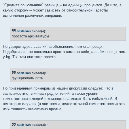
"Средняя по больнице" разница -- на единицы процентов. Да и то, в
какую сторону -- может зависеть от относительной частоты
выполнения различных операций.
sash-kan
писал(а):
↑
простота архитектуры
Не увидел здесь ссылки на объяснение, чем она проще.
Подчёркиваю: не насколько проста сама по себе, а в чём проще, чем
у hg. Т.к. там она тоже проста.
sash-kan
писал(а):
↑
функциональность
По приведенным примерам из нашей дискуссии следует, что в
зависимости от личных предпочтений, а также уровня
компетентности людей в команде она может быть избыточной. В
некоторых случаях (в частности, недостаточной компетентности) эта
избыточность объективно вредна.
sash-kan
писал(а):
↑