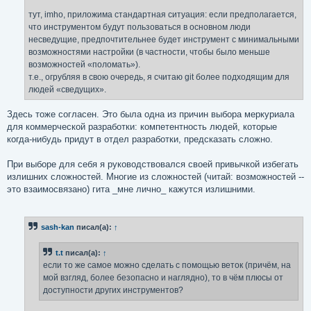
тут, imho, приложима стандартная ситуация: если предполагается,
что инструментом будут пользоваться в основном люди
несведущие, предпочтительнее будет инструмент с минимальными
возможностями настройки (в частности, чтобы было меньше
возможностей «поломать»).
т.е., огрубляя в свою очередь, я считаю git более подходящим для
людей «сведущих».
Здесь тоже согласен. Это была одна из причин выбора меркуриала
для коммерческой разработки: компетентность людей, которые
когда-нибудь придут в отдел разработки, предсказать сложно.
При выборе для себя я руководствовался своей привычкой избегать
излишних сложностей. Многие из сложностей (читай: возможностей --
это взаимосвязано) гита _мне лично_ кажутся излишними.
sash-kan
писал(а):
↑
t.t
писал(а):
↑
если то же самое можно сделать с помощью веток (причём, на
мой взгляд, более безопасно и наглядно), то в чём плюсы от
доступности других инструментов?