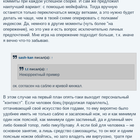
коммиты при каждой успешной сборке. И сам же предложил
наилучший вариант: с помощью мейкфайла. Тогда вручную
останется только переключаться между ветками, а это нужно будет
делать не чаще, чем в твоей схеме оперировать с полками/
индексом. Да, немного в другие моменты (чуть более "на
опережение), но это уже и есть вопрос исключительно личных
предпочтений. Мне игра на опережение подходит больше, т.к. иначе
я вечно что-то забываю.
sash-kan
писал(а):
↑
t.t
писал(а):
↑
Некорректный пример
ок. согласен на саблю и кривой кинжал.
В этом случае на первый план опять-таки выходит персональный
"контекст". Если человек боец (продолжая параллель),
оттачивающий своё искусство боя годами, то ему вероятно было
удобнее иметь не только саблю и засапожный нож, но и как минимум
один нож поясной, как минимум один заспинный, да и длинный меч
либо боевой топор, либо пику/булаву. А если бой для человека -- не
основное занятие, а лишь средство самозащиты, то он мог и одним
поясным ножом обойтись, но зато владеть им виртуозно, тратя при