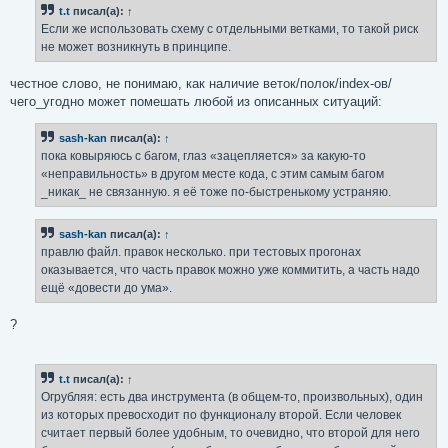
t.t
писал(а):
↑
Если же использовать схему с отдельными ветками, то такой риск
не может возникнуть в принципе.
честное слово, не понимаю, как наличие веток/полок/index-ов/
чего_угодно может помешать любой из описанных ситуаций:
sash-kan
писал(а):
↑
пока ковыряюсь с багом, глаз «зацепляется» за какую-то
«неправильность» в другом месте кода, с этим самым багом
_никак_ не связанную. я её тоже по-быстренькому устраняю.
sash-kan
писал(а):
↑
правлю файл. правок несколько. при тестовых прогонах
оказывается, что часть правок можно уже коммитить, а часть надо
ещё «довести до ума».
?
t.t
писал(а):
↑
Огрубляя: есть два инструмента (в общем-то, произвольных), один
из которых превосходит по функционалу второй. Если человек
считает первый более удобным, то очевидно, что второй для него