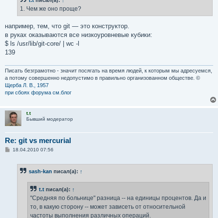
1. Чем же оно проще?
например, тем, что git — это конструктор.
в руках оказываются все низкоуровневые кубики:
$ ls /usr/lib/git-core/ | wc -l
139
Писать безграмотно - значит посягать на время людей, к которым мы адресуемся,
а потому совершенно недопустимо в правильно организованном обществе. ©
Щерба Л. В., 1957
при сбоях форума см.блог
t.t
Бывший модератор
Re: git vs mercurial
С
18.04.2010 07:56
о
о
б
sash-kan
писал(а):
↑
щ
е
н
t.t
писал(а):
↑
и
е
"Средняя по больнице" разница -- на единицы процентов. Да и
то, в какую сторону -- может зависеть от относительной
частоты выполнения различных операций.