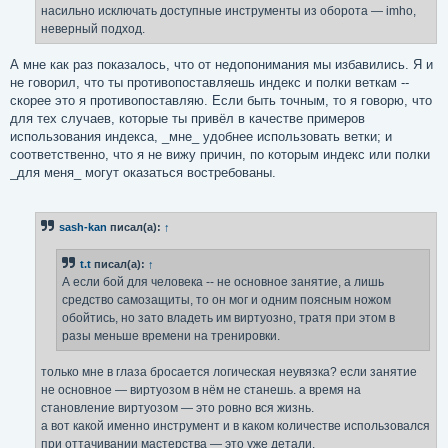
насильно исключать доступные инструменты из оборота — imho,
неверный подход.
А мне как раз показалось, что от недопонимания мы избавились. Я и
не говорил, что ты противопоставляешь индекс и полки веткам --
скорее это я противопоставляю. Если быть точным, то я говорю, что
для тех случаев, которые ты привёл в качестве примеров
использования индекса, _мне_ удобнее использовать ветки; и
соответственно, что я не вижу причин, по которым индекс или полки
_для меня_ могут оказаться востребованы.
sash-kan
писал(а):
↑
t.t
писал(а):
↑
А если бой для человека -- не основное занятие, а лишь
средство самозащиты, то он мог и одним поясным ножом
обойтись, но зато владеть им виртуозно, тратя при этом в
разы меньше времени на тренировки.
только мне в глаза бросается логическая неувязка? если занятие
не основное — виртуозом в нём не станешь. а время на
становление виртуозом — это ровно вся жизнь.
а вот какой именно инструмент и в каком количестве использовался
при оттачивании мастерства — это уже детали.