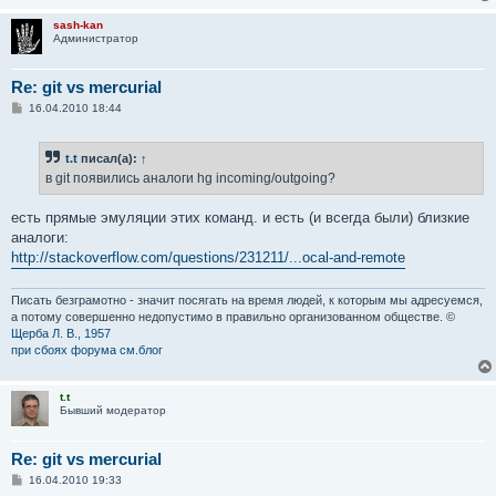
sash-kan
Администратор
Re: git vs mercurial
С
16.04.2010 18:44
о
о
б
t.t
писал(а):
↑
щ
е
в git появились аналоги hg incoming/outgoing?
н
и
е
есть прямые эмуляции этих команд. и есть (и всегда были) близкие
аналоги:
http://stackoverflow.com/questions/231211/...ocal-and-remote
Писать безграмотно - значит посягать на время людей, к которым мы адресуемся,
а потому совершенно недопустимо в правильно организованном обществе. ©
Щерба Л. В., 1957
при сбоях форума см.блог
t.t
Бывший модератор
Re: git vs mercurial
С
16.04.2010 19:33
о