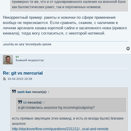
примерно те же, что и от одновременного наличия на военной базе
как баллистических ракет, так и перочинных ножиков.
Некорректный пример: ракеты и ножички по сфере применения
вообще не пересекаются. Если сравнить, скажем, с наличием в
личном арсенале казака короткой сабли и засапожного ножа (кривого
кинжала), тогда могу согласиться, с некоторой натяжкой.
¡иɯʎdʞ ин ʞɐʞ 'ɐнɔɐdʞǝdu qнεиж
t.t
Бывший модератор
Re: git vs mercurial
С
16.04.2010 19:38
о
о
б
sash-kan
писал(а):
↑
щ
е
н
t.t
писал(а):
↑
и
е
в git появились аналоги hg incoming/outgoing?
есть прямые эмуляции этих команд. и есть (и всегда были) близкие
аналоги:
http://stackoverflow.com/questions/231211/...ocal-and-remote