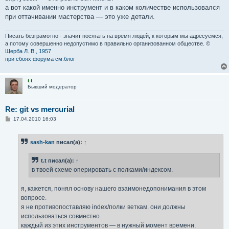
а вот какой именно инструмент и в каком количестве использовался
при оттачивании мастерства — это уже детали.
Писать безграмотно - значит посягать на время людей, к которым мы адресуемся,
а потому совершенно недопустимо в правильно организованном обществе. ©
Щерба Л. В., 1957
при сбоях форума см.блог
t.t
Бывший модератор
Re: git vs mercurial
С
17.04.2010 16:03
о
о
б
sash-kan
писал(а):
↑
щ
е
н
t.t
писал(а):
↑
и
е
в твоей схеме оперировать с полками/индексом.
я, кажется, понял основу нашего взаимонедопонимания в этом
вопросе.
я не противопоставляю index/полки веткам. они должны
использоваться совместно.
каждый из этих инструментов — в нужный момент времени.