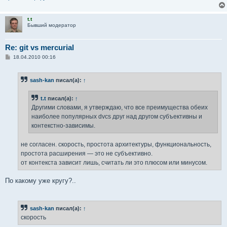
t.t
Бывший модератор
Re: git vs mercurial
С
18.04.2010 00:16
о
о
б
sash-kan
писал(а):
↑
щ
е
н
t.t
писал(а):
↑
и
е
Другими словами, я утверждаю, что все преимущества обеих
наиболее популярных dvcs друг над другом субъективны и
контекстно-зависимы.
не согласен. скорость, простота архитектуры, функциональность,
простота расширения — это не субъективно.
от контекста зависит лишь, считать ли это плюсом или минусом.
По какому уже кругу?..
sash-kan
писал(а):
↑
скорость