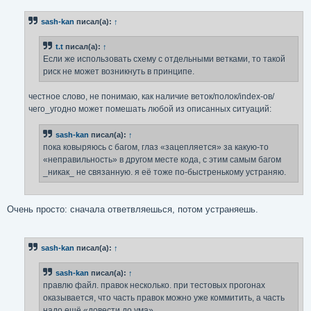
о
б
sash-kan
писал(а):
↑
щ
е
н
t.t
писал(а):
↑
и
е
Если же использовать схему с отдельными ветками, то такой
риск не может возникнуть в принципе.
честное слово, не понимаю, как наличие веток/полок/index-ов/
чего_угодно может помешать любой из описанных ситуаций:
sash-kan
писал(а):
↑
пока ковыряюсь с багом, глаз «зацепляется» за какую-то
«неправильность» в другом месте кода, с этим самым багом
_никак_ не связанную. я её тоже по-быстренькому устраняю.
Очень просто: сначала ответвляешься, потом устраняешь.
sash-kan
писал(а):
↑
sash-kan
писал(а):
↑
правлю файл. правок несколько. при тестовых прогонах
оказывается, что часть правок можно уже коммитить, а часть
надо ещё «довести до ума».