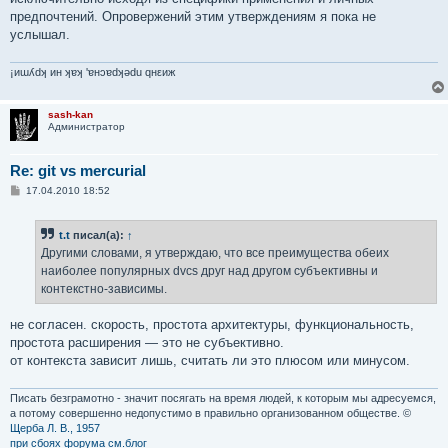
предпочтений. Опровержений этим утверждениям я пока не
услышал.
¡иɯʎdʞ ин ʞɐʞ 'ɐнɔɐdʞǝdu qнεиж
sash-kan
Администратор
Re: git vs mercurial
С
17.04.2010 18:52
о
о
б
t.t
писал(а):
↑
щ
е
Другими словами, я утверждаю, что все преимущества обеих
н
наиболее популярных dvcs друг над другом субъективны и
и
е
контекстно-зависимы.
не согласен. скорость, простота архитектуры, функциональность,
простота расширения — это не субъективно.
от контекста зависит лишь, считать ли это плюсом или минусом.
Писать безграмотно - значит посягать на время людей, к которым мы адресуемся,
а потому совершенно недопустимо в правильно организованном обществе. ©
Щерба Л. В., 1957
при сбоях форума см.блог