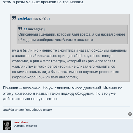
этом в разы меньше времени на тренировки.
sash-kan
писал(а):
↑
t.t
писал(а):
↑
Описанный сценарий, который был всегда, я бы назвал скорее
обходным манёвром, чем близким аналогом.
ну а я бы лично именно те скриптики и назвал обходным манёвром.
а заложенный изначально принцип «fetch отдельно, merge
отдельно, а pull = fetch+merge», который как раз и позволяет
«заглянуть» в чужой репозиторий, не сливая его коммиты со
своими локальными, я бы назвал именно «нужным решением»
(хорошо-хорошо, «близким аналогом»).
Принцип -- возможно. Но уж слишком много движений. Именно по
этому критерию я назвал такой подход обходным. Но это уже
действительно не суть важно.
¡иɯʎdʞ ин ʞɐʞ 'ɐнɔɐdʞǝdu qнεиж
sash-kan
Администратор