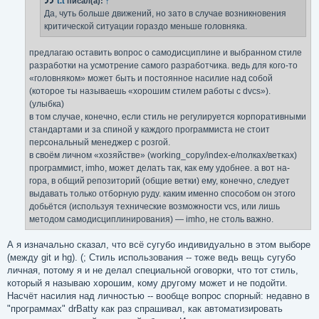
t.t
писал(а):
↑
и
е
Да, чуть больше движений, но зато в случае возникновения
критической ситуации гораздо меньше головняка.
предлагаю оставить вопрос о самодисциплине и выбранном стиле
разработки на усмотрение самого разработчика. ведь для кого-то
«головняком» может быть и постоянное насилие над собой
(которое ты называешь «хорошим стилем работы с dvcs»).
(улыбка)
в том случае, конечно, если стиль не регулируется корпоративными
стандартами и за спиной у каждого программиста не стоит
персональный менеджер с розгой.
в своём личном «хозяйстве» (working_copy/index-е/полках/ветках)
программист, imho, может делать так, как ему удобнее. а вот на-
гора, в общий репозиторий (общие ветки) ему, конечно, следует
выдавать только отборную руду. каким именно способом он этого
добьётся (используя технические возможности vcs, или лишь
методом самодисциплинирования) — imho, не столь важно.
А я изначально сказал, что всё сугубо индивидуально в этом выборе
(между git и hg). (; Стиль использования -- тоже ведь вещь сугубо
личная, потому я и не делал специальной оговорки, что тот стиль,
который я называю хорошим, кому другому может и не подойти.
Насчёт насилия над личностью -- вообще вопрос спорный: недавно в
"программах" drBatty как раз спрашивал, как автоматизировать