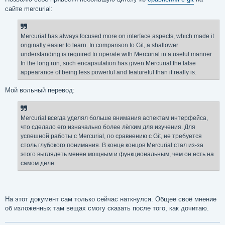
б
сайте mercurial:
щ
е
н
и
е
Mercurial has always focused more on interface aspects, which made it
originally easier to learn. In comparison to Git, a shallower
understanding is required to operate with Mercurial in a useful manner.
In the long run, such encapsulation has given Mercurial the false
appearance of being less powerful and featureful than it really is.
Мой вольный перевод:
Mercurial всегда уделял больше внимания аспектам интерфейса,
что сделало его изначально более лёгким для изучения. Для
успешной работы с Mercurial, по сравнению с Git, не требуется
столь глубокого понимания. В конце концов Mercurial стал из-за
этого выглядеть менее мощным и функциональным, чем он есть на
самом деле.
На этот документ сам только сейчас наткнулся. Общее своё мнение
об изложенных там вещах смогу сказать после того, как дочитаю.