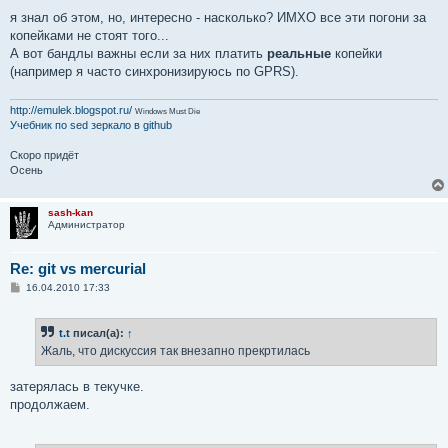
я знал об этом, но, интересно - насколько? ИМХО все эти погони за
копейками не стоят того...
А вот бандлы важны если за них платить
реальные
копейки
(например я часто синхронизируюсь по GPRS).
http://emulek.blogspot.ru/
Windows Must Die
Учебник по sed
зеркало в github
Скоро придёт
Осень
sash-kan
Администратор
Re: git vs mercurial
С
16.04.2010 17:33
о
о
б
t.t
писал(а):
↑
щ
е
Жаль, что дискуссия так внезапно прекртилась
н
и
е
затерялась в текучке.
продолжаем.