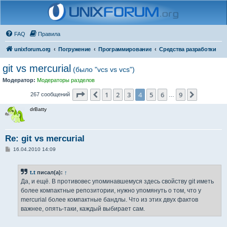
FAQ
Правила
unixforum.org
Погружение
Программирование
Средства разработки
git vs mercurial
(было "vcs vs vcs")
Модератор:
Модераторы разделов
Страница
4
из
9
1
2
3
4
5
6
9
Пред.
След.
267 сообщений
…
drBatty
Re: git vs mercurial
С
16.04.2010 14:09
о
о
б
t.t
писал(а):
↑
щ
е
Да, и ещё. В противовес упоминавшемуся здесь свойству git иметь
н
более компактные репозитории, нужно упомянуть о том, что у
и
е
mercurial более компактные бандлы. Что из этих двух фактов
важнее, опять-таки, каждый выбирает сам.