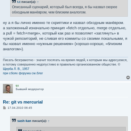
t.t
писал(а):
↑
Описанный сценарий, который был всегда, я бы назвал скорее
обходным манёвром, чем близким аналогом.
ну а я бы лично именно те скриптики и назвал обходным манёвром.
а заложенный изначально принцип «fetch отдельно, merge отдельно,
а pull = fetch+merge», который как раз и позволяет «заглянуть» в
чужой репозиторий, не сливая его коммиты со своими локальными, я
бы назвал именно «нужным решением» (хорошо-хорошо, «близким
аналогом»).
Писать безграмотно - значит посягать на время людей, к которым мы адресуемся,
а потому совершенно недопустимо в правильно организованном обществе. ©
Щерба Л. В., 1957
при сбоях форума см.блог
t.t
Бывший модератор
Re: git vs mercurial
С
17.04.2010 06:45
о
о
б
sash-kan
писал(а):
↑
щ
е
н