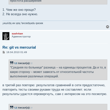
простота расширения
1. Чем же оно проще?
2. Не всегда оно нужно.
¡иɯʎdʞ ин ʞɐʞ 'ɐнɔɐdʞǝdu qнεиж
sash-kan
Администратор
Re: git vs mercurial
С
18.04.2010 01:49
о
о
б
t.t
писал(а):
↑
щ
е
"Средняя по больнице" разница -- на единицы процентов. Да и то, в
н
какую сторону -- может зависеть от относительной частоты
и
е
выполнения различных операций.
в третий раз повторю: результатов сравнений в сети предостаточно,
повторить тесты своими руками труда не составляет. если
результаты удастся опровергнуть, сам с интересом на это посмотрю.
t.t
писал(а):
↑