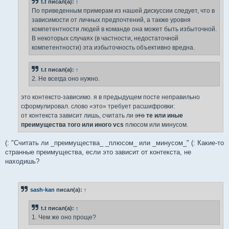
t.t
писал(а):
↑
По приведенным примерам из нашей дискуссии следует, что в
зависимости от личных предпочтений, а также уровня
компетентности людей в команде она может быть избыточной.
В некоторых случаях (в частности, недостаточной
компетентности) эта избыточность объективно вредна.
t.t
писал(а):
↑
2. Не всегда оно нужно.
это контексто-зависимо. я в предыдущем посте неправильно
сформулировал. слово «это» требует расшифровки:
от контекста зависит лишь, считать ли
это
те или иные
преимущества того или иного vcs
плюсом или минусом.
(: "Считать ли _преимущества_ _плюсом_ или _минусом_" (: Какие-то
странные преимущества, если это зависит от контекста, не
находишь?
sash-kan
писал(а):
↑
t.t
писал(а):
↑
1. Чем же оно проще?