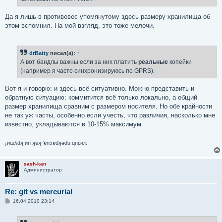
Да я лишь в противовес упомянутому здесь размеру хранилища об
этом вспомнил. На мой взгляд, это тоже мелочи.
drBatty
писал(а):
↑
А вот бандлы важны если за них платить
реальные
копейки
(например я часто синхронизируюсь по GPRS).
Вот я и говорю: и здесь всё ситуативно. Можно представить и
обратную ситуацию: коммитится всё только локально, а общий
размер хранилища сравним с размером носителя. Но обе крайности
не так уж часты, особенно если учесть, что различия, насколько мне
известно, укладываются в 10-15% максимум.
¡иɯʎdʞ ин ʞɐʞ 'ɐнɔɐdʞǝdu qнεиж
sash-kan
Администратор
Re: git vs mercurial
С
16.04.2010 23:14
о
о
б