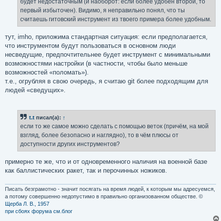
будет недостаточным (и наоборот: если более удобен второй, то
первый избыточен). Видимо, я неправильно понял, что ты
считаешь гитовский инструмент из твоего примера более удобным.
тут, imho, приложима стандартная ситуация: если предполагается,
что инструментом будут пользоваться в основном люди
несведущие, предпочтительнее будет инструмент с минимальными
возможностями настройки (в частности, чтобы было меньше
возможностей «поломать»).
т.е., огрубляя в свою очередь, я считаю git более подходящим для
людей «сведущих».
t.t
писал(а):
↑
если то же самое можно сделать с помощью веток (причём, на мой
взгляд, более безопасно и наглядно), то в чём плюсы от
доступности других инструментов?
примерно те же, что и от одновременного наличия на военной базе
как баллистических ракет, так и перочинных ножиков.
Писать безграмотно - значит посягать на время людей, к которым мы адресуемся,
а потому совершенно недопустимо в правильно организованном обществе. ©
Щерба Л. В., 1957
при сбоях форума см.блог