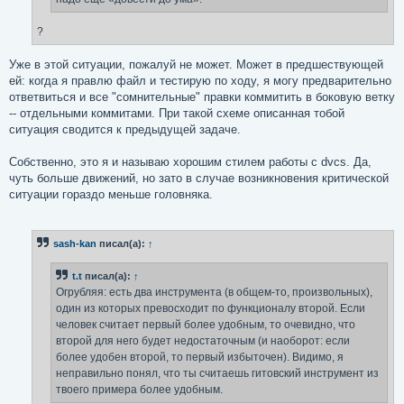
?
Уже в этой ситуации, пожалуй не может. Может в предшествующей
ей: когда я правлю файл и тестирую по ходу, я могу предварительно
ответвиться и все "сомнительные" правки коммитить в боковую ветку
-- отдельными коммитами. При такой схеме описанная тобой
ситуация сводится к предыдущей задаче.
Собственно, это я и называю хорошим стилем работы с dvcs. Да,
чуть больше движений, но зато в случае возникновения критической
ситуации гораздо меньше головняка.
sash-kan
писал(а):
↑
t.t
писал(а):
↑
Огрубляя: есть два инструмента (в общем-то, произвольных),
один из которых превосходит по функционалу второй. Если
человек считает первый более удобным, то очевидно, что
второй для него будет недостаточным (и наоборот: если
более удобен второй, то первый избыточен). Видимо, я
неправильно понял, что ты считаешь гитовский инструмент из
твоего примера более удобным.