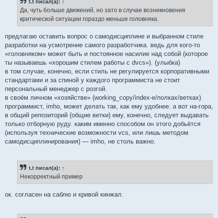
t.t
писал(а):
↑
щ
е
Да, чуть больше движений, но зато в случае возникновения
н
критической ситуации гораздо меньше головняка.
и
е
предлагаю оставить вопрос о самодисциплине и выбранном стиле
разработки на усмотрение самого разработчика. ведь для кого-то
«головняком» может быть и постоянное насилие над собой (которое
ты называешь «хорошим стилем работы с dvcs»). (улыбка)
в том случае, конечно, если стиль не регулируется корпоративными
стандартами и за спиной у каждого программиста не стоит
персональный менеджер с розгой.
в своём личном «хозяйстве» (working_copy/index-е/полках/ветках)
программист, imho, может делать так, как ему удобнее. а вот на-гора,
в общий репозиторий (общие ветки) ему, конечно, следует выдавать
только отборную руду. каким именно способом он этого добьётся
(используя технические возможности vcs, или лишь методом
самодисциплинирования) — imho, не столь важно.
t.t
писал(а):
↑
Некорректный пример
ок. согласен на саблю и кривой кинжал.