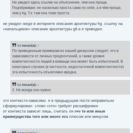
Не увидел здесь ссылки на объяснение, чем она проще.
Подчёркиваю: не насколько проста сама по себе, а в чём проще,
чем у hg. Т.к. там она тоже проста.
не увидел нигде в интернете описания архитектуры hg. ссылку на
«напальцевое» описание архитектуры git-а я приводил.
t.t
писал(а):
↑
По приведенным примерам из нашей дискуссии следует, что в
зависимости от личных предпочтений, а также уровня
компетентности людей в команде она может быть избыточной. В
некоторых случаях (в частности, недостаточной компетентности)
эта избыточность объективно вредна.
t.t
писал(а):
↑
2. Не всегда оно нужно.
это контексто-зависимо. я в предыдущем посте неправильно
сформулировал. слово «это» требует расшифровки:
от контекста зависит лишь, считать ли
это
те или иные
преимущества того или иного vcs
плюсом или минусом.
t.t
писал(а):
↑