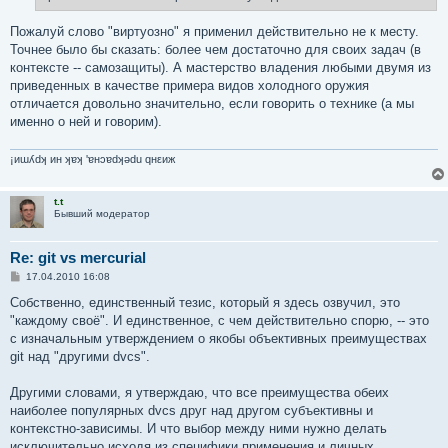
Пожалуй слово "виртуозно" я применил действительно не к месту.
Точнее было бы сказать: более чем достаточно для своих задач (в
контексте -- самозащиты). А мастерство владения любыми двумя из
приведенных в качестве примера видов холодного оружия
отличается довольно значительно, если говорить о технике (а мы
именно о ней и говорим).
¡иɯʎdʞ ин ʞɐʞ 'ɐнɔɐdʞǝdu qнεиж
t.t
Бывший модератор
Re: git vs mercurial
С
17.04.2010 16:08
о
о
Собственно, единственный тезис, который я здесь озвучил, это
б
"каждому своё". И единственное, с чем действительно спорю, -- это
щ
е
с изначальным утверждением о якобы объективных преимуществах
н
git над "другими dvcs".
и
е
Другими словами, я утверждаю, что все преимущества обеих
наиболее популярных dvcs друг над другом субъективны и
контекстно-зависимы. И что выбор между ними нужно делать
исключительно исходя из специфики применения и личных