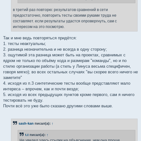
в третий раз повторю: результатов сравнений в сети
предостаточно, повторить тесты своими руками труда не
составляет. если результаты удастся опровергнуть, сам с
интересом на это посмотрю.
Так и мне ведь повторяться придётся:
1. тесты неактуальны;
2. разница незначительна и не всегда в одну сторону;
3. ощутимой эта разница может быть на проектах, сравнимых с
ядром не только по объёму кода и размерам "команды", но и по
стилю организации работы (а стиль у Линуса весьма специфичен,
говоря мягко); во всех остальных случаях "вы скорее всего ничего не
заметите"
4. исходя из п.3 синтетические тесты вообще представляют мало
интереса -- впрочем, как и почти везде;
5. исходя из всех предыдущих пунктов кроме первого, сам я ничего
тестировать не буду.
Почти всё это уже было сказано другими словами выше.
sash-kan
писал(а):
↑
t.t
писал(а):
↑
Не увидел здесь ссылки на объяснение, чем она проще.