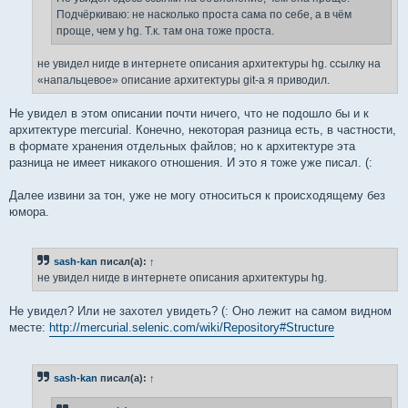
Подчёркиваю: не насколько проста сама по себе, а в чём
проще, чем у hg. Т.к. там она тоже проста.
не увидел нигде в интернете описания архитектуры hg. ссылку на
«напальцевое» описание архитектуры git-а я приводил.
Не увидел в этом описании почти ничего, что не подошло бы и к
архитектуре mercurial. Конечно, некоторая разница есть, в частности,
в формате хранения отдельных файлов; но к архитектуре эта
разница не имеет никакого отношения. И это я тоже уже писал. (:
Далее извини за тон, уже не могу относиться к происходящему без
юмора.
sash-kan
писал(а):
↑
не увидел нигде в интернете описания архитектуры hg.
Не увидел? Или не захотел увидеть? (: Оно лежит на самом видном
месте:
http://mercurial.selenic.com/wiki/Repository#Structure
sash-kan
писал(а):
↑