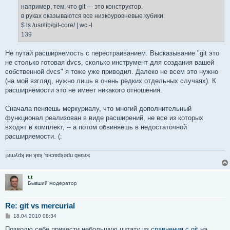
например, тем, что git — это конструктор.
в руках оказываются все низкоуровневые кубики:
$ ls /usr/lib/git-core/ | wc -l
139
Не путай расширяемость с перестраиванием. Высказывание "git это
не столько готовая dvcs, сколько инструмент для создания вашей
собственной dvcs" я тоже уже приводил. Далеко не всем это нужно
(на мой взгляд, нужно лишь в очень редких отдельных случаях). К
расширяемости это не имеет никакого отношения.
Сначала пеняешь меркуриалу, что многий дополнительный
функционал реализован в виде расширений, не все из которых
входят в комплект, -- а потом обвиняешь в недостаточной
расширяемости. (:
¡иɯʎdʞ ин ʞɐʞ 'ɐнɔɐdʞǝdu qнεиж
t.t
Бывший модератор
Re: git vs mercurial
С
18.04.2010 08:34
о
о
Позволю себе привести небольшую цитату из
сравнения с git
на