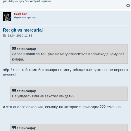
¡иɯʎdʞ ин ʞɐʞ 'ɐнɔɐdʞǝdu qнεиж
sash-kan
Администратор
Re: git vs mercurial
С
18.04.2010 11:38
о
о
б
t.t
писал(а):
↑
щ
е
Далее извини за тон, уже не могу относиться к происходящему без
н
юмора.
и
е
чёрт! я в этой теме без юмора не могу обходиться уже после первого
ответа!
t.t
писал(а):
↑
Не увидел? Или не захотел увидеть?
и это аналог описания, ссылку на которое я приводил??? смешно.
t.t
писал(а):
↑