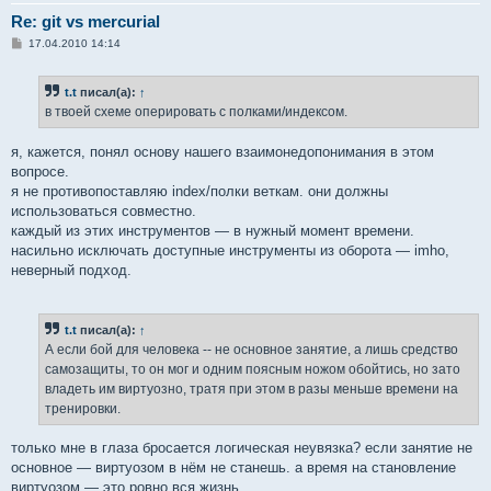
Re: git vs mercurial
С
17.04.2010 14:14
о
о
б
t.t
писал(а):
↑
щ
е
в твоей схеме оперировать с полками/индексом.
н
и
е
я, кажется, понял основу нашего взаимонедопонимания в этом
вопросе.
я не противопоставляю index/полки веткам. они должны
использоваться совместно.
каждый из этих инструментов — в нужный момент времени.
насильно исключать доступные инструменты из оборота — imho,
неверный подход.
t.t
писал(а):
↑
А если бой для человека -- не основное занятие, а лишь средство
самозащиты, то он мог и одним поясным ножом обойтись, но зато
владеть им виртуозно, тратя при этом в разы меньше времени на
тренировки.
только мне в глаза бросается логическая неувязка? если занятие не
основное — виртуозом в нём не станешь. а время на становление
виртуозом — это ровно вся жизнь.