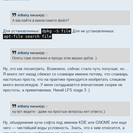
drBatty
писал(а):
↑
А как найти в каком пакете файл?
Для установленных:
dpkg -S file
Для не установленных:
apt-file search file
drBatty
писал(а):
↑
Опять-таки логичнее и проще этих ваших apt'ов. :)
Ну, это как посмотреть. Возможно, сейчас стало чуть получше, но…
Я много лет назад сбежал со слаквари именно потому, что слакварь
настолько проста, что на практике приходится изобретать слишком
много велосипедов. У меня складывается впечатление скорее не
простоты, а примитивизма. Некий LFS stage 3 :)
drBatty
писал(а):
↑
ну вот видите - даже на простые вопросы нет ответа ;)
Ну, объединение кучи софта под именем KDE или GNOME или еще
чего — чистейшей воды условность. Знать, что к ним относится, а