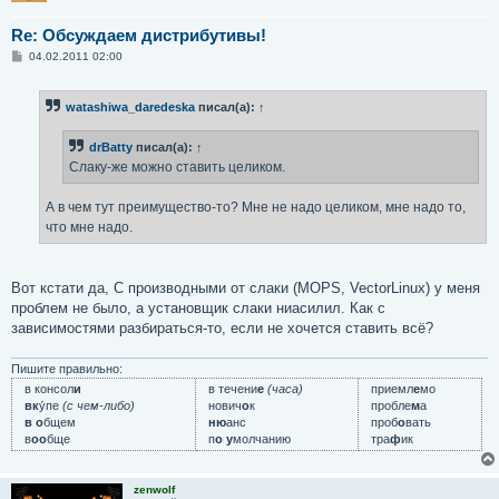
Re: Обсуждаем дистрибутивы!
С
04.02.2011 02:00
о
о
б
watashiwa_daredeska
писал(а):
↑
щ
е
н
drBatty
писал(а):
↑
и
е
Слаку-же можно ставить целиком.
А в чем тут преимущество-то? Мне не надо целиком, мне надо то,
что мне надо.
Вот кстати да, С производными от слаки (MOPS, VectorLinux) у меня
проблем не было, а установщик слаки ниасилил. Как с
зависимостями разбираться-то, если не хочется ставить всё?
Пишите правильно:
в консол
и
в течени
е
(часа)
приемл
е
мо
вк
у́пе
(с чем-либо)
нович
о
к
пробле
м
а
в о
бщем
ню
анс
проб
о
вать
в
оо
бще
п
о у
молчанию
тра
ф
ик
zenwolf