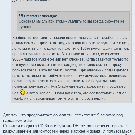
Dreamer77
писал(а):
↑
Основная мысль при этом -- удалить то вы всегда сможете не
нужное.
Вообще-то, поставить гораздо проще, чем удалить, особенно если
ставилось
всё
. Просто потому, что когда мне что-то нужно и его нет,
легко выяснить, что какой-то пакет мне 100% нужен, да и нужны как
правило считанные пакеты. А вот выяснить о каждом из «over
9000» пакетов нужен он или нет ­сложнее. Когда ставится только то,
что нужно, менеджер пакетов следит, что ставилось по запросу
пользователя, а что по зависимостям. При удалении подчищаются
пакеты, которые не требуются ни одному другому, поставленному
по запросу пользователя. А если ставить всё по умолчанию…
помойка получается. Ну, в Slackware ещё ладно, в ней и софта-то
нет
а вот в Debian… Начиная с того, что
всё
поставить нельзя
(конфликты), заканчивая тем, что винт не резиновый.
Для тех, кто предпочитает добавлять, есть тот же Slackware под
названием Salix.
Ставится с одного CD база с нужным DE, остальное из интернета с
разруливанием зависимостей через slapt-get и gslapt. И пользоваться