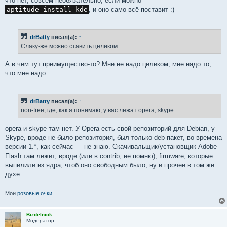
что нет, совсем необязательно, если можно
aptitude install kde
, и оно само всё поставит :)
drBatty
писал(а):
↑
Слаку-же можно ставить целиком.
А в чем тут преимущество-то? Мне не надо целиком, мне надо то,
что мне надо.
drBatty
писал(а):
↑
non-free, где, как я понимаю, у вас лежат opera, skype
opera и skype там нет. У Opera есть свой репозиторий для Debian, у
Skype, вроде не было репозитория, был только deb-пакет, во времена
версии 1.*, как сейчас — не знаю. Скачивальщик/установщик Adobe
Flash там лежит, вроде (или в contrib, не помню), firmware, которые
выпилили из ядра, чтоб оно свободным было, ну и прочее в том же
духе.
Мои
розовые очки
Bizdelnick
Модератор