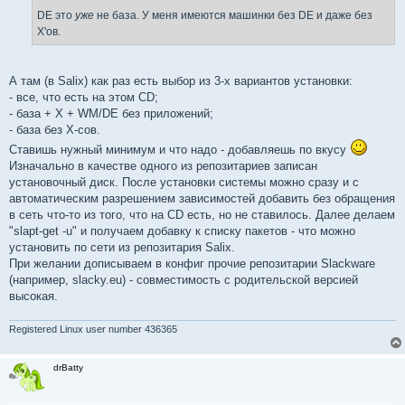
DE это
уже
не база. У меня имеются машинки без DE и даже без
X'ов.
А там (в Salix) как раз есть выбор из 3-х вариантов установки:
- все, что есть на этом CD;
- база + X + WM/DE без приложений;
- база без X-сов.
Ставишь нужный минимум и что надо - добавляешь по вкусу
Изначально в качестве одного из репозитариев записан
установочный диск. После установки системы можно сразу и с
автоматическим разрешением зависимостей добавить без обращения
в сеть что-то из того, что на CD есть, но не ставилось. Далее делаем
"slapt-get -u" и получаем добавку к списку пакетов - что можно
установить по сети из репозитария Salix.
При желании дописываем в конфиг прочие репозитарии Slackware
(например, slacky.eu) - совместимость с родительской версией
высокая.
Registered Linux user number 436365
drBatty