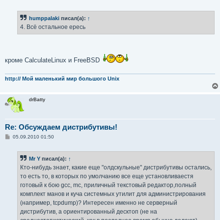
о
о
б
humppalaki
писал(а):
↑
щ
е
4. Всё остальное ересь
н
и
е
кроме CalculateLinux и FreeBSD
http:// Мой маленький мир большого Unix
drBatty
Re: Обсуждаем дистрибутивы!
С
05.09.2010 01:50
о
о
б
Mr Y
писал(а):
↑
щ
е
Кто-нибудь знает, какие еще "олдскульные" дистрибутивы остались,
н
то есть то, в которых по умолчанию все еще установливаестя
и
е
готовый к бою gcc, mc, приличный текстовый редактор,полный
комплект манов и куча системных утилит для администрирования
(например, tcpdump)? Интересен именно не серверный
дистрибутив, а ориентированный десктоп (не на