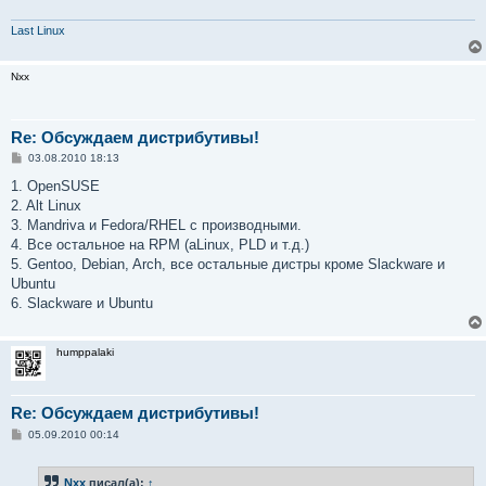
Last Linux
Nxx
Re: Обсуждаем дистрибутивы!
С
03.08.2010 18:13
о
о
1. OpenSUSE
б
2. Alt Linux
щ
е
3. Mandriva и Fedora/RHEL с производными.
н
4. Все остальное на RPM (aLinux, PLD и т.д.)
и
е
5. Gentoo, Debian, Arch, все остальные дистры кроме Slackware и
Ubuntu
6. Slackware и Ubuntu
humppalaki
Re: Обсуждаем дистрибутивы!
С
05.09.2010 00:14
о
о
б
Nxx
писал(а):
↑
щ