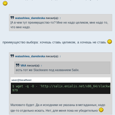
watashiwa_daredeska
писал(а):
↑
[А в чем тут преимущество-то? Мне не надо целиком, мне надо то,
что мне надо.
преимущество выбора: хочешь ставь целиком, а хочешь не ставь
watashiwa_daredeska
писал(а):
↑
VAA
писал(а):
↑
есть тот же Slackware под названием Salix.
user@localhost
$ wget -q -O - 'http://salix.enialis.net/x86_64/slackware
979
Маловато будет. Да и исходники не указаны в метаданных, надо
где-то отдельно искать. Нет, для меня пока не убедительно