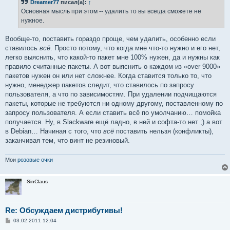
Dreamer77
писал(а):
↑
Основная мысль при этом -- удалить то вы всегда сможете не
нужное.
Вообще-то, поставить гораздо проще, чем удалить, особенно если
ставилось
всё
. Просто потому, что когда мне что-то нужно и его нет,
легко выяснить, что какой-то пакет мне 100% нужен, да и нужны как
правило считанные пакеты. А вот выяснить о каждом из «over 9000»
пакетов нужен он или нет ­сложнее. Когда ставится только то, что
нужно, менеджер пакетов следит, что ставилось по запросу
пользователя, а что по зависимостям. При удалении подчищаются
пакеты, которые не требуются ни одному другому, поставленному по
запросу пользователя. А если ставить всё по умолчанию… помойка
получается. Ну, в Slackware ещё ладно, в ней и софта-то нет ;) а вот
в Debian… Начиная с того, что
всё
поставить нельзя (конфликты),
заканчивая тем, что винт не резиновый.
Мои
розовые очки
SinClaus
Re: Обсуждаем дистрибутивы!
С
03.02.2011 12:04
о