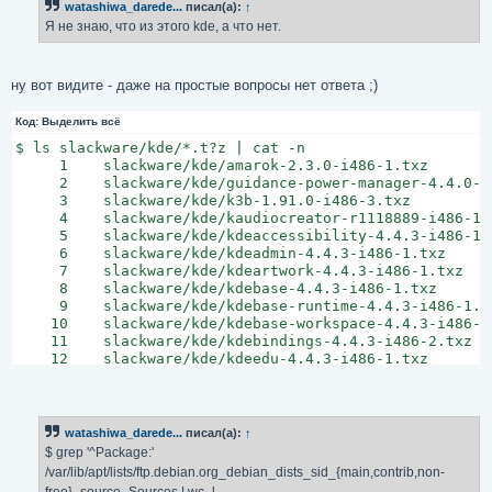
watashiwa_darede...
писал(а):
↑
Я не знаю, что из этого kde, а что нет.
ну вот видите - даже на простые вопросы нет ответа ;)
Код:
Выделить всё
$ ls slackware/kde/*.t?z | cat -n

     1    slackware/kde/amarok-2.3.0-i486-1.txz

     2    slackware/kde/guidance-power-manager-4.4.0-i4
     3    slackware/kde/k3b-1.91.0-i486-3.txz

     4    slackware/kde/kaudiocreator-r1118889-i486-1.t
     5    slackware/kde/kdeaccessibility-4.4.3-i486-1.t
     6    slackware/kde/kdeadmin-4.4.3-i486-1.txz

     7    slackware/kde/kdeartwork-4.4.3-i486-1.txz

     8    slackware/kde/kdebase-4.4.3-i486-1.txz

     9    slackware/kde/kdebase-runtime-4.4.3-i486-1.tx
    10    slackware/kde/kdebase-workspace-4.4.3-i486-1.
    11    slackware/kde/kdebindings-4.4.3-i486-2.txz

    12    slackware/kde/kdeedu-4.4.3-i486-1.txz

    13    slackware/kde/kdegames-4.4.3-i486-1.txz

    14    slackware/kde/kdegraphics-4.4.3-i486-2.txz

    15    slackware/kde/kdelibs-4.4.3-i486-1.txz

    16    slackware/kde/kdemultimedia-4.4.3-i486-1.txz

watashiwa_darede...
писал(а):
↑
    17    slackware/kde/kdenetwork-4.4.3-i486-2.txz

$ grep '^Package:'
    18    slackware/kde/kdepim-4.4.3-i486-1.txz

/var/lib/apt/lists/ftp.debian.org_debian_dists_sid_{main,contrib,non-
    19    slackware/kde/kdepim-runtime-4.4.3-i486-1.txz
free}_source_Sources | wc -l