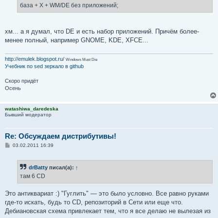
база + X + WM/DE без приложений;
хм... а я думал, что DE и есть набор приложений. Причём более-
менее полный, например GNOME, KDE, XFCE...
http://emulek.blogspot.ru/
Windows Must Die
Учебник по sed
зеркало в github
Скоро придёт
Осень
watashiwa_daredeska
Бывший модератор
Re: Обсуждаем дистрибутивы!
С
03.02.2011 16:39
о
о
б
drBatty
писал(а):
↑
щ
е
там 6 CD
н
и
е
Это антиквариат :) "Гуглить" — это было условно. Все равно руками
где-то искать, будь то CD, репозиторий в Сети или еще что.
Дебиановская схема привлекает тем, что я все делаю не вылезая из