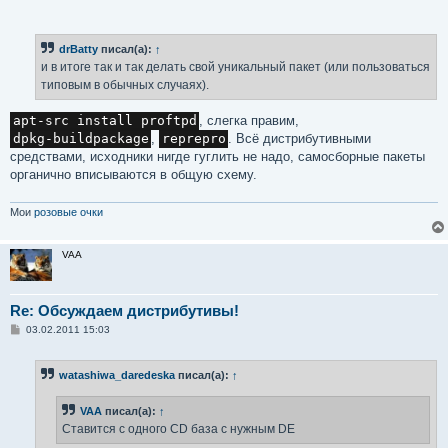
drBatty
писал(а):
↑
и в итоге так и так делать свой уникальный пакет (или пользоваться
типовым в обычных случаях).
apt-src install proftpd
, слегка правим,
dpkg-buildpackage
,
reprepro
. Всё дистрибутивными
средствами, исходники нигде гуглить не надо, самосборные пакеты
органично вписываются в общую схему.
Мои
розовые очки
VAA
Re: Обсуждаем дистрибутивы!
С
03.02.2011 15:03
о
о
б
watashiwa_daredeska
писал(а):
↑
щ
е
н
VAA
писал(а):
↑
и
е
Ставится с одного CD база с нужным DE