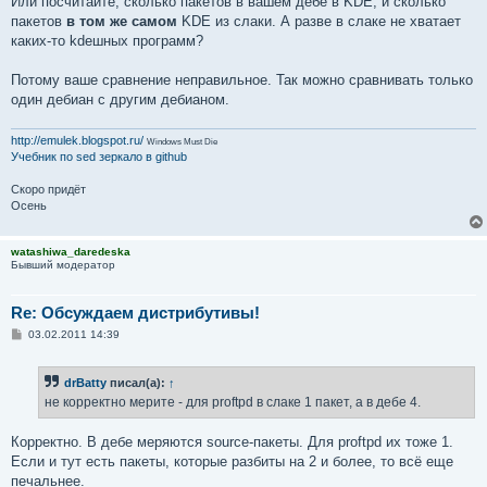
Или посчитайте, сколько пакетов в вашем дебе в KDE, и сколько
пакетов
в том же самом
KDE из слаки. А разве в слаке не хватает
каких-то kdeшных программ?
Потому ваше сравнение неправильное. Так можно сравнивать только
один дебиан с другим дебианом.
http://emulek.blogspot.ru/
Windows Must Die
Учебник по sed
зеркало в github
Скоро придёт
Осень
watashiwa_daredeska
Бывший модератор
Re: Обсуждаем дистрибутивы!
С
03.02.2011 14:39
о
о
б
drBatty
писал(а):
↑
щ
е
не корректно мерите - для proftpd в слаке 1 пакет, а в дебе 4.
н
и
е
Корректно. В дебе меряются source-пакеты. Для proftpd их тоже 1.
Если и тут есть пакеты, которые разбиты на 2 и более, то всё еще
печальнее.