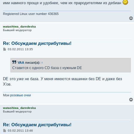
ими намного проще и удобнее, чем их прародителями из дебиан
Registered Linux user number 436365
watashiwa_daredeska
Бывший модератор
Re: Обсуждаем дистрибутивы!
С
03.02.2011 13:35
о
о
б
VAA
писал(а):
↑
щ
е
Ставится с одного CD база с нужным DE
н
и
е
DE это
уже
не база. У меня имеются машинки без DE и даже без
X'ов.
Мои
розовые очки
watashiwa_daredeska
Бывший модератор
Re: Обсуждаем дистрибутивы!
С
03.02.2011 13:46
о