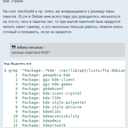
ком. строки.
На счет slackbuild и пр. опять же возвращаемся к размеру базы
пакетов. Если в Debian мне всего пару раз доводилось натыкаться
на что-то, чего в пакетах нет, то при малой пакетной базе придется
пилить пакет самому, а это несколько больше работы, нежели взять
готовый и поправить, если не нравится.
drBatty
писал(а):
↑
сколько пакетов в KDE?
Код:
Выделить всё
$ grep '^Package:.*kde' /var/lib/apt/lists/ftp.debian.
     1  Package: geogebra-kde

     2  Package: ggz-kde-client

     3  Package: ggz-kde-games

     4  Package: gkdebconf

     5  Package: kde-icons-crystal

     6  Package: kde-l10n

     7  Package: kde-style-polyester

     8  Package: kde-style-qtcurve

     9  Package: kde4libs

    10  Package: kdeaccessibility

    11  Package: kdeadmin

    12  Package: kdeartwork
