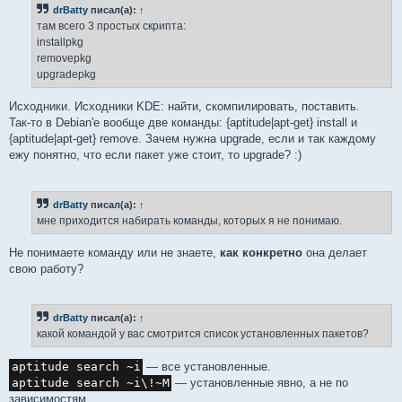
б
drBatty
писал(а):
↑
щ
е
там всего 3 простых скрипта:
н
installpkg
и
е
removepkg
upgradepkg
Исходники. Исходники KDE: найти, скомпилировать, поставить.
Так-то в Debian'е вообще две команды: {aptitude|apt-get} install и
{aptitude|apt-get} remove. Зачем нужна upgrade, если и так каждому
ежу понятно, что если пакет уже стоит, то upgrade? :)
drBatty
писал(а):
↑
мне приходится набирать команды, которых я не понимаю.
Не понимаете команду или не знаете,
как конкретно
она делает
свою работу?
drBatty
писал(а):
↑
какой командой у вас смотрится список установленных пакетов?
aptitude search ~i
— все установленные.
aptitude search ~i\!~M
— установленные явно, а не по
зависимостям.