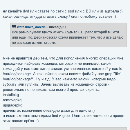
и
    41  Package: lockdev

е
    42  Package: libopensync-plugin-kdepim

ну качайте dvd или ставте по сети с ssd или с BD или из ацтрала :)
    43  Package: meta-kde

    44  Package: pkg-kde-tools

какая разница, откуда ставить слаку? она по любому встанет ;)
    45  Package: polkit-kde-1

    46  Package: python-kde3

watashiwa_darede...
писал(а):
↑
    47  Package: qalculate-kde

Все равно руками где-то искать, будь то CD, репозиторий в Сети
    48  Package: tkdesk

или еще что. Дебиановская схема привлекает тем, что я все делаю
    49  Package: webkitkde

не вылезая из ком. строки.
    50  Package: wicd-kde

    51  Package: xsettings-kde
мне не нравится деб тем, что для исполнения многих операций мне
приходится набирать команды, которых я не понимаю. какой
командой у вас смотрится список установленных пакетов? у нас ls
/var/log/package. А как найти в каком пакете файл? у нас grep "file"
/var/log/package/*. Ну и т.д. У вас какие-то ключи, которые надо
зубрить или гуглить. Зачем вылезать из командной строки -
решительно не понимаю. там всего 3 простых скрипта:
installpkg
removepkg
upgradepkg
причём их назначение очевидно даже для идиота :)
а искать можно командами find и grep. Опять-таки логичнее и проще
этих ваших apt'ов. :)