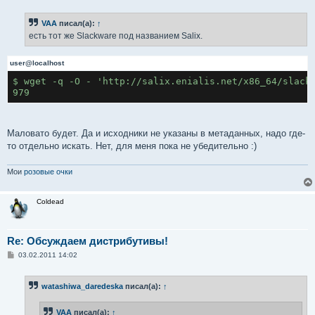
о
б
VAA
писал(а):
↑
щ
е
есть тот же Slackware под названием Salix.
н
и
е
user@localhost
$ wget -q -O - 'http://salix.enialis.net/x86_64/slackw
979
Маловато будет. Да и исходники не указаны в метаданных, надо где-
то отдельно искать. Нет, для меня пока не убедительно :)
Мои
розовые очки
Coldead
Re: Обсуждаем дистрибутивы!
С
03.02.2011 14:02
о
о
б
watashiwa_daredeska
писал(а):
↑
щ
е
н
VAA
писал(а):
↑
и