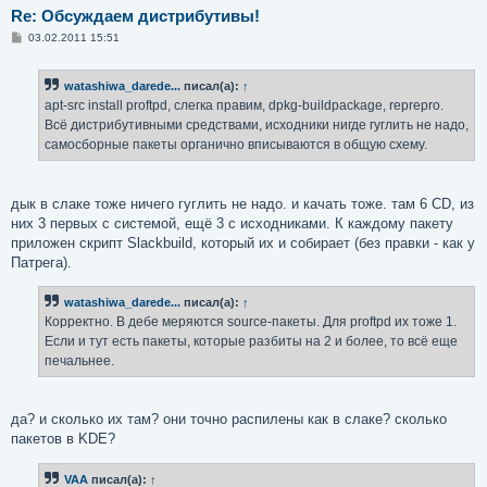
Re: Обсуждаем дистрибутивы!
С
03.02.2011 15:51
о
о
б
watashiwa_darede...
писал(а):
↑
щ
е
apt-src install proftpd, слегка правим, dpkg-buildpackage, reprepro.
н
Всё дистрибутивными средствами, исходники нигде гуглить не надо,
и
е
самосборные пакеты органично вписываются в общую схему.
дык в слаке тоже ничего гуглить не надо. и качать тоже. там 6 CD, из
них 3 первых с системой, ещё 3 с исходниками. К каждому пакету
приложен скрипт Slackbuild, который их и собирает (без правки - как у
Патрега).
watashiwa_darede...
писал(а):
↑
Корректно. В дебе меряются source-пакеты. Для proftpd их тоже 1.
Если и тут есть пакеты, которые разбиты на 2 и более, то всё еще
печальнее.
да? и сколько их там? они точно распилены как в слаке? сколько
пакетов в KDE?
VAA
писал(а):
↑