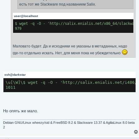
е
есть тот же Slackware под названием Salix.
user@localhost
$ wget -q -O - 'http://salix.enialis.net/x86_64/slackware
979
Маловато будет. Да и исходники не указаны в метаданных, надо
где-то отдельно искать. Нет, для меня пока не убеждительно
xsh@darkstar
\u[\W]\$ wget -q -O - 'http://salix.enialis.net/i486/s
1011
Но опять же мало.
Debian GNU/Linux wheezy/sid & FreeBSD 8.2 & Slackware 13.37 & AgiliaLinux 8.0 beta
2