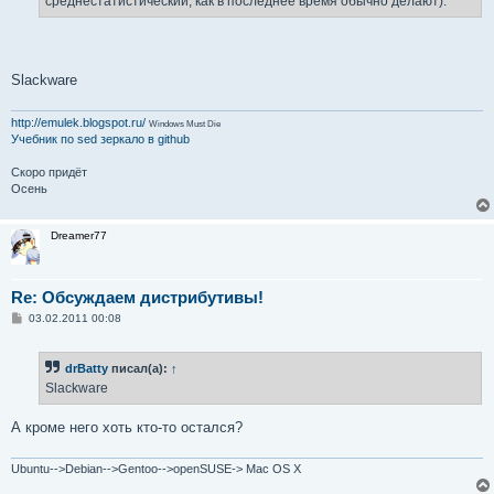
среднестатистический, как в последнее время обычно делают).
Slackware
http://emulek.blogspot.ru/
Windows Must Die
Учебник по sed
зеркало в github
Скоро придёт
Осень
Dreamer77
Re: Обсуждаем дистрибутивы!
С
03.02.2011 00:08
о
о
б
drBatty
писал(а):
↑
щ
е
Slackware
н
и
е
А кроме него хоть кто-то остался?
Ubuntu-->Debian-->Gentoo-->openSUSE-> Mac OS X