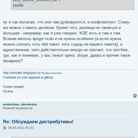
    20    slackware/kde/kdepimlibs-4.4.3-i486-1.txz

16496
    21    slackware/kde/kdeplasma-addons-4.4.3-i486-1.t
    22    slackware/kde/kdesdk-4.4.3-i486-1.txz

    23    slackware/kde/kdetoys-4.4.3-i486-1.txz

    24    slackware/kde/kdeutils-4.4.3-i486-1.txz

ну я так полагаю, что они там дублируются, и конфликтуют. Слаку-
    25    slackware/kde/kdevelop-4.0.0-i486-1.txz

же можно ставить целиком. Кроме того, разница не такая-уж и
    26    slackware/kde/kdevplatform-1.0.0-i486-1.txz

большая - например, как я уже говорил, KDE есть и там и там.
    27    slackware/kde/kdewebdev-4.4.3-i486-1.txz

Всякая мелочь вроде ncdu и не нужна особенно (а если нужна,
    28    slackware/kde/koffice-2.1.2-i486-2.txz

можно скачать хоть deb пакет, хоть сырцы из вашего пакета), и
    29    slackware/kde/konq-plugins-4.4.0-i486-1.txz

единственное, чего действительно иногда не хватает, это non-free,
    30    slackware/kde/kopete-cryptography-1.3.0_kde4.
где, как я понимаю, у вас лежат opera, skype, дрова и прочее такое
    31    slackware/kde/ktorrent-3.3.4-i486-1.txz

бинарное?
    32    slackware/kde/oxygen-icons-4.4.3-i486-1.txz

    33    slackware/kde/polkit-kde-1-r1120537-i486-1.tx
    34    slackware/kde/polkit-qt-1-r1118744-i486-1.txz
http://emulek.blogspot.ru/
Windows Must Die
    35    slackware/kde/skanlite-0.4_kde4.4.0-i486-1.t
Учебник по sed
зеркало в github
Скоро придёт
Осень
watashiwa_daredeska
Бывший модератор
Re: Обсуждаем дистрибутивы!
С
04.02.2011 01:22
о
о