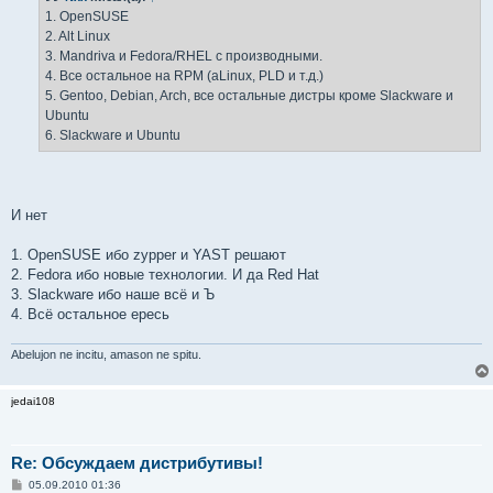
е
1. OpenSUSE
н
2. Alt Linux
и
е
3. Mandriva и Fedora/RHEL с производными.
4. Все остальное на RPM (aLinux, PLD и т.д.)
5. Gentoo, Debian, Arch, все остальные дистры кроме Slackware и
Ubuntu
6. Slackware и Ubuntu
И нет
1. OpenSUSE ибо zypper и YAST решают
2. Fedora ибо новые технологии. И да Red Hat
3. Slackware ибо наше всё и Ъ
4. Всё остальное ересь
Abelujon ne incitu, amason ne spitu.
jedai108
Re: Обсуждаем дистрибутивы!
С
05.09.2010 01:36