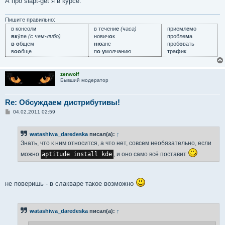
А про slapt-get я в курсе.
Пишите правильно:
в консол
и
в течени
е
(часа)
приемл
е
мо
вк
у́пе
(с чем-либо)
нович
о
к
пробле
м
а
в о
бщем
ню
анс
проб
о
вать
в
оо
бще
п
о у
молчанию
тра
ф
ик
zenwolf
Бывший модератор
Re: Обсуждаем дистрибутивы!
С
04.02.2011 02:59
о
о
б
watashiwa_daredeska
писал(а):
↑
щ
е
Знать, что к ним относится, а что нет, совсем необязательно, если
н
и
можно
aptitude install kde
, и оно само всё поставит
е
не поверишь - в слакваре такое возможно
watashiwa_daredeska
писал(а):
↑