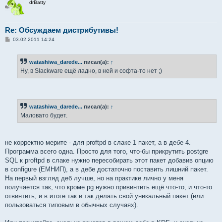
drBatty
Re: Обсуждаем дистрибутивы!
С
03.02.2011 14:24
о
о
б
watashiwa_darede...
писал(а):
↑
щ
е
Ну, в Slackware ещё ладно, в ней и софта-то нет ;)
н
и
е
watashiwa_darede...
писал(а):
↑
Маловато будет.
не корректно мерите - для proftpd в слаке 1 пакет, а в дебе 4.
Программа всего одна. Просто для того, что-бы прикрутить postgre
SQL к proftpd в слаке нужно пересобирать этот пакет добавив опцию
в configure (ЕМНИП), а в дебе достаточно поставить лишний пакет.
На первый взгляд деб лучше, но на практике лично у меня
получается так, что кроме pg нужно привинтить ещё что-то, и что-то
отвинтить, и в итоге так и так делать свой уникальный пакет (или
пользоваться типовым в обычных случаях).