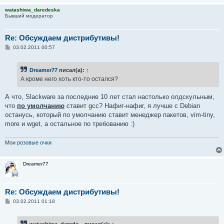
watashiwa_daredeska
Бывший модератор
Re: Обсуждаем дистрибутивы!
С
03.02.2011 00:57
о
о
б
Dreamer77
писал(а):
↑
щ
е
А кроме него хоть кто-то остался?
н
и
е
А что, Slackware за последние 10 лет стал настолько олдскульным,
что
по умолчанию
ставит gcc? Нафиг-нафиг, я лучше с Debian
останусь, который по умолчанию ставит менеджер пакетов, vim-tiny,
more и wget, а остальное по требованию :)
Мои
розовые очки
Dreamer77
Re: Обсуждаем дистрибутивы!
С
03.02.2011 01:18
о
о
б
watashiwa_darede...
писал(а):
↑