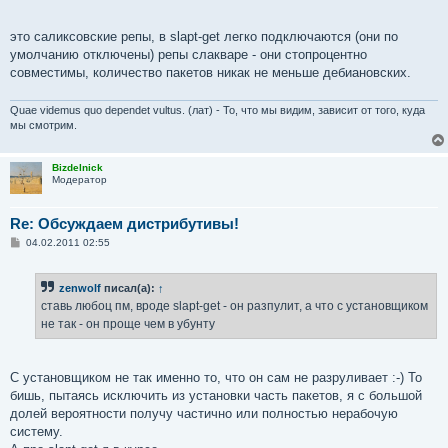
это саликсовские репы, в slapt-get легко подключаются (они по
умолчанию отключены) репы слакваре - они стопроцентно
совместимы, количество пакетов никак не меньше дебиановских.
Quae videmus quo dependet vultus. (лат) - То, что мы видим, зависит от того, куда
мы смотрим.
Bizdelnick
Модератор
Re: Обсуждаем дистрибутивы!
С
04.02.2011 02:55
о
о
б
zenwolf
писал(а):
↑
щ
е
ставь любоц пм, вроде slapt-get - он разпулит, а что с установщиком
н
не так - он проще чем в убунту
и
е
С установщиком не так именно то, что он сам не разруливает :-) То
бишь, пытаясь исключить из установки часть пакетов, я с большой
долей вероятности получу частично или полностью нерабочую
систему.