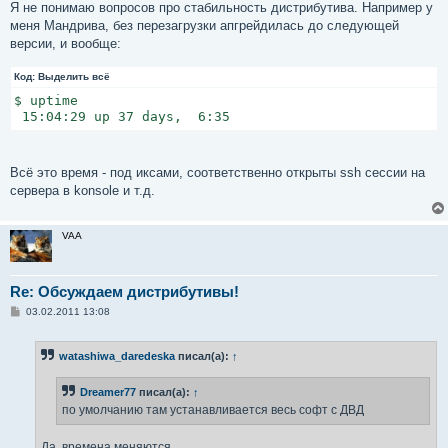
о
Я не понимаю вопросов про стабильность дистрибутива. Например у
б
меня Мандрива, без перезагрузки апгрейдилась до следующей
щ
е
версии, и вообще:
н
и
Код:
е
Выделить всё
$ uptime

 15:04:29 up 37 days,  6:35
Всё это время - под иксами, соответственно открыты ssh сессии на
сервера в konsole и т.д.
VAA
Re: Обсуждаем дистрибутивы!
С
03.02.2011 13:08
о
о
б
watashiwa_daredeska
писал(а):
↑
щ
е
н
Dreamer77
писал(а):
↑
и
е
по умолчанию там устанавливается весь софт с ДВД
Да, времена меняются.