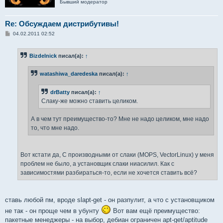
Бывший модератор
Re: Обсуждаем дистрибутивы!
С
04.02.2011 02:52
о
о
б
Bizdelnick
писал(а):
↑
щ
е
н
watashiwa_daredeska
писал(а):
↑
и
е
drBatty
писал(а):
↑
Слаку-же можно ставить целиком.
А в чем тут преимущество-то? Мне не надо целиком, мне надо
то, что мне надо.
Вот кстати да, С производными от слаки (MOPS, VectorLinux) у меня
проблем не было, а установщик слаки ниасилил. Как с
зависимостями разбираться-то, если не хочется ставить всё?
ставь любой пм, вроде slapt-get - он разпулит, а что с установщиком
не так - он проще чем в убунту
Вот вам ещё преимущество:
пакетные менеджеры - на выбор, дебиан ограничен apt-get/aptitude