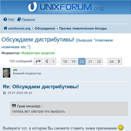
FAQ
Правила
unixforum.org
Обсуждения
Прочие тематические беседы
Обсуждаем дистрибутивы!
(бывшая "поможем
новичкам etc.")
Модератор:
Модераторы разделов
Страница
20
из
24
1
18
19
20
21
22
24
Пред.
След
720 сообщений
…
…
alv
Бывший модератор
Re: Обсуждаем дистрибутивы!
С
25.07.2010 06:10
о
о
б
Грам
писал(а):
↑
щ
е
теперь вот смотрю что выбрать
н
и
е
Выберите тот, в котором Вы сможете ставить знаки препинания