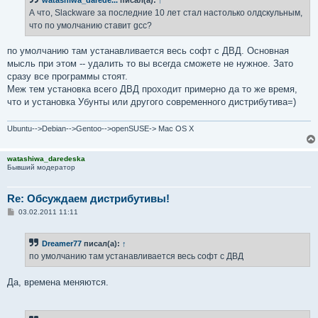
щ
е
А что, Slackware за последние 10 лет стал настолько олдскульным,
н
что по умолчанию ставит gcc?
и
е
по умолчанию там устанавливается весь софт с ДВД. Основная
мысль при этом -- удалить то вы всегда сможете не нужное. Зато
сразу все программы стоят.
Меж тем установка всего ДВД проходит примерно да то же время,
что и установка Убунты или другого современного дистрибутива=)
Ubuntu-->Debian-->Gentoo-->openSUSE-> Mac OS X
watashiwa_daredeska
Бывший модератор
Re: Обсуждаем дистрибутивы!
С
03.02.2011 11:11
о
о
б
Dreamer77
писал(а):
↑
щ
е
по умолчанию там устанавливается весь софт с ДВД
н
и
е
Да, времена меняются.