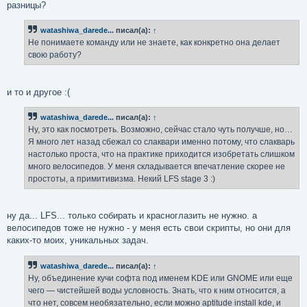
разницы?
watashiwa_darede...
писал(а):
↑
Не понимаете команду или не знаете, как конкретно она делает
свою работу?
и то и другое :(
watashiwa_darede...
писал(а):
↑
Ну, это как посмотреть. Возможно, сейчас стало чуть получше, но…
Я много лет назад сбежал со слаквари именно потому, что слакварь
настолько проста, что на практике приходится изобретать слишком
много велосипедов. У меня складывается впечатление скорее не
простоты, а примитивизма. Некий LFS stage 3 :)
ну да... LFS... только собирать и красноглазить не нужно. а
велосипедов тоже не нужно - у меня есть свои скрипты, но они для
каких-то моих, уникальных задач.
watashiwa_darede...
писал(а):
↑
Ну, объединение кучи софта под именем KDE или GNOME или еще
чего — чистейшей воды условность. Знать, что к ним относится, а
что нет, совсем необязательно, если можно aptitude install kde, и