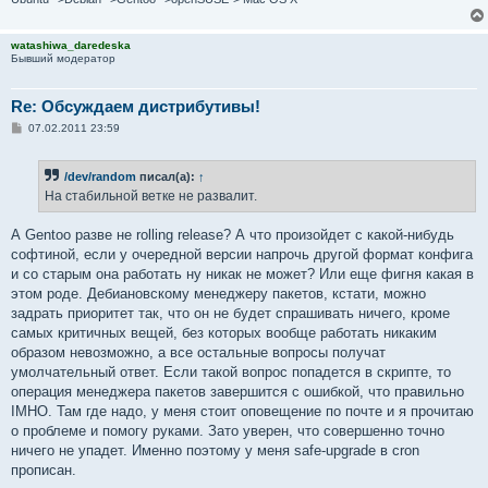
watashiwa_daredeska
Бывший модератор
Re: Обсуждаем дистрибутивы!
С
07.02.2011 23:59
о
о
б
/dev/random
писал(а):
↑
щ
е
На стабильной ветке не развалит.
н
и
е
А Gentoo разве не rolling release? А что произойдет с какой-нибудь
софтиной, если у очередной версии напрочь другой формат конфига
и со старым она работать ну никак не может? Или еще фигня какая в
этом роде. Дебиановскому менеджеру пакетов, кстати, можно
задрать приоритет так, что он не будет спрашивать ничего, кроме
самых критичных вещей, без которых вообще работать никаким
образом невозможно, а все остальные вопросы получат
умолчательный ответ. Если такой вопрос попадется в скрипте, то
операция менеджера пакетов завершится с ошибкой, что правильно
IMHO. Там где надо, у меня стоит оповещение по почте и я прочитаю
о проблеме и помогу руками. Зато уверен, что совершенно точно
ничего не упадет. Именно поэтому у меня safe-upgrade в cron
прописан.