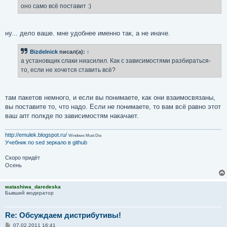
оно само всё поставит :)
ну... дело ваше. мне удобнее именно так, а не иначе.
Bizdelnick
писал(а):
↑
а установщик слаки ниасилил. Как с зависимостями разбираться-
то, если не хочется ставить всё?
там пакетов немного, и если вы понимаете, как они взаимосвязаны,
вы поставите то, что надо. Если не понимаете, то вам всё равно этот
ваш апт полкде по зависимостям накачает.
http://emulek.blogspot.ru/
Windows Must Die
Учебник по sed
зеркало в github
Скоро придёт
Осень
watashiwa_daredeska
Бывший модератор
Re: Обсуждаем дистрибутивы!
С
07.02.2011 16:41