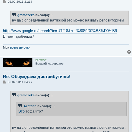
С
05.02.2011 21:17
о
о
б
gramozeka
писал(а):
↑
щ
е
ну да с определённой натяжкой это можно назвать репозиторием
н
и
е
http://www.google.ru/search?ie=UTF-8&h...%80%D0%B8%D0%B9
В чем проблема?
Мои
розовые очки
zenwolf
Бывший модератор
Re: Обсуждаем дистрибутивы!
С
06.02.2011 04:27
о
о
б
gramozeka
писал(а):
↑
щ
е
н
Aectann
писал(а):
↑
и
е
Это
тогда что?
ну да с определённой натяжкой это можно назвать репозиторием ,