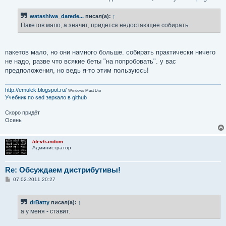
watashiwa_darede...
писал(а):
↑
Пакетов мало, а значит, придется недостающее собирать.
пакетов мало, но они намного больше. собирать практически ничего
не надо, разве что всякие беты "на попробовать". у вас
предположения, но ведь я-то этим пользуюсь!
http://emulek.blogspot.ru/
Windows Must Die
Учебник по sed
зеркало в github
Скоро придёт
Осень
/dev/random
Администратор
Re: Обсуждаем дистрибутивы!
С
07.02.2011 20:27
о
о
б
drBatty
писал(а):
↑
щ
е
а у меня - ставит.
н
и