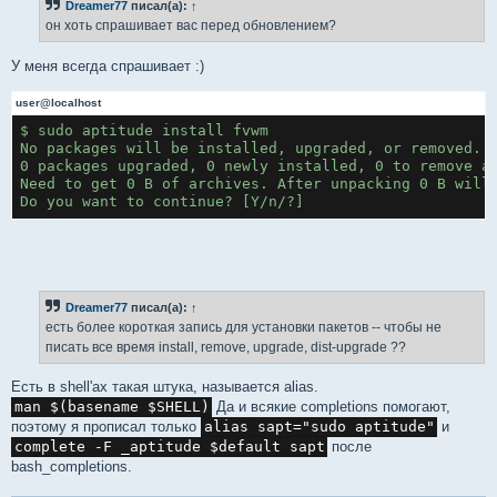
Dreamer77
писал(а):
↑
щ
е
он хоть спрашивает вас перед обновлением?
н
и
е
У меня всегда спрашивает :)
user@localhost
$ sudo aptitude install fvwm

No packages will be installed, upgraded, or removed.

0 packages upgraded, 0 newly installed, 0 to remove an
Need to get 0 B of archives. After unpacking 0 B will 
Do you want to continue? [Y/n/?]
Dreamer77
писал(а):
↑
есть более короткая запись для установки пакетов -- чтобы не
писать все время install, remove, upgrade, dist-upgrade ??
Есть в shell'ах такая штука, называется alias.
man $(basename $SHELL)
Да и всякие completions помогают,
поэтому я прописал только
alias sapt="sudo aptitude"
и
complete -F _aptitude $default sapt
после
bash_completions.