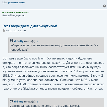
Мои
розовые очки
watashiwa_daredeska
Бывший модератор
Re: Обсуждаем дистрибутивы!
С
07.02.2011 22:53
о
о
б
drBatty
писал(а):
↑
щ
е
собирать практически ничего не надо, разве что всякие беты "на
н
попробовать"
и
е
Вот там выше было про fvwm. Уж не знаю, надо ли будет его
собирать, но что-то он маленький какой-то. Да и как-то… сомневаюсь
я, что софт Slackware на 100% соответствует именно моим нуждам,
а у меня только руками установленных пакетов 701 штука, а всего —
1882. Учитывая общее среднее соотношение числа пакетов 1 src = 2
bin, у меня установлена вся слакварь. Учитывая, что KDE у меня
нет, а из GNOME только ошметки, значит, установлено много всякого
такого, чего в Slackware нет, а значит придется собирать. Как-то так.
drBatty
писал(а):
↑
у вас предположения, но ведь я-то этим пользуюсь!