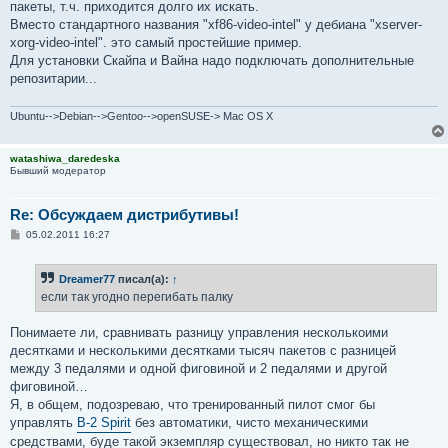
пакеты, т.ч. приходится долго их искать.
Вместо стандартного названия "xf86-video-intel" у дебиана "xserver-
xorg-video-intel". это самый простейшие пример.
Для установки Скайпа и Вайна надо подключать дополнительные
репозитарии...
Ubuntu-->Debian-->Gentoo-->openSUSE-> Mac OS X
watashiwa_daredeska
Бывший модератор
Re: Обсуждаем дистрибутивы!
С
05.02.2011 16:27
о
о
б
Dreamer77
писал(а):
↑
щ
е
если так угодно перегибать палку
н
и
е
Понимаете ли, сравнивать разницу управления несколькоими
десятками и несколькими десятками тысяч пакетов с разницей
между 3 педалями и одной фиговиной и 2 педалями и другой
фиговиной…
Я, в общем, подозреваю, что тренированный пилот смог бы
управлять
B-2 Spirit
без автоматики, чисто механическими
средствами, буде такой экземпляр существовал, но никто так не