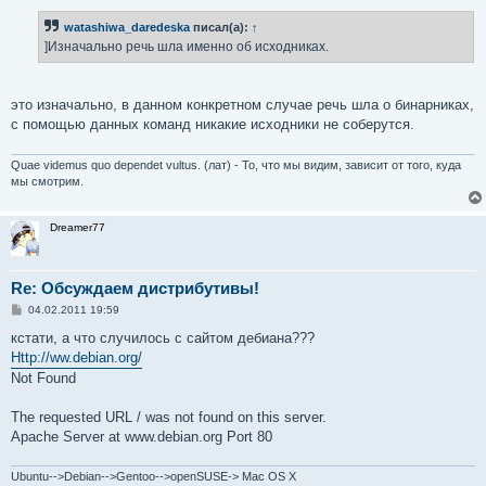
о
б
watashiwa_daredeska
писал(а):
↑
щ
е
]Изначально речь шла именно об исходниках.
н
и
е
это изначально, в данном конкретном случае речь шла о бинарниках,
с помощью данных команд никакие исходники не соберутся.
Quae videmus quo dependet vultus. (лат) - То, что мы видим, зависит от того, куда
мы смотрим.
Dreamer77
Re: Обсуждаем дистрибутивы!
С
04.02.2011 19:59
о
о
кстати, а что случилось с сайтом дебиана???
б
Http://ww.debian.org/
щ
е
Not Found
н
и
е
The requested URL / was not found on this server.
Apache Server at www.debian.org Port 80
Ubuntu-->Debian-->Gentoo-->openSUSE-> Mac OS X