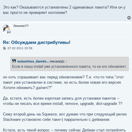
е
Это как? Оказываются установлены 2 одинаковых пакета? Или он у
вас просто не проверяет коллизии?
Dreamer77
Re: Обсуждаем дистрибутивы!
С
07.02.2011 20:58
о
о
б
watashiwa_darede...
писал(а):
↑
щ
е
Если я пишу install уже установленного пакета, то он его обновляет.
н
и
е
он хоть спрашивает вас перед обновлением? Т.е. что-то типа "этот
пакет уже установлен в системе, но есть более новая его версия.
Хотите обновить? да/нет/?"
Да, кстати, есть более короткая запись для установки пакетов --
чтобы не писать все время install, remove, upgrade, dist-upgrade ??
Сижу второй день на Squeeze, вот думаю что при следующий релиз
Slackware установлю себе таки=) парралельно с дебианом.
Кстати, есть твкой вопрос -- почему сейчас Дебиан стал потреблять