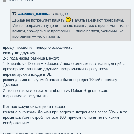
С
07.02.2011 23:05
о
о
б
watashiwa_darede...
писал(а):
↑
щ
е
Дебиан не потребляет память
Память занимают программы.
н
и
Много программ запущено — много памяти, мало программ — мало
е
памяти, прожорливые программы — много памяти, экономичные
программы — мало памяти.
прошу прощения, неверно выразился.
скажу по другому:
2-3 года назад разница между:
1. kubuntu vs Debian + kdebase / после одинаковых манипуляций с
браузерами, разными другими программами / сразу после
перезагрузки и входа в DE
разница в используемой памяти была порядка 100мб в пользу
Дебиана
2. точно такой же тест для ubuntu vs Debian + gnome-core
и сравнимые результаты.
Вот про какую ситауцию я говорю.
конечно в консоли Дебиан при загрузке потребляет всего 50мб, в то
время как Арч потребляет все 100, причем не понятно по каким
соображениям.
Ubuntu-->Debian-->Gentoo-->openSUSE-> Mac OS X