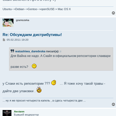
Ubuntu-->Debian-->Gentoo-->openSUSE-> Mac OS X
gramozeka
Re: Обсуждаем дистрибутивы!
С
05.02.2011 19:20
о
о
б
watashiwa_daredeska
писал(а):
↑
щ
е
Для Вайна не надо. А Скайп в официальном репозитории слаквари
н
и
е
разве есть?
у Слаки есть репозитории ???
... Я тоже хочу такой травы -
дайте две упаковки .
... ну я же просил четыреста капель , а сдесь четыреста две ...
Aectann
Бывший модератор