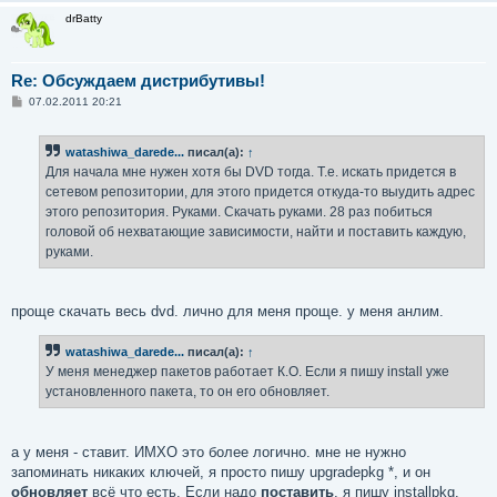
drBatty
Re: Обсуждаем дистрибутивы!
С
07.02.2011 20:21
о
о
б
watashiwa_darede...
писал(а):
↑
щ
е
Для начала мне нужен хотя бы DVD тогда. Т.е. искать придется в
н
сетевом репозитории, для этого придется откуда-то выудить адрес
и
е
этого репозитория. Руками. Скачать руками. 28 раз побиться
головой об нехватающие зависимости, найти и поставить каждую,
руками.
проще скачать весь dvd. лично для меня проще. у меня анлим.
watashiwa_darede...
писал(а):
↑
У меня менеджер пакетов работает К.О. Если я пишу install уже
установленного пакета, то он его обновляет.
а у меня - ставит. ИМХО это более логично. мне не нужно
запоминать никаких ключей, я просто пишу upgradepkg *, и он
обновляет
всё что есть. Если надо
поставить
, я пишу installpkg.