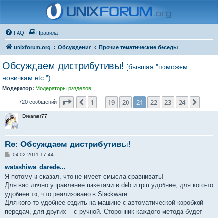
FAQ
Правила
unixforum.org
Обсуждения
Прочие тематические беседы
Обсуждаем дистрибутивы!
(бывшая "поможем
новичкам etc.")
Модератор:
Модераторы разделов
Страница
21
из
24
1
19
20
21
22
23
24
Пред.
След.
720 сообщений
…
Dreamer77
Re: Обсуждаем дистрибутивы!
С
04.02.2011 17:44
о
о
watashiwa_darede...
б
Я потому и сказал, что не имеет смысла сравнивать!
щ
е
Для вас лично управление пакетами в deb и rpm удобнее, для кого-то
н
удобнее то, что реализовано в Slackware.
и
е
Для кого-то удобнее ездить на машине с автоматической коробкой
передач, для других -- с ручной. Сторонник каждого метода будет