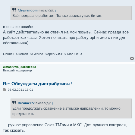
о
о
б
/dev/random
писал(а):
↑
щ
е
Всё прекрасно работает. Только ссылка у вас битая.
н
и
е
в ссылке ошибся.
А сайт действительно не отвечл на мои позывы. Сейчас правда все
работает как часы. Хотел почитать про работу apt и иже с ним для
обогащения=)
Ubuntu-->Debian-->Gentoo-->openSUSE-> Mac OS X
watashiwa_daredeska
Бывший модератор
Re: Обсуждаем дистрибутивы!
С
05.02.2011 13:01
о
о
б
Dreamer77
писал(а):
↑
щ
е
Если продолжать сравнение в этом же направлении, то можно
н
представить
и
е
… ручное управление Союз-ТМ'ами и МКС. Для лучшего контроля,
так сказать.