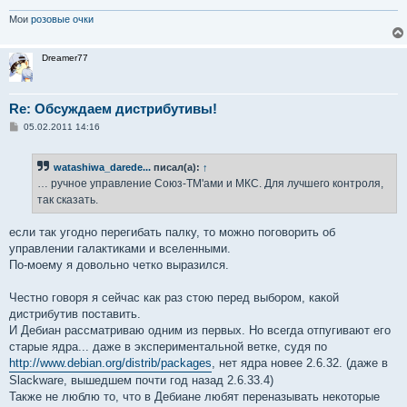
Мои
розовые очки
Dreamer77
Re: Обсуждаем дистрибутивы!
С
05.02.2011 14:16
о
о
б
watashiwa_darede...
писал(а):
↑
щ
е
… ручное управление Союз-ТМ'ами и МКС. Для лучшего контроля,
н
так сказать.
и
е
если так угодно перегибать палку, то можно поговорить об
управлении галактиками и вселенными.
По-моему я довольно четко выразился.
Честно говоря я сейчас как раз стою перед выбором, какой
дистрибутив поставить.
И Дебиан рассматриваю одним из первых. Но всегда отпугивают его
старые ядра... даже в экспериментальной ветке, судя по
http://www.debian.org/distrib/packages
, нет ядра новее 2.6.32. (даже в
Slackware, вышедшем почти год назад 2.6.33.4)
Также не люблю то, что в Дебиане любят переназывать некоторые