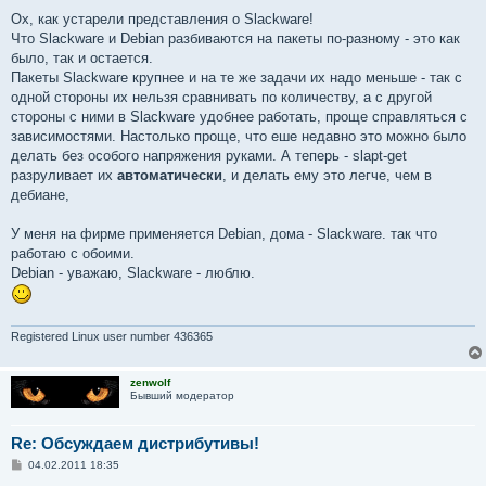
о
о
Ох, как устарели представления о Slackware!
б
Что Slackware и Debian разбиваются на пакеты по-разному - это как
щ
е
было, так и остается.
н
Пакеты Slackware крупнее и на те же задачи их надо меньше - так с
и
е
одной стороны их нельзя сравнивать по количеству, а с другой
стороны с ними в Slackware удобнее работать, проще справляться с
зависимостями. Настолько проще, что еше недавно это можно было
делать без особого напряжения руками. А теперь - slapt-get
разруливает их
автоматически
, и делать ему это легче, чем в
дебиане,
У меня на фирме применяется Debian, дома - Slackware. так что
работаю с обоими.
Debian - уважаю, Slackware - люблю.
Registered Linux user number 436365
zenwolf
Бывший модератор
Re: Обсуждаем дистрибутивы!
С
04.02.2011 18:35
о