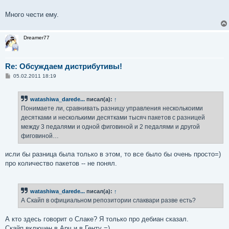
Много чести ему.
Dreamer77
Re: Обсуждаем дистрибутивы!
С
05.02.2011 18:19
о
о
б
watashiwa_darede...
писал(а):
↑
щ
е
Понимаете ли, сравнивать разницу управления несколькоими
н
десятками и несколькими десятками тысяч пакетов с разницей
и
е
между 3 педалями и одной фиговиной и 2 педалями и другой
фиговиной…
исли бы разница была только в этом, то все было бы очень просто=)
про количество пакетов -- не понял.
watashiwa_darede...
писал(а):
↑
А Скайп в официальном репозитории слаквари разве есть?
А кто здесь говорит о Слаке? Я только про дебиан сказал.
Скайп включен в Арч и в Генту =)