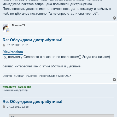
менеджере пакетов запрещена политикой дистрибутива.
Пользователь должен иметь возможность дать команду и забыть о
ней, не дёргаясь постоянно: "а не спросила ли она что-то?".
Dreamer77
Re: Обсуждаем дистрибутивы!
С
07.02.2011 21:21
о
о
/dev/random
б
ну, политику Gentoo то я знаю не по наслышке=)) 2года как никак=)
щ
е
н
сейчас интересует как с этим обстоит в Дебиане.
и
е
Ubuntu-->Debian-->Gentoo-->openSUSE-> Mac OS X
watashiwa_daredeska
Бывший модератор
Re: Обсуждаем дистрибутивы!
С
07.02.2011 22:35
о
о
б