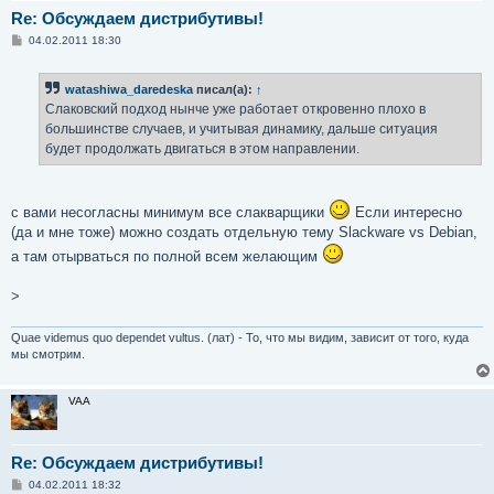
Re: Обсуждаем дистрибутивы!
С
04.02.2011 18:30
о
о
б
watashiwa_daredeska
писал(а):
↑
щ
е
Слаковский подход нынче уже работает откровенно плохо в
н
большинстве случаев, и учитывая динамику, дальше ситуация
и
е
будет продолжать двигаться в этом направлении.
с вами несогласны минимум все слакварщики
Если интересно
(да и мне тоже) можно создать отдельную тему Slaсkware vs Debian,
а там отырваться по полной всем желающим
>
Quae videmus quo dependet vultus. (лат) - То, что мы видим, зависит от того, куда
мы смотрим.
VAA
Re: Обсуждаем дистрибутивы!
С
04.02.2011 18:32