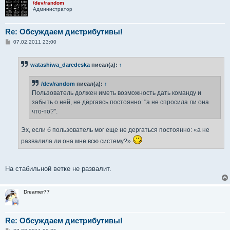
/dev/random
Администратор
Re: Обсуждаем дистрибутивы!
С
07.02.2011 23:00
о
о
б
watashiwa_daredeska
писал(а):
↑
щ
е
н
/dev/random
писал(а):
↑
и
е
Пользователь должен иметь возможность дать команду и
забыть о ней, не дёргаясь постоянно: "а не спросила ли она
что-то?".
Эх, если б пользователь мог еще не дергаться постоянно: «а не
развалила ли она мне всю систему?»
На стабильной ветке не развалит.
Dreamer77
Re: Обсуждаем дистрибутивы!