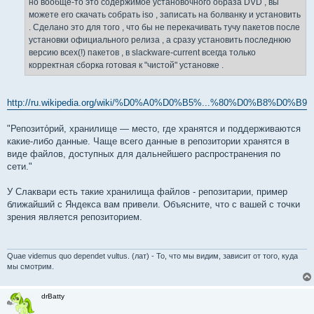
но вообще-то это содержимое установочного образа DVD , вы
можете его скачать собрать iso , записать на болванку и установить
. Сделано это для того , что бы не перекачивать тучу пакетов после
установки официального релиза , а сразу установить последнюю
версию всех(!) пакетов , в slackware-current всегда только
корректная сборка готовая к "чистой" установке .
http://ru.wikipedia.org/wiki/%D0%A0%D0%B5%...%80%D0%B8%D0%B9
"Репозито́рий, хранилище — место, где хранятся и поддерживаются
какие-либо данные. Чаще всего данные в репозитории хранятся в
виде файлов, доступных для дальнейшего распространения по
сети."
У Слаквари есть такие хранилища файлов - репозитарии, пример
ближайший с Яндекса вам привели. Объясните, что с вашей с точки
зрения является репозиторием.
Quae videmus quo dependet vultus. (лат) - То, что мы видим, зависит от того, куда
мы смотрим.
drBatty