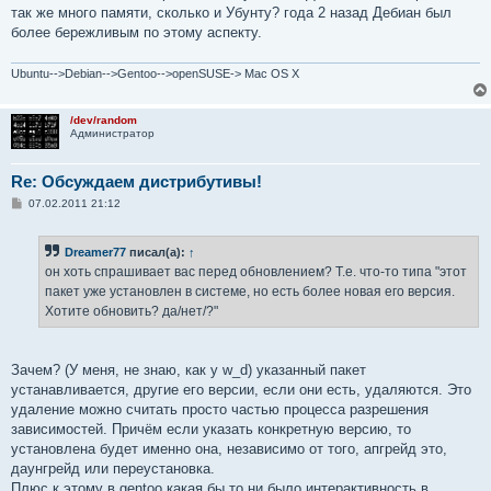
так же много памяти, сколько и Убунту? года 2 назад Дебиан был
более бережливым по этому аспекту.
Ubuntu-->Debian-->Gentoo-->openSUSE-> Mac OS X
/dev/random
Администратор
Re: Обсуждаем дистрибутивы!
С
07.02.2011 21:12
о
о
б
Dreamer77
писал(а):
↑
щ
е
он хоть спрашивает вас перед обновлением? Т.е. что-то типа "этот
н
пакет уже установлен в системе, но есть более новая его версия.
и
е
Хотите обновить? да/нет/?"
Зачем? (У меня, не знаю, как у w_d) указанный пакет
устанавливается, другие его версии, если они есть, удаляются. Это
удаление можно считать просто частью процесса разрешения
зависимостей. Причём если указать конкретную версию, то
установлена будет именно она, независимо от того, апгрейд это,
даунгрейд или переустановка.
Плюс к этому в gentoo какая бы то ни было интерактивность в