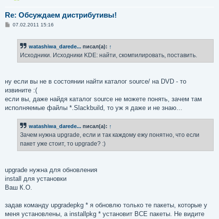
Re: Обсуждаем дистрибутивы!
С
07.02.2011 15:16
о
о
б
watashiwa_darede...
писал(а):
↑
щ
е
Исходники. Исходники KDE: найти, скомпилировать, поставить.
н
и
е
ну если вы не в состоянии найти каталог source/ на DVD - то
извините :(
если вы, даже найдя каталог source не можете понять, зачем там
исполняемые файлы *.Slackbuild, то уж я даже и не знаю...
watashiwa_darede...
писал(а):
↑
Зачем нужна upgrade, если и так каждому ежу понятно, что если
пакет уже стоит, то upgrade? :)
upgrade нужна для обновления
install для установки
Ваш К.О.
задав команду upgradepkg * я обновлю только те пакеты, которые у
меня установлены, а installpkg * установит ВСЕ пакеты. Не видите