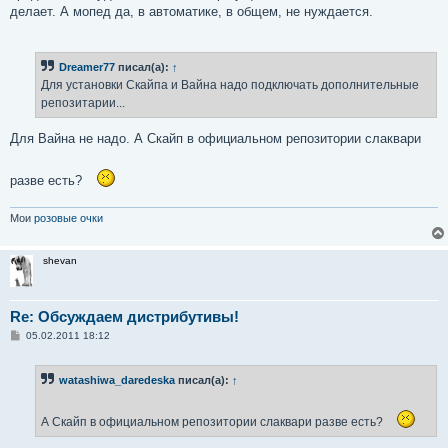
делает. А мопед да, в автоматике, в общем, не нуждается.
Dreamer77
писал(а):
↑
Для установки Скайпа и Вайна надо подключать дополнительные
репозитарии...
Для Вайна не надо. А Скайп в официальном репозитории слаквари
разве есть?
Мои
розовые очки
shevan
Re: Обсуждаем дистрибутивы!
С
05.02.2011 18:12
о
о
б
watashiwa_daredeska
писал(а):
↑
щ
е
н
и
А Скайп в официальном репозитории слаквари разве есть?
е