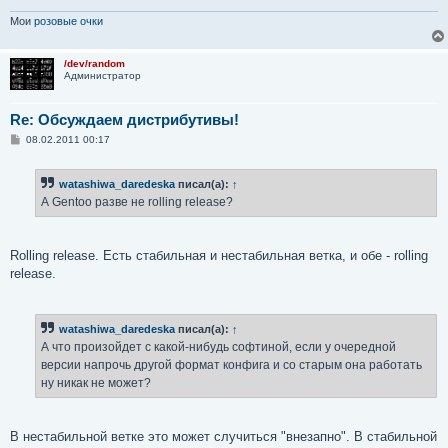
Мои
розовые очки
/dev/random
Администратор
Re: Обсуждаем дистрибутивы!
С
08.02.2011 00:17
о
о
б
watashiwa_daredeska
писал(а):
↑
щ
е
А Gentoo разве не rolling release?
н
и
е
Rolling release. Есть стабильная и нестабильная ветка, и обе - rolling
release.
watashiwa_daredeska
писал(а):
↑
А что произойдет с какой-нибудь софтиной, если у очередной
версии напрочь другой формат конфига и со старым она работать
ну никак не может?
В нестабильной ветке это может случиться "внезапно". В стабильной