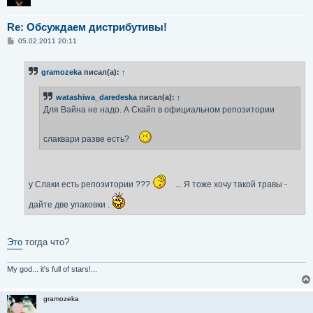
Re: Обсуждаем дистрибутивы!
С
05.02.2011 20:11
о
о
б
gramozeka
писал(а):
↑
щ
е
н
watashiwa_daredeska
писал(а):
↑
и
е
Для Вайна не надо. А Скайп в официальном репозитории
слаквари разве есть?
у Слаки есть репозитории ???
... Я тоже хочу такой травы -
дайте две упаковки .
Это
тогда что?
My god... it's full of stars!...
gramozeka