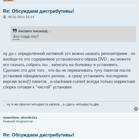
Re: Обсуждаем дистрибутивы!
С
05.02.2011 21:13
о
о
б
Aectann
писал(а):
↑
щ
е
Это
тогда что?
н
и
е
ну да с определённой натяжкой это можно назвать репозиторием , но
вообще-то это содержимое установочного образа DVD , вы можете
его скачать собрать iso , записать на болванку и установить .
Сделано это для того , что бы не перекачивать тучу пакетов после
установки официального релиза , а сразу установить последнюю
версию всех(!) пакетов , в slackware-current всегда только корректная
сборка готовая к "чистой" установке .
... ну я же просил четыреста капель , а сдесь четыреста две ...
watashiwa_daredeska
Бывший модератор
Re: Обсуждаем дистрибутивы!