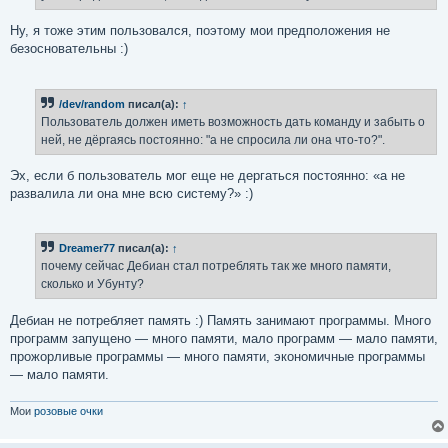
Ну, я тоже этим пользовался, поэтому мои предположения не
безосновательны :)
/dev/random
писал(а):
↑
Пользователь должен иметь возможность дать команду и забыть о
ней, не дёргаясь постоянно: "а не спросила ли она что-то?".
Эх, если б пользователь мог еще не дергаться постоянно: «а не
развалила ли она мне всю систему?» :)
Dreamer77
писал(а):
↑
почему сейчас Дебиан стал потреблять так же много памяти,
сколько и Убунту?
Дебиан не потребляет память :) Память занимают программы. Много
программ запущено — много памяти, мало программ — мало памяти,
прожорливые программы — много памяти, экономичные программы
— мало памяти.
Мои
розовые очки