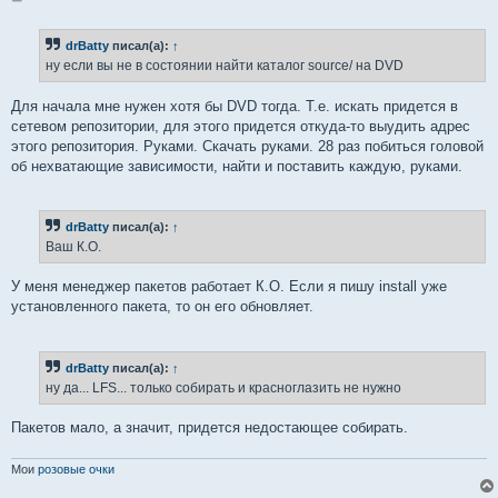
о
о
б
drBatty
писал(а):
↑
щ
е
ну если вы не в состоянии найти каталог source/ на DVD
н
и
е
Для начала мне нужен хотя бы DVD тогда. Т.е. искать придется в
сетевом репозитории, для этого придется откуда-то выудить адрес
этого репозитория. Руками. Скачать руками. 28 раз побиться головой
об нехватающие зависимости, найти и поставить каждую, руками.
drBatty
писал(а):
↑
Ваш К.О.
У меня менеджер пакетов работает К.О. Если я пишу install уже
установленного пакета, то он его обновляет.
drBatty
писал(а):
↑
ну да... LFS... только собирать и красноглазить не нужно
Пакетов мало, а значит, придется недостающее собирать.
Мои
розовые очки