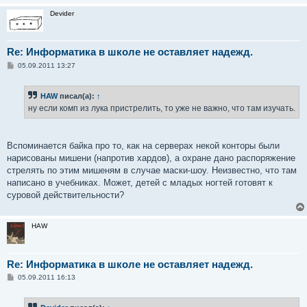
Devider
Re: Информатика в школе не оставляет надежд.
С
05.09.2011 13:27
о
о
б
HAW
писал(а):
↑
щ
е
ну если комп из лука пристрелить, то уже не важно, что там изучать.
н
и
е
Вспоминается байка про то, как на серверах некой конторы были
нарисованы мишени (напротив хардов), а охране дано распоряжение
стрелять по этим мишеням в случае маски-шоу. Неизвестно, что там
написано в учебниках. Может, детей с младых ногтей готовят к
суровой действительности?
HAW
Re: Информатика в школе не оставляет надежд.
С
05.09.2011 16:13
о
о
б