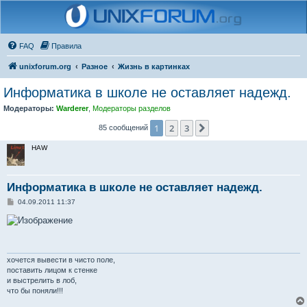
FAQ
Правила
unixforum.org
Разное
Жизнь в картинках
Информатика в школе не оставляет надежд.
Модераторы:
Warderer
,
Модераторы разделов
1
2
3
След.
85 сообщений
HAW
Информатика в школе не оставляет надежд.
С
04.09.2011 11:37
о
о
б
щ
е
н
и
хочется вывести в чисто поле,
е
поставить лицом к стенке
и выстрелить в лоб,
что бы поняли!!!