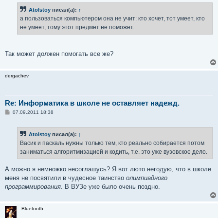
б
Atolstoy
писал(а):
↑
щ
е
а пользоваться компьютером она не учит: кто хочет, тот умеет, кто
н
не умеет, тому этот предмет не поможет.
и
е
Так может должен помогать все же?
dergachev
Re: Информатика в школе не оставляет надежд.
С
07.09.2011 18:38
о
о
б
Atolstoy
писал(а):
↑
щ
е
Васик и паскаль нужны только тем, кто реально собирается потом
н
заниматься алгоритмизацией и кодить, т.е. это уже вузовское дело.
и
е
А можно я немножко несоглашусь? Я вот люто негодую, что в школе
меня не посвятили в чудесное таинство
олимпиадного
программирования
. В ВУЗе уже было очень поздно.
Bluetooth