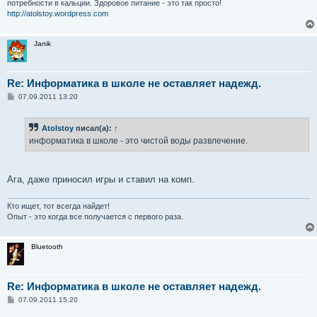
потребности в кальции. Здоровое питание - это так просто!
http://atolstoy.wordpress.com
Janik
Re: Информатика в школе не оставляет надежд.
С
07.09.2011 13:20
о
о
б
Atolstoy
писал(а):
↑
щ
е
информатика в школе - это чистой воды развлечение.
н
и
е
Ага, даже приносил игры и ставил на комп.
Кто ищет, тот всегда найдет!
Опыт - это когда все получается с первого раза.
Bluetooth
Re: Информатика в школе не оставляет надежд.
С
07.09.2011 15:20
о
о