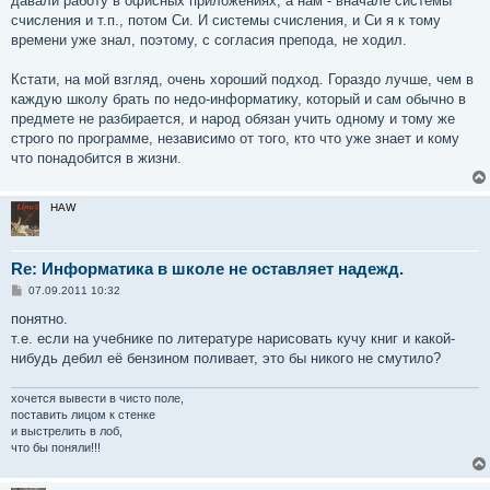
давали работу в офисных приложениях, а нам - вначале системы
счисления и т.п., потом Си. И системы счисления, и Си я к тому
времени уже знал, поэтому, с согласия препода, не ходил.
Кстати, на мой взгляд, очень хороший подход. Гораздо лучше, чем в
каждую школу брать по недо-информатику, который и сам обычно в
предмете не разбирается, и народ обязан учить одному и тому же
строго по программе, независимо от того, кто что уже знает и кому
что понадобится в жизни.
HAW
Re: Информатика в школе не оставляет надежд.
С
07.09.2011 10:32
о
о
понятно.
б
т.е. если на учебнике по литературе нарисовать кучу книг и какой-
щ
е
нибудь дебил её бензином поливает, это бы никого не смутило?
н
и
е
хочется вывести в чисто поле,
поставить лицом к стенке
и выстрелить в лоб,
что бы поняли!!!