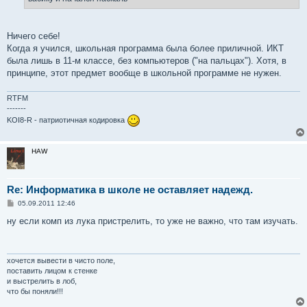
и
е
Ничего себе!
Когда я учился, школьная программа была более приличной. ИКТ
была лишь в 11-м классе, без компьютеров ("на пальцах"). Хотя, в
принципе, этот предмет вообще в школьной программе не нужен.
RTFM
-------
KOI8-R - патриотичная кодировка
HAW
Re: Информатика в школе не оставляет надежд.
С
05.09.2011 12:46
о
о
ну если комп из лука пристрелить, то уже не важно, что там изучать.
б
щ
е
н
и
хочется вывести в чисто поле,
е
поставить лицом к стенке
и выстрелить в лоб,
что бы поняли!!!