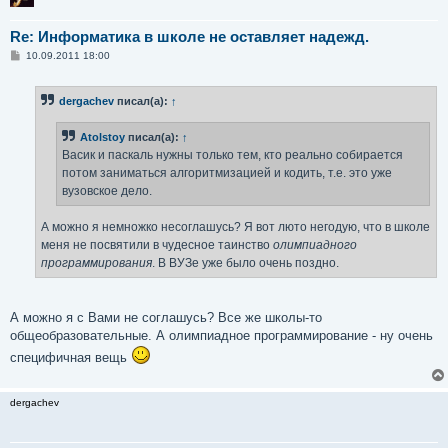
Re: Информатика в школе не оставляет надежд.
С
10.09.2011 18:00
о
о
б
dergachev
писал(а):
↑
щ
е
н
Atolstoy
писал(а):
↑
и
е
Васик и паскаль нужны только тем, кто реально собирается
потом заниматься алгоритмизацией и кодить, т.е. это уже
вузовское дело.
А можно я немножко несоглашусь? Я вот люто негодую, что в школе
меня не посвятили в чудесное таинство
олимпиадного
программирования
. В ВУЗе уже было очень поздно.
А можно я с Вами не соглашусь? Все же школы-то
общеобразовательные. А олимпиадное программирование - ну очень
специфичная вещь
dergachev