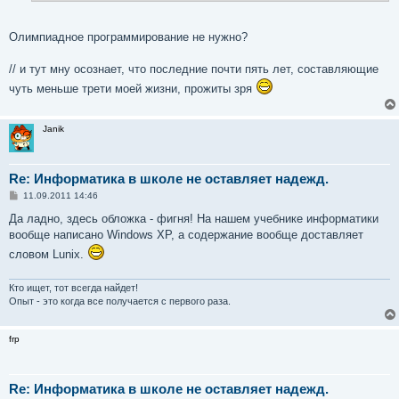
е
Олимпиадное программирование не нужно?
// и тут мну осознает, что последние почти пять лет, составляющие
чуть меньше трети моей жизни, прожиты зря
Janik
Re: Информатика в школе не оставляет надежд.
С
11.09.2011 14:46
о
о
Да ладно, здесь обложка - фигня! На нашем учебнике информатики
б
вообще написано Windows XP, а содержание вообще доставляет
щ
е
словом Lunix.
н
и
е
Кто ищет, тот всегда найдет!
Опыт - это когда все получается с первого раза.
frp
Re: Информатика в школе не оставляет надежд.