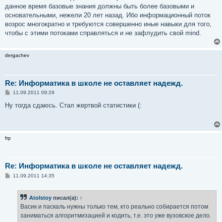
данное время базовые знания должны быть более базовыми и
основательными, нежели 20 лет назад. Ибо информационный поток
возрос многократно и требуются совершенно иные навыки для того,
чтобы с этими потоками справляться и не зафлудить свой mind.
dergachev
Re: Информатика в школе не оставляет надежд.
С
11.09.2011 09:29
о
о
Ну тогда сдаюсь. Стал жертвой статистики (:
б
щ
е
н
и
frp
е
Re: Информатика в школе не оставляет надежд.
С
11.09.2011 14:35
о
о
б
Atolstoy
писал(а):
↑
щ
е
Васик и паскаль нужны только тем, кто реально собирается потом
н
заниматься алгоритмизацией и кодить, т.е. это уже вузовское дело.
и