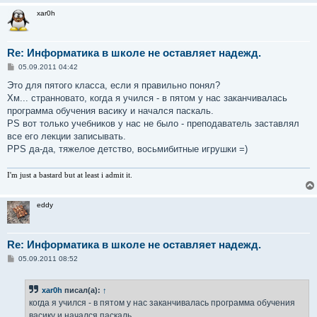
xar0h
Re: Информатика в школе не оставляет надежд.
С
05.09.2011 04:42
о
о
Это для пятого класса, если я правильно понял?
б
Хм... странновато, когда я учился - в пятом у нас заканчивалась
щ
е
программа обучения васику и начался паскаль.
н
PS вот только учебников у нас не было - преподаватель заставлял
и
е
все его лекции записывать.
PPS да-да, тяжелое детство, восьмибитные игрушки =)
I'm just a bastard but at least i admit it.
eddy
Re: Информатика в школе не оставляет надежд.
С
05.09.2011 08:52
о
о
б
xar0h
писал(а):
↑
щ
е
когда я учился - в пятом у нас заканчивалась программа обучения
н
васику и начался паскаль