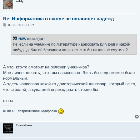
eddy
Re: Информатика в школе не оставляет надежд.
С
07.09.2011 11:06
о
о
б
HAW
писал(а):
↑
щ
е
т.е. если на учебнике по литературе нарисовать кучу книг и какой-
н
нибудь дебил её бензином поливает, это бы никого не смутило?
и
е
А что, кто-то смотрит на обложки учебников?
Мне лично плевать, что там нарисовано. Лишь бы содержимое было
нормальным.
А здесь нарисован какой-то доисторический динозавр, который не то,
что стрелой, а кувалдой оприходовать стоило бы.
RTFM
-------
KOI8-R - патриотичная кодировка
Brainsburn