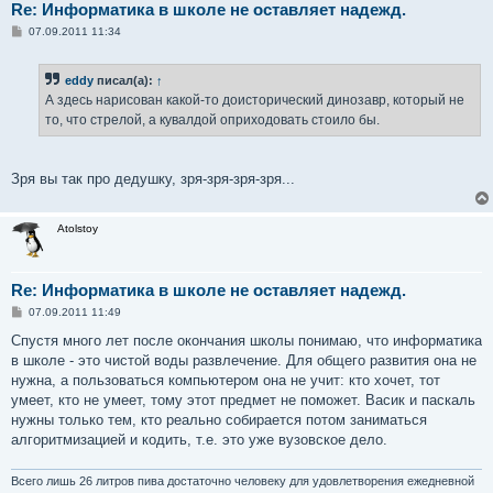
Re: Информатика в школе не оставляет надежд.
С
07.09.2011 11:34
о
о
б
eddy
писал(а):
↑
щ
е
А здесь нарисован какой-то доисторический динозавр, который не
н
то, что стрелой, а кувалдой оприходовать стоило бы.
и
е
Зря вы так про дедушку, зря-зря-зря-зря...
Atolstoy
Re: Информатика в школе не оставляет надежд.
С
07.09.2011 11:49
о
о
Спустя много лет после окончания школы понимаю, что информатика
б
в школе - это чистой воды развлечение. Для общего развития она не
щ
е
нужна, а пользоваться компьютером она не учит: кто хочет, тот
н
умеет, кто не умеет, тому этот предмет не поможет. Васик и паскаль
и
е
нужны только тем, кто реально собирается потом заниматься
алгоритмизацией и кодить, т.е. это уже вузовское дело.
Всего лишь 26 литров пива достаточно человеку для удовлетворения ежедневной