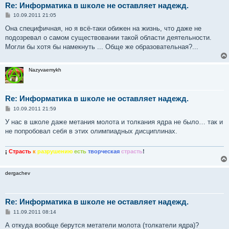
Re: Информатика в школе не оставляет надежд.
С
10.09.2011 21:05
о
о
Она специфичная, но я всё-таки обижен на жизнь, что даже не
б
подозревал о самом существовании такой области деятельности.
щ
е
Могли бы хотя бы намекнуть ... Обще же образовательная?...
н
и
е
Nazyvaemykh
Re: Информатика в школе не оставляет надежд.
С
10.09.2011 21:59
о
о
У нас в школе даже метания молота и толкания ядра не было… так и
б
не попробовал себя в этих олимпиадных дисциплинах.
щ
е
н
и
¡
Страсть
к
разрушению
есть
творческая
страсть
!
е
dergachev
Re: Информатика в школе не оставляет надежд.
С
11.09.2011 08:14
о
о
А откуда вообще берутся метатели молота (толкатели ядра)?