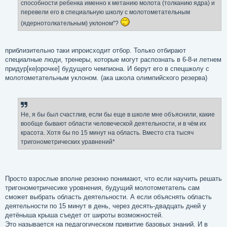
е
способности ребенка именно к метанию молота (толканию ядра) и
перевели его в специальную школу с молотометательным
(ядернотолкательным) уклоном"?
приблизительно таки ипроисходит отбор. Только отбирают
специалные люди, тренеры, которые могут распознать в 6-8-и летнем
придур[ке|орочке] будущего чемпиона. И берут его в спецшколу с
молотометательным уклоном. (ака школа олимпийского резерва)
Не, я бы был счастлив, если бы еще в школе мне объяснили, какие
вообще бывают области человеческой деятельности, и в чём их
красота. Хотя бы по 15 минут на область. Вместо ста тысяч
тригонометрических уравнений*
Просто взрослые вполне резонно понимают, что если научить решать
тригонометричесике уровнения, будущий молотометатель сам
сможет выбрать область деятельности. А если объяснять область
деятельности по 15 минут в день, через десять-двадцать дней у
детёныша крыша съедет от широты возможностей.
Это называется на педагогическом привитие базовых знаний. И в