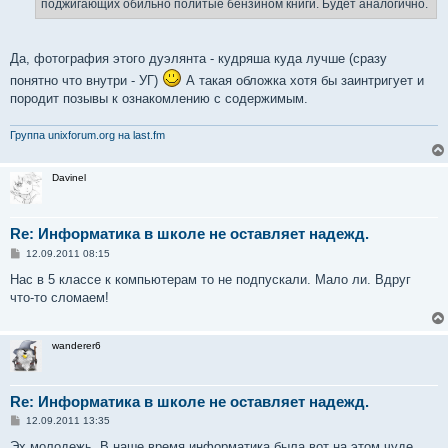
поджигающих обильно политые бензином книги. Будет аналогично.
и
е
Да, фотография этого дуэлянта - кудряша куда лучше (сразу
понятно что внутри - УГ)
А такая обложка хотя бы заинтригует и
породит позывы к ознакомлению с содержимым.
Группа unixforum.org на last.fm
Davinel
Re: Информатика в школе не оставляет надежд.
С
12.09.2011 08:15
о
о
Нас в 5 классе к компьютерам то не подпускали. Мало ли. Вдруг
б
что-то сломаем!
щ
е
н
и
wanderer6
е
Re: Информатика в школе не оставляет надежд.
С
12.09.2011 13:35
о
о
Эх молодежь. В наше время информатика была вот на этом чуде