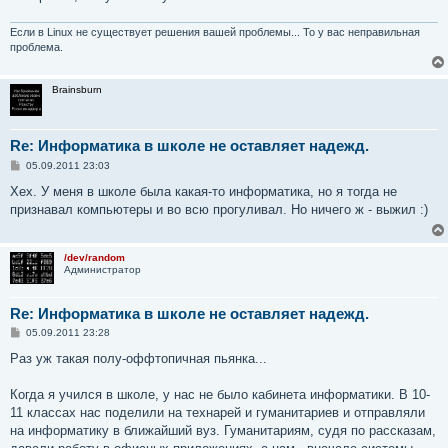
Если в Linux не существует решения вашей проблемы... То у вас неправильная
проблема.
Brainsburn
Re: Информатика в школе не оставляет надежд.
С
05.09.2011 23:03
о
о
Хех. У меня в школе была какая-то информатика, но я тогда не
б
признавал компьютеры и во всю прогуливал. Но ничего ж - выжил :)
щ
е
н
и
/dev/random
е
Администратор
Re: Информатика в школе не оставляет надежд.
С
05.09.2011 23:28
о
о
Раз уж такая полу-оффтопичная пьянка...
б
щ
е
Когда я учился в школе, у нас не было кабинета информатики. В 10-
н
11 классах нас поделили на технарей и гуманитариев и отправляли
и
е
на информатику в ближайший вуз. Гуманитариям, судя по рассказам,