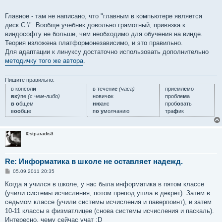
Главное - там не написано, что "главным в компьютере является
диск C:\". Вообще учебник довольно грамотный, привязка к
виндософту не больше, чем необходимо для обучения на винде.
Теория изложена платформонезависимо, и это правильно.
Для адаптации к линуксу достаточно использовать дополнительно
методичку того же автора
.
Пишите правильно:
в консол
и
в течени
е
(часа)
приемл
е
мо
вк
у́пе
(с чем-либо)
нович
о
к
пробле
м
а
в о
бщем
ню
анс
проб
о
вать
в
оо
бще
п
о у
молчанию
тра
ф
ик
l0stparadis3
Re: Информатика в школе не оставляет надежд.
С
05.09.2011 20:35
о
о
Когда я учился в школе, у нас была информатика в пятом классе
б
(учили системы исчисления, потом препод ушла в декрет). Затем в
щ
е
седьмом классе (учили системы исчисления и паверпоинт), и затем
н
10-11 классы в физматлицее (снова системы исчисления и паскаль).
и
е
Интересно, чему сейчас учат :D