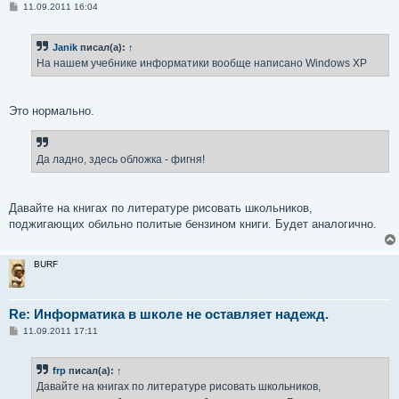
С
11.09.2011 16:04
о
о
б
Janik
писал(а):
↑
щ
е
На нашем учебнике информатики вообще написано Windows XP
н
и
е
Это нормально.
Да ладно, здесь обложка - фигня!
Давайте на книгах по литературе рисовать школьников,
поджигающих обильно политые бензином книги. Будет аналогично.
BURF
Re: Информатика в школе не оставляет надежд.
С
11.09.2011 17:11
о
о
б
frp
писал(а):
↑
щ
е
Давайте на книгах по литературе рисовать школьников,
н