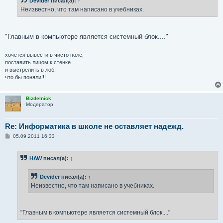
Devider
писал(а):
↑
щ
е
Неизвестно, что там написано в учебниках.
н
и
е
"Главным в компьютере является системный блок...."
хочется вывести в чисто поле,
поставить лицом к стенке
и выстрелить в лоб,
что бы поняли!!!
Bizdelnick
Модератор
Re: Информатика в школе не оставляет надежд.
С
05.09.2011 16:33
о
о
б
HAW
писал(а):
↑
щ
е
н
Devider
писал(а):
↑
и
е
Неизвестно, что там написано в учебниках.
"Главным в компьютере является системный блок...."