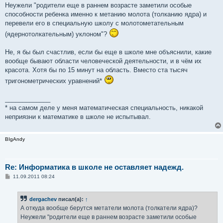
б
Неужели "родители еще в раннем возрасте заметили особые
щ
е
способности ребенка именно к метанию молота (толканию ядра) и
н
перевели его в специальную школу с молотометательным
и
е
(ядернотолкательным) уклоном"?
Не, я бы был счастлив, если бы еще в школе мне объяснили, какие
вообще бывают области человеческой деятельности, и в чём их
красота. Хотя бы по 15 минут на область. Вместо ста тысяч
тригонометрических уравнений*
_____________
* на самом деле у меня математическая специальность, никакой
неприязни к математике в школе не испытывал.
BIgAndy
Re: Информатика в школе не оставляет надежд.
С
11.09.2011 08:24
о
о
б
dergachev
писал(а):
↑
щ
е
А откуда вообще берутся метатели молота (толкатели ядра)?
н
Неужели "родители еще в раннем возрасте заметили особые
и