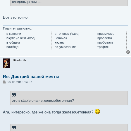
владельца компа.
и
е
Вот это точно.
Пишите правильно:
в консол
и
в течени
е
(часа)
приемл
е
мо
вк
у́пе
(с чем-либо)
нович
о
к
пробле
м
а
в о
бщем
ню
анс
проб
о
вать
в
оо
бще
п
о у
молчанию
тра
ф
ик
Bluetooth
Re: Дистриб вашей мечты
С
25.05.2013 14:07
о
о
б
щ
е
это в stable она не железобетонная?
н
и
е
Ага, интересно, где же она тогда железобетонная?