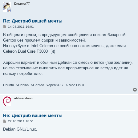
Dreamer77
Re: Дистриб вашей мечты
С
14.04.2011 16:01
о
о
В общем и целом, в предыдущем сообщении я описал бинарный
б
Gentoo без проблем сборки и зависимостей.
щ
е
На ноутбуке с Intel Celeron не особенно покомпилишь, даже если
н
Celeron Dual Core T3000 =)))
и
е
Хороший вариант и обычный Дебиан со смесью веток (при желании),
но его стремление выпилить все проприетарное не всегда идет на
пользу потребителю.
Ubuntu-->Debian-->Gentoo-->openSUSE-> Mac OS X
aleksandrroot
Re: Дистриб вашей мечты
С
22.10.2011 18:51
о
о
Debian GNU/Linux.
б
щ