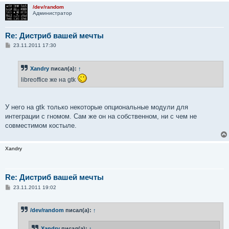
/dev/random
Администратор
Re: Дистриб вашей мечты
С
23.11.2011 17:30
о
о
б
Xandry
писал(а):
↑
щ
е
libreoffice же на gtk
н
и
е
У него на gtk только некоторые опциональные модули для
интеграции с гномом. Сам же он на собственном, ни с чем не
совместимом костыле.
Xandry
Re: Дистриб вашей мечты
С
23.11.2011 19:02
о
о
б
/dev/random
писал(а):
↑
щ
е
н
Xandry
писал(а):
↑