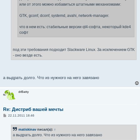
или от этого можно избавиться штатными механизмами:
GTK, gconf, dconf, systemd, avahi, network-manager.
что в нем есть: стабильные версии qt4-софта, некоторый kde4
cофт
под эти требования подходит Slackware Linux. За исключением GTK
- оно везде есть.
а выдрать долго. Что из нужного на него завязано
drBatty
Re: Дистриб вашей мечты
С
22.11.2011 18:46
о
о
б
matiskinav
писал(а):
↑
щ
е
а выдрать долго. Что из нужного на него завязано
н