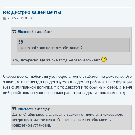
Re: Дистриб вашей мечты
С
26.05.2013 00:30
о
о
б
Bluetooth
писал(а):
↑
щ
е
н
и
е
это в stable она не железобетонная?
Ага, интересно, где же она тогда железобетонная?
Скорее всего, любой линукс недостаточно стабилен на декстопе. Это
значит, что не всегда предсказуемо и надежно работают все функции
(без филигранной допилки, т к то декстоп и то обычный юзер). У меня
хибернейт шалил уже несколько раз, гном падал и тормозил и т д
Bluetooth
писал(а):
↑
Да ну. Стабильность дистра не зависит от действий криворукого
юзера практически никак. От этого зависит стабильность
конкретной установки.