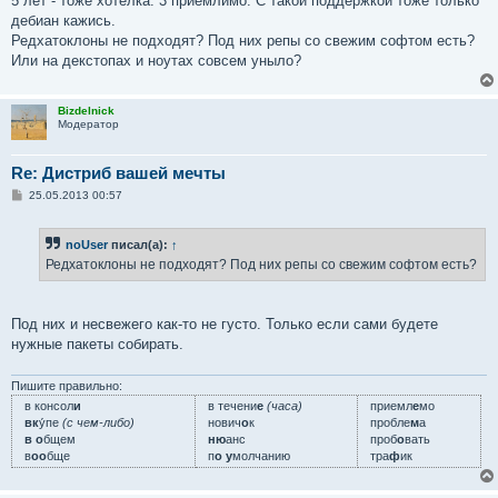
5 лет - тоже хотелка. 3 приемлимо. С такой поддержкой тоже только
дебиан кажись.
Редхатоклоны не подходят? Под них репы со свежим софтом есть?
Или на декстопах и ноутах совсем уныло?
Bizdelnick
Модератор
Re: Дистриб вашей мечты
С
25.05.2013 00:57
о
о
б
noUser
писал(а):
↑
щ
е
Редхатоклоны не подходят? Под них репы со свежим софтом есть?
н
и
е
Под них и несвежего как-то не густо. Только если сами будете
нужные пакеты собирать.
Пишите правильно:
в консол
и
в течени
е
(часа)
приемл
е
мо
вк
у́пе
(с чем-либо)
нович
о
к
пробле
м
а
в о
бщем
ню
анс
проб
о
вать
в
оо
бще
п
о у
молчанию
тра
ф
ик