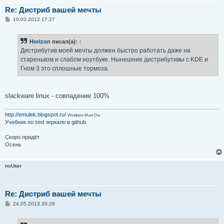
Re: Дистриб вашей мечты
С
10.03.2012 17:27
о
о
б
Horizon
писал(а):
↑
щ
е
Дистрибутив моей мечты должен быстро работать даже на
н
стареньком и слабом ноутбуке. Нынешние дистрибутивы с KDE и
и
е
Гном 3 это сплошные тормоза.
slackware linux - совпадение 100%
http://emulek.blogspot.ru/
Windows Must Die
Учебник по sed
зеркало в github
Скоро придёт
Осень
noUser
Re: Дистриб вашей мечты
С
24.05.2013 20:29
о
о
б