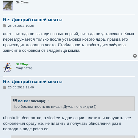
SinClaus
Re: Дистриб вашей мечты
С
25.05.2013 10:26
о
о
arch - никогда не выходит новых версий, никогда не устаревает. Комп
б
перезагружается только после установки нового ядра, правда это
щ
е
происходит довольно часто. Стабильность любого дистрибутива
н
зависит в основном от владельца компа.
и
е
SLEDopit
Модератор
Re: Дистриб вашей мечты
С
25.05.2013 11:46
о
о
б
noUser
писал(а):
↑
щ
е
Про бесплатность не писал. Думал, очевидно ))
н
и
е
ubuntu lts бесплатна, в sled есть две опции: платить и получать все
обновления сразу же, не платить и получать обновления раз в
полгода в виде patch cd.