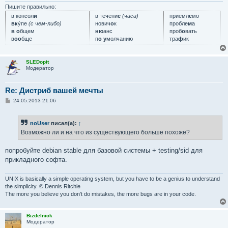
Пишите правильно:
в консол
и
в течени
е
(часа)
приемл
е
мо
вк
у́пе
(с чем-либо)
нович
о
к
пробле
м
а
в о
бщем
ню
анс
проб
о
вать
в
оо
бще
п
о у
молчанию
тра
ф
ик
SLEDopit
Модератор
Re: Дистриб вашей мечты
С
24.05.2013 21:06
о
о
б
noUser
писал(а):
↑
щ
е
Возможно ли и на что из существующего больше похоже?
н
и
е
попробуйте debian stable для базовой системы + testing/sid для
прикладного софта.
UNIX is basically a simple operating system, but you have to be a genius to understand
the simplicity. © Dennis Ritchie
The more you believe you don't do mistakes, the more bugs are in your code.
Bizdelnick
Модератор