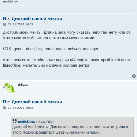
matiskinav
е
Re: Дистриб вашей мечты
С
22.11.2011 16:29
о
о
дистриб моей мечты. Для начала могу сказать чего там нету или от
б
этого можно избавиться штатными механизмами:
щ
е
н
GTK, gconf, dconf, systemd, avahi, network-manager.
и
е
что в нем есть: стабильные версии qt4-софта, некоторый kde4 cофт
libreoffice, желательно наличие роллинг ветки
drBatty
Re: Дистриб вашей мечты
С
22.11.2011 16:36
о
о
б
matiskinav
писал(а):
↑
щ
е
дистриб моей мечты. Для начала могу сказать чего там нету или от
н
этого можно избавиться штатными механизмами:
и
е