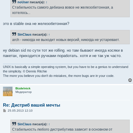
noUser
писал(а):
↑
Стабильность самого дебиана вовсе не железобетонная, а
хотелось...
это в stable она не железобетонная?
SinClaus
писал(а):
↑
arch - никогда не выходит новых версий, никогда не устаревает.
ну debian sid по сути тот же rolling. но там бывают иногда косяки в
пакетах, приходится ручками поработать. хотя и не так уж часто.
UNIX is basically a simple operating system, but you have to be a genius to understand
the simplicity. © Dennis Ritchie
The more you believe you don't do mistakes, the more bugs are in your code.
Bizdelnick
Модератор
Re: Дистриб вашей мечты
С
25.05.2013 12:10
о
о
б
SinClaus
писал(а):
↑
щ
е
Стабильность любого дистрибутива зависит в основном от
н