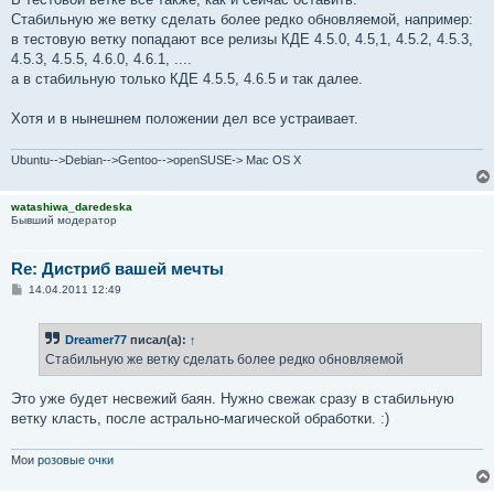
Стабильную же ветку сделать более редко обновляемой, например:
в тестовую ветку попадают все релизы КДЕ 4.5.0, 4.5,1, 4.5.2, 4.5.3,
4.5.3, 4.5.5, 4.6.0, 4.6.1, ....
а в стабильную только КДЕ 4.5.5, 4.6.5 и так далее.
Хотя и в нынешнем положении дел все устраивает.
Ubuntu-->Debian-->Gentoo-->openSUSE-> Mac OS X
watashiwa_daredeska
Бывший модератор
Re: Дистриб вашей мечты
С
14.04.2011 12:49
о
о
б
Dreamer77
писал(а):
↑
щ
е
Стабильную же ветку сделать более редко обновляемой
н
и
е
Это уже будет несвежий баян. Нужно свежак сразу в стабильную
ветку класть, после астрально-магической обработки. :)
Мои
розовые очки