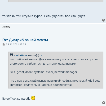
то что их три штуки в курсе. Если удалить все что будет
Xandry
Re: Дистриб вашей мечты
С
23.11.2011 17:23
о
о
б
matiskinav
писал(а):
↑
щ
е
дистриб моей мечты. Для начала могу сказать чего там нету или от
н
этого можно избавиться штатными механизмами:
и
е
GTK, gconf, dconf, systemd, avahi, network-manager.
что в нем есть: стабильные версии qt4-софта, некоторый kde4 cофт
libreoffice, желательно наличие роллинг ветки
libreoffice же на gtk