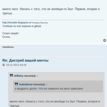
и
е
много чего. Начать с того, что их вообще-то 3шт. Первое, второе и
третье.
http://emulek.blogspot.ru/
Windows Must Die
Учебник по sed
зеркало в github
Скоро придёт
Осень
matiskinav
Re: Дистриб вашей мечты
С
23.11.2011 04:18
о
о
б
drBatty
писал(а):
↑
щ
е
н
matiskinav
писал(а):
↑
и
е
а выдрать долго. Что из нужного на него завязано
много чего. Начать с того, что их вообще-то 3шт. Первое, второе и
третье.