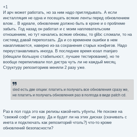
+1
И арч может работать, но за ним надо приглядывать. А если
инсталляция не одна и посещать всякие ленты перед обновлением
влом... В идеале, обновление должно быть в кроне и о проблеме
забыть. Год назад он работал и с моим наплевательским
отношением, но тут начались всякие обновы, то glibc сломали, то на
системд давай переползать. Да и со временем ошибки в нем
накапливаются, наверно из-за сохранения старых конфигов. Надо
переустанавливать иногда. В последнее время юзал manjaro
(обещали большую стабильност, лучшее тестирование), но те
вообще перепиливали пол дистра чуть ли не каждый месяц.
Структуру репозиториев меняли 2 разу уже.
sled есть две опции: платить и получать все обновления сразу же,
не платить и получать обновления раз в полгода в виде patch cd.
Раз в пол года это как релизы какой-нить убунты. Не похоже на
"свежий софт" ни разу. Да и будет ли на этих дисках (скачивать с
инета и подключать как репозиторий чтоль?) что-то кроме
обновлений безопасности?