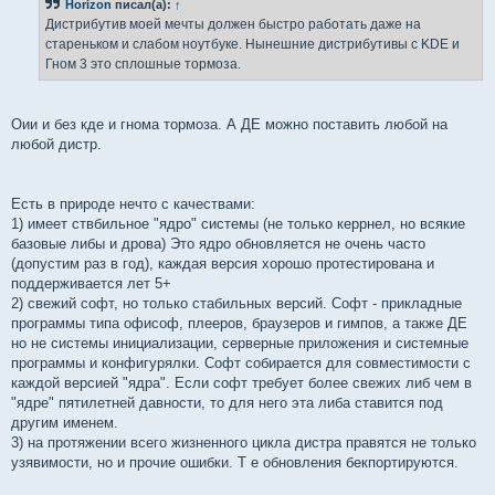
Horizon
писал(а):
↑
щ
е
Дистрибутив моей мечты должен быстро работать даже на
н
стареньком и слабом ноутбуке. Нынешние дистрибутивы с KDE и
и
е
Гном 3 это сплошные тормоза.
Оии и без кде и гнома тормоза. А ДЕ можно поставить любой на
любой дистр.
Есть в природе нечто с качествами:
1) имеет ствбильное "ядро" системы (не только керрнел, но всякие
базовые либы и дрова) Это ядро обновляется не очень часто
(допустим раз в год), каждая версия хорошо протестирована и
поддерживается лет 5+
2) свежий софт, но только стабильных версий. Софт - прикладные
программы типа офисоф, плееров, браузеров и гимпов, а также ДЕ
но не системы инициализации, серверные приложения и системные
программы и конфигурялки. Софт собирается для совместимости с
каждой версией "ядра". Если софт требует более свежих либ чем в
"ядре" пятилетней давности, то для него эта либа ставится под
другим именем.
3) на протяжении всего жизненного цикла дистра правятся не только
узявимости, но и прочие ошибки. Т е обновления бекпортируются.