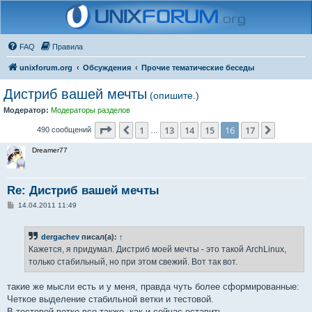
FAQ
Правила
unixforum.org
Обсуждения
Прочие тематические беседы
Дистриб вашей мечты
(опишите.)
Модератор:
Модераторы разделов
Страница
16
из
17
1
13
14
15
16
17
Пред.
След.
490 сообщений
…
Dreamer77
Re: Дистриб вашей мечты
С
14.04.2011 11:49
о
о
б
dergachev
писал(а):
↑
щ
е
Кажется, я придумал. Дистриб моей мечты - это такой ArchLinux,
н
только стабильный, но при этом свежий. Вот так вот.
и
е
такие же мысли есть и у меня, правда чуть более сформированные:
Четкое выделение стабильной ветки и тестовой.
В тестовой ветке все также, как и сейчас оставить.