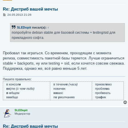
Re: Дистриб вашей мечты
С
24.05.2013 21:26
о
о
б
SLEDopit
писал(а):
↑
щ
е
попробуйте debian stable для базовой системы + testing/sid для
н
прикладного софта.
и
е
Пробовал так играться. Со временем, проходящим с момента
релиза, совместимость пакетной базы теряется. Лучше ограничиться
stable + backports, ну или testing + sid, если хочется совсем свежака.
Поддержка, однако же, всё равно меньше 5 лет.
Пишите правильно:
в консол
и
в течени
е
(часа)
приемл
е
мо
вк
у́пе
(с чем-либо)
нович
о
к
пробле
м
а
в о
бщем
ню
анс
проб
о
вать
в
оо
бще
п
о у
молчанию
тра
ф
ик
SLEDopit
Модератор
Re: Дистриб вашей мечты