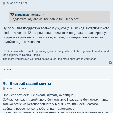
С
24.05.2013 22:08
о
о
б
Bizdelnick
писал(а):
↑
щ
е
Поддержка, однако же, всё равно меньше 5 лет.
н
и
е
Ну по 5+ лет поддержка только у убунты (с 12.04) да энтерпрайзного
sled от novell (с 12+ версии они стали таки предлагать расширенную
поддержку для десктопов). ну и, кстати, последний вполне может
подойти под требования.
UNIX is basically a simple operating system, but you have to be a genius to understand
the simplicity. © Dennis Ritchie
The more you believe you don't do mistakes, the more bugs are in your code.
noUser
Re: Дистриб вашей мечты
С
25.05.2013 00:21
о
о
Про бесплатность не писал. Думал, очевидно ))
б
Сейчас как раз на дебиане с бекпортами. Правда, в бекпортах нашел
щ
е
только офис из установленного у меня. Стабильность самого
н
дебиана вовсе не железобетонная, а хотелось...
и
е