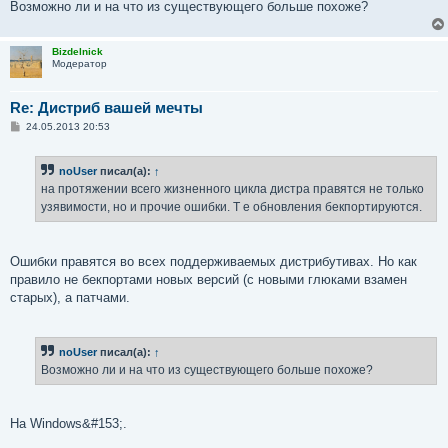
Возможно ли и на что из существующего больше похоже?
Bizdelnick
Модератор
Re: Дистриб вашей мечты
С
24.05.2013 20:53
о
о
б
noUser
писал(а):
↑
щ
е
на протяжении всего жизненного цикла дистра правятся не только
н
узявимости, но и прочие ошибки. Т е обновления бекпортируются.
и
е
Ошибки правятся во всех поддерживаемых дистрибутивах. Но как
правило не бекпортами новых версий (с новыми глюками взамен
старых), а патчами.
noUser
писал(а):
↑
Возможно ли и на что из существующего больше похоже?
На Windows&#153;.