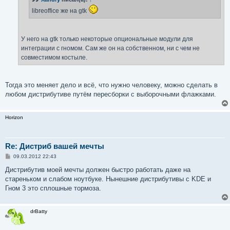
и
е
libreoffice же на gtk
У него на gtk только некоторые опциональные модули для
интеграции с гномом. Сам же он на собственном, ни с чем не
совместимом костыле.
Тогда это меняет дело и всё, что нужно человеку, можно сделать в
любом дистрибутиве путём пересборки с выборочными флажками.
Horizon
Re: Дистриб вашей мечты
С
09.03.2012 22:43
о
о
Дистрибутив моей мечты должен быстро работать даже на
б
стареньком и слабом ноутбуке. Нынешние дистрибутивы с KDE и
щ
е
Гном 3 это сплошные тормоза.
н
и
е
drBatty