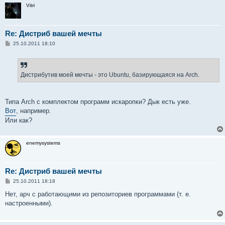
и
Vitri
е
Re: Дистриб вашей мечты
С
25.10.2011 18:10
о
о
б
щ
е
Дистрибутив моей мечты - это Ubuntu, базирующаяся на Arch.
н
и
е
Типа Arch с комплектом программ искаропки? Дык есть уже.
Вот
, например.
Или как?
enemysystems
Re: Дистриб вашей мечты
С
25.10.2011 18:18
о
о
Нет, арч с работающими из репозиториев программами (т. е.
б
настроенными).
щ
е
н
и