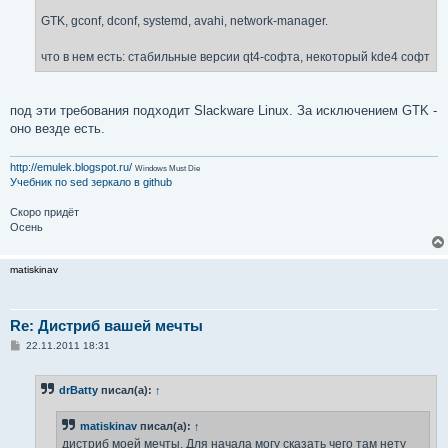
GTK, gconf, dconf, systemd, avahi, network-manager.
что в нем есть: стабильные версии qt4-софта, некоторый kde4 cофт
под эти требования подходит Slackware Linux. За исключением GTK -
оно везде есть.
http://emulek.blogspot.ru/
Windows Must Die
Учебник по sed
зеркало в github
Скоро придёт
Осень
matiskinav
Re: Дистриб вашей мечты
С
22.11.2011 18:31
о
о
б
drBatty
писал(а):
↑
щ
е
н
matiskinav
писал(а):
↑
и
е
дистриб моей мечты. Для начала могу сказать чего там нету