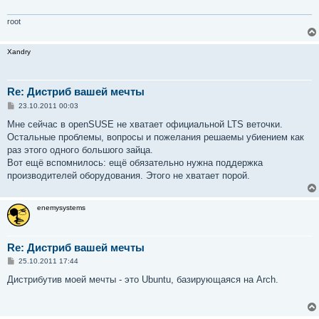
е
н
и
root
е
Xandry
Re: Дистриб вашей мечты
С
23.10.2011 00:03
о
о
Мне сейчас в openSUSE не хватает официальной LTS веточки.
б
Остальные проблемы, вопросы и пожелания решаемы убиением как
щ
е
раз этого одного большого зайца.
н
Вот ещё вспомнилось: ещё обязательно нужна поддержка
и
е
производителей оборудования. Этого не хватает порой.
enemysystems
Re: Дистриб вашей мечты
С
25.10.2011 17:44
о
о
Дистрибутив моей мечты - это Ubuntu, базирующаяся на Arch.
б
щ
е
н