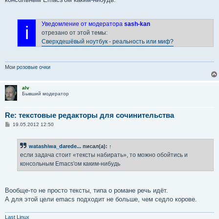
Уведомление от модератора
sash-kan
i
отрезано от этой темы:
Сверхдешёвый ноутбук - реальность или миф?
Мои
розовые очки
alv
Бывший модератор
Re: текстовые редакторы для сочинительства
С
19.05.2012 12:50
о
о
б
watashiwa_darede...
писал(а):
↑
щ
е
если задача стоит «тексты набирать», то можно обойтись и
н
консольным Emacs'ом каким-нибудь
и
е
Вообще-то не просто тексты, типа о романе речь идёт.
А для этой цели emacs подходит не больше, чем седло корове.
Last Linux