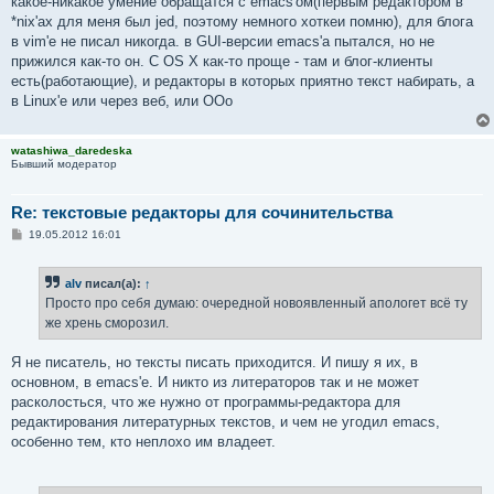
какое-никакое умение обращатся с emacs'ом(первым редактором в
*nix'ах для меня был jed, поэтому немного хоткеи помню), для блога
в vim'е не писал никогда. в GUI-версии emacs'а пытался, но не
прижился как-то он. C OS X как-то проще - там и блог-клиенты
есть(работающие), и редакторы в которых приятно текст набирать, а
в Linux'е или через веб, или OOo
watashiwa_daredeska
Бывший модератор
Re: текстовые редакторы для сочинительства
С
19.05.2012 16:01
о
о
б
alv
писал(а):
↑
щ
е
Просто про себя думаю: очередной новоявленный апологет всё ту
н
же хрень сморозил.
и
е
Я не писатель, но тексты писать приходится. И пишу я их, в
основном, в emacs'е. И никто из литераторов так и не может
расколосться, что же нужно от программы-редактора для
редактирования литературных текстов, и чем не угодил emacs,
особенно тем, кто неплохо им владеет.