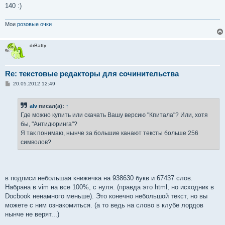
е
140 :)
Мои
розовые очки
drBatty
Re: текстовые редакторы для сочинительства
С
20.05.2012 12:49
о
о
б
alv
писал(а):
↑
щ
е
Где можно купить или скачать Вашу версию "Кпитала"? Или, хотя
н
бы, "Антидюринга"?
и
е
Я так понимаю, нынче за большие канают тексты больше 256
символов?
в подписи небольшая книжечка на 938630 букв и 67437 слов.
Набрана в vim на все 100%, с нуля. (правда это html, но исходник в
Docbook ненамного меньше). Это конечно небольшой текст, но вы
можете с ним ознакомиться. (а то ведь на слово в клубе лордов
нынче не верят...)