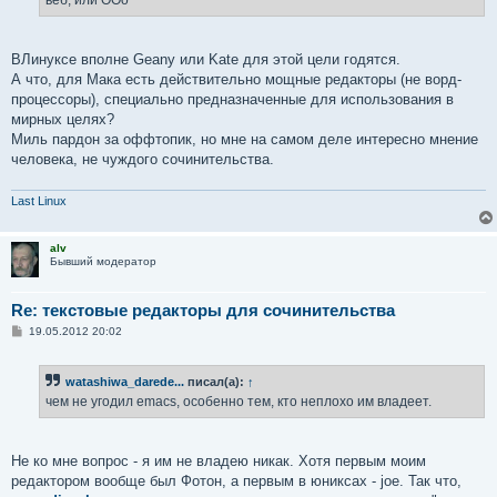
ВЛинуксе вполне Geany или Kate для этой цели годятся.
А что, для Мака есть действительно мощные редакторы (не ворд-
процессоры), специально предназначенные для использования в
мирных целях?
Миль пардон за оффтопик, но мне на самом деле интересно мнение
человека, не чуждого сочинительства.
Last Linux
alv
Бывший модератор
Re: текстовые редакторы для сочинительства
С
19.05.2012 20:02
о
о
б
watashiwa_darede...
писал(а):
↑
щ
е
чем не угодил emacs, особенно тем, кто неплохо им владеет.
н
и
е
Не ко мне вопрос - я им не владею никак. Хотя первым моим
редактором вообще был Фотон, а первым в юниксах - joe. Так что,