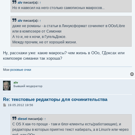
alv
писал(а):
↑
Но я навесил на него столько самописных макросов...
alv
писал(а):
↑
даже не романы - а статьи в Линуксформат сочиняют в OOo/Libre
или в композере от Симонки
А то и, не к ночи, в ГугельДоксе.
Между прочим, не от хорошей жизни.
Ну, расскажи уже: какие макросы? чем жизнь в OOo, ГДоксах или
композере симанки так хороша?
Мои
розовые очки
alv
Бывший модератор
Re: текстовые редакторы для сочинительства
С
19.05.2012 19:56
о
о
б
diesel
писал(а):
↑
щ
е
C OS X как-то проще - там и блог-клиенты есть(работающие), и
н
редакторы в которых приятно текст набирать, а в Linux'е или через
и
е
веб, или OOo