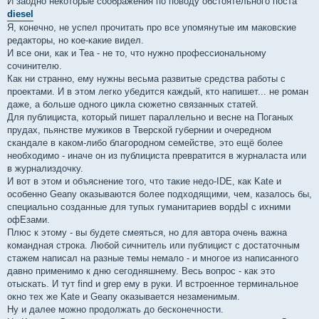
И заодно некоторые соображения по поводу обстоятельного поста
diesel
Я, конечно, не успел прочитать про все упомянутые им маковские
редакторы, но кое-какие видел.
И все они, как и Tea - не то, что нужно профессиональному
сочинителю.
Как ни странно, ему нужны весьма развитые средства работы с
проектами. И в этом легко убедится каждый, кто напишет... не роман
даже, а больше одного цикла сюжетно связанных статей.
Для публициста, который пишет параллельно и весне на Поганых
прудах, пьянстве мужиков в Тверской губернии и очередном
скандале в каком-либо благородном семействе, это ещё более
необходимо - иначе он из публициста превратится в журналаста или
в журнализдочку.
И вот в этом и объяснение того, что такие недо-IDE, как Kate и
особенно Geany оказываются более подходящими, чем, казалось бы,
специально созданные для тупых гуманитариев вордЫ с ихними
офЕзами.
Плюс к этому - вы будете смеяться, но для автора очень важна
командная строка. Любой сичнитель или публицист с достаточным
стажем написал на разные темы немало - и многое из написанного
давно применимо к дню сегодняшнему. Весь вопрос - как это
отыскать. И тут find и grep ему в руки. И встроенное терминальное
окно тех же Kate и Geany оказывается незаменимым.
Ну и далее можно продолжать до бесконечности.