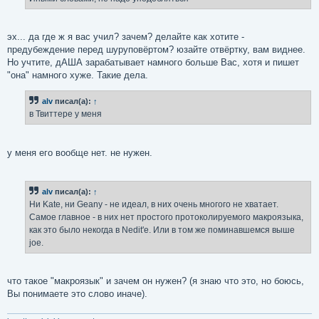
эх... да где ж я вас учил? зачем? делайте как хотите -
предубеждение перед шуруповёртом? юзайте отвёртку, вам виднее.
Но учтите, дАША зарабатывает намного больше Вас, хотя и пишет
"она" намного хуже. Такие дела.
alv
писал(а):
↑
в Твиттере у меня
у меня его вообще нет. не нужен.
alv
писал(а):
↑
Ни Kate, ни Geany - не идеал, в них очень многого не хватает.
Самое главное - в них нет простого протоколируемого макроязыка,
как это было некогда в Nedit'е. Или в том же поминавшемся выше
joe.
что такое "макроязык" и зачем он нужен? (я знаю что это, но боюсь,
Вы понимаете это слово иначе).