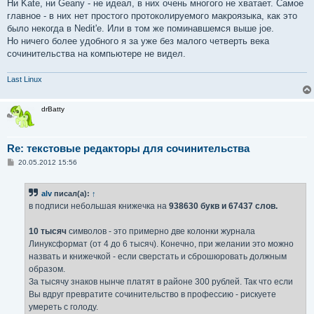
Ни Kate, ни Geany - не идеал, в них очень многого не хватает. Самое
главное - в них нет простого протоколируемого макроязыка, как это
было некогда в Nedit'е. Или в том же поминавшемся выше joe.
Но ничего более удобного я за уже без малого четверть века
сочинительства на компьютере не видел.
Last Linux
drBatty
Re: текстовые редакторы для сочинительства
С
20.05.2012 15:56
о
о
б
alv
писал(а):
↑
щ
е
в подписи небольшая книжечка на
938630 букв и 67437 слов.
н
и
е
10 тысяч
символов - это примерно две колонки журнала
Линуксформат (от 4 до 6 тысяч). Конечно, при желании это можно
назвать и книжечкой - если сверстать и сброшюровать должным
образом.
За тысячу знаков нынче платят в районе 300 рублей. Так что если
Вы вдруг превратите сочинительство в профессию - рискуете
умереть с голоду.