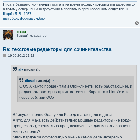
Писать безграмотно - значит посягать на время людей, к которым мы адресуемся,
а потому совершенно недопустимо в правильно организованном обществе. ©
Щерба Л. В., 1957
при сбоях форума см.блог
diesel
Бывший модератор
Re: текстовые редакторы для сочинительства
С
19.05.2012 21:12
о
о
б
alv
писал(а):
↑
щ
е
н
diesel
писал(а):
↑
и
е
C OS X как-то проще - там и блог-клиенты есть(работающие), и
редакторы в которых приятно текст набирать, а в Linux'е или
через веб, или OOo
ВЛинуксе вполне Geany или Kate для этой цели годятся.
А что, для Мака есть действительно мощные редакторы (не ворд-
процессоры), специально предназначенные для использования в
мирных целях?
Миль пардон за оффтопик, но мне на самом деле интересно