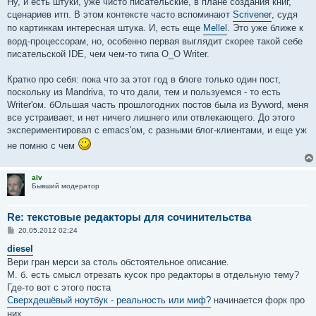
Ну, и есть штуки, уже чисто писательские, в плане создания книг,
сценариев итп. В этом контексте часто вспоминают
Scrivener
, судя
по картинкам интересная штука. И, есть еще
Mellel
. Это уже ближе к
ворд-процессорам, но, особенно первая выглядит скорее такой себе
писательской IDE, чем чем-то типа O_O Writer.
Кратко про себя: пока что за этот год в блоге только один пост,
поскольку из Mandriva, то что дали, тем и пользуемся - то есть
Writer'ом. бОльшая часть прошлогодних постов была из Byword, меня
все устраивает, и нет ничего лишнего или отвлекающего. До этого
экспериментировал с emacs'ом, с разными блог-клиентами, и еще уж
не помню с чем
alv
Бывший модератор
Re: текстовые редакторы для сочинительства
С
20.05.2012 02:24
о
о
diesel
б
Вери гран мерси за столь обстоятельное описание.
щ
е
М. б. есть смысл отрезать кусок про редакторы в отдельную тему?
н
Где-то вот с этого поста
и
е
Сверхдешёвый ноутбук - реальность или миф?
начинается форк про
них.