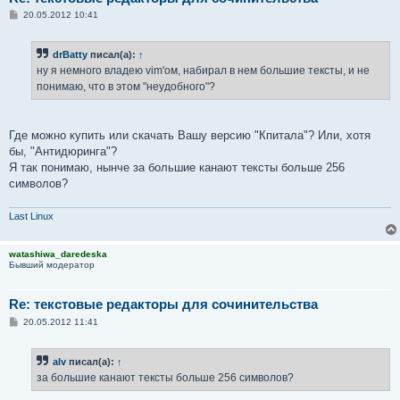
С
20.05.2012 10:41
о
о
б
drBatty
писал(а):
↑
щ
е
ну я немного владею vim'ом, набирал в нем большие тексты, и не
н
понимаю, что в этом "неудобного"?
и
е
Где можно купить или скачать Вашу версию "Кпитала"? Или, хотя
бы, "Антидюринга"?
Я так понимаю, нынче за большие канают тексты больше 256
символов?
Last Linux
watashiwa_daredeska
Бывший модератор
Re: текстовые редакторы для сочинительства
С
20.05.2012 11:41
о
о
б
alv
писал(а):
↑
щ
е
за большие канают тексты больше 256 символов?
н
и