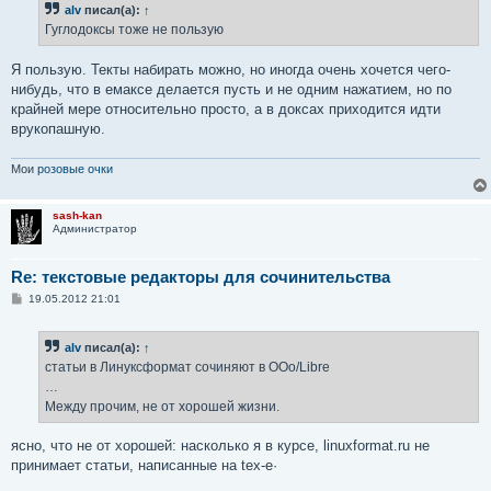
alv
писал(а):
↑
Гуглодоксы тоже не пользую
Я пользую. Текты набирать можно, но иногда очень хочется чего-
нибудь, что в емаксе делается пусть и не одним нажатием, но по
крайней мере относительно просто, а в доксах приходится идти
врукопашную.
Мои
розовые очки
sash-kan
Администратор
Re: текстовые редакторы для сочинительства
С
19.05.2012 21:01
о
о
б
alv
писал(а):
↑
щ
е
статьи в Линуксформат сочиняют в OOo/Libre
н
…
и
е
Между прочим, не от хорошей жизни.
ясно, что не от хорошей: насколько я в курсе, linuxformat.ru не
принимает статьи, написанные на tex-е·