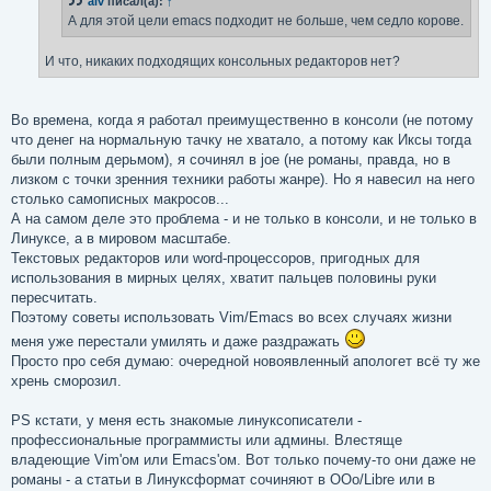
alv
писал(а):
↑
и
е
А для этой цели emacs подходит не больше, чем седло корове.
И что, никаких подходящих консольных редакторов нет?
Во времена, когда я работал преимущественно в консоли (не потому
что денег на нормальную тачку не хватало, а потому как Иксы тогда
были полным дерьмом), я сочинял в joe (не романы, правда, но в
лизком с точки зренния техники работы жанре). Но я навесил на него
столько самописных макросов...
А на самом деле это проблема - и не только в консоли, и не только в
Линуксе, а в мировом масштабе.
Текстовых редакторов или word-процессоров, пригодных для
использования в мирных целях, хватит пальцев половины руки
пересчитать.
Поэтому советы использовать Vim/Emacs во всех случаях жизни
меня уже перестали умилять и даже раздражать
Просто про себя думаю: очередной новоявленный апологет всё ту же
хрень сморозил.
PS кстати, у меня есть знакомые линуксописатели -
профессиональные программисты или админы. Влестяще
владеющие Vim'ом или Emacs'ом. Вот только почему-то они даже не
романы - а статьи в Линуксформат сочиняют в OOo/Libre или в