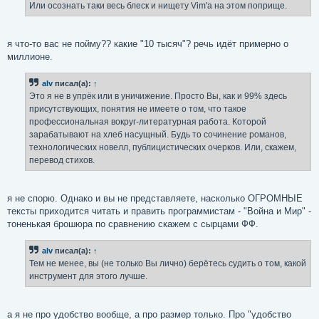
Или осознать таки весь блеск и нищету Vim'а на этом поприще.
я что-то вас не пойму?? какие "10 тысяч"? речь идёт примерно о
миллионе.
alv
писал(а):
↑
Это я не в упрёк или в уничижение. Просто Вы, как и 99% здесь
присутствующих, понятия не имеете о том, что такое
профессиональная вокруг-литературная работа. Которой
зарабатывают на хлеб насущный. Будь то сочинение романов,
технологических новелл, публицистических очерков. Или, скажем,
перевод стихов.
я не спорю. Однако и вы не представляете, насколько ОГРОМНЫЕ
тексты приходится читать и править программистам - "Война и Мир" -
тоненькая брошюра по сравнению скажем с сырцами ФФ.
alv
писал(а):
↑
Тем не менее, вы (не только Вы лично) берётесь судить о том, какой
инструмент для этого лучше.
а я не про удобство вообще, а про размер только. Про "удобство