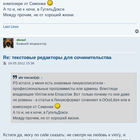
композере от Симонки
А то и, не к ночи, в ГугельДоксе.
Между прочим, не от хорошей жизни.
Last Linux
diesel
Бывший модератор
Re: текстовые редакторы для сочинительства
С
19.05.2012 15:36
о
о
б
alv
писал(а):
↑
щ
е
PS кстати, у меня есть знакомые линуксописатели -
н
профессиональные программисты или админы. Влестяще
и
е
владеющие Vim'ом или Emacs'ом. Вот только почему-то они даже
не романы - а статьи в Линуксформат сочиняют в OOo/Libre или в
композере от Симонки
А то и, не к ночи, в ГугельДоксе.
Между прочим, не от хорошей жизни.
Кстати да, могу по себе сказать: не смотря на любовь к vim'у, и