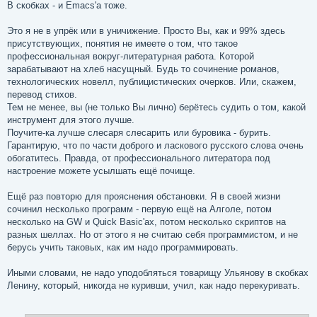
В скобках - и Emacs'а тоже.
Это я не в упрёк или в уничижение. Просто Вы, как и 99% здесь
присутствующих, понятия не имеете о том, что такое
профессиональная вокруг-литературная работа. Которой
зарабатывают на хлеб насущный. Будь то сочинение романов,
технологических новелл, публицистических очерков. Или, скажем,
перевод стихов.
Тем не менее, вы (не только Вы лично) берётесь судить о том, какой
инструмент для этого лучше.
Поучите-ка лучше слесаря слесарить или буровика - бурить.
Гарантирую, что по части доброго и ласкового русского слова очень
обогатитесь. Правда, от профессионального литератора под
настроение можете усылшать ещё почище.
Ещё раз повторю для прояснения обстановки. Я в своей жизни
сочинил несколько программ - первую ещё на Алголе, потом
несколько на GW и Quick Basic'ах, потом несколько скриптов на
разных шеллах. Но от этого я не считаю себя программистом, и не
берусь учить таковых, как им надо программировать.
Иными словами, не надо уподобляться товарищу Ульянову в скобках
Ленину, который, никогда не куривши, учил, как надо перекуривать.