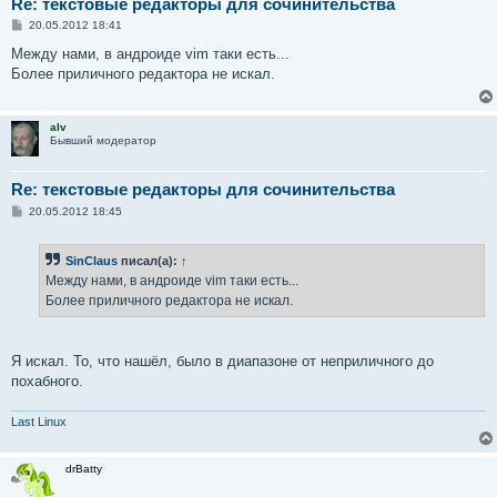
Re: текстовые редакторы для сочинительства
С
20.05.2012 18:41
о
о
Между нами, в андроиде vim таки есть...
б
Более приличного редактора не искал.
щ
е
н
и
alv
е
Бывший модератор
Re: текстовые редакторы для сочинительства
С
20.05.2012 18:45
о
о
б
SinClaus
писал(а):
↑
щ
е
Между нами, в андроиде vim таки есть...
н
Более приличного редактора не искал.
и
е
Я искал. То, что нашёл, было в диапазоне от неприличного до
похабного.
Last Linux
drBatty