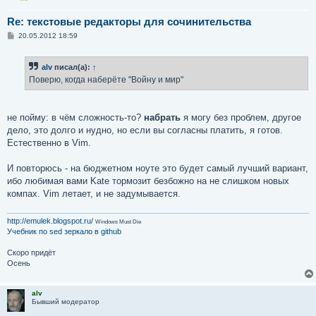
Re: текстовые редакторы для сочинительства
С
20.05.2012 18:59
о
о
б
alv
писал(а):
↑
щ
е
Поверю, когда наберёте "Войну и мир"
н
и
е
не пойму: в чём сложность-то?
набрать
я могу без проблем, другое
дело, это долго и нудно, но если вы согласны платить, я готов.
Естественно в Vim.
И повторюсь - на бюджетном ноуте это будет самый лучший вариант,
ибо любимая вами Kate тормозит безбожно на не слишком новых
компах. Vim летает, и не задумывается.
http://emulek.blogspot.ru/
Windows Must Die
Учебник по sed
зеркало в github
Скоро придёт
Осень
alv
Бывший модератор