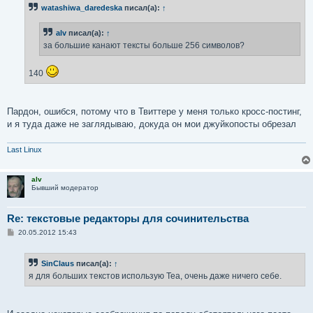
watashiwa_daredeska
писал(а):
↑
alv
писал(а):
↑
за большие канают тексты больше 256 символов?
140
Пардон, ошибся, потому что в Твиттере у меня только кросс-постинг,
и я туда даже не заглядываю, докуда он мои джуйкопосты обрезал
Last Linux
alv
Бывший модератор
Re: текстовые редакторы для сочинительства
С
20.05.2012 15:43
о
о
б
SinClaus
писал(а):
↑
щ
е
я для больших текстов использую Tea, очень даже ничего себе.
н
и
е