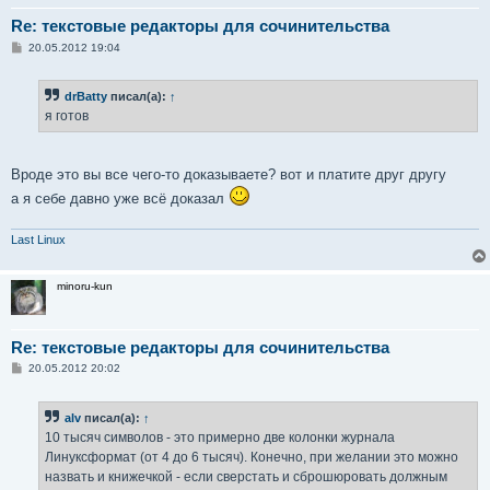
Re: текстовые редакторы для сочинительства
С
20.05.2012 19:04
о
о
б
drBatty
писал(а):
↑
щ
е
я готов
н
и
е
Вроде это вы все чего-то доказываете? вот и платите друг другу
а я себе давно уже всё доказал
Last Linux
minoru-kun
Re: текстовые редакторы для сочинительства
С
20.05.2012 20:02
о
о
б
alv
писал(а):
↑
щ
е
10 тысяч символов - это примерно две колонки журнала
н
Линуксформат (от 4 до 6 тысяч). Конечно, при желании это можно
и
е
назвать и книжечкой - если сверстать и сброшюровать должным