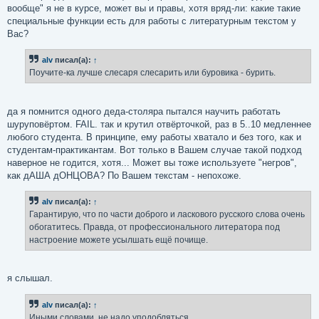
вообще" я не в курсе, может вы и правы, хотя вряд-ли: какие такие
специальные функции есть для работы с литературным текстом у
Вас?
alv
писал(а):
↑
Поучите-ка лучше слесаря слесарить или буровика - бурить.
да я помнится одного деда-столяра пытался научить работать
шуруповёртом. FAIL. так и крутил отвёрточкой, раз в 5..10 медленнее
любого студента. В принципе, ему работы хватало и без того, как и
студентам-практикантам. Вот только в Вашем случае такой подход
наверное не годится, хотя... Может вы тоже используете "негров",
как дАША дОНЦОВА? По Вашем текстам - непохоже.
alv
писал(а):
↑
Гарантирую, что по части доброго и ласкового русского слова очень
обогатитесь. Правда, от профессионального литератора под
настроение можете усылшать ещё почище.
я слышал.
alv
писал(а):
↑
Иными словами, не надо уподобляться