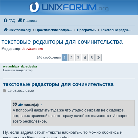
FAQ
Правила
unixforum.org
Практические вопросы
Программы
Текстовые редакторы
текстовые редакторы для сочинительства
Модератор:
/dev/random
1
2
3
4
5
След.
146 сообщений
watashiwa_daredeska
Бывший модератор
текстовые редакторы для сочинительства
С
19.05.2012 01:20
о
о
б
alv
писал(а):
↑
щ
е
А попробуй накатить туда же что угодно с Иксами не с сидюков,
н
покрытых архивной пылью - сразу начнётся шаманство. И скорее
и
е
всего бесполезное.
Ну, если задача стоит «тексты набирать», то можно обойтись и
консольным Emacs'ом каким-нибудь.