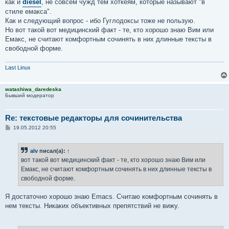
как и
diesel
, не совсем чужд тем хоткеям, которые называют "в
стиле емакса".
Как и следующий вопрос - ибо Гуглодоксы тоже не пользую.
Но вот такой вот медицинский факт - те, кто хорошо знаю Вим или
Емакс, не считают комфортным сочинять в них длинные тексты в
свободной форме.
Last Linux
watashiwa_daredeska
Бывший модератор
Re: текстовые редакторы для сочинительства
С
19.05.2012 20:55
о
о
б
alv
писал(а):
↑
щ
е
вот такой вот медицинский факт - те, кто хорошо знаю Вим или
н
Емакс, не считают комфортным сочинять в них длинные тексты в
и
е
свободной форме.
Я достаточно хорошо знаю Emacs. Считаю комфортным сочинять в
нем тексты. Никаких объективных препятствий не вижу.