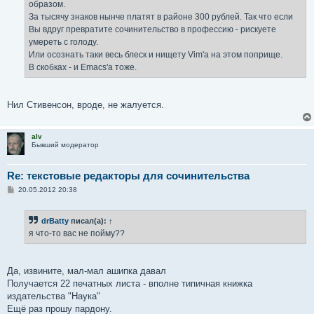
образом.
За тысячу знаков нынче платят в районе 300 рублей. Так что если
Вы вдруг превратите сочинительство в профессию - рискуете
умереть с голоду.
Или осознать таки весь блеск и нищету Vim'а на этом поприще.
В скобках - и Emacs'а тоже.
Нил Стивенсон, вроде, не жалуется.
alv
Бывший модератор
Re: текстовые редакторы для сочинительства
С
20.05.2012 20:38
о
о
б
drBatty
писал(а):
↑
щ
е
я что-то вас не пойму??
н
и
е
Да, извините, мал-мал ашипка давал
Получается 22 печатных листа - вполне типичная книжка
издательства "Наука"
Ещё раз прошу пардону.