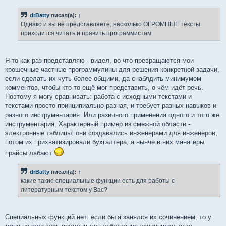
drBatty
писал(а):
↑
Однако и вы не представляете, насколько ОГРОМНЫЕ тексты
приходится читать и править программистам
Я-то как раз представляю - видел, во что превращаются мои
крошечные частные программулины для решения конкретной задачи,
если сделать их чуть более общими, да снаблдить минимумом
комментов, чтобы кто-то ещё мог представить, о чём идёт речь.
Поэтому я могу сравнивать: работа с исходными текстами и
текстами просто принципиально разная, и требует разных навыков и
разного инструментария. Или разичного применения одного и того же
инструментария. Характерный пример из смежной области -
электронные таблицы: они создавались инженерами для инженеров,
потом их прихватизировали бухгалтера, а нынче в них манагеры
прайсы лабают
drBatty
писал(а):
↑
какие такие специальные функции есть для работы с
литературным текстом у Вас?
Специальных функций нет: если бы я занялся их сочинением, то у