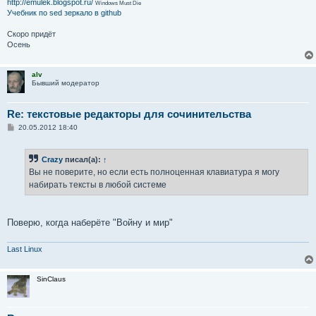
http://emulek.blogspot.ru/
Windows Must Die
Учебник по sed
зеркало в github
Скоро придёт
Осень
alv
Бывший модератор
Re: текстовые редакторы для сочинительства
С
20.05.2012 18:40
о
о
б
Crazy
писал(а):
↑
щ
е
Вы не поверите, но если есть полноценная клавиатура я могу
н
набирать тексты в любой системе
и
е
Поверю, когда наберёте "Войну и мир"
Last Linux
SinClaus