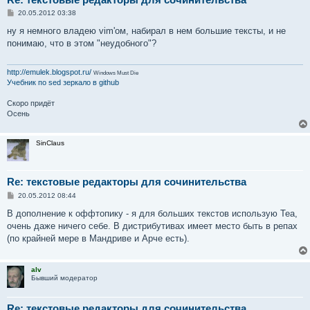
С
20.05.2012 03:38
о
о
ну я немного владею vim'ом, набирал в нем большие тексты, и не
б
понимаю, что в этом "неудобного"?
щ
е
н
и
http://emulek.blogspot.ru/
Windows Must Die
е
Учебник по sed
зеркало в github
Скоро придёт
Осень
SinClaus
Re: текстовые редакторы для сочинительства
С
20.05.2012 08:44
о
о
В дополнение к оффтопику - я для больших текстов использую Tea,
б
очень даже ничего себе. В дистрибутивах имеет место быть в репах
щ
е
(по крайней мере в Мандриве и Арче есть).
н
и
е
alv
Бывший модератор
Re: текстовые редакторы для сочинительства