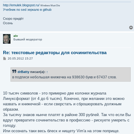
http://emulek.blogspot.ru/
Windows Must Die
Учебник по sed
зеркало в github
Скоро придёт
Осень
alv
Бывший модератор
Re: текстовые редакторы для сочинительства
С
20.05.2012 15:27
о
о
б
drBatty
писал(а):
↑
щ
е
в подписи небольшая книжечка на 938630 букв и 67437 слов.
н
и
е
10 тысяч символов - это примерно две колонки журнала
Линуксформат (от 4 до 6 тысяч). Конечно, при желании это можно
назвать и книжечкой - если сверстать и сброшюровать должным
образом.
За тысячу знаков нынче платят в районе 300 рублей. Так что если Вы
вдруг превратите сочинительство в профессию - рискуете умереть с
голоду.
Или осознать таки весь блеск и нищету Vim'а на этом поприще.