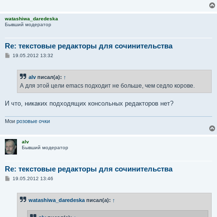
watashiwa_daredeska
Бывший модератор
Re: текстовые редакторы для сочинительства
С
19.05.2012 13:32
о
о
б
alv
писал(а):
↑
щ
е
А для этой цели emacs подходит не больше, чем седло корове.
н
и
е
И что, никаких подходящих консольных редакторов нет?
Мои
розовые очки
alv
Бывший модератор
Re: текстовые редакторы для сочинительства
С
19.05.2012 13:46
о
о
б
watashiwa_daredeska
писал(а):
↑
щ
е
н