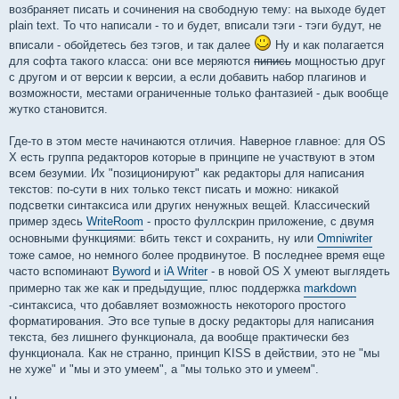
возбраняет писать и сочинения на свободную тему: на выходе будет
plain text. То что написали - то и будет, вписали тэги - тэги будут, не
вписали - обойдетесь без тэгов, и так далее
Ну и как полагается
для софта такого класса: они все меряются
пипись
мощностью друг
с другом и от версии к версии, а если добавить набор плагинов и
возможности, местами ограниченные только фантазией - дык вообще
жутко становится.
Где-то в этом месте начинаются отличия. Наверное главное: для OS
X есть группа редакторов которые в принципе не участвуют в этом
всем безумии. Их "позиционируют" как редакторы для написания
текстов: по-сути в них только текст писать и можно: никакой
подсветки синтаксиса или других ненужных вещей. Классический
пример здесь
WriteRoom
- просто фуллскрин приложение, с двумя
основными функциями: вбить текст и сохранить, ну или
Omniwriter
тоже самое, но немного более продвинутое. В последнее время еще
часто вспоминают
Byword
и
iA Writer
- в новой OS X умеют выглядеть
примерно так же как и предыдущие, плюс поддержка
markdown
-синтаксиса, что добавляет возможность некоторого простого
форматирования. Это все тупые в доску редакторы для написания
текста, без лишнего функционала, да вообще практически без
функционала. Как не странно, принцип KISS в действии, это не "мы
не хуже" и "мы и это умеем", а "мы только это и умеем".