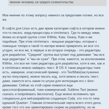
мнение человека, не чуждого сочинительства.
Мое мнение по этому вопросу немного за пределами логики, но все
же.
В софте для Linux есть две яркие категории софта в котором можно
что-то писать: ворд-процессоры и vim/emacs. Где-то между ними,
ближе ко второй группе стоят KWrite, Kate, Geany, Kate и им
подобные. При этом vim/emacs - мощные редакторы, которые с
помощью топора и такой то матери можно превратить во все что
угодно, но все же, в первую и во вторую очередь - это редакторы
для разработки. "Средняя" группа выступает под девизами: "мы все
еще редакторы" и "мы не хуже". При этом, кажется, за исключением
KWrite, это все же тоже редакторы для разработки, хотя в них, как и
в vim/emacs можно набирать текст. В OS X такие редакторы тоже
есть, наверное, классический пример - это TextMate(заслуженно
жутко популярен), можно писать код, хотя можно и писать текст,
даже, кажется есть какие-то штуки для интеграции его с блог-
движками. Сейчас из этой серии появился еще
кроссплатформенный, тоже коммерческий, Sublime Text (можно
скачать и попробовать бесплатно). Еще можно вспомнить про
специально для веб-разработки созданную Coda, это что-то типа
кдешной Quanta+. Главная отличительная черта всего этого дела,
кроме того что оно ориентировано скорее на разработку, но не