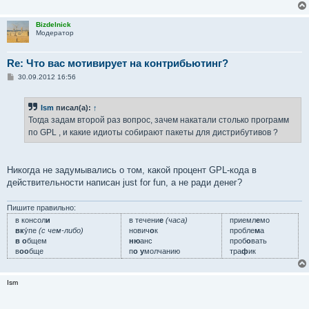
Bizdelnick
Модератор
Re: Что вас мотивирует на контрибьютинг?
С
30.09.2012 16:56
о
о
б
Ism
писал(а):
↑
щ
е
Тогда задам второй раз вопрос, зачем накатали столько программ
н
по GPL , и какие идиоты собирают пакеты для дистрибутивов ?
и
е
Никогда не задумывались о том, какой процент GPL-кода в
действительности написан just for fun, а не ради денег?
Пишите правильно:
в консол
и
в течени
е
(часа)
приемл
е
мо
вк
у́пе
(с чем-либо)
нович
о
к
пробле
м
а
в о
бщем
ню
анс
проб
о
вать
в
оо
бще
п
о у
молчанию
тра
ф
ик
Ism