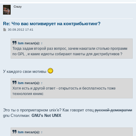
Crazy
Re: Что вас мотивирует на контрибьютинг?
С
30.09.2012 17:41
о
о
б
Ism
писал(а):
↑
щ
е
Тогда задам второй раз вопрос, зачем накатали столько программ
н
по GPL , и какие идиоты собирают пакеты для дистрибутивов ?
и
е
У каждого свои мотивы
Ism
писал(а):
↑
Хотя есть и другой ответ - открытость и бесплатность тоже
технология юникс
Это ты о проприетарном unix'e? Как говорит отец
русской демократии
gnu Столлман:
GNU's Not UNIX
Ism
писал(а):
↑