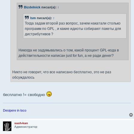
Bizdelnick
писал(а):
↑
Ism
писал(а):
↑
Тогда задам второй раз вопрос, зачем накатали столько
программ по GPL , и какие идиоты собирают пакеты для
дистрибутивов ?
Никогда не задумывались о том, какой процент GPL-кода в
действительности написан just for fun, а не ради денег?
Никто не говорит, что все написано бесплатно, это не раз
обсуждалось
бесплатно != свободно
Desipere in loco
sash-kan
Администратор