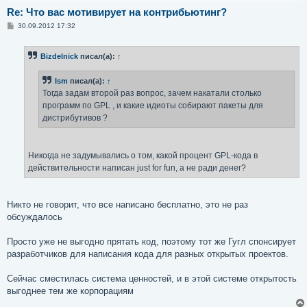
Re: Что вас мотивирует на контрибьютинг?
С
30.09.2012 17:32
о
о
б
Bizdelnick
писал(а):
↑
щ
е
н
Ism
писал(а):
↑
и
е
Тогда задам второй раз вопрос, зачем накатали столько
программ по GPL , и какие идиоты собирают пакеты для
дистрибутивов ?
Никогда не задумывались о том, какой процент GPL-кода в
действительности написан just for fun, а не ради денег?
Никто не говорит, что все написано бесплатно, это не раз
обсуждалось
Просто уже не выгодно прятать код, поэтому тот же Гугл спонсирует
разработчиков для написания кода для разных открытых проектов.
Сейчас сместилась система ценностей, и в этой системе открытость
выгоднее тем же корпорациям