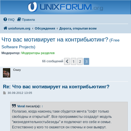
FAQ
Правила
unixforum.org
Обсуждения
Дорога, открытая всем
Что вас мотивирует на контрибьютинг?
(Free
Software Projects)
Модератор:
Модераторы разделов
1
2
3
Пред.
66 сообщений
Crazy
Re: Что вас мотивирует на контрибьютинг?
С
30.09.2012 13:05
о
о
б
Voral
писал(а):
↑
щ
е
Полагаю, когда наконец таки сбудется мечта "софт только
н
свободны и открытый". Все программисты создадут модуль
и
е
"жизнедеятельностьбезеды" и подключат его себе и семье.
Естественно у кого то окажется он глючны и они вымрут.