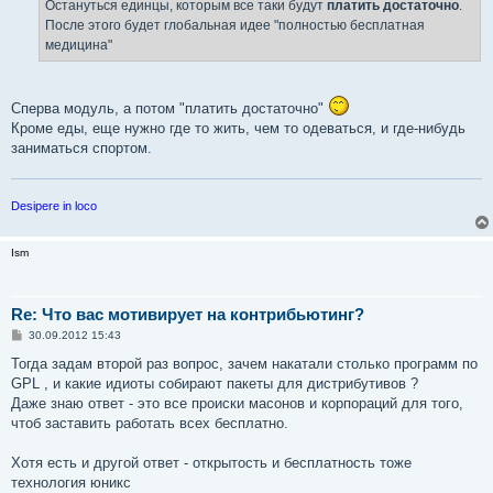
Остануться единцы, которым все таки будут
платить достаточно
.
После этого будет глобальная идее "полностью бесплатная
медицина"
Сперва модуль, а потом "платить достаточно"
Кроме еды, еще нужно где то жить, чем то одеваться, и где-нибудь
заниматься спортом.
Desipere in loco
Ism
Re: Что вас мотивирует на контрибьютинг?
С
30.09.2012 15:43
о
о
Тогда задам второй раз вопрос, зачем накатали столько программ по
б
GPL , и какие идиоты собирают пакеты для дистрибутивов ?
щ
е
Даже знаю ответ - это все происки масонов и корпораций для того,
н
чтоб заставить работать всех бесплатно.
и
е
Хотя есть и другой ответ - открытость и бесплатность тоже
технология юникс