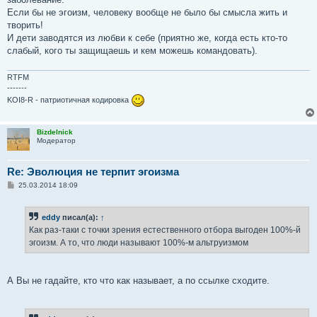
Если бы не эгоизм, человеку вообще не было бы смысла жить и
творить!
И дети заводятся из любви к себе (приятно же, когда есть кто-то
слабый, кого ты защищаешь и кем можешь командовать).
RTFM
-------
KOI8-R - патриотичная кодировка
Bizdelnick
Модератор
Re: Эволюция не терпит эгоизма
С
25.03.2014 18:09
о
о
б
eddy
писал(а):
↑
щ
е
Как раз-таки с точки зрения естественного отбора выгоден 100%-й
н
эгоизм. А то, что люди называют 100%-м альтруизмом
и
е
А Вы не гадайте, кто что как называет, а по ссылке сходите.