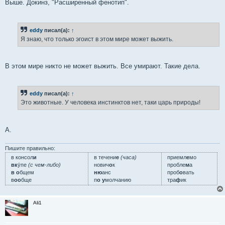
Выше. Докинз, "Расширенный фенотип".
eddy
писал(а):
↑
Я знаю, что только эгоист в этом мире может выжить.
В этом мире никто не может выжить. Все умирают. Такие дела.
eddy
писал(а):
↑
Это животные. У человека инстинктов нет, таки царь природы!
А.
Пишите правильно:
в консол
и
в течени
е
(часа)
приемл
е
мо
вк
у́пе
(с чем-либо)
нович
о
к
пробле
м
а
в о
бщем
ню
анс
проб
о
вать
в
оо
бще
п
о у
молчанию
тра
ф
ик
Ali1