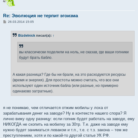
Re: Эволюция не терпит эгоизма
С
26.03.2014 15:05
о
о
б
Bizdelnick
писал(а):
↑
щ
е
н
и
е
вы классически поделили на ноль, не сказав, где ваши гопники
будут брать бабло.
А какая разница? Где бы ни брали, на это расходуются ресурсы
(время и энергия). Для простоты можно считать, что все они
используют один источник бабла (или разные, но примерно
одинаково затратные).
я не понимаю, чем отличается отжим мобилы у лоха от
зарабатывания денег на заводе? Ну в контексте нашего спора? Я
лично вижу одну разницу: если гопник будет работать на заводе, ему
НИКОГДА не скопить на мобилку за 30тр. Т.е. даже на заводе ему
нужно будет заниматься леваком и т.п., т.е. с т.з. закона -- тем же
преступлением, хотя и по какой-то другой статье УК РФ.