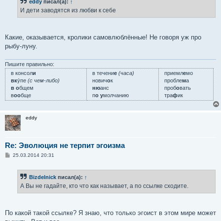
eddy
писал(а):
↑
И дети заводятся из любви к себе
Какие, оказывается, кролики самовлюблённые! Не говоря уж про
рыбу-луну.
Пишите правильно:
в консол
и
в течени
е
(часа)
приемл
е
мо
вк
у́пе
(с чем-либо)
нович
о
к
пробле
м
а
в о
бщем
ню
анс
проб
о
вать
в
оо
бще
п
о у
молчанию
тра
ф
ик
eddy
Re: Эволюция не терпит эгоизма
С
25.03.2014 20:31
о
о
б
Bizdelnick
писал(а):
↑
щ
е
А Вы не гадайте, кто что как называет, а по ссылке сходите.
н
и
е
По какой такой ссылке? Я знаю, что только эгоист в этом мире может