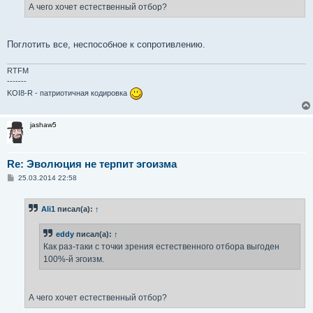
А чего хочет естественный отбор?
Поглотить все, неспособное к сопротивлению.
RTFM
-------
KOI8-R - патриотичная кодировка
jashaw5
Re: Эволюция не терпит эгоизма
С
25.03.2014 22:58
о
о
б
Ali1
писал(а):
↑
щ
е
н
eddy
писал(а):
↑
и
е
Как раз-таки с точки зрения естественного отбора выгоден
100%-й эгоизм.
А чего хочет естественный отбор?