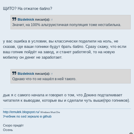
е
ЩИТО? На отжатое бабло?
Bizdelnick
писал(а):
↑
Значит, на 100% альтруистичная популяция тоже нестабильна.
у вас ошибка в условии, вы классически поделили на ноль, не
сказав, где ваши гопники будут брать бабло. Сразу скажу, что если
ваш гопник пойдёт на завод, и станет работягой, то на новую
мобилку он денег не заработает.
Bizdelnick
писал(а):
↑
Однако что-то не нашёл в ней такого.
дык я с самого начала и говорил о том, что Докинз подталкивает
читателя к выводам, которые вы и сделали чуть выше(про гопников).
http://emulek.blogspot.ru/
Windows Must Die
Учебник по sed
зеркало в github
Скоро придёт
Осень