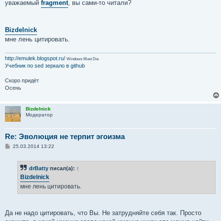
уважаемый
fragment
, вы сами-то читали?
Bizdelnick
мне лень цитировать.
http://emulek.blogspot.ru/
Windows Must Die
Учебник по sed
зеркало в github
Скоро придёт
Осень
Bizdelnick
Модератор
Re: Эволюция не терпит эгоизма
С
25.03.2014 13:22
о
о
б
drBatty
писал(а):
↑
щ
е
Bizdelnick
н
мне лень цитировать.
и
е
Да не надо цитировать, что Вы. Не затрудняйте себя так. Просто