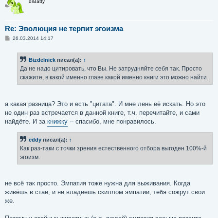
drBatty
Re: Эволюция не терпит эгоизма
С
26.03.2014 14:17
о
о
б
Bizdelnick
писал(а):
↑
щ
е
Да не надо цитировать, что Вы. Не затрудняйте себя так. Просто
н
скажите, в какой именно главе какой именно книги это можно найти.
и
е
а какая разница? Это и есть "цитата". И мне лень её искать. Но это
не один раз встречается в данной книге, т.ч. перечитайте, и сами
найдёте. И за
книжку
-- спасибо, мне понравилось.
eddy
писал(а):
↑
Как раз-таки с точки зрения естественного отбора выгоден 100%-й
эгоизм.
не всё так просто. Эмпатия тоже нужна для выживания. Когда
живёшь в стае, и не владеешь скиллом эмпатии, тебя сожрут свои
же.