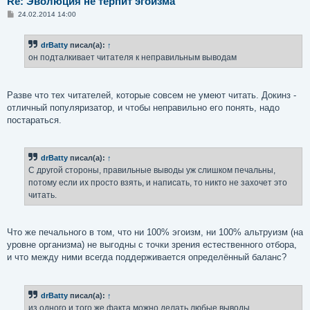
Re: Эволюция не терпит эгоизма
С
24.02.2014 14:00
о
о
б
drBatty
писал(а):
↑
щ
е
он подталкивает читателя к неправильным выводам
н
и
е
Разве что тех читателей, которые совсем не умеют читать. Докинз -
отличный популяризатор, и чтобы неправильно его понять, надо
постараться.
drBatty
писал(а):
↑
С другой стороны, правильные выводы уж слишком печальны,
потому если их просто взять, и написать, то никто не захочет это
читать.
Что же печального в том, что ни 100% эгоизм, ни 100% альтруизм (на
уровне организма) не выгодны с точки зрения естественного отбора,
и что между ними всегда поддерживается определённый баланс?
drBatty
писал(а):
↑
из одного и того же факта можно делать любые выводы.