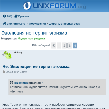
FAQ
Правила
unixforum.org
Обсуждения
Дорога, открытая всем
Эволюция не терпит эгоизма
Модератор:
Модераторы разделов
1
2
3
4
Пред.
118 сообщений
drBatty
Re: Эволюция не терпит эгоизма
С
24.02.2014 13:48
о
о
б
Bizdelnick
писал(а):
↑
щ
е
От писанины журналистов - как минимум тем, что он понимает, о
н
чём пишет.
и
е
Увы. То-ли он не понимает, то-ли наоборот
слишком хорошо
понимает
. Важно то, что он подталкивает читателя к неправильным