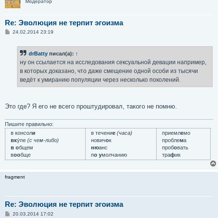
Модератор
Re: Эволюция не терпит эгоизма
С
24.02.2014 23:19
о
о
б
drBatty
писал(а):
↑
щ
е
ну он ссылается на исследования сексуальной девации например,
н
в которых доказано, что даже смещение одной особи из тысячи
и
е
ведёт к умиранию популяции через несколько поколений.
Это где? Я его не всего проштудировал, такого не помню.
Пишите правильно:
в консол
и
в течени
е
(часа)
приемл
е
мо
вк
у́пе
(с чем-либо)
нович
о
к
пробле
м
а
в о
бщем
ню
анс
проб
о
вать
в
оо
бще
п
о у
молчанию
тра
ф
ик
fragment
Re: Эволюция не терпит эгоизма
С
20.03.2014 17:02