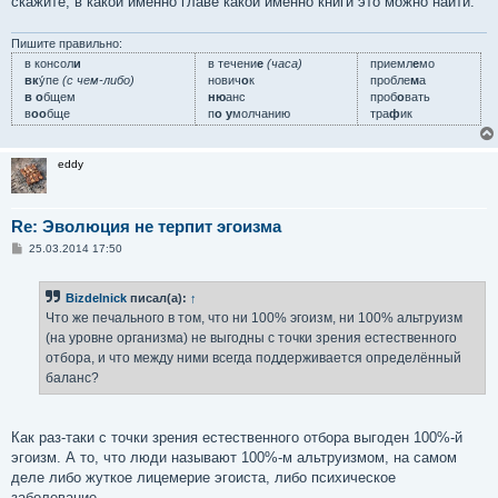
скажите, в какой именно главе какой именно книги это можно найти.
Пишите правильно:
в консол
и
в течени
е
(часа)
приемл
е
мо
вк
у́пе
(с чем-либо)
нович
о
к
пробле
м
а
в о
бщем
ню
анс
проб
о
вать
в
оо
бще
п
о у
молчанию
тра
ф
ик
eddy
Re: Эволюция не терпит эгоизма
С
25.03.2014 17:50
о
о
б
Bizdelnick
писал(а):
↑
щ
е
Что же печального в том, что ни 100% эгоизм, ни 100% альтруизм
н
(на уровне организма) не выгодны с точки зрения естественного
и
е
отбора, и что между ними всегда поддерживается определённый
баланс?
Как раз-таки с точки зрения естественного отбора выгоден 100%-й
эгоизм. А то, что люди называют 100%-м альтруизмом, на самом
деле либо жуткое лицемерие эгоиста, либо психическое
заболевание.