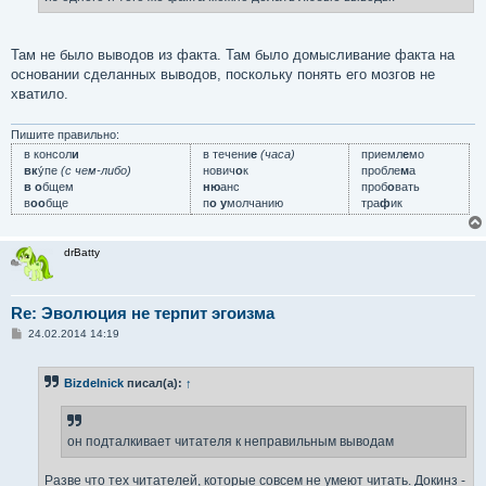
Там не было выводов из факта. Там было домысливание факта на
основании сделанных выводов, поскольку понять его мозгов не
хватило.
Пишите правильно:
в консол
и
в течени
е
(часа)
приемл
е
мо
вк
у́пе
(с чем-либо)
нович
о
к
пробле
м
а
в о
бщем
ню
анс
проб
о
вать
в
оо
бще
п
о у
молчанию
тра
ф
ик
drBatty
Re: Эволюция не терпит эгоизма
С
24.02.2014 14:19
о
о
б
Bizdelnick
писал(а):
↑
щ
е
н
и
е
он подталкивает читателя к неправильным выводам
Разве что тех читателей, которые совсем не умеют читать. Докинз -