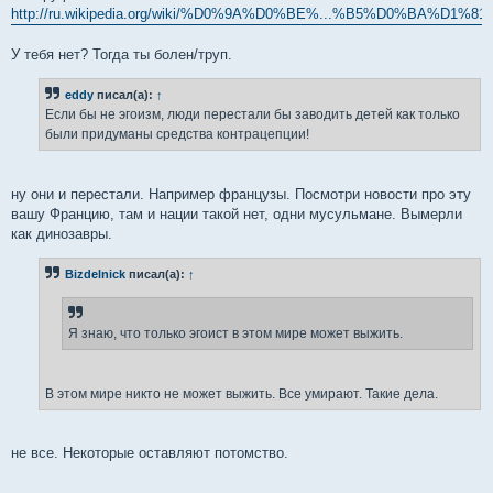
http://ru.wikipedia.org/wiki/%D0%9A%D0%BE%...%B5%D0%BA%D1%81
У тебя нет? Тогда ты болен/труп.
eddy
писал(а):
↑
Если бы не эгоизм, люди перестали бы заводить детей как только
были придуманы средства контрацепции!
ну они и перестали. Например французы. Посмотри новости про эту
вашу Францию, там и нации такой нет, одни мусульмане. Вымерли
как динозавры.
Bizdelnick
писал(а):
↑
Я знаю, что только эгоист в этом мире может выжить.
В этом мире никто не может выжить. Все умирают. Такие дела.
не все. Некоторые оставляют потомство.