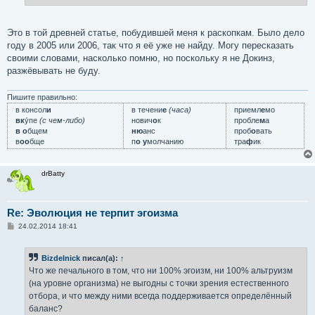
Это в той древней статье, побудившей меня к раскопкам. Было дело
году в 2005 или 2006, так что я её уже не найду. Могу пересказать
своими словами, насколько помню, но поскольку я не Докинз,
разжёвывать не буду.
Пишите правильно:
в консол
и
в течени
е
(часа)
приемл
е
мо
вк
у́пе
(с чем-либо)
нович
о
к
пробле
м
а
в о
бщем
ню
анс
проб
о
вать
в
оо
бще
п
о у
молчанию
тра
ф
ик
drBatty
Re: Эволюция не терпит эгоизма
С
24.02.2014 18:41
о
о
б
Bizdelnick
писал(а):
↑
щ
е
Что же печального в том, что ни 100% эгоизм, ни 100% альтруизм
н
(на уровне организма) не выгодны с точки зрения естественного
и
е
отбора, и что между ними всегда поддерживается определённый
баланс?