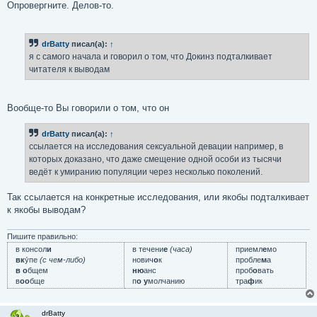
Опровергните. Делов-то.
drBatty
писал(а):
↑
я с самого начала и говорил о том, что Докинз подталкивает
читателя к выводам
Вообще-то Вы говорили о том, что он
drBatty
писал(а):
↑
ссылается на исследования сексуальной девации например, в
которых доказано, что даже смещение одной особи из тысячи
ведёт к умиранию популяции через несколько поколений.
Так ссылается на конкретные исследования, или якобы подталкивает
к якобы выводам?
Пишите правильно:
в консол
и
в течени
е
(часа)
приемл
е
мо
вк
у́пе
(с чем-либо)
нович
о
к
пробле
м
а
в о
бщем
ню
анс
проб
о
вать
в
оо
бще
п
о у
молчанию
тра
ф
ик
drBatty