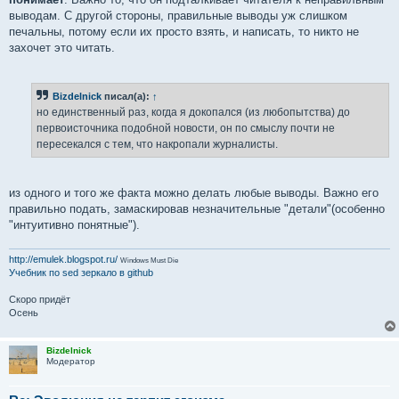
выводам. С другой стороны, правильные выводы уж слишком
печальны, потому если их просто взять, и написать, то никто не
захочет это читать.
Bizdelnick
писал(а):
↑
но единственный раз, когда я докопался (из любопытства) до
первоисточника подобной новости, он по смыслу почти не
пересекался с тем, что накропали журналисты.
из одного и того же факта можно делать любые выводы. Важно его
правильно подать, замаскировав незначительные "детали"(особенно
"интуитивно понятные").
http://emulek.blogspot.ru/
Windows Must Die
Учебник по sed
зеркало в github
Скоро придёт
Осень
Bizdelnick
Модератор