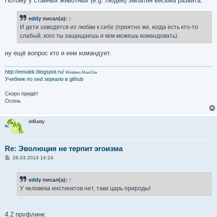
Потому у стайных животных (e.g. людей) эмпатия весьма развита.
eddy
писал(а):
↑
И дети заводятся из любви к себе (приятно же, когда есть кто-то
слабый, кого ты защищаешь и кем можешь командовать).
ну ещё вопрос кто и кем командует.
http://emulek.blogspot.ru/
Windows Must Die
Учебник по sed
зеркало в github
Скоро придёт
Осень
drBatty
Re: Эволюция не терпит эгоизма
С
26.03.2014 14:24
о
о
б
eddy
писал(а):
↑
щ
е
У человека инстинктов нет, таки царь природы!
н
и
е
4.2 пруфлинк: