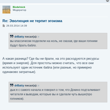
Bizdelnick
Модератор
Re: Эволюция не терпит эгоизма
С
26.03.2014 14:39
о
о
б
drBatty
писал(а):
↑
щ
е
вы классически поделили на ноль, не сказав, где ваши гопники
н
будут брать бабло.
и
е
А какая разница? Где бы ни брали, на это расходуются ресурсы
(время и энергия). Для простоты можно считать, что все они
используют один источник бабла (или разные, но примерно
одинаково затратные).
drBatty
писал(а):
↑
дык я с самого начала и говорил о том, что Докинз подталкивает
читателя к выводам, которые вы и сделали чуть выше(про
гопников).