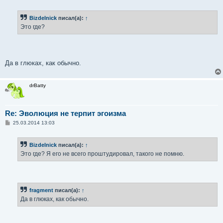
о
о
б
Bizdelnick
писал(а):
↑
щ
е
Это где?
н
и
е
Да в глюках, как обычно.
drBatty
Re: Эволюция не терпит эгоизма
С
25.03.2014 13:03
о
о
б
Bizdelnick
писал(а):
↑
щ
е
Это где? Я его не всего проштудировал, такого не помню.
н
и
е
fragment
писал(а):
↑
Да в глюках, как обычно.