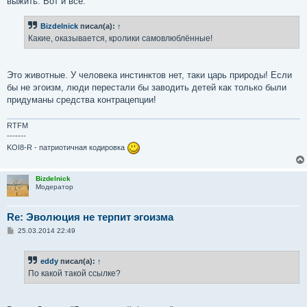
выжить. Вот и все.
Bizdelnick
писал(а):
↑
Какие, оказывается, кролики самовлюблённые!
Это животные. У человека инстинктов нет, таки царь природы! Если
бы не эгоизм, люди перестали бы заводить детей как только были
придуманы средства контрацепции!
RTFM
-------
KOI8-R - патриотичная кодировка
Bizdelnick
Модератор
Re: Эволюция не терпит эгоизма
С
25.03.2014 22:49
о
о
б
eddy
писал(а):
↑
щ
е
По какой такой ссылке?
н
и
е