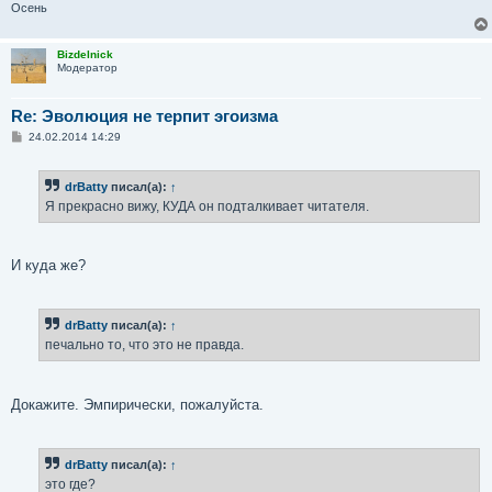
Осень
Bizdelnick
Модератор
Re: Эволюция не терпит эгоизма
С
24.02.2014 14:29
о
о
б
drBatty
писал(а):
↑
щ
е
Я прекрасно вижу, КУДА он подталкивает читателя.
н
и
е
И куда же?
drBatty
писал(а):
↑
печально то, что это не правда.
Докажите. Эмпирически, пожалуйста.
drBatty
писал(а):
↑
это где?