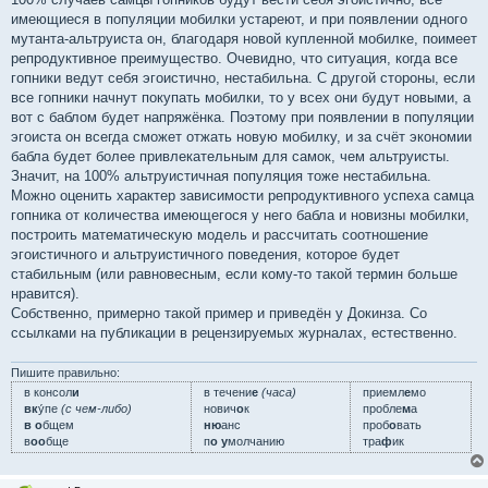
имеющиеся в популяции мобилки устареют, и при появлении одного
мутанта-альтруиста он, благодаря новой купленной мобилке, поимеет
репродуктивное преимущество. Очевидно, что ситуация, когда все
гопники ведут себя эгоистично, нестабильна. С другой стороны, если
все гопники начнут покупать мобилки, то у всех они будут новыми, а
вот с баблом будет напряжёнка. Поэтому при появлении в популяции
эгоиста он всегда сможет отжать новую мобилку, и за счёт экономии
бабла будет более привлекательным для самок, чем альтруисты.
Значит, на 100% альтруистичная популяция тоже нестабильна.
Можно оценить характер зависимости репродуктивного успеха самца
гопника от количества имеющегося у него бабла и новизны мобилки,
построить математическую модель и рассчитать соотношение
эгоистичного и альтруистичного поведения, которое будет
стабильным (или равновесным, если кому-то такой термин больше
нравится).
Собственно, примерно такой пример и приведён у Докинза. Со
ссылками на публикации в рецензируемых журналах, естественно.
Пишите правильно:
в консол
и
в течени
е
(часа)
приемл
е
мо
вк
у́пе
(с чем-либо)
нович
о
к
пробле
м
а
в о
бщем
ню
анс
проб
о
вать
в
оо
бще
п
о у
молчанию
тра
ф
ик