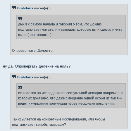
Bizdelnick
писал(а):
↑
дык я с самого начала и говорил о том, что Докинз
подталкивает читателя к выводам, которые вы и сделали чуть
выше(про гопников).
Опровергните. Делов-то.
ну да. Опровергать деление на ноль?
Bizdelnick
писал(а):
↑
ссылается на исследования сексуальной девации например, в
которых доказано, что даже смещение одной особи из тысячи
ведёт к умиранию популяции через несколько поколений.
Так ссылается на конкретные исследования, или якобы
подталкивает к якобы выводам?