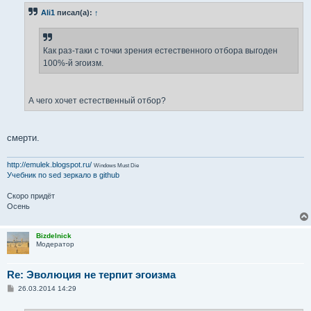
Ali1
писал(а):
↑
Как раз-таки с точки зрения естественного отбора выгоден
100%-й эгоизм.
А чего хочет естественный отбор?
смерти.
http://emulek.blogspot.ru/
Windows Must Die
Учебник по sed
зеркало в github
Скоро придёт
Осень
Bizdelnick
Модератор
Re: Эволюция не терпит эгоизма
С
26.03.2014 14:29
о
о