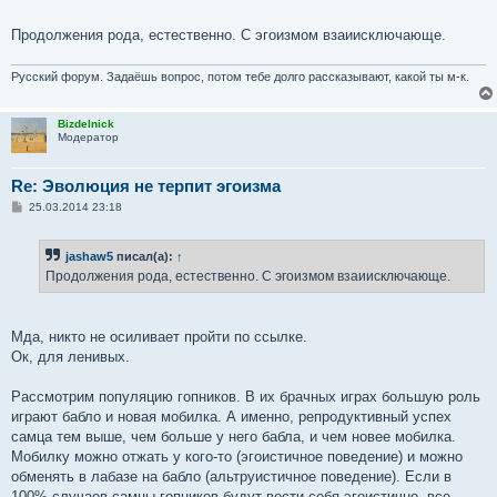
Продолжения рода, естественно. С эгоизмом взаиисключающе.
Русский форум. Задаёшь вопрос, потом тебе долго рассказывают, какой ты м-к.
Bizdelnick
Модератор
Re: Эволюция не терпит эгоизма
С
25.03.2014 23:18
о
о
б
jashaw5
писал(а):
↑
щ
е
Продолжения рода, естественно. С эгоизмом взаиисключающе.
н
и
е
Мда, никто не осиливает пройти по ссылке.
Ок, для ленивых.
Рассмотрим популяцию гопников. В их брачных играх большую роль
играют бабло и новая мобилка. А именно, репродуктивный успех
самца тем выше, чем больше у него бабла, и чем новее мобилка.
Мобилку можно отжать у кого-то (эгоистичное поведение) и можно
обменять в лабазе на бабло (альтруистичное поведение). Если в
100% случаев самцы гопников будут вести себя эгоистично, все