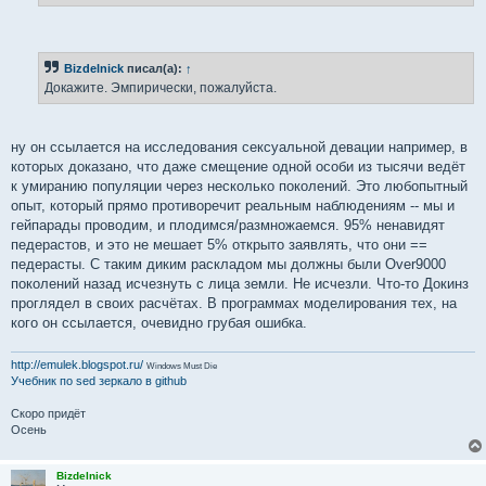
Bizdelnick
писал(а):
↑
Докажите. Эмпирически, пожалуйста.
ну он ссылается на исследования сексуальной девации например, в
которых доказано, что даже смещение одной особи из тысячи ведёт
к умиранию популяции через несколько поколений. Это любопытный
опыт, который прямо противоречит реальным наблюдениям -- мы и
гейпарады проводим, и плодимся/размножаемся. 95% ненавидят
педерастов, и это не мешает 5% открыто заявлять, что они ==
педерасты. С таким диким раскладом мы должны были Over9000
поколений назад исчезнуть с лица земли. Не исчезли. Что-то Докинз
проглядел в своих расчётах. В программах моделирования тех, на
кого он ссылается, очевидно грубая ошибка.
http://emulek.blogspot.ru/
Windows Must Die
Учебник по sed
зеркало в github
Скоро придёт
Осень
Bizdelnick