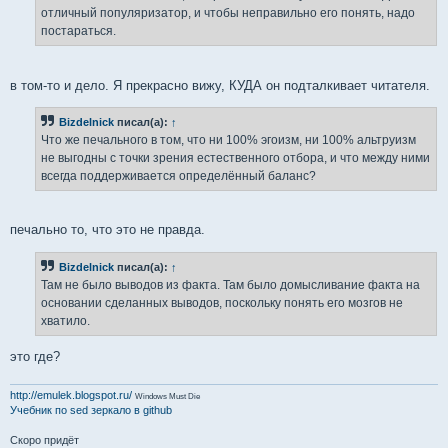
отличный популяризатор, и чтобы неправильно его понять, надо
постараться.
в том-то и дело. Я прекрасно вижу, КУДА он подталкивает читателя.
Bizdelnick
писал(а):
↑
Что же печального в том, что ни 100% эгоизм, ни 100% альтруизм
не выгодны с точки зрения естественного отбора, и что между ними
всегда поддерживается определённый баланс?
печально то, что это не правда.
Bizdelnick
писал(а):
↑
Там не было выводов из факта. Там было домысливание факта на
основании сделанных выводов, поскольку понять его мозгов не
хватило.
это где?
http://emulek.blogspot.ru/
Windows Must Die
Учебник по sed
зеркало в github
Скоро придёт