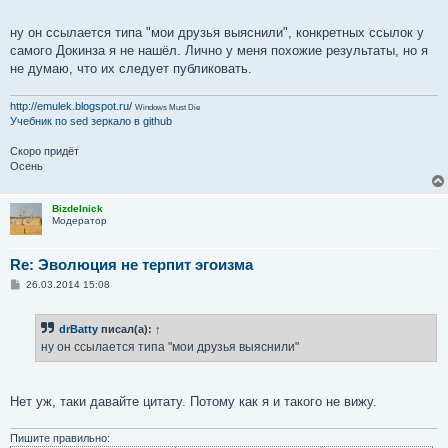
ну он ссылается типа "мои друзья выяснили", конкретных ссылок у
самого Докинза я не нашёл. Лично у меня похожие результаты, но я
не думаю, что их следует публиковать.
http://emulek.blogspot.ru/
Windows Must Die
Учебник по sed
зеркало в github
Скоро придёт
Осень
Bizdelnick
Модератор
Re: Эволюция не терпит эгоизма
С
26.03.2014 15:08
о
о
б
drBatty
писал(а):
↑
щ
е
ну он ссылается типа "мои друзья выяснили"
н
и
е
Нет уж, таки давайте цитату. Потому как я и такого не вижу.
Пишите правильно: