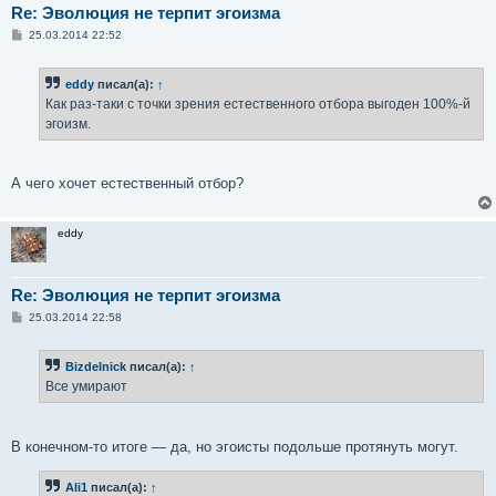
Re: Эволюция не терпит эгоизма
С
25.03.2014 22:52
о
о
б
eddy
писал(а):
↑
щ
е
Как раз-таки с точки зрения естественного отбора выгоден 100%-й
н
эгоизм.
и
е
А чего хочет естественный отбор?
eddy
Re: Эволюция не терпит эгоизма
С
25.03.2014 22:58
о
о
б
Bizdelnick
писал(а):
↑
щ
е
Все умирают
н
и
е
В конечном-то итоге — да, но эгоисты подольше протянуть могут.
Ali1
писал(а):
↑