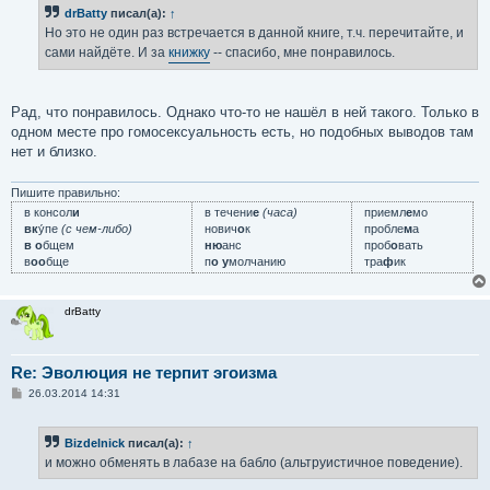
б
drBatty
писал(а):
↑
щ
е
Но это не один раз встречается в данной книге, т.ч. перечитайте, и
н
сами найдёте. И за
книжку
-- спасибо, мне понравилось.
и
е
Рад, что понравилось. Однако что-то не нашёл в ней такого. Только в
одном месте про гомосексуальность есть, но подобных выводов там
нет и близко.
Пишите правильно:
в консол
и
в течени
е
(часа)
приемл
е
мо
вк
у́пе
(с чем-либо)
нович
о
к
пробле
м
а
в о
бщем
ню
анс
проб
о
вать
в
оо
бще
п
о у
молчанию
тра
ф
ик
drBatty
Re: Эволюция не терпит эгоизма
С
26.03.2014 14:31
о
о
б
Bizdelnick
писал(а):
↑
щ
е
и можно обменять в лабазе на бабло (альтруистичное поведение).
н
и