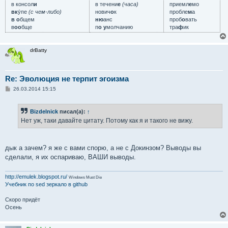
в консол
и
в течени
е
(часа)
приемл
е
мо
вк
у́пе
(с чем-либо)
нович
о
к
пробле
м
а
в о
бщем
ню
анс
проб
о
вать
в
оо
бще
п
о у
молчанию
тра
ф
ик
drBatty
Re: Эволюция не терпит эгоизма
С
26.03.2014 15:15
о
о
б
Bizdelnick
писал(а):
↑
щ
е
Нет уж, таки давайте цитату. Потому как я и такого не вижу.
н
и
е
дык а зачем? я же с вами спорю, а не с Докинзом? Выводы вы
сделали, я их оспариваю, ВАШИ выводы.
http://emulek.blogspot.ru/
Windows Must Die
Учебник по sed
зеркало в github
Скоро придёт
Осень