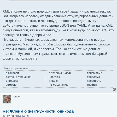
XML вполне неплохо подходит для своей задачи - разметки текста.
Вот когда его используют для хранения структурированных данных -
это да, хочется взять и что-нибудь нехорошее сделать; тут
действительно лучше что-то вроде JSON или YAML. А когда на XML
пишут сценарии, как в каком-нибудь, не к ночи будь помянут, ant, это
вообще за гранью добра и зла.
Что касается бинарных форматов - их использование не всегда
оправданно. Часто надо, чтобы формат был одновременно хорошо
читаем и машиной, и человеком. Только если чтение данных
является бутылочным горлышком, может иметь смысл бинарный
формат использовать.
Пишите правильно:
в консол
и
в течени
е
(часа)
приемл
е
мо
вк
у́пе
(с чем-либо)
нович
о
к
пробле
м
а
в о
бщем
ню
анс
проб
о
вать
в
оо
бще
п
о у
молчанию
тра
ф
ик
eddy
Re: Флейм о (не)?нужности юникода
С
12.08.2014 14:59