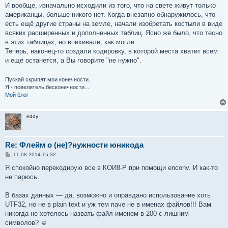
И вообще, изначально исходили из того, что на свете живут только
американцы, больше никого нет. Когда внезапно обнаружилось, что
есть ещё другие страны на земле, начали изобретать костыли в виде
всяких расширенных и дополненных таблиц. Ясно же было, что тесно
в этих таблицах, но впихивали, как могли.
Теперь, наконец-то создали кодировку, в которой места хватит всем
и ещё останется, а Вы говорите "не нужно".
Пускай скрипят мои конечности.
Я - повелитель бесконечности...
Мой блог
eddy
Re: Флейм о (не)?нужности юникода
С
11.08.2014 15:32
о
о
Я спокойно перекодирую все в КОИ8-Р при помощи enconv. И как-то
б
не парюсь.
щ
е
н
В базах данных — да, возможно и оправдано использование хоть
и
е
UTF32, но не в plain text и уж тем паче не в именах файлов!!! Вам
никогда не хотелось назвать файл именем в 200 с лишним
символов? ☺