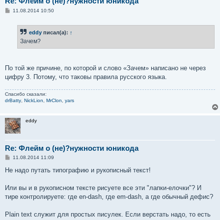
Re: Флейм о (не)?нужности юникода
С
11.08.2014 10:50
о
о
б
eddy
писал(а):
↑
щ
е
Зачем?
н
и
е
По той же причине, по которой и слово «Зачем» написано не через
цифру 3. Потому, что таковы правила русского языка.
Спасибо сказали:
drBatty
,
NickLion
,
MrClon
,
yars
eddy
Re: Флейм о (не)?нужности юникода
С
11.08.2014 11:09
о
о
Не надо путать типографию и рукописный текст!
б
щ
е
Или вы и в рукописном тексте рисуете все эти "лапки-елочки"? И
н
тире контролируете: где en-dash, где em-dash, а где обычный дефис?
и
е
Plain text служит для простых писулек. Если верстать надо, то есть