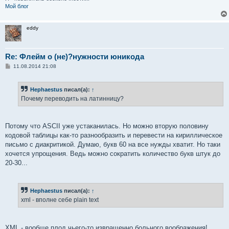
Мой блог
eddy
Re: Флейм о (не)?нужности юникода
С
11.08.2014 21:08
о
о
б
Hephaestus
писал(а):
↑
щ
е
Почему переводить на латинницу?
н
и
е
Потому что ASCII уже устаканилась. Но можно вторую половину
кодовой таблицы как-то разнообразить и перевести на кириллическое
письмо с диакритикой. Думаю, букв 60 на все нужды хватит. Но таки
хочется упрощения. Ведь можно сократить количество букв штук до
20-30...
Hephaestus
писал(а):
↑
xml - вполне себе plain text
XML - вообще плод чьего-то извращенно больного воображения!