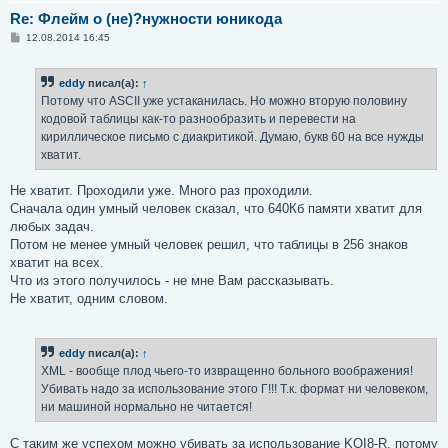
Re: Флейм о (не)?нужности юникода
С
12.08.2014 16:45
о
о
б
eddy
писал(а):
↑
щ
е
Потому что ASCII уже устаканилась. Но можно вторую половину
н
кодовой таблицы как-то разнообразить и перевести на
и
е
кириллическое письмо с диакритикой. Думаю, букв 60 на все нужды
хватит.
Не хватит. Проходили уже. Много раз проходили.
Сначала один умный человек сказал, что 640Кб памяти хватит для
любых задач.
Потом не менее умный человек решил, что таблицы в 256 знаков
хватит на всех.
Что из этого получилось - не мне Вам рассказывать.
Не хватит, одним словом.
eddy
писал(а):
↑
XML - вообще плод чьего-то извращенно больного воображения!
Убивать надо за использование этого Г!!! Т.к. формат ни человеком,
ни машиной нормально не читается!
С таким же успехом можно убивать за использование KOI8-R, потому