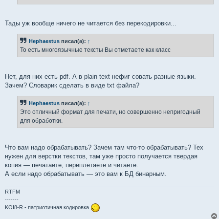
н
и
е
Тады уж вообще ничего не читается без перекодировки...
Hephaestus
писал(а):
↑
То есть многоязычные тексты Вы отметаете как класс
Нет, для них есть pdf. А в plain text нефиг совать разные языки.
Зачем? Словарик сделать в виде txt файла?
Hephaestus
писал(а):
↑
Это отличный формат для печати, но совершенно непригодный
для обработки.
Что вам надо обрабатывать? Зачем там что-то обрабатывать? Тех
нужен для верстки текстов, там уже просто получается твердая
копия — печатаете, переплетаете и читаете.
А если надо обрабатывать — это вам к БД бинарным.
RTFM
-------
KOI8-R - патриотичная кодировка