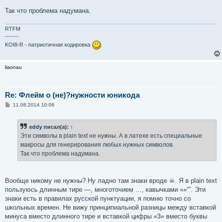
Так что проблема надумана.
RTFM
-------
KOI8-R - патриотичная кодировка
liaonau
Re: Флейм о (не)?нужности юникода
С
11.08.2014 10:06
о
о
б
eddy
писал(а):
↑
щ
е
Эти символы в plain text не нужны. А в латехе есть специальные
н
макросы для генерирования любых нужных символов.
и
е
Так что проблема надумана.
Вообще никому не нужны? Ну ладно там знаки вроде ☠. Я в plain text
пользуюсь длинным тире —, многоточием …, кавычками «»“”. Эти
знаки есть в правилах русской пунктуации, я помню точно со
школьных времен. Не вижу принципиальной разницы между вставкой
минуса вместо длинного тире и вставкой цифры «3» вместо буквы