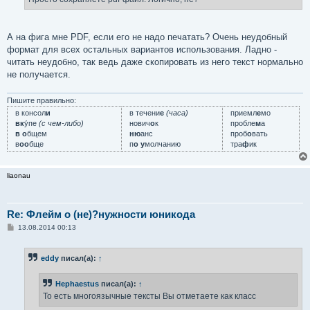
н
и
е
А на фига мне PDF, если его не надо печатать? Очень неудобный
формат для всех остальных вариантов использования. Ладно -
читать неудобно, так ведь даже скопировать из него текст нормально
не получается.
Пишите правильно:
в консол
и
в течени
е
(часа)
приемл
е
мо
вк
у́пе
(с чем-либо)
нович
о
к
пробле
м
а
в о
бщем
ню
анс
проб
о
вать
в
оо
бще
п
о у
молчанию
тра
ф
ик
liaonau
Re: Флейм о (не)?нужности юникода
С
13.08.2014 00:13
о
о
б
eddy
писал(а):
↑
щ
е
н
Hephaestus
писал(а):
↑
и
е
То есть многоязычные тексты Вы отметаете как класс