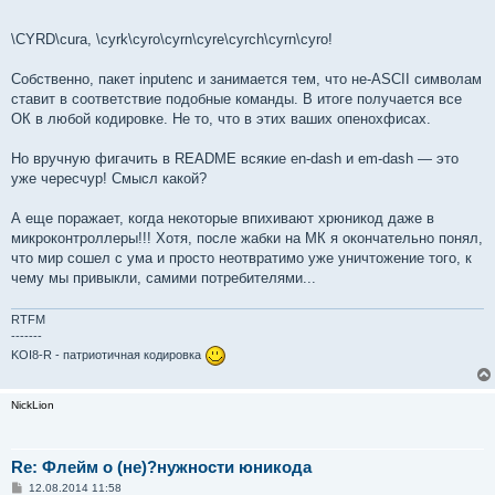
и
е
\CYRD\cura, \cyrk\cyro\cyrn\cyre\cyrch\cyrn\cyro!
Собственно, пакет inputenc и занимается тем, что не-ASCII символам
ставит в соответствие подобные команды. В итоге получается все
ОК в любой кодировке. Не то, что в этих ваших опенохфисах.
Но вручную фигачить в README всякие en-dash и em-dash — это
уже чересчур! Смысл какой?
А еще поражает, когда некоторые впихивают хрюникод даже в
микроконтроллеры!!! Хотя, после жабки на МК я окончательно понял,
что мир сошел с ума и просто неотвратимо уже уничтожение того, к
чему мы привыкли, самими потребителями...
RTFM
-------
KOI8-R - патриотичная кодировка
NickLion
Re: Флейм о (не)?нужности юникода
С
12.08.2014 11:58