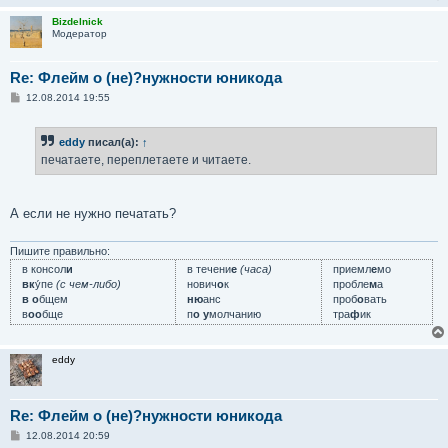
Bizdelnick
Модератор
Re: Флейм о (не)?нужности юникода
С
12.08.2014 19:55
о
о
б
eddy
писал(а):
↑
щ
е
печатаете, переплетаете и читаете.
н
и
е
А если не нужно печатать?
Пишите правильно:
в консол
и
в течени
е
(часа)
приемл
е
мо
вк
у́пе
(с чем-либо)
нович
о
к
пробле
м
а
в о
бщем
ню
анс
проб
о
вать
в
оо
бще
п
о у
молчанию
тра
ф
ик
eddy
Re: Флейм о (не)?нужности юникода
С
12.08.2014 20:59
о