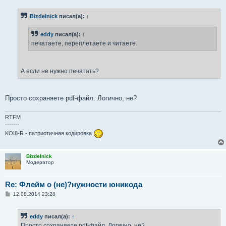
о
б
Bizdelnick
писал(а):
↑
щ
е
н
eddy
писал(а):
↑
и
е
печатаете, переплетаете и читаете.
А если не нужно печатать?
Просто сохраняете pdf-файл. Логично, не?
RTFM
-------
KOI8-R - патриотичная кодировка
Bizdelnick
Модератор
Re: Флейм о (не)?нужности юникода
С
12.08.2014 23:28
о
о
б
eddy
писал(а):
↑
щ
е
Просто сохраняете pdf-файл. Логично, не?