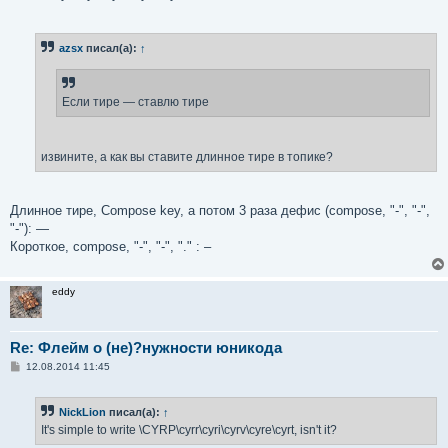
е
azsx
писал(а):
↑
Если тире — ставлю тире
извините, а как вы ставите длинное тире в топике?
Длинное тире, Compose key, а потом 3 раза дефис (compose, "-", "-",
"-"): —
Короткое, compose, "-", "-", "." : –
eddy
Re: Флейм о (не)?нужности юникода
С
12.08.2014 11:45
о
о
б
NickLion
писал(а):
↑
щ
е
It's simple to write \CYRP\cyrr\cyri\cyrv\cyre\cyrt, isn't it?
н