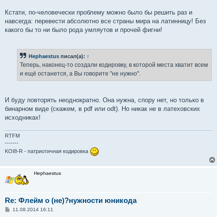
Кстати, по-человечески проблему можно было бы решить раз и
навсегда: перевести абсолютно все страны мира на латинницу! Без
какого бы то ни было рода умляутов и прочей фигни!
Hephaestus
писал(а):
↑
Теперь, наконец-то создали кодировку, в которой места хватит всем
и ещё останется, а Вы говорите "не нужно".
И буду повторять неоднократно. Она нужна, спору нет, но только в
бинарном виде (скажем, в pdf или odt). Но никак не в латеховских
исходниках!
RTFM
-------
KOI8-R - патриотичная кодировка
Hephaestus
Re: Флейм о (не)?нужности юникода
С
11.08.2014 16:11
о