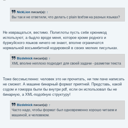
о
о
б
NickLion
писал(а):
↑
щ
е
Вы так и не ответили, что делать с plain text'ом на разных языках?
н
и
е
Не извращаться, вестимо. Полиглоты пусть себе хрюникод
используют, а быдло вроде меня, которое кроме родного и
буржуйского языков ничего не знают, вполне ограничатся
нормальной восьмибитной кодировкой в своих мелких писульках.
Bizdelnick
писал(а):
↑
XML вполне неплохо подходит для своей задачи - разметки текста
Тоже бессмысленно: человек это ни прочитать, ни тем паче написать
не сможет. А машине бинарный формат приятней. Представь, какой
содом и гоморра были бы внутри pdf, если он использовал бы не
бинарную, а XML-подобную структуру!
Bizdelnick
писал(а):
↑
Часто надо, чтобы формат был одновременно хорошо читаем и
машиной, и человеком.