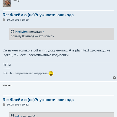
eddy
Re: Флейм о (не)?нужности юникода
С
10.08.2014 18:39
о
о
б
NickLion
писал(а):
↑
щ
е
почему Юникод — это говно?
н
и
е
Он нужен только в pdf и т.п. документах. А в plain text хрюникод не
нужен, т.к. есть восьмибитные кодировки.
RTFM
-------
KOI8-R - патриотичная кодировка
liaonau
Re: Флейм о (не)?нужности юникода
С
10.08.2014 19:32
о
о
б
eddy
писал(а):
↑
щ