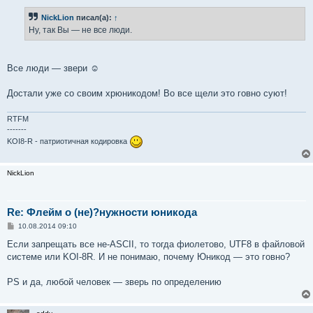
е
н
NickLion
писал(а):
↑
и
е
Ну, так Вы — не все люди.
Все люди — звери ☺
Достали уже со своим хрюникодом! Во все щели это говно суют!
RTFM
-------
KOI8-R - патриотичная кодировка
NickLion
Re: Флейм о (не)?нужности юникода
С
10.08.2014 09:10
о
о
Если запрещать все не-ASCII, то тогда фиолетово, UTF8 в файловой
б
системе или KOI-8R. И не понимаю, почему Юникод — это говно?
щ
е
н
PS и да, любой человек — зверь по определению
и
е