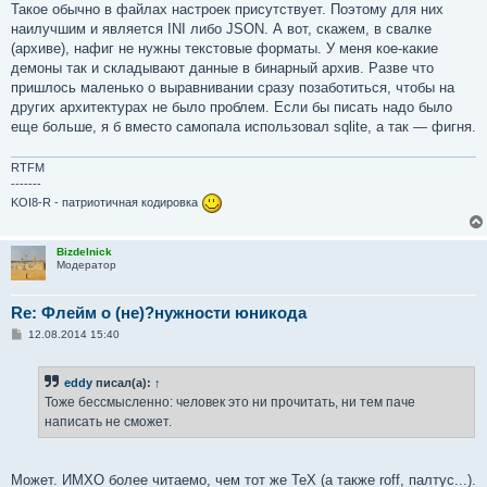
Такое обычно в файлах настроек присутствует. Поэтому для них
наилучшим и является INI либо JSON. А вот, скажем, в свалке
(архиве), нафиг не нужны текстовые форматы. У меня кое-какие
демоны так и складывают данные в бинарный архив. Разве что
пришлось маленько о выравнивании сразу позаботиться, чтобы на
других архитектурах не было проблем. Если бы писать надо было
еще больше, я б вместо самопала использовал sqlite, а так ­— фигня.
RTFM
-------
KOI8-R - патриотичная кодировка
Bizdelnick
Модератор
Re: Флейм о (не)?нужности юникода
С
12.08.2014 15:40
о
о
б
eddy
писал(а):
↑
щ
е
Тоже бессмысленно: человек это ни прочитать, ни тем паче
н
написать не сможет.
и
е
Может. ИМХО более читаемо, чем тот же TeX (а также roff, палтус...).