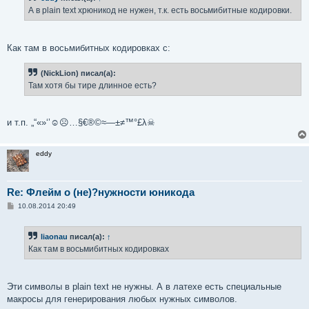
е
А в plain text хрюникод не нужен, т.к. есть восьмибитные кодировки.
н
и
е
Как там в восьмибитных кодировках с:
(NickLion) писал(а):
Там хотя бы тире длинное есть?
и т.п. „“«»‘’☺☹…§€®©≈—±≠™°£λ☠
eddy
Re: Флейм о (не)?нужности юникода
С
10.08.2014 20:49
о
о
б
liaonau
писал(а):
↑
щ
е
Как там в восьмибитных кодировках
н
и
е
Эти символы в plain text не нужны. А в латехе есть специальные
макросы для генерирования любых нужных символов.