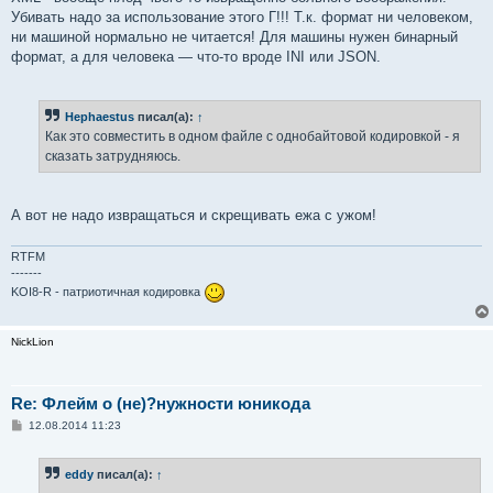
Убивать надо за использование этого Г!!! Т.к. формат ни человеком,
ни машиной нормально не читается! Для машины нужен бинарный
формат, а для человека — что-то вроде INI или JSON.
Hephaestus
писал(а):
↑
Как это совместить в одном файле с однобайтовой кодировкой - я
сказать затрудняюсь.
А вот не надо извращаться и скрещивать ежа с ужом!
RTFM
-------
KOI8-R - патриотичная кодировка
NickLion
Re: Флейм о (не)?нужности юникода
С
12.08.2014 11:23
о
о
б
eddy
писал(а):
↑
щ
е