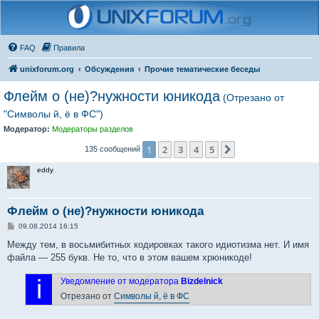
FAQ
Правила
unixforum.org
Обсуждения
Прочие тематические беседы
Флейм о (не)?нужности юникода
(Отрезано от
"Символы й, ё в ФС")
Модератор:
Модераторы разделов
1
2
3
4
5
След.
135 сообщений
eddy
Флейм о (не)?нужности юникода
С
09.08.2014 16:15
о
о
Между тем, в восьмибитных кодировках такого идиотизма нет. И имя
б
файла — 255 букв. Не то, что в этом вашем хрюникоде!
щ
е
н
i
Уведомление от модератора
Bizdelnick
и
е
Отрезано от
Символы й, ё в ФС