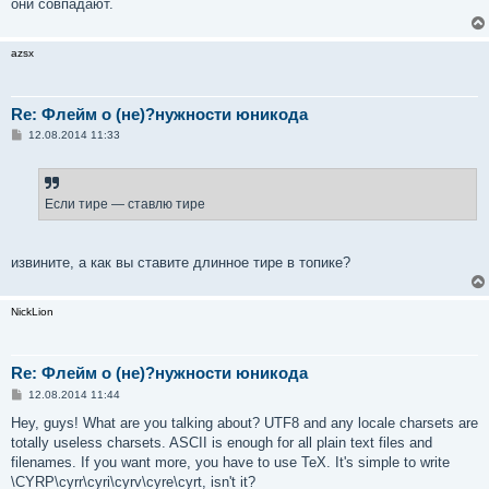
они совпадают.
azsx
Re: Флейм о (не)?нужности юникода
С
12.08.2014 11:33
о
о
б
щ
е
Если тире — ставлю тире
н
и
е
извините, а как вы ставите длинное тире в топике?
NickLion
Re: Флейм о (не)?нужности юникода
С
12.08.2014 11:44
о
о
Hey, guys! What are you talking about? UTF8 and any locale charsets are
б
totally useless charsets. ASCII is enough for all plain text files and
щ
е
filenames. If you want more, you have to use TeX. It's simple to write
н
\CYRP\cyrr\cyri\cyrv\cyre\cyrt, isn't it?
и