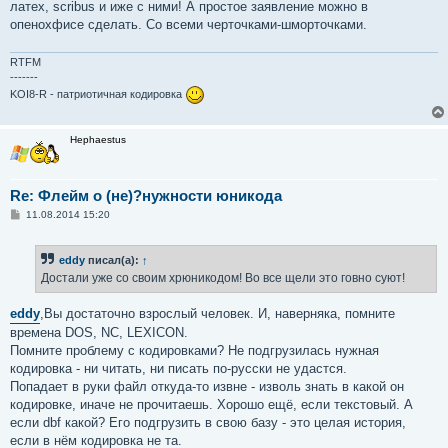
латех, scribus и иже с ними! А простое заявление можно в
опенохфисе сделать. Со всеми черточками-шморточками.
RTFM
-------
KOI8-R - патриотичная кодировка
Hephaestus
Re: Флейм о (не)?нужности юникода
С
11.08.2014 15:20
о
о
б
eddy
писал(а):
↑
щ
е
Достали уже со своим хрюникодом! Во все щели это говно суют!
н
и
е
eddy
,Вы достаточно взрослый человек. И, наверняка, помните
времена DOS, NC, LEXICON.
Помните проблему с кодировками? Не подгрузилась нужная
кодировка - ни читать, ни писать по-русски не удастся.
Попадает в руки файл откуда-то извне - изволь знать в какой он
кодировке, иначе не прочитаешь. Хорошо ещё, если текстовый. А
если dbf какой? Его подгрузить в свою базу - это целая история,
если в нём кодировка не та.