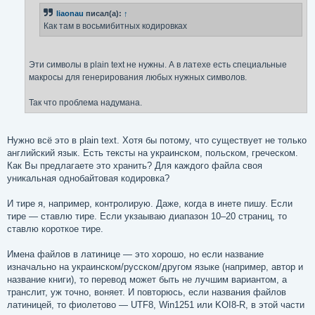
н
liaonau
писал(а):
↑
и
е
Как там в восьмибитных кодировках
Эти символы в plain text не нужны. А в латехе есть специальные
макросы для генерирования любых нужных символов.
Так что проблема надумана.
Нужно всё это в plain text. Хотя бы потому, что существует не только
английский язык. Есть тексты на украинском, польском, греческом.
Как Вы предлагаете это хранить? Для каждого файла своя
уникальная однобайтовая кодировка?
И тире я, например, контролирую. Даже, когда в инете пишу. Если
тире — ставлю тире. Если укзаываю диапазон 10–20 страниц, то
ставлю короткое тире.
Имена файлов в латинице — это хорошо, но если название
изначально на украинском/русском/другом языке (например, автор и
название книги), то перевод может быть не лучшим вариантом, а
транслит, уж точно, воняет. И повторюсь, если названия файлов
латиницей, то фиолетово — UTF8, Win1251 или KOI8-R, в этой части