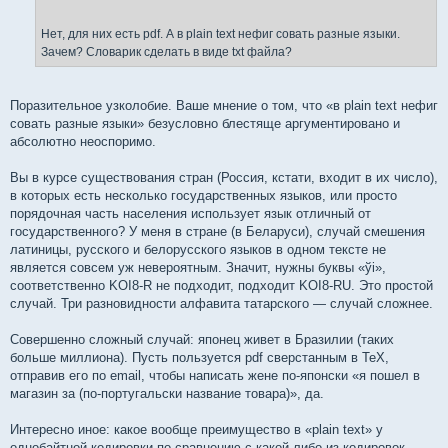
Нет, для них есть pdf. А в plain text нефиг совать разные языки.
Зачем? Словарик сделать в виде txt файла?
Поразительное узколобие. Ваше мнение о том, что «в plain text нефиг
совать разные языки» безусловно блестяще аргументировано и
абсолютно неоспоримо.
Вы в курсе существования стран (Россия, кстати, входит в их число),
в которых есть несколько государственных языков, или просто
порядочная часть населения использует язык отличный от
государственного? У меня в стране (в Беларуси), случай смешения
латиницы, русского и белорусского языков в одном тексте не
является совсем уж невероятным. Значит, нужны буквы «ўi»,
соответственно KOI8-R не подходит, подходит KOI8-RU. Это простой
случай. Три разновидности алфавита татарского — случай сложнее.
Совершенно сложный случай: японец живет в Бразилии (таких
больше миллиона). Пусть пользуется pdf сверстанным в TeX,
отправив его по email, чтобы написать жене по-японски «я пошел в
магазин за (по-португальски название товара)», да.
Интересно иное: какое вообще преимущество в «plain text» у
однобайтной кодировки по сравнению с какой-либо из кодировок