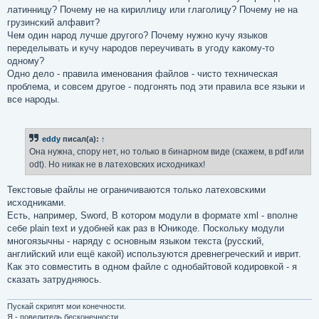
латинницу? Почему не на кириллицу или глаголицу? Почему не на
грузинский алфавит?
Чем один народ лучше другого? Почему нужно кучу языков
переделывать и кучу народов переучивать в угоду какому-то
одному?
Одно дело - правила именования файлов - чисто техническая
проблема, и совсем другое - подгонять под эти правила все языки и
все народы.
eddy
писал(а):
↑
Она нужна, спору нет, но только в бинарном виде (скажем, в pdf или
odt). Но никак не в латеховских исходниках!
Текстовые файлы не ограничиваются только латеховскими
исходниками.
Есть, например, Sword, В котором модули в формате xml - вполне
себе plain text и удобней как раз в Юникоде. Поскольку модули
многоязычны - наряду с основным языком текста (русский,
английский или ещё какой) используются древнегреческий и иврит.
Как это совместить в одном файле с однобайтовой кодировкой - я
сказать затрудняюсь.
Пускай скрипят мои конечности.
Я - повелитель бесконечности...