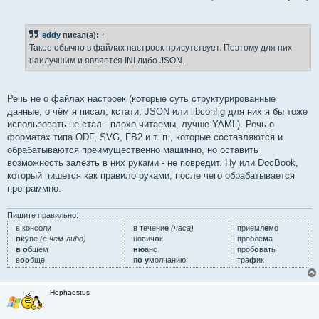
eddy
писал(а):
↑
Такое обычно в файлах настроек присутствует. Поэтому для них
наилучшим и является INI либо JSON.
Речь не о файлах настроек (которые суть структурированные
данные, о чём я писал; кстати, JSON или libconfig для них я бы тоже
использовать не стал - плохо читаемы, лучше YAML). Речь о
форматах типа ODF, SVG, FB2 и т. п., которые составляются и
обрабатываются преимущественно машинно, но оставить
возможность залезть в них руками - не повредит. Ну или DocBook,
который пишется как правило руками, после чего обрабатывается
программно.
Пишите правильно:
в консол
и
в течени
е
(часа)
приемл
е
мо
вк
у́пе
(с чем-либо)
нович
о
к
пробле
м
а
в о
бщем
ню
анс
проб
о
вать
в
оо
бще
п
о у
молчанию
тра
ф
ик
Hephaestus