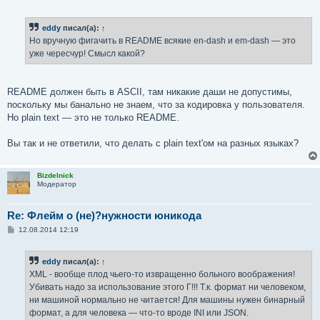
о
о
б
eddy
писал(а):
↑
щ
е
Но вручную фигачить в README всякие en-dash и em-dash — это
н
уже чересчур! Смысл какой?
и
е
README должен быть в ASCII, там никакие даши не допустимы,
поскольку мы банально не знаем, что за кодировка у пользователя.
Но plain text — это не только README.
Вы так и не ответили, что делать с plain text'ом на разных языках?
Bizdelnick
Модератор
Re: Флейм о (не)?нужности юникода
С
12.08.2014 12:19
о
о
б
eddy
писал(а):
↑
щ
е
XML - вообще плод чьего-то извращенно больного воображения!
н
Убивать надо за использование этого Г!!! Т.к. формат ни человеком,
и
е
ни машиной нормально не читается! Для машины нужен бинарный
формат, а для человека — что-то вроде INI или JSON.