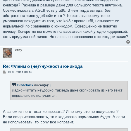
юникода? Разница в размере даже для большого текста ничтожна.
Совместимость с ASCII есть у utf8. В чем тогда выгода, без
абстрактных «мне удобней» и т.п.? То есть вы почему-то по
умолчанию исходите из того, что koi8-r проще utf8, называете ее
нормальной по сравнению с юникодом. Совершенно не понятно
почему. Конкретно вы можете пользоваться какой угодно кодировкой,
хоть придуманной лично. Но плюсы по сравнению с юникодом какие?
eddy
Re: Флейм о (не)?нужности юникода
С
13.08.2014 00:46
о
о
б
Bizdelnick
писал(а):
↑
щ
е
Ладно - читать неудобно, так ведь даже скопировать из него текст
н
нормально не получается.
и
е
А зачем из него текст копировать? И почему это не получается?
Если cmap использовать, то и кодировка нормальная будет. А если
не использовать, то iconv все исправит.