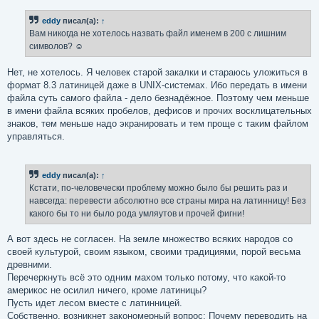
о
б
eddy
писал(а):
↑
щ
е
Вам никогда не хотелось назвать файл именем в 200 с лишним
н
символов? ☺
и
е
Нет, не хотелось. Я человек старой закалки и стараюсь уложиться в
формат 8.3 латиницей даже в UNIX-системах. Ибо передать в имени
файла суть самого файла - дело безнадёжное. Поэтому чем меньше
в имени файла всяких пробелов, дефисов и прочих восклицательных
знаков, тем меньше надо экранировать и тем проще с таким файлом
управляться.
eddy
писал(а):
↑
Кстати, по-человечески проблему можно было бы решить раз и
навсегда: перевести абсолютно все страны мира на латинницу! Без
какого бы то ни было рода умляутов и прочей фигни!
А вот здесь не согласен. На земле множество всяких народов со
своей культурой, своим языком, своими традициями, порой весьма
древними.
Перечеркнуть всё это одним махом только потому, что какой-то
америкос не осилил ничего, кроме латиницы?
Пусть идет лесом вместе с латинницей.
Собственно, возникнет закономерный вопрос: Почему переводить на