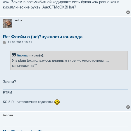
«з». Зачем в восьмибитной кодировке есть буква «з» равно как и
кириллические буквы АасСТМоОКВНбч?
eddy
Re: Флейм о (не)?нужности юникода
С
11.08.2014 10:41
о
о
б
liaonau
писал(а):
↑
щ
е
Я в plain text пользуюсь длинным тире —, многоточием …,
н
кавычками «»“”
и
е
Зачем?
RTFM
-------
KOI8-R - патриотичная кодировка
liaonau