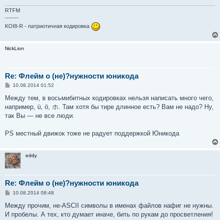
RTFM
-------
KOI8-R - патриотичная кодировка
NickLion
Re: Флейм о (не)?нужности юникода
С
10.08.2014 01:52
о
о
Между тем, в восьмибитных кодировках нельзя написать много чего,
б
например, ü, ö, ホ. Там хотя бы тире длинное есть? Вам не надо? Ну,
щ
е
так Вы — не все люди.
н
и
е
PS местный движок тоже не радует поддержкой Юникода
eddy
Re: Флейм о (не)?нужности юникода
С
10.08.2014 08:48
о
о
Между прочим, не-ASCII символы в именах файлов нафиг не нужны.
б
И пробелы. А тех, кто думает иначе, бить по рукам до просветления!
щ