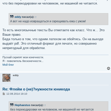
что без перекодировки ни человеком, ни машиной не читается.
eddy
писал(а):
↑
А вот не надо извращаться и скрещивать ежа с ужом!
То есть многоязычные тексты Вы отметаете как класс. Что ж... Это
Ваше право.
Беда только в том, что одним латехом не обойтись. Он на выходе
выдаёт pdf. Это отличный формат для печати, но совершенно
непригодный для обработки.
Пускай скрипят мои конечности.
Я - повелитель бесконечности...
Мой блог
eddy
Re: Флейм о (не)?нужности юникода
С
12.08.2014 19:10
о
о
б
Hephaestus
писал(а):
↑
щ
е
без перекодировки ни человеком, ни машиной не читается