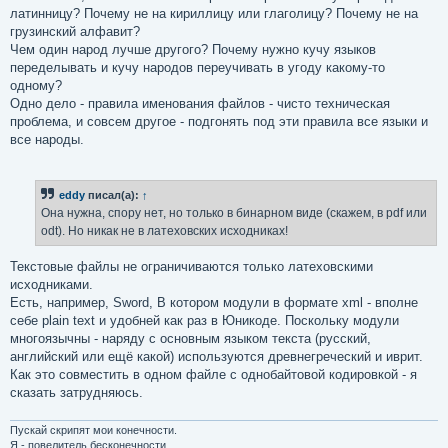
латинницу? Почему не на кириллицу или глаголицу? Почему не на
грузинский алфавит?
Чем один народ лучше другого? Почему нужно кучу языков
переделывать и кучу народов переучивать в угоду какому-то
одному?
Одно дело - правила именования файлов - чисто техническая
проблема, и совсем другое - подгонять под эти правила все языки и
все народы.
eddy
писал(а):
↑
Она нужна, спору нет, но только в бинарном виде (скажем, в pdf или
odt). Но никак не в латеховских исходниках!
Текстовые файлы не ограничиваются только латеховскими
исходниками.
Есть, например, Sword, В котором модули в формате xml - вполне
себе plain text и удобней как раз в Юникоде. Поскольку модули
многоязычны - наряду с основным языком текста (русский,
английский или ещё какой) используются древнегреческий и иврит.
Как это совместить в одном файле с однобайтовой кодировкой - я
сказать затрудняюсь.
Пускай скрипят мои конечности.
Я - повелитель бесконечности...