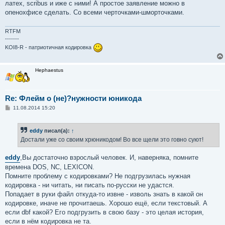
латех, scribus и иже с ними! А простое заявление можно в
опенохфисе сделать. Со всеми черточками-шморточками.
RTFM
-------
KOI8-R - патриотичная кодировка
Hephaestus
Re: Флейм о (не)?нужности юникода
С
11.08.2014 15:20
о
о
б
eddy
писал(а):
↑
щ
е
Достали уже со своим хрюникодом! Во все щели это говно суют!
н
и
е
eddy
,Вы достаточно взрослый человек. И, наверняка, помните
времена DOS, NC, LEXICON.
Помните проблему с кодировками? Не подгрузилась нужная
кодировка - ни читать, ни писать по-русски не удастся.
Попадает в руки файл откуда-то извне - изволь знать в какой он
кодировке, иначе не прочитаешь. Хорошо ещё, если текстовый. А
если dbf какой? Его подгрузить в свою базу - это целая история,
если в нём кодировка не та.