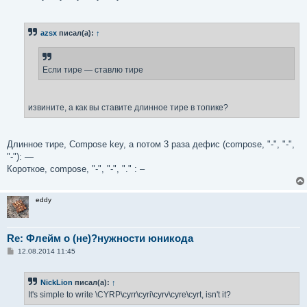
е
azsx
писал(а):
↑
Если тире — ставлю тире
извините, а как вы ставите длинное тире в топике?
Длинное тире, Compose key, а потом 3 раза дефис (compose, "-", "-",
"-"): —
Короткое, compose, "-", "-", "." : –
eddy
Re: Флейм о (не)?нужности юникода
С
12.08.2014 11:45
о
о
б
NickLion
писал(а):
↑
щ
е
It's simple to write \CYRP\cyrr\cyri\cyrv\cyre\cyrt, isn't it?
н