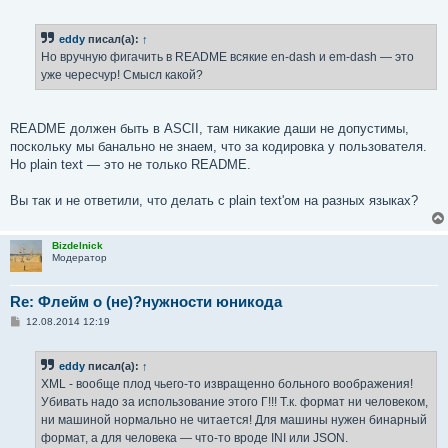
о
о
б
eddy
писал(а):
↑
щ
е
Но вручную фигачить в README всякие en-dash и em-dash — это
н
уже чересчур! Смысл какой?
и
е
README должен быть в ASCII, там никакие даши не допустимы,
поскольку мы банально не знаем, что за кодировка у пользователя.
Но plain text — это не только README.
Вы так и не ответили, что делать с plain text'ом на разных языках?
Bizdelnick
Модератор
Re: Флейм о (не)?нужности юникода
С
12.08.2014 12:19
о
о
б
eddy
писал(а):
↑
щ
е
XML - вообще плод чьего-то извращенно больного воображения!
н
Убивать надо за использование этого Г!!! Т.к. формат ни человеком,
и
е
ни машиной нормально не читается! Для машины нужен бинарный
формат, а для человека — что-то вроде INI или JSON.