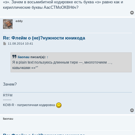
«з». Зачем в восьмибитной кодировке есть буква «з» равно как и
кириллические буквы АасСТМоОКВНбч?
eddy
Re: Флейм о (не)?нужности юникода
С
11.08.2014 10:41
о
о
б
liaonau
писал(а):
↑
щ
е
Я в plain text пользуюсь длинным тире —, многоточием …,
н
кавычками «»“”
и
е
Зачем?
RTFM
-------
KOI8-R - патриотичная кодировка
liaonau