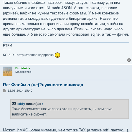
Такое обычно в файлах настроек присутствует. Поэтому для них
наилучшим и является INI либо JSON. А вот, скажем, в свалке
(архиве), нафиг не нужны текстовые форматы. У меня кое-какие
демоны так и складывают данные в бинарный архив. Разве что
пришлось маленько о выравнивании сразу позаботиться, чтобы на
других архитектурах не было проблем. Если бы писать надо было
еще больше, я б вместо самопала использовал sqlite, а так ­— фигня.
RTFM
-------
KOI8-R - патриотичная кодировка
Bizdelnick
Модератор
Re: Флейм о (не)?нужности юникода
С
12.08.2014 15:40
о
о
б
eddy
писал(а):
↑
щ
е
Тоже бессмысленно: человек это ни прочитать, ни тем паче
н
написать не сможет.
и
е
Может. ИМХО более читаемо, чем тот же TeX (а также roff, палтус...).