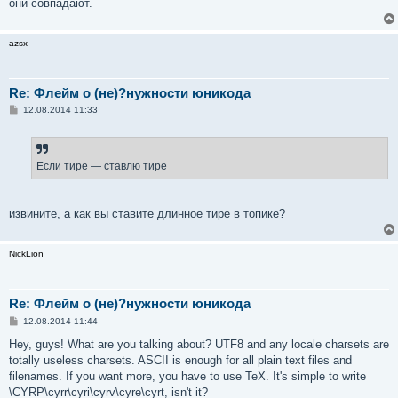
они совпадают.
azsx
Re: Флейм о (не)?нужности юникода
С
12.08.2014 11:33
о
о
б
щ
е
Если тире — ставлю тире
н
и
е
извините, а как вы ставите длинное тире в топике?
NickLion
Re: Флейм о (не)?нужности юникода
С
12.08.2014 11:44
о
о
Hey, guys! What are you talking about? UTF8 and any locale charsets are
б
totally useless charsets. ASCII is enough for all plain text files and
щ
е
filenames. If you want more, you have to use TeX. It's simple to write
н
\CYRP\cyrr\cyri\cyrv\cyre\cyrt, isn't it?
и