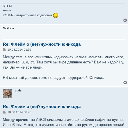
RTFM
-------
KOI8-R - патриотичная кодировка
NickLion
Re: Флейм о (не)?нужности юникода
С
10.08.2014 01:52
о
о
Между тем, в восьмибитных кодировках нельзя написать много чего,
б
например, ü, ö, ホ. Там хотя бы тире длинное есть? Вам не надо? Ну,
щ
е
так Вы — не все люди.
н
и
е
PS местный движок тоже не радует поддержкой Юникода
eddy
Re: Флейм о (не)?нужности юникода
С
10.08.2014 08:48
о
о
Между прочим, не-ASCII символы в именах файлов нафиг не нужны.
б
И пробелы. А тех, кто думает иначе, бить по рукам до просветления!
щ