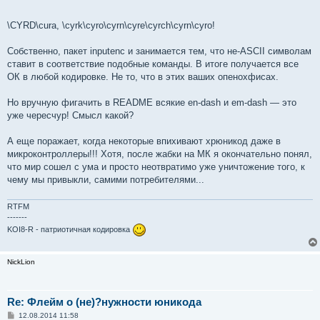
и
е
\CYRD\cura, \cyrk\cyro\cyrn\cyre\cyrch\cyrn\cyro!
Собственно, пакет inputenc и занимается тем, что не-ASCII символам
ставит в соответствие подобные команды. В итоге получается все
ОК в любой кодировке. Не то, что в этих ваших опенохфисах.
Но вручную фигачить в README всякие en-dash и em-dash — это
уже чересчур! Смысл какой?
А еще поражает, когда некоторые впихивают хрюникод даже в
микроконтроллеры!!! Хотя, после жабки на МК я окончательно понял,
что мир сошел с ума и просто неотвратимо уже уничтожение того, к
чему мы привыкли, самими потребителями...
RTFM
-------
KOI8-R - патриотичная кодировка
NickLion
Re: Флейм о (не)?нужности юникода
С
12.08.2014 11:58