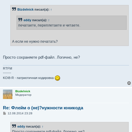
о
б
Bizdelnick
писал(а):
↑
щ
е
н
eddy
писал(а):
↑
и
е
печатаете, переплетаете и читаете.
А если не нужно печатать?
Просто сохраняете pdf-файл. Логично, не?
RTFM
-------
KOI8-R - патриотичная кодировка
Bizdelnick
Модератор
Re: Флейм о (не)?нужности юникода
С
12.08.2014 23:28
о
о
б
eddy
писал(а):
↑
щ
е
Просто сохраняете pdf-файл. Логично, не?