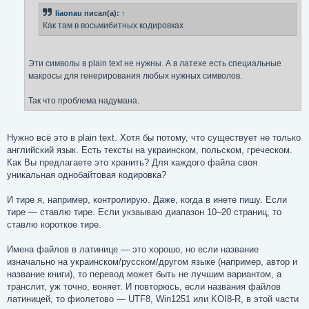
н
liaonau
писал(а):
↑
и
е
Как там в восьмибитных кодировках
Эти символы в plain text не нужны. А в латехе есть специальные
макросы для генерирования любых нужных символов.
Так что проблема надумана.
Нужно всё это в plain text. Хотя бы потому, что существует не только
английский язык. Есть тексты на украинском, польском, греческом.
Как Вы предлагаете это хранить? Для каждого файла своя
уникальная однобайтовая кодировка?
И тире я, например, контролирую. Даже, когда в инете пишу. Если
тире — ставлю тире. Если укзаываю диапазон 10–20 страниц, то
ставлю короткое тире.
Имена файлов в латинице — это хорошо, но если название
изначально на украинском/русском/другом языке (например, автор и
название книги), то перевод может быть не лучшим вариантом, а
транслит, уж точно, воняет. И повторюсь, если названия файлов
латиницей, то фиолетово — UTF8, Win1251 или KOI8-R, в этой части