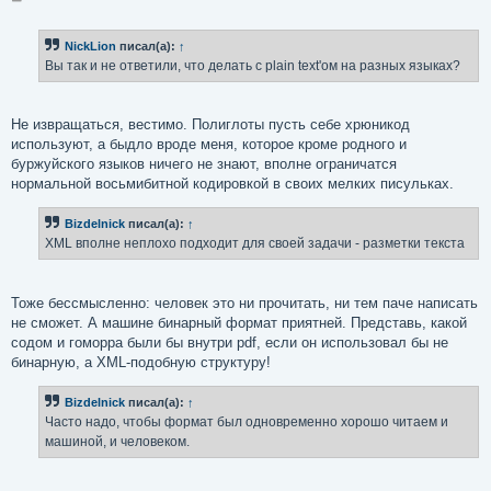
о
о
б
NickLion
писал(а):
↑
щ
е
Вы так и не ответили, что делать с plain text'ом на разных языках?
н
и
е
Не извращаться, вестимо. Полиглоты пусть себе хрюникод
используют, а быдло вроде меня, которое кроме родного и
буржуйского языков ничего не знают, вполне ограничатся
нормальной восьмибитной кодировкой в своих мелких писульках.
Bizdelnick
писал(а):
↑
XML вполне неплохо подходит для своей задачи - разметки текста
Тоже бессмысленно: человек это ни прочитать, ни тем паче написать
не сможет. А машине бинарный формат приятней. Представь, какой
содом и гоморра были бы внутри pdf, если он использовал бы не
бинарную, а XML-подобную структуру!
Bizdelnick
писал(а):
↑
Часто надо, чтобы формат был одновременно хорошо читаем и
машиной, и человеком.