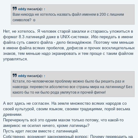
о
б
eddy
писал(а):
↑
щ
е
Вам никогда не хотелось назвать файл именем в 200 с лишним
н
символов? ☺
и
е
Нет, не хотелось. Я человек старой закалки и стараюсь уложиться в
формат 8.3 латиницей даже в UNIX-системах. Ибо передать в имени
файла суть самого файла - дело безнадёжное. Поэтому чем меньше
в имени файла всяких пробелов, дефисов и прочих восклицательных
знаков, тем меньше надо экранировать и тем проще с таким файлом
управляться.
eddy
писал(а):
↑
Кстати, по-человечески проблему можно было бы решить раз и
навсегда: перевести абсолютно все страны мира на латинницу! Без
какого бы то ни было рода умляутов и прочей фигни!
А вот здесь не согласен. На земле множество всяких народов со
своей культурой, своим языком, своими традициями, порой весьма
древними.
Перечеркнуть всё это одним махом только потому, что какой-то
америкос не осилил ничего, кроме латиницы?
Пусть идет лесом вместе с латинницей.
Собственно, возникнет закономерный вопрос: Почему переводить на