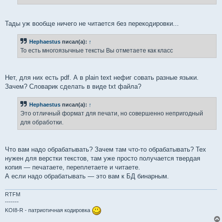
н
и
е
Тады уж вообще ничего не читается без перекодировки...
Hephaestus
писал(а):
↑
То есть многоязычные тексты Вы отметаете как класс
Нет, для них есть pdf. А в plain text нефиг совать разные языки.
Зачем? Словарик сделать в виде txt файла?
Hephaestus
писал(а):
↑
Это отличный формат для печати, но совершенно непригодный
для обработки.
Что вам надо обрабатывать? Зачем там что-то обрабатывать? Тех
нужен для верстки текстов, там уже просто получается твердая
копия — печатаете, переплетаете и читаете.
А если надо обрабатывать — это вам к БД бинарным.
RTFM
-------
KOI8-R - патриотичная кодировка