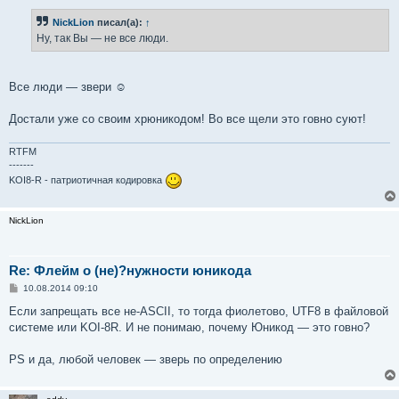
е
н
NickLion
писал(а):
↑
и
е
Ну, так Вы — не все люди.
Все люди — звери ☺
Достали уже со своим хрюникодом! Во все щели это говно суют!
RTFM
-------
KOI8-R - патриотичная кодировка
NickLion
Re: Флейм о (не)?нужности юникода
С
10.08.2014 09:10
о
о
Если запрещать все не-ASCII, то тогда фиолетово, UTF8 в файловой
б
системе или KOI-8R. И не понимаю, почему Юникод — это говно?
щ
е
н
PS и да, любой человек — зверь по определению
и
е