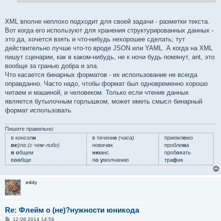
XML вполне неплохо подходит для своей задачи - разметки текста.
Вот когда его используют для хранения структурированных данных -
это да, хочется взять и что-нибудь нехорошее сделать; тут
действительно лучше что-то вроде JSON или YAML. А когда на XML
пишут сценарии, как в каком-нибудь, не к ночи будь помянут, ant, это
вообще за гранью добра и зла.
Что касается бинарных форматов - их использование не всегда
оправданно. Часто надо, чтобы формат был одновременно хорошо
читаем и машиной, и человеком. Только если чтение данных
является бутылочным горлышком, может иметь смысл бинарный
формат использовать.
Пишите правильно:
в консол
и
в течени
е
(часа)
приемл
е
мо
вк
у́пе
(с чем-либо)
нович
о
к
пробле
м
а
в о
бщем
ню
анс
проб
о
вать
в
оо
бще
п
о у
молчанию
тра
ф
ик
eddy
Re: Флейм о (не)?нужности юникода
С
12.08.2014 14:59