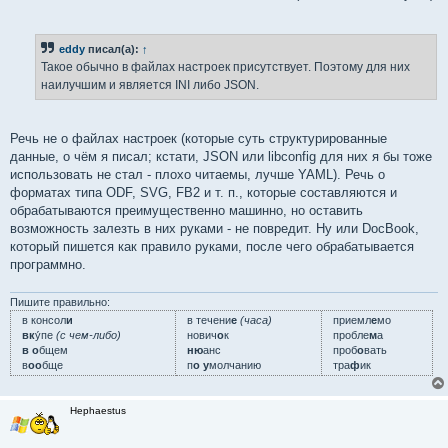
eddy
писал(а):
↑
Такое обычно в файлах настроек присутствует. Поэтому для них
наилучшим и является INI либо JSON.
Речь не о файлах настроек (которые суть структурированные
данные, о чём я писал; кстати, JSON или libconfig для них я бы тоже
использовать не стал - плохо читаемы, лучше YAML). Речь о
форматах типа ODF, SVG, FB2 и т. п., которые составляются и
обрабатываются преимущественно машинно, но оставить
возможность залезть в них руками - не повредит. Ну или DocBook,
который пишется как правило руками, после чего обрабатывается
программно.
Пишите правильно:
в консол
и
в течени
е
(часа)
приемл
е
мо
вк
у́пе
(с чем-либо)
нович
о
к
пробле
м
а
в о
бщем
ню
анс
проб
о
вать
в
оо
бще
п
о у
молчанию
тра
ф
ик
Hephaestus