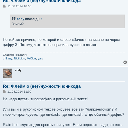
Re: Флейм о (не)?нужности юникода
С
11.08.2014 10:50
о
о
б
eddy
писал(а):
↑
щ
е
Зачем?
н
и
е
По той же причине, по которой и слово «Зачем» написано не через
цифру 3. Потому, что таковы правила русского языка.
Спасибо сказали:
drBatty
,
NickLion
,
MrClon
,
yars
eddy
Re: Флейм о (не)?нужности юникода
С
11.08.2014 11:09
о
о
Не надо путать типографию и рукописный текст!
б
щ
е
Или вы и в рукописном тексте рисуете все эти "лапки-елочки"? И
н
тире контролируете: где en-dash, где em-dash, а где обычный дефис?
и
е
Plain text служит для простых писулек. Если верстать надо, то есть