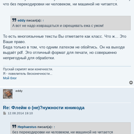
что без перекодировки ни человеком, ни машиной не читается.
eddy
писал(а):
↑
А вот не надо извращаться и скрещивать ежа с ужом!
То есть многоязычные тексты Вы отметаете как класс. Что ж... Это
Ваше право.
Беда только в том, что одним латехом не обойтись. Он на выходе
выдаёт pdf. Это отличный формат для печати, но совершенно
непригодный для обработки.
Пускай скрипят мои конечности.
Я - повелитель бесконечности...
Мой блог
eddy
Re: Флейм о (не)?нужности юникода
С
12.08.2014 19:10
о
о
б
Hephaestus
писал(а):
↑
щ
е
без перекодировки ни человеком, ни машиной не читается