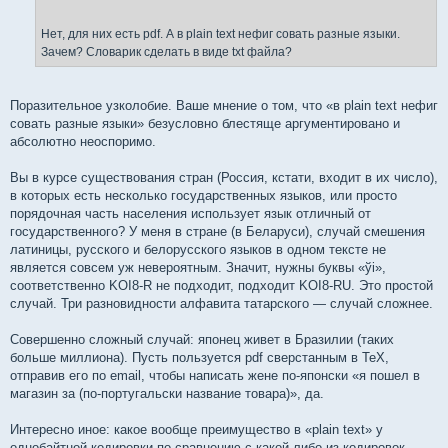
Нет, для них есть pdf. А в plain text нефиг совать разные языки.
Зачем? Словарик сделать в виде txt файла?
Поразительное узколобие. Ваше мнение о том, что «в plain text нефиг
совать разные языки» безусловно блестяще аргументировано и
абсолютно неоспоримо.
Вы в курсе существования стран (Россия, кстати, входит в их число),
в которых есть несколько государственных языков, или просто
порядочная часть населения использует язык отличный от
государственного? У меня в стране (в Беларуси), случай смешения
латиницы, русского и белорусского языков в одном тексте не
является совсем уж невероятным. Значит, нужны буквы «ўi»,
соответственно KOI8-R не подходит, подходит KOI8-RU. Это простой
случай. Три разновидности алфавита татарского — случай сложнее.
Совершенно сложный случай: японец живет в Бразилии (таких
больше миллиона). Пусть пользуется pdf сверстанным в TeX,
отправив его по email, чтобы написать жене по-японски «я пошел в
магазин за (по-португальски название товара)», да.
Интересно иное: какое вообще преимущество в «plain text» у
однобайтной кодировки по сравнению с какой-либо из кодировок