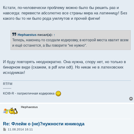
Кстати, по-человечески проблему можно было бы решить раз и
навсегда: перевести абсолютно все страны мира на латинницу! Без
какого бы то ни было рода умляутов и прочей фигни!
Hephaestus
писал(а):
↑
Теперь, наконец-то создали кодировку, в которой места хватит всем
и ещё останется, а Вы говорите "не нужно".
И буду повторять неоднократно. Она нужна, спору нет, но только в
бинарном виде (скажем, в pdf или odt). Но никак не в латеховских
исходниках!
RTFM
-------
KOI8-R - патриотичная кодировка
Hephaestus
Re: Флейм о (не)?нужности юникода
С
11.08.2014 16:11
о