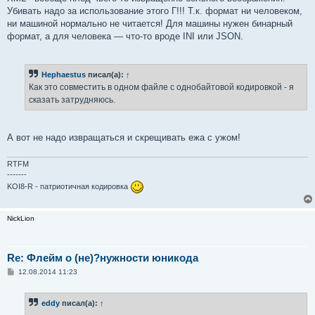
Убивать надо за использование этого Г!!! Т.к. формат ни человеком,
ни машиной нормально не читается! Для машины нужен бинарный
формат, а для человека — что-то вроде INI или JSON.
Hephaestus
писал(а):
↑
Как это совместить в одном файле с однобайтовой кодировкой - я
сказать затрудняюсь.
А вот не надо извращаться и скрещивать ежа с ужом!
RTFM
-------
KOI8-R - патриотичная кодировка
NickLion
Re: Флейм о (не)?нужности юникода
С
12.08.2014 11:23
о
о
б
eddy
писал(а):
↑
щ
е