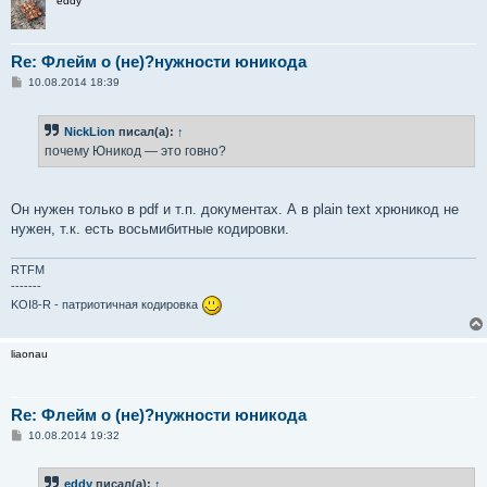
eddy
Re: Флейм о (не)?нужности юникода
С
10.08.2014 18:39
о
о
б
NickLion
писал(а):
↑
щ
е
почему Юникод — это говно?
н
и
е
Он нужен только в pdf и т.п. документах. А в plain text хрюникод не
нужен, т.к. есть восьмибитные кодировки.
RTFM
-------
KOI8-R - патриотичная кодировка
liaonau
Re: Флейм о (не)?нужности юникода
С
10.08.2014 19:32
о
о
б
eddy
писал(а):
↑
щ