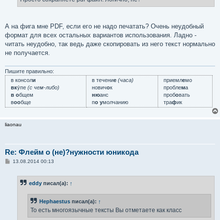
н
и
е
А на фига мне PDF, если его не надо печатать? Очень неудобный
формат для всех остальных вариантов использования. Ладно -
читать неудобно, так ведь даже скопировать из него текст нормально
не получается.
Пишите правильно:
в консол
и
в течени
е
(часа)
приемл
е
мо
вк
у́пе
(с чем-либо)
нович
о
к
пробле
м
а
в о
бщем
ню
анс
проб
о
вать
в
оо
бще
п
о у
молчанию
тра
ф
ик
liaonau
Re: Флейм о (не)?нужности юникода
С
13.08.2014 00:13
о
о
б
eddy
писал(а):
↑
щ
е
н
Hephaestus
писал(а):
↑
и
е
То есть многоязычные тексты Вы отметаете как класс