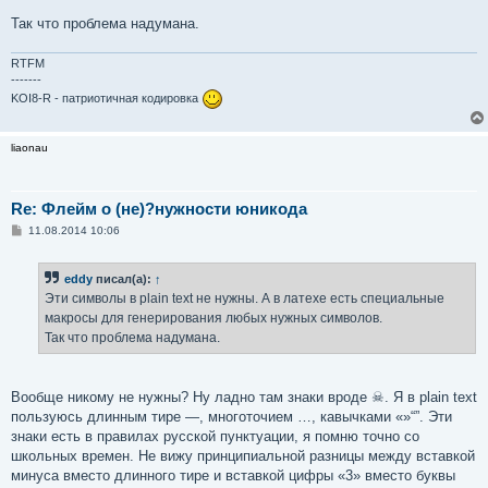
Так что проблема надумана.
RTFM
-------
KOI8-R - патриотичная кодировка
liaonau
Re: Флейм о (не)?нужности юникода
С
11.08.2014 10:06
о
о
б
eddy
писал(а):
↑
щ
е
Эти символы в plain text не нужны. А в латехе есть специальные
н
макросы для генерирования любых нужных символов.
и
е
Так что проблема надумана.
Вообще никому не нужны? Ну ладно там знаки вроде ☠. Я в plain text
пользуюсь длинным тире —, многоточием …, кавычками «»“”. Эти
знаки есть в правилах русской пунктуации, я помню точно со
школьных времен. Не вижу принципиальной разницы между вставкой
минуса вместо длинного тире и вставкой цифры «3» вместо буквы