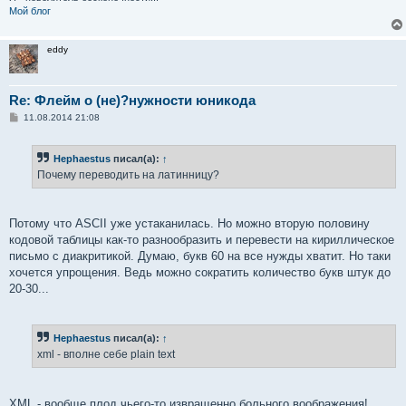
Мой блог
eddy
Re: Флейм о (не)?нужности юникода
С
11.08.2014 21:08
о
о
б
Hephaestus
писал(а):
↑
щ
е
Почему переводить на латинницу?
н
и
е
Потому что ASCII уже устаканилась. Но можно вторую половину
кодовой таблицы как-то разнообразить и перевести на кириллическое
письмо с диакритикой. Думаю, букв 60 на все нужды хватит. Но таки
хочется упрощения. Ведь можно сократить количество букв штук до
20-30...
Hephaestus
писал(а):
↑
xml - вполне себе plain text
XML - вообще плод чьего-то извращенно больного воображения!