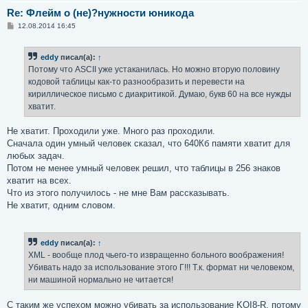
Re: Флейм о (не)?нужности юникода
С
12.08.2014 16:45
о
о
б
eddy
писал(а):
↑
щ
е
Потому что ASCII уже устаканилась. Но можно вторую половину
н
кодовой таблицы как-то разнообразить и перевести на
и
е
кириллическое письмо с диакритикой. Думаю, букв 60 на все нужды
хватит.
Не хватит. Проходили уже. Много раз проходили.
Сначала один умный человек сказал, что 640Кб памяти хватит для
любых задач.
Потом не менее умный человек решил, что таблицы в 256 знаков
хватит на всех.
Что из этого получилось - не мне Вам рассказывать.
Не хватит, одним словом.
eddy
писал(а):
↑
XML - вообще плод чьего-то извращенно больного воображения!
Убивать надо за использование этого Г!!! Т.к. формат ни человеком,
ни машиной нормально не читается!
С таким же успехом можно убивать за использование KOI8-R, потому