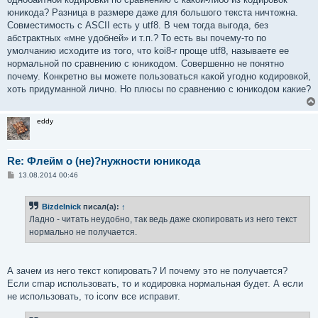
юникода? Разница в размере даже для большого текста ничтожна.
Совместимость с ASCII есть у utf8. В чем тогда выгода, без
абстрактных «мне удобней» и т.п.? То есть вы почему-то по
умолчанию исходите из того, что koi8-r проще utf8, называете ее
нормальной по сравнению с юникодом. Совершенно не понятно
почему. Конкретно вы можете пользоваться какой угодно кодировкой,
хоть придуманной лично. Но плюсы по сравнению с юникодом какие?
eddy
Re: Флейм о (не)?нужности юникода
С
13.08.2014 00:46
о
о
б
Bizdelnick
писал(а):
↑
щ
е
Ладно - читать неудобно, так ведь даже скопировать из него текст
н
нормально не получается.
и
е
А зачем из него текст копировать? И почему это не получается?
Если cmap использовать, то и кодировка нормальная будет. А если
не использовать, то iconv все исправит.