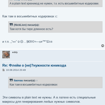
е
А в plain text хрюникод не нужен, т.к. есть восьмибитные кодировки.
н
и
е
Как там в восьмибитных кодировках с:
(NickLion) писал(а):
Там хотя бы тире длинное есть?
и т.п. „“«»‘’☺☹…§€®©≈—±≠™°£λ☠
eddy
Re: Флейм о (не)?нужности юникода
С
10.08.2014 20:49
о
о
б
liaonau
писал(а):
↑
щ
е
Как там в восьмибитных кодировках
н
и
е
Эти символы в plain text не нужны. А в латехе есть специальные
макросы для генерирования любых нужных символов.