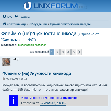
FAQ
Правила
unixforum.org
Обсуждения
Прочие тематические беседы
Флейм о (не)?нужности юникода
(Отрезано от
"Символы й, ё в ФС")
Модератор:
Модераторы разделов
1
2
3
4
5
След.
135 сообщений
eddy
Флейм о (не)?нужности юникода
С
09.08.2014 16:15
о
о
Между тем, в восьмибитных кодировках такого идиотизма нет. И имя
б
файла — 255 букв. Не то, что в этом вашем хрюникоде!
щ
е
н
i
Уведомление от модератора
Bizdelnick
и
е
Отрезано от
Символы й, ё в ФС