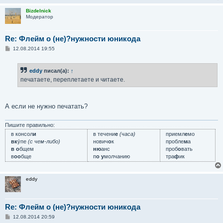
Bizdelnick
Модератор
Re: Флейм о (не)?нужности юникода
С
12.08.2014 19:55
о
о
б
eddy
писал(а):
↑
щ
е
печатаете, переплетаете и читаете.
н
и
е
А если не нужно печатать?
Пишите правильно:
в консол
и
в течени
е
(часа)
приемл
е
мо
вк
у́пе
(с чем-либо)
нович
о
к
пробле
м
а
в о
бщем
ню
анс
проб
о
вать
в
оо
бще
п
о у
молчанию
тра
ф
ик
eddy
Re: Флейм о (не)?нужности юникода
С
12.08.2014 20:59
о