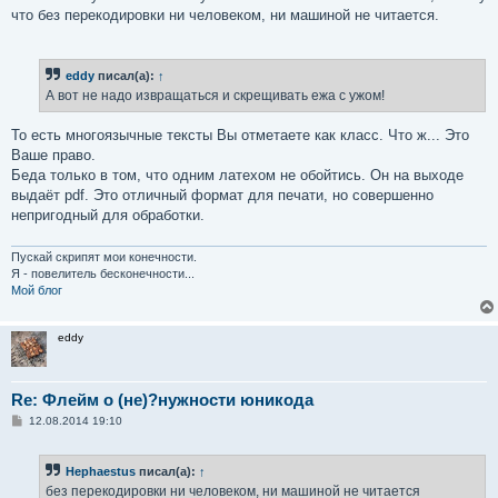
что без перекодировки ни человеком, ни машиной не читается.
eddy
писал(а):
↑
А вот не надо извращаться и скрещивать ежа с ужом!
То есть многоязычные тексты Вы отметаете как класс. Что ж... Это
Ваше право.
Беда только в том, что одним латехом не обойтись. Он на выходе
выдаёт pdf. Это отличный формат для печати, но совершенно
непригодный для обработки.
Пускай скрипят мои конечности.
Я - повелитель бесконечности...
Мой блог
eddy
Re: Флейм о (не)?нужности юникода
С
12.08.2014 19:10
о
о
б
Hephaestus
писал(а):
↑
щ
е
без перекодировки ни человеком, ни машиной не читается