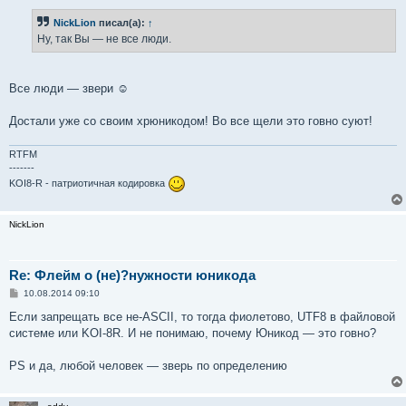
е
н
NickLion
писал(а):
↑
и
е
Ну, так Вы — не все люди.
Все люди — звери ☺
Достали уже со своим хрюникодом! Во все щели это говно суют!
RTFM
-------
KOI8-R - патриотичная кодировка
NickLion
Re: Флейм о (не)?нужности юникода
С
10.08.2014 09:10
о
о
Если запрещать все не-ASCII, то тогда фиолетово, UTF8 в файловой
б
системе или KOI-8R. И не понимаю, почему Юникод — это говно?
щ
е
н
PS и да, любой человек — зверь по определению
и
е