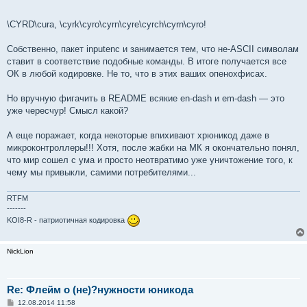
и
е
\CYRD\cura, \cyrk\cyro\cyrn\cyre\cyrch\cyrn\cyro!
Собственно, пакет inputenc и занимается тем, что не-ASCII символам
ставит в соответствие подобные команды. В итоге получается все
ОК в любой кодировке. Не то, что в этих ваших опенохфисах.
Но вручную фигачить в README всякие en-dash и em-dash — это
уже чересчур! Смысл какой?
А еще поражает, когда некоторые впихивают хрюникод даже в
микроконтроллеры!!! Хотя, после жабки на МК я окончательно понял,
что мир сошел с ума и просто неотвратимо уже уничтожение того, к
чему мы привыкли, самими потребителями...
RTFM
-------
KOI8-R - патриотичная кодировка
NickLion
Re: Флейм о (не)?нужности юникода
С
12.08.2014 11:58