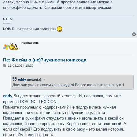
латех, scribus и иже с ними! А простое заявление можно в
опенохфисе сделать. Со всеми черточками-шморточками.
RTFM
-------
KOI8-R - патриотичная кодировка
Hephaestus
Re: Флейм о (не)?нужности юникода
С
11.08.2014 15:20
о
о
б
eddy
писал(а):
↑
щ
е
Достали уже со своим хрюникодом! Во все щели это говно суют!
н
и
е
eddy
,Вы достаточно взрослый человек. И, наверняка, помните
времена DOS, NC, LEXICON.
Помните проблему с кодировками? Не подгрузилась нужная
кодировка - ни читать, ни писать по-русски не удастся.
Попадает в руки файл откуда-то извне - изволь знать в какой он
кодировке, иначе не прочитаешь. Хорошо ещё, если текстовый. А
если dbf какой? Его подгрузить в свою базу - это целая история,
если в нём кодировка не та.