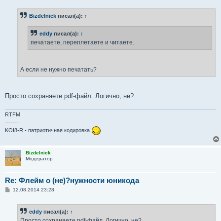
о
б
Bizdelnick
писал(а):
↑
щ
е
н
eddy
писал(а):
↑
и
е
печатаете, переплетаете и читаете.
А если не нужно печатать?
Просто сохраняете pdf-файл. Логично, не?
RTFM
-------
KOI8-R - патриотичная кодировка
Bizdelnick
Модератор
Re: Флейм о (не)?нужности юникода
С
12.08.2014 23:28
о
о
б
eddy
писал(а):
↑
щ
е
Просто сохраняете pdf-файл. Логично, не?