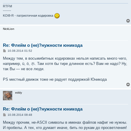
RTFM
-------
KOI8-R - патриотичная кодировка
NickLion
Re: Флейм о (не)?нужности юникода
С
10.08.2014 01:52
о
о
Между тем, в восьмибитных кодировках нельзя написать много чего,
б
например, ü, ö, ホ. Там хотя бы тире длинное есть? Вам не надо? Ну,
щ
е
так Вы — не все люди.
н
и
е
PS местный движок тоже не радует поддержкой Юникода
eddy
Re: Флейм о (не)?нужности юникода
С
10.08.2014 08:48
о
о
Между прочим, не-ASCII символы в именах файлов нафиг не нужны.
б
И пробелы. А тех, кто думает иначе, бить по рукам до просветления!
щ