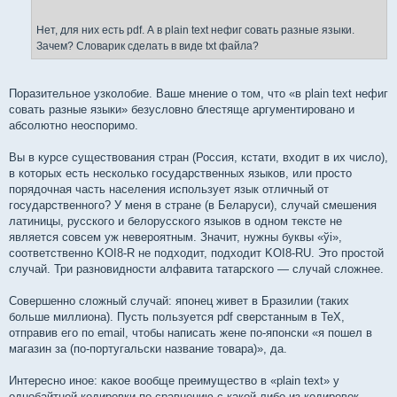
Нет, для них есть pdf. А в plain text нефиг совать разные языки.
Зачем? Словарик сделать в виде txt файла?
Поразительное узколобие. Ваше мнение о том, что «в plain text нефиг
совать разные языки» безусловно блестяще аргументировано и
абсолютно неоспоримо.
Вы в курсе существования стран (Россия, кстати, входит в их число),
в которых есть несколько государственных языков, или просто
порядочная часть населения использует язык отличный от
государственного? У меня в стране (в Беларуси), случай смешения
латиницы, русского и белорусского языков в одном тексте не
является совсем уж невероятным. Значит, нужны буквы «ўi»,
соответственно KOI8-R не подходит, подходит KOI8-RU. Это простой
случай. Три разновидности алфавита татарского — случай сложнее.
Совершенно сложный случай: японец живет в Бразилии (таких
больше миллиона). Пусть пользуется pdf сверстанным в TeX,
отправив его по email, чтобы написать жене по-японски «я пошел в
магазин за (по-португальски название товара)», да.
Интересно иное: какое вообще преимущество в «plain text» у
однобайтной кодировки по сравнению с какой-либо из кодировок