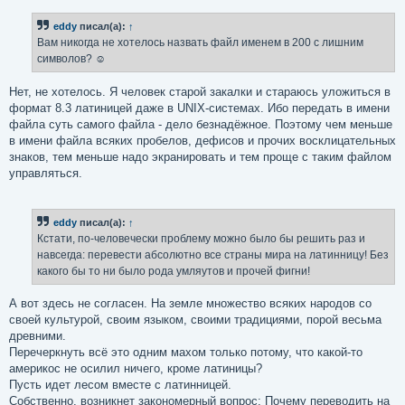
о
б
eddy
писал(а):
↑
щ
е
Вам никогда не хотелось назвать файл именем в 200 с лишним
н
символов? ☺
и
е
Нет, не хотелось. Я человек старой закалки и стараюсь уложиться в
формат 8.3 латиницей даже в UNIX-системах. Ибо передать в имени
файла суть самого файла - дело безнадёжное. Поэтому чем меньше
в имени файла всяких пробелов, дефисов и прочих восклицательных
знаков, тем меньше надо экранировать и тем проще с таким файлом
управляться.
eddy
писал(а):
↑
Кстати, по-человечески проблему можно было бы решить раз и
навсегда: перевести абсолютно все страны мира на латинницу! Без
какого бы то ни было рода умляутов и прочей фигни!
А вот здесь не согласен. На земле множество всяких народов со
своей культурой, своим языком, своими традициями, порой весьма
древними.
Перечеркнуть всё это одним махом только потому, что какой-то
америкос не осилил ничего, кроме латиницы?
Пусть идет лесом вместе с латинницей.
Собственно, возникнет закономерный вопрос: Почему переводить на