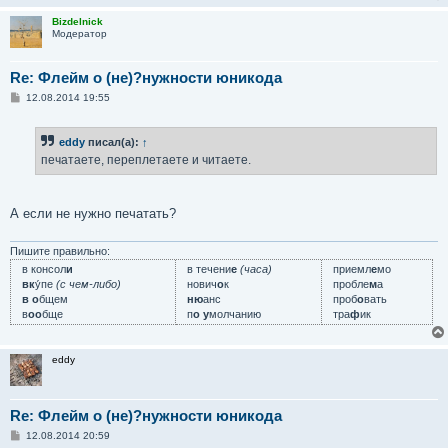
Bizdelnick
Модератор
Re: Флейм о (не)?нужности юникода
С
12.08.2014 19:55
о
о
б
eddy
писал(а):
↑
щ
е
печатаете, переплетаете и читаете.
н
и
е
А если не нужно печатать?
Пишите правильно:
в консол
и
в течени
е
(часа)
приемл
е
мо
вк
у́пе
(с чем-либо)
нович
о
к
пробле
м
а
в о
бщем
ню
анс
проб
о
вать
в
оо
бще
п
о у
молчанию
тра
ф
ик
eddy
Re: Флейм о (не)?нужности юникода
С
12.08.2014 20:59
о