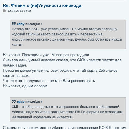
Re: Флейм о (не)?нужности юникода
С
12.08.2014 16:45
о
о
б
eddy
писал(а):
↑
щ
е
Потому что ASCII уже устаканилась. Но можно вторую половину
н
кодовой таблицы как-то разнообразить и перевести на
и
е
кириллическое письмо с диакритикой. Думаю, букв 60 на все нужды
хватит.
Не хватит. Проходили уже. Много раз проходили.
Сначала один умный человек сказал, что 640Кб памяти хватит для
любых задач.
Потом не менее умный человек решил, что таблицы в 256 знаков
хватит на всех.
Что из этого получилось - не мне Вам рассказывать.
Не хватит, одним словом.
eddy
писал(а):
↑
XML - вообще плод чьего-то извращенно больного воображения!
Убивать надо за использование этого Г!!! Т.к. формат ни человеком,
ни машиной нормально не читается!
С таким же успехом можно убивать за использование KOI8-R, потому