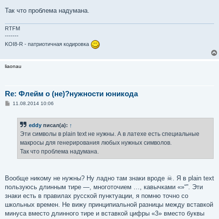
Так что проблема надумана.
RTFM
-------
KOI8-R - патриотичная кодировка
liaonau
Re: Флейм о (не)?нужности юникода
С
11.08.2014 10:06
о
о
б
eddy
писал(а):
↑
щ
е
Эти символы в plain text не нужны. А в латехе есть специальные
н
макросы для генерирования любых нужных символов.
и
е
Так что проблема надумана.
Вообще никому не нужны? Ну ладно там знаки вроде ☠. Я в plain text
пользуюсь длинным тире —, многоточием …, кавычками «»“”. Эти
знаки есть в правилах русской пунктуации, я помню точно со
школьных времен. Не вижу принципиальной разницы между вставкой
минуса вместо длинного тире и вставкой цифры «3» вместо буквы