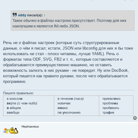
eddy
писал(а):
↑
Такое обычно в файлах настроек присутствует. Поэтому для них
наилучшим и является INI либо JSON.
Речь не о файлах настроек (которые суть структурированные
данные, о чём я писал; кстати, JSON или libconfig для них я бы тоже
использовать не стал - плохо читаемы, лучше YAML). Речь о
форматах типа ODF, SVG, FB2 и т. п., которые составляются и
обрабатываются преимущественно машинно, но оставить
возможность залезть в них руками - не повредит. Ну или DocBook,
который пишется как правило руками, после чего обрабатывается
программно.
Пишите правильно:
в консол
и
в течени
е
(часа)
приемл
е
мо
вк
у́пе
(с чем-либо)
нович
о
к
пробле
м
а
в о
бщем
ню
анс
проб
о
вать
в
оо
бще
п
о у
молчанию
тра
ф
ик
Hephaestus