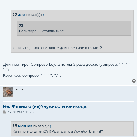
е
azsx
писал(а):
↑
Если тире — ставлю тире
извините, а как вы ставите длинное тире в топике?
Длинное тире, Compose key, а потом 3 раза дефис (compose, "-", "-",
"-"): —
Короткое, compose, "-", "-", "." : –
eddy
Re: Флейм о (не)?нужности юникода
С
12.08.2014 11:45
о
о
б
NickLion
писал(а):
↑
щ
е
It's simple to write \CYRP\cyrr\cyri\cyrv\cyre\cyrt, isn't it?
н