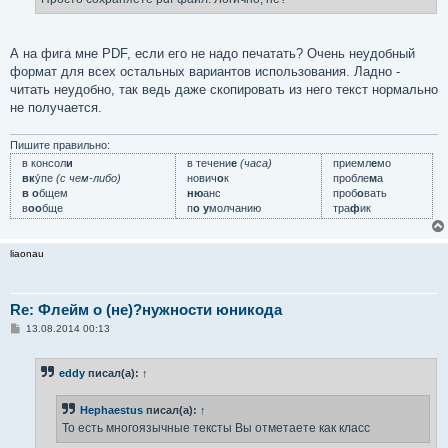
н
и
е
А на фига мне PDF, если его не надо печатать? Очень неудобный
формат для всех остальных вариантов использования. Ладно -
читать неудобно, так ведь даже скопировать из него текст нормально
не получается.
Пишите правильно:
в консол
и
в течени
е
(часа)
приемл
е
мо
вк
у́пе
(с чем-либо)
нович
о
к
пробле
м
а
в о
бщем
ню
анс
проб
о
вать
в
оо
бще
п
о у
молчанию
тра
ф
ик
liaonau
Re: Флейм о (не)?нужности юникода
С
13.08.2014 00:13
о
о
б
eddy
писал(а):
↑
щ
е
н
Hephaestus
писал(а):
↑
и
е
То есть многоязычные тексты Вы отметаете как класс