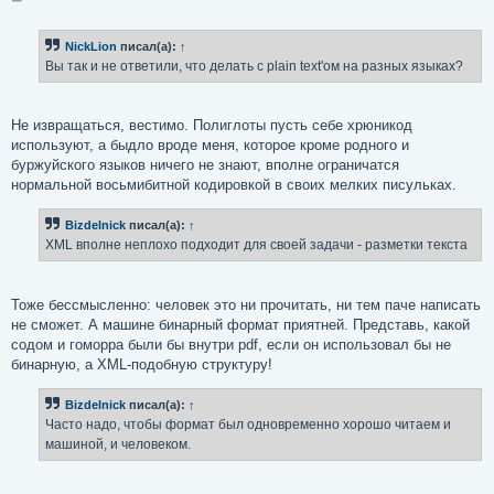
о
о
б
NickLion
писал(а):
↑
щ
е
Вы так и не ответили, что делать с plain text'ом на разных языках?
н
и
е
Не извращаться, вестимо. Полиглоты пусть себе хрюникод
используют, а быдло вроде меня, которое кроме родного и
буржуйского языков ничего не знают, вполне ограничатся
нормальной восьмибитной кодировкой в своих мелких писульках.
Bizdelnick
писал(а):
↑
XML вполне неплохо подходит для своей задачи - разметки текста
Тоже бессмысленно: человек это ни прочитать, ни тем паче написать
не сможет. А машине бинарный формат приятней. Представь, какой
содом и гоморра были бы внутри pdf, если он использовал бы не
бинарную, а XML-подобную структуру!
Bizdelnick
писал(а):
↑
Часто надо, чтобы формат был одновременно хорошо читаем и
машиной, и человеком.