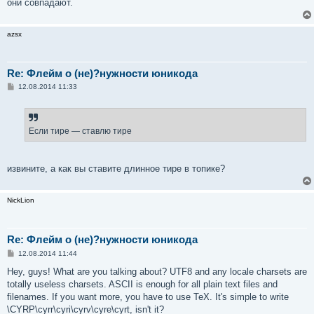
они совпадают.
azsx
Re: Флейм о (не)?нужности юникода
С
12.08.2014 11:33
о
о
б
щ
е
Если тире — ставлю тире
н
и
е
извините, а как вы ставите длинное тире в топике?
NickLion
Re: Флейм о (не)?нужности юникода
С
12.08.2014 11:44
о
о
Hey, guys! What are you talking about? UTF8 and any locale charsets are
б
totally useless charsets. ASCII is enough for all plain text files and
щ
е
filenames. If you want more, you have to use TeX. It's simple to write
н
\CYRP\cyrr\cyri\cyrv\cyre\cyrt, isn't it?
и