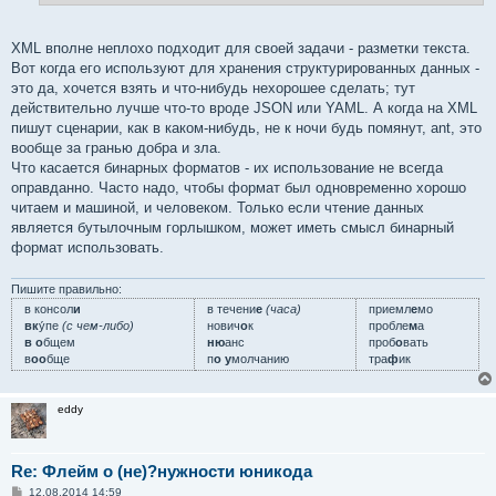
XML вполне неплохо подходит для своей задачи - разметки текста.
Вот когда его используют для хранения структурированных данных -
это да, хочется взять и что-нибудь нехорошее сделать; тут
действительно лучше что-то вроде JSON или YAML. А когда на XML
пишут сценарии, как в каком-нибудь, не к ночи будь помянут, ant, это
вообще за гранью добра и зла.
Что касается бинарных форматов - их использование не всегда
оправданно. Часто надо, чтобы формат был одновременно хорошо
читаем и машиной, и человеком. Только если чтение данных
является бутылочным горлышком, может иметь смысл бинарный
формат использовать.
Пишите правильно:
в консол
и
в течени
е
(часа)
приемл
е
мо
вк
у́пе
(с чем-либо)
нович
о
к
пробле
м
а
в о
бщем
ню
анс
проб
о
вать
в
оо
бще
п
о у
молчанию
тра
ф
ик
eddy
Re: Флейм о (не)?нужности юникода
С
12.08.2014 14:59