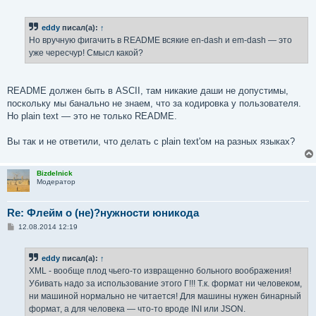
о
о
б
eddy
писал(а):
↑
щ
е
Но вручную фигачить в README всякие en-dash и em-dash — это
н
уже чересчур! Смысл какой?
и
е
README должен быть в ASCII, там никакие даши не допустимы,
поскольку мы банально не знаем, что за кодировка у пользователя.
Но plain text — это не только README.
Вы так и не ответили, что делать с plain text'ом на разных языках?
Bizdelnick
Модератор
Re: Флейм о (не)?нужности юникода
С
12.08.2014 12:19
о
о
б
eddy
писал(а):
↑
щ
е
XML - вообще плод чьего-то извращенно больного воображения!
н
Убивать надо за использование этого Г!!! Т.к. формат ни человеком,
и
е
ни машиной нормально не читается! Для машины нужен бинарный
формат, а для человека — что-то вроде INI или JSON.