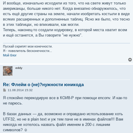
И вообще, изначально исходили из того, что на свете живут только
американцы, больше никого нет. Когда внезапно обнаружилось, что
есть ещё другие страны на земле, начали изобретать костыли в виде
всяких расширенных и дополненных таблиц. Ясно же было, что тесно
в этих таблицах, но впихивали, как могли.
Теперь, наконец-то создали кодировку, в которой места хватит всем
и ещё останется, а Вы говорите "не нужно".
Пускай скрипят мои конечности.
Я - повелитель бесконечности...
Мой блог
eddy
Re: Флейм о (не)?нужности юникода
С
11.08.2014 15:32
о
о
Я спокойно перекодирую все в КОИ8-Р при помощи enconv. И как-то
б
не парюсь.
щ
е
н
В базах данных — да, возможно и оправдано использование хоть
и
е
UTF32, но не в plain text и уж тем паче не в именах файлов!!! Вам
никогда не хотелось назвать файл именем в 200 с лишним
символов? ☺