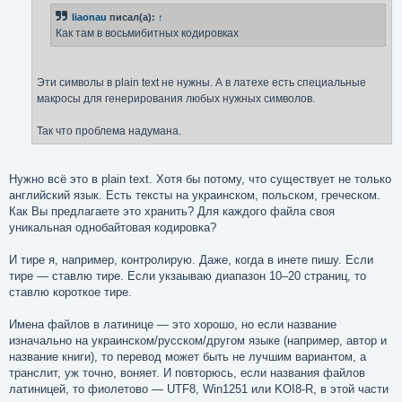
н
liaonau
писал(а):
↑
и
е
Как там в восьмибитных кодировках
Эти символы в plain text не нужны. А в латехе есть специальные
макросы для генерирования любых нужных символов.
Так что проблема надумана.
Нужно всё это в plain text. Хотя бы потому, что существует не только
английский язык. Есть тексты на украинском, польском, греческом.
Как Вы предлагаете это хранить? Для каждого файла своя
уникальная однобайтовая кодировка?
И тире я, например, контролирую. Даже, когда в инете пишу. Если
тире — ставлю тире. Если укзаываю диапазон 10–20 страниц, то
ставлю короткое тире.
Имена файлов в латинице — это хорошо, но если название
изначально на украинском/русском/другом языке (например, автор и
название книги), то перевод может быть не лучшим вариантом, а
транслит, уж точно, воняет. И повторюсь, если названия файлов
латиницей, то фиолетово — UTF8, Win1251 или KOI8-R, в этой части