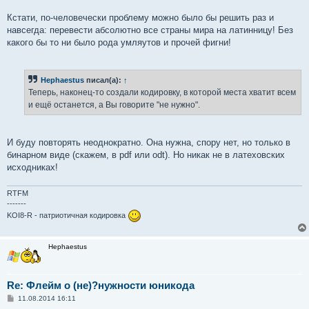
Кстати, по-человечески проблему можно было бы решить раз и
навсегда: перевести абсолютно все страны мира на латинницу! Без
какого бы то ни было рода умляутов и прочей фигни!
Hephaestus
писал(а):
↑
Теперь, наконец-то создали кодировку, в которой места хватит всем
и ещё останется, а Вы говорите "не нужно".
И буду повторять неоднократно. Она нужна, спору нет, но только в
бинарном виде (скажем, в pdf или odt). Но никак не в латеховских
исходниках!
RTFM
-------
KOI8-R - патриотичная кодировка
Hephaestus
Re: Флейм о (не)?нужности юникода
С
11.08.2014 16:11
о