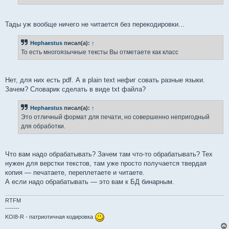
н
и
е
Тады уж вообще ничего не читается без перекодировки...
Hephaestus
писал(а):
↑
То есть многоязычные тексты Вы отметаете как класс
Нет, для них есть pdf. А в plain text нефиг совать разные языки.
Зачем? Словарик сделать в виде txt файла?
Hephaestus
писал(а):
↑
Это отличный формат для печати, но совершенно непригодный
для обработки.
Что вам надо обрабатывать? Зачем там что-то обрабатывать? Тех
нужен для верстки текстов, там уже просто получается твердая
копия — печатаете, переплетаете и читаете.
А если надо обрабатывать — это вам к БД бинарным.
RTFM
-------
KOI8-R - патриотичная кодировка