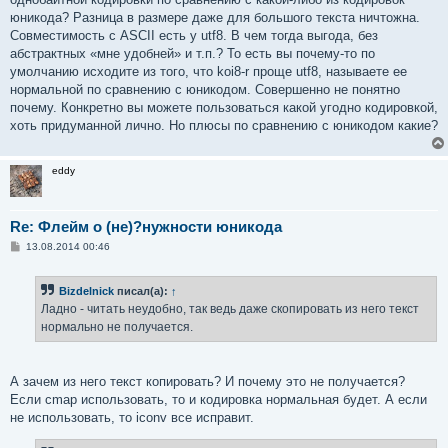
юникода? Разница в размере даже для большого текста ничтожна.
Совместимость с ASCII есть у utf8. В чем тогда выгода, без
абстрактных «мне удобней» и т.п.? То есть вы почему-то по
умолчанию исходите из того, что koi8-r проще utf8, называете ее
нормальной по сравнению с юникодом. Совершенно не понятно
почему. Конкретно вы можете пользоваться какой угодно кодировкой,
хоть придуманной лично. Но плюсы по сравнению с юникодом какие?
eddy
Re: Флейм о (не)?нужности юникода
С
13.08.2014 00:46
о
о
б
Bizdelnick
писал(а):
↑
щ
е
Ладно - читать неудобно, так ведь даже скопировать из него текст
н
нормально не получается.
и
е
А зачем из него текст копировать? И почему это не получается?
Если cmap использовать, то и кодировка нормальная будет. А если
не использовать, то iconv все исправит.