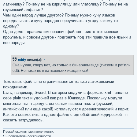
латинницу? Почему не на кириллицу или глаголицу? Почему не на
грузинский алфавит?
Чем один народ лучше другого? Почему нужно кучу языков
переделывать и кучу народов переучивать в угоду какому-то
одному?
Одно дело - правила именования файлов - чисто техническая
проблема, и совсем другое - подгонять под эти правила все языки и
все народы.
eddy
писал(а):
↑
Она нужна, спору нет, но только в бинарном виде (скажем, в pdf или
odt). Но никак не в латеховских исходниках!
Текстовые файлы не ограничиваются только латеховскими
исходниками.
Есть, например, Sword, В котором модули в формате xml - вполне
себе plain text и удобней как раз в Юникоде. Поскольку модули
многоязычны - наряду с основным языком текста (русский,
английский или ещё какой) используются древнегреческий и иврит.
Как это совместить в одном файле с однобайтовой кодировкой - я
сказать затрудняюсь.
Пускай скрипят мои конечности.
Я - повелитель бесконечности...