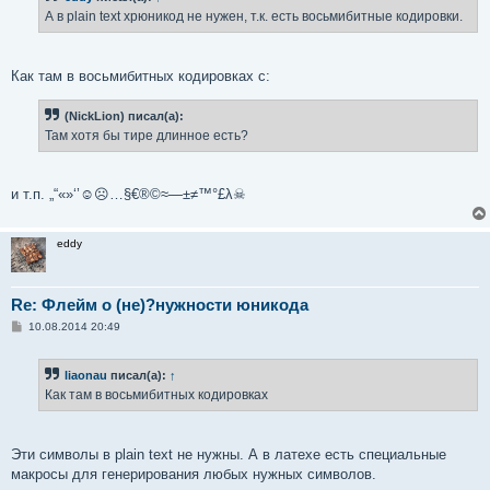
е
А в plain text хрюникод не нужен, т.к. есть восьмибитные кодировки.
н
и
е
Как там в восьмибитных кодировках с:
(NickLion) писал(а):
Там хотя бы тире длинное есть?
и т.п. „“«»‘’☺☹…§€®©≈—±≠™°£λ☠
eddy
Re: Флейм о (не)?нужности юникода
С
10.08.2014 20:49
о
о
б
liaonau
писал(а):
↑
щ
е
Как там в восьмибитных кодировках
н
и
е
Эти символы в plain text не нужны. А в латехе есть специальные
макросы для генерирования любых нужных символов.