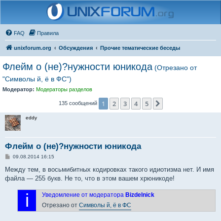
FAQ
Правила
unixforum.org
Обсуждения
Прочие тематические беседы
Флейм о (не)?нужности юникода
(Отрезано от
"Символы й, ё в ФС")
Модератор:
Модераторы разделов
1
2
3
4
5
След.
135 сообщений
eddy
Флейм о (не)?нужности юникода
С
09.08.2014 16:15
о
о
Между тем, в восьмибитных кодировках такого идиотизма нет. И имя
б
файла — 255 букв. Не то, что в этом вашем хрюникоде!
щ
е
н
i
Уведомление от модератора
Bizdelnick
и
е
Отрезано от
Символы й, ё в ФС