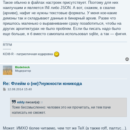
Такое обычно в файлах настроек присутствует. Поэтому для них
наилучшим и является INI либо JSON. А вот, скажем, в свалке
(архиве), нафиг не нужны текстовые форматы. У меня кое-какие
демоны так и складывают данные в бинарный архив. Разве что
пришлось маленько о выравнивании сразу позаботиться, чтобы на
других архитектурах не было проблем. Если бы писать надо было
еще больше, я б вместо самопала использовал sqlite, а так ­— фигня.
RTFM
-------
KOI8-R - патриотичная кодировка
Bizdelnick
Модератор
Re: Флейм о (не)?нужности юникода
С
12.08.2014 15:40
о
о
б
eddy
писал(а):
↑
щ
е
Тоже бессмысленно: человек это ни прочитать, ни тем паче
н
написать не сможет.
и
е
Может. ИМХО более читаемо, чем тот же TeX (а также roff, палтус...).