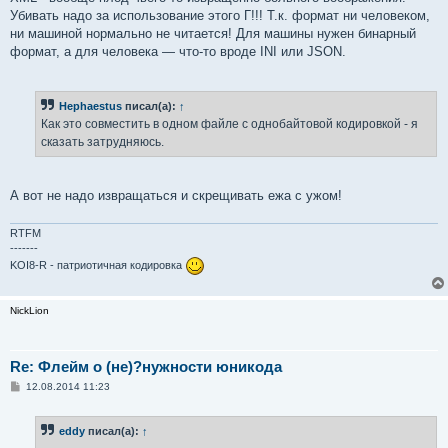
Убивать надо за использование этого Г!!! Т.к. формат ни человеком,
ни машиной нормально не читается! Для машины нужен бинарный
формат, а для человека — что-то вроде INI или JSON.
Hephaestus
писал(а):
↑
Как это совместить в одном файле с однобайтовой кодировкой - я
сказать затрудняюсь.
А вот не надо извращаться и скрещивать ежа с ужом!
RTFM
-------
KOI8-R - патриотичная кодировка
NickLion
Re: Флейм о (не)?нужности юникода
С
12.08.2014 11:23
о
о
б
eddy
писал(а):
↑
щ
е