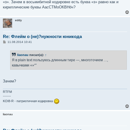
«з». Зачем в восьмибитной кодировке есть буква «з» равно как и
кириллические буквы АасСТМоОКВНбч?
eddy
Re: Флейм о (не)?нужности юникода
С
11.08.2014 10:41
о
о
б
liaonau
писал(а):
↑
щ
е
Я в plain text пользуюсь длинным тире —, многоточием …,
н
кавычками «»“”
и
е
Зачем?
RTFM
-------
KOI8-R - патриотичная кодировка
liaonau