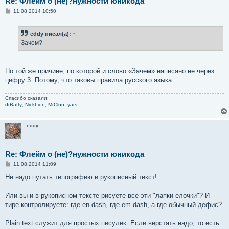
Re: Флейм о (не)?нужности юникода
С
11.08.2014 10:50
о
о
б
eddy
писал(а):
↑
щ
е
Зачем?
н
и
е
По той же причине, по которой и слово «Зачем» написано не через
цифру 3. Потому, что таковы правила русского языка.
Спасибо сказали:
drBatty
,
NickLion
,
MrClon
,
yars
eddy
Re: Флейм о (не)?нужности юникода
С
11.08.2014 11:09
о
о
Не надо путать типографию и рукописный текст!
б
щ
е
Или вы и в рукописном тексте рисуете все эти "лапки-елочки"? И
н
тире контролируете: где en-dash, где em-dash, а где обычный дефис?
и
е
Plain text служит для простых писулек. Если верстать надо, то есть