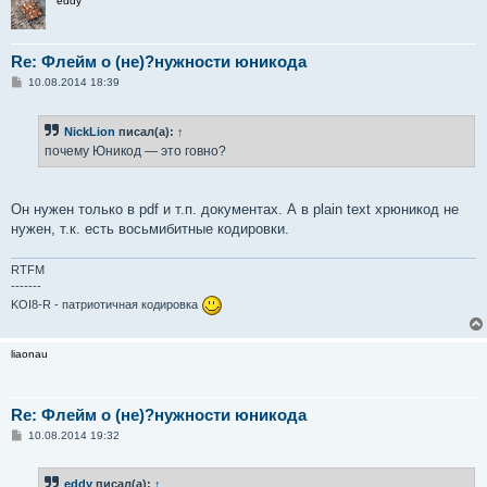
eddy
Re: Флейм о (не)?нужности юникода
С
10.08.2014 18:39
о
о
б
NickLion
писал(а):
↑
щ
е
почему Юникод — это говно?
н
и
е
Он нужен только в pdf и т.п. документах. А в plain text хрюникод не
нужен, т.к. есть восьмибитные кодировки.
RTFM
-------
KOI8-R - патриотичная кодировка
liaonau
Re: Флейм о (не)?нужности юникода
С
10.08.2014 19:32
о
о
б
eddy
писал(а):
↑
щ