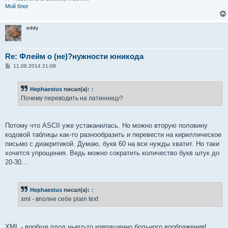
Мой блог
eddy
Re: Флейм о (не)?нужности юникода
С
11.08.2014 21:08
о
о
б
Hephaestus
писал(а):
↑
щ
е
Почему переводить на латинницу?
н
и
е
Потому что ASCII уже устаканилась. Но можно вторую половину
кодовой таблицы как-то разнообразить и перевести на кириллическое
письмо с диакритикой. Думаю, букв 60 на все нужды хватит. Но таки
хочется упрощения. Ведь можно сократить количество букв штук до
20-30...
Hephaestus
писал(а):
↑
xml - вполне себе plain text
XML - вообще плод чьего-то извращенно больного воображения!