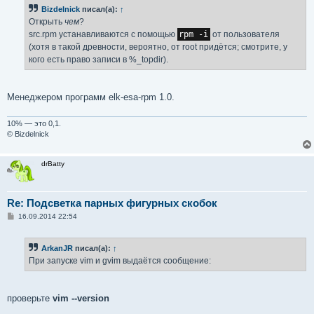
б
Bizdelnick
писал(а):
↑
щ
е
Открыть
чем
?
н
src.rpm устанавливаются с помощью
rpm -i
от пользователя
и
е
(хотя в такой древности, вероятно, от root придётся; смотрите, у
кого есть право записи в %_topdir).
Менеджером программ elk-esa-rpm 1.0.
10% — это 0,1.
© Bizdelnick
drBatty
Re: Подсветка парных фигурных скобок
С
16.09.2014 22:54
о
о
б
ArkanJR
писал(а):
↑
щ
е
При запуске vim и gvim выдаётся сообщение:
н
и
е
проверьте
vim --version