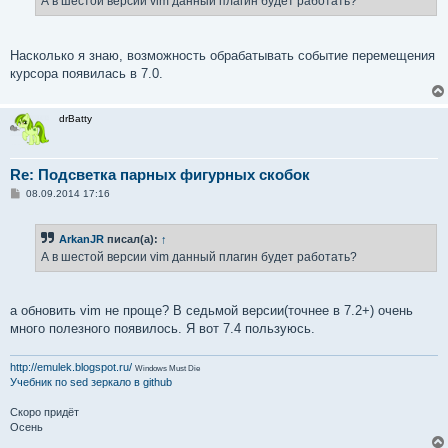
А в шестой версии vim данный плагин будет работать?
н
и
е
Насколько я знаю, возможность обрабатывать событие перемещения
курсора появилась в 7.0.
drBatty
Re: Подсветка парных фигурных скобок
С
08.09.2014 17:16
о
о
б
ArkanJR
писал(а):
↑
щ
е
А в шестой версии vim данный плагин будет работать?
н
и
е
а обновить vim не проще? В седьмой версии(точнее в 7.2+) очень
много полезного появилось. Я вот 7.4 пользуюсь.
http://emulek.blogspot.ru/
Windows Must Die
Учебник по sed
зеркало в github
Скоро придёт
Осень