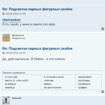
Re: Подсветка парных фигурных скобок
С
08.09.2014 12:05
о
о
/dev/random
б
Есть такой, у меня в пакете vim-data.
щ
е
н
и
Bizdelnick
е
Модератор
Re: Подсветка парных фигурных скобок
С
08.09.2014 12:31
о
о
Да, действительно. В Debian - в vim-runtime.
б
щ
е
н
и
Пишите правильно:
е
в консол
и
в течени
е
(часа)
приемл
е
мо
вк
у́пе
(с чем-либо)
нович
о
к
пробле
м
а
в о
бщем
ню
анс
проб
о
вать
в
оо
бще
п
о у
молчанию
тра
ф
ик
ArkanJR