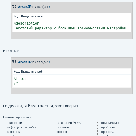
rm -rf $RPM_BUILD_ROOT

ArkanJR
писал(а):
↑
%files

Код:
Выделить всё
/*
%description

Текстовый редактор с большими возможностями настройки
и вот так
ArkanJR
писал(а):
↑
Код:
Выделить всё
%files

/*
не делают, я Вам, кажется, уже говорил.
Пишите правильно:
в консол
и
в течени
е
(часа)
приемл
е
мо
вк
у́пе
(с чем-либо)
нович
о
к
пробле
м
а
в о
бщем
ню
анс
проб
о
вать