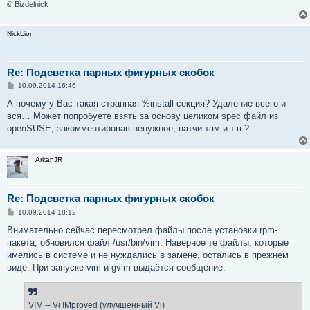
© Bizdelnick
NickLion
Re: Подсветка парных фигурных скобок
С
10.09.2014 16:46
о
о
А почему у Вас такая странная %install секция? Удаление всего и
б
вся… Может попробуете взять за основу целиком spec файл из
щ
е
openSUSE, закомментировав ненужное, патчи там и т.п.?
н
и
е
ArkanJR
Re: Подсветка парных фигурных скобок
С
10.09.2014 18:12
о
о
Внимательно сейчас пересмотрел файлы после установки rpm-
б
пакета, обновился файл /usr/bin/vim. Наверное те файлы, которые
щ
е
имелись в системе и не нуждались в замене, остались в прежнем
н
виде. При запуске vim и gvim выдаётся сообщение:
и
е
VIM -- Vi IMproved (улучшенный Vi)