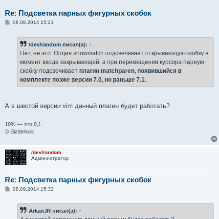
Re: Подсветка парных фигурных скобок
С
08.09.2014 15:21
о
о
б
/dev/random
писал(а):
↑
щ
е
Нет, не это. Опция showmatch подсвечивает открывающую скобку в
н
момент ввода закрывающей, а при перемещении курсора парную
и
е
скобку подсвечивает
плагин matchparen, появившийся в
комплекте позже версии 7.0, но раньше 7.1.
А в шестой версии vim данный плагин будет работать?
10% — это 0,1.
© Bizdelnick
/dev/random
Администратор
Re: Подсветка парных фигурных скобок
С
08.09.2014 15:32
о
о
б
ArkanJR
писал(а):
↑
щ
е