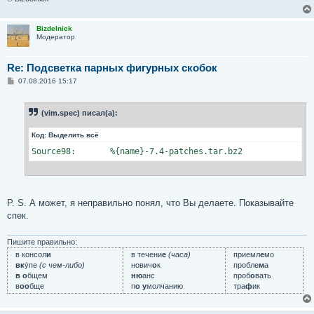
Bizdelnick
Модератор
Re: Подсветка парных фигурных скобок
С
07.08.2016 15:17
о
о
б
(vim.spec) писал(а):
щ
е
н
Код:
Выделить всё
и
е
Source98:       %{name}-7.4-patches.tar.bz2
P. S. А может, я неправильно понял, что Вы делаете. Показывайте
спек.
Пишите правильно:
в консол
и
в течени
е
(часа)
приемл
е
мо
вк
у́пе
(с чем-либо)
нович
о
к
пробле
м
а
в о
бщем
ню
анс
проб
о
вать
в
оо
бще
п
о у
молчанию
тра
ф
ик