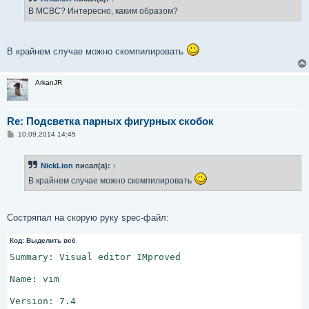
щ
е
В МСВС? Интересно, каким образом?
н
и
е
В крайнем случае можно скомпилировать
ArkanJR
Re: Подсветка парных фигурных скобок
С
10.09.2014 14:45
о
о
б
NickLion
писал(а):
↑
щ
е
В крайнем случае можно скомпилировать
н
и
е
Состряпал на скорую руку spec-файл:
Код:
Выделить всё
Summary: Visual editor IMproved

Name: vim

Version: 7.4
