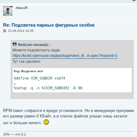
ArkanJR
Re: Подсветка парных фигурных скобок
С
10.09.2014 16:39
о
о
б
NickLion
писал(а):
↑
щ
е
Можете подсмотреть сюда:
н
https://build.opensuse.org/package/view_fil...m.spec?expand=1
и
е
Тут так сделано:
Код:
Выделить всё
%define VIM_SUBDIR vim74

…

%setup -q -n %{VIM_SUBDIR} -b 98
RPM-пакет собрался и вроде установился. Но в менеджере программ
его размер равен 0 КБайт, а в списке файлов указан лишь каталог
usr и больше ничего.
10% — это 0,1.