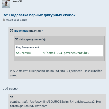
ArkanJR
Re: Подсветка парных фигурных скобок
С
07.08.2016 16:18
о
о
б
Bizdelnick
писал(а):
↑
щ
е
н
(vim.spec) писал(а):
и
е
Код:
Выделить всё
Source98:       %{name}-7.4-patches.tar.bz2
P. S. А может, я неправильно понял, что Вы делаете. Показывайте
спек.
Всё верно:
ошибка: Файл /usr/src/vniins/SOURCES/vim-7.4-patches.tar.bz2: Нет
такого файла или каталога