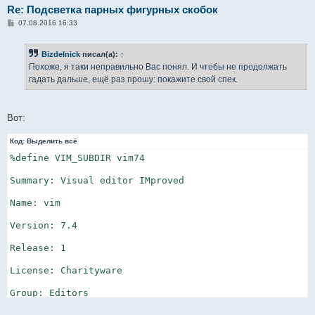
Re: Подсветка парных фигурных скобок
С
07.08.2016 16:33
о
о
б
Bizdelnick
писал(а):
↑
щ
е
Похоже, я таки неправильно Вас понял. И чтобы не продолжать
н
гадать дальше, ещё раз прошу: покажите свой спек.
и
е
Вот:
Код:
Выделить всё
%define VIM_SUBDIR vim74

Summary: Visual editor IMproved

Name: vim

Version: 7.4

Release: 1

License: Charityware

Group: Editors
