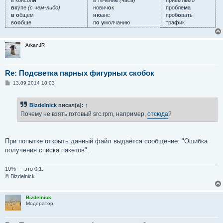
в консол
и
в течени
е
(часа)
приемл
е
мо
вк
у́пе
(с чем-либо)
нович
о
к
пробле
м
а
в о
бщем
ню
анс
проб
о
вать
в
оо
бще
п
о у
молчанию
тра
ф
ик
ArkanJR
Re: Подсветка парных фигурных скобок
С
13.09.2014 10:03
о
о
б
Bizdelnick
писал(а):
↑
щ
е
Почему не взять готовый src.rpm, например,
отсюда
?
н
и
е
При попытке открыть данный файл выдаётся сообщение: "Ошибка
получения списка пакетов".
10% — это 0,1.
© Bizdelnick
Bizdelnick
Модератор