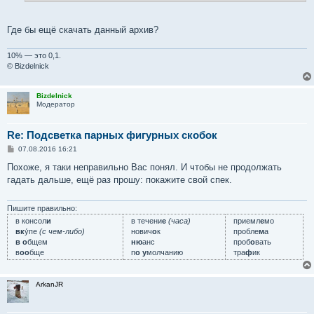
Где бы ещё скачать данный архив?
10% — это 0,1.
© Bizdelnick
Bizdelnick
Модератор
Re: Подсветка парных фигурных скобок
С
07.08.2016 16:21
о
о
Похоже, я таки неправильно Вас понял. И чтобы не продолжать
б
гадать дальше, ещё раз прошу: покажите свой спек.
щ
е
н
и
Пишите правильно:
е
в консол
и
в течени
е
(часа)
приемл
е
мо
вк
у́пе
(с чем-либо)
нович
о
к
пробле
м
а
в о
бщем
ню
анс
проб
о
вать
в
оо
бще
п
о у
молчанию
тра
ф
ик
ArkanJR