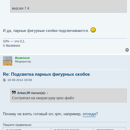
версия 7.4
И да, парные фигурные скобки подсвечиваются.
10% — это 0,1.
© Bizdelnick
Bizdelnick
Модератор
Re: Подсветка парных фигурных скобок
С
10.09.2014 19:09
о
о
б
ArkanJR
писал(а):
↑
щ
е
Состряпал на скорую руку spec-файл
н
и
е
Почему не взять готовый src.rpm, например,
отсюда
?
Пишите правильно: