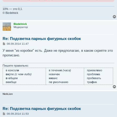
10% — это 0,1.
© Bizdelnick
Bizdelnick
Модератор
Re: Подсветка парных фигурных скобок
С
08.09.2014 11:47
о
о
У меня "из коробки" есть. Даже не предполагаю, в каком скрипте это
б
прописано.
щ
е
н
и
Пишите правильно:
е
в консол
и
в течени
е
(часа)
приемл
е
мо
вк
у́пе
(с чем-либо)
нович
о
к
пробле
м
а
в о
бщем
ню
анс
проб
о
вать
в
оо
бще
п
о у
молчанию
тра
ф
ик
NickLion
Re: Подсветка парных фигурных скобок
С
08.09.2014 11:53
о