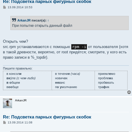
Re: Подсветка парных фигурных скобок
С
13.09.2014 10:53
о
о
б
ArkanJR
писал(а):
↑
щ
е
При попытке открыть данный файл
н
и
е
Открыть
чем
?
src.rpm устанавливаются с помощью
rpm -i
от пользователя (хотя
в такой древности, вероятно, от root придётся; смотрите, у кого есть
право записи в %_topdir).
Пишите правильно:
в консол
и
в течени
е
(часа)
приемл
е
мо
вк
у́пе
(с чем-либо)
нович
о
к
пробле
м
а
в о
бщем
ню
анс
проб
о
вать
в
оо
бще
п
о у
молчанию
тра
ф
ик
ArkanJR
Re: Подсветка парных фигурных скобок
С
13.09.2014 11:08
о
о