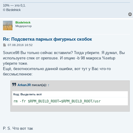
Url: http://www.vim.org/

10% — это 0,1.
Source: %{name}-%{version}.tar.bz2

© Bizdelnick
Source98: %name-7.4-patches.tar.bz2

Bizdelnick
Модератор
BuildRoot: %{_tmppath}/%{name}%-%{release}-buildroot

%description

Re: Подсветка парных фигурных скобок
Текстовый редактор с большими возможностями настройки

С
07.08.2016 16:52
о
о
%prep

Source98 Вы только сейчас вставили? Тогда уберите. Я думал, Вы
б
используете спек от opensuse. И опцию -b 98 макроса %setup
щ
%setup -q -n %{VIM_SUBDIR} -b 98

е
уберите тоже.
н
Ещё, безотносительно данной ошибки, вот тут у Вас что-то
и
%build

е
бессмысленное:
%configure

ArkanJR
писал(а):
↑
make

Код:
Выделить всё
%install

rm -fr $RPM_BUILD_ROOT=$RPM_BUILD_ROOT/usr
rm -fr $RPM_BUILD_ROOT=$RPM_BUILD_ROOT/usr

%makeinstall

%clean

P. S. Что вот так