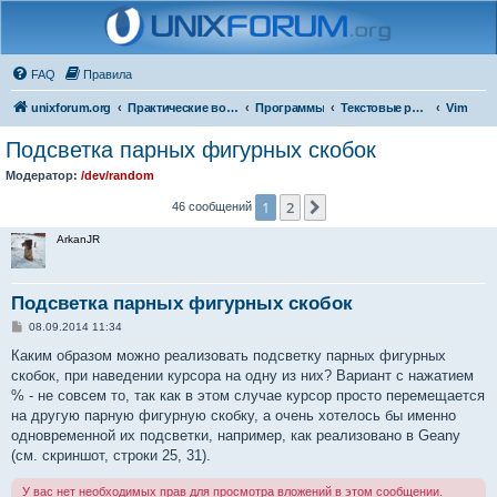
FAQ
Правила
unixforum.org
Практические вопросы
Программы
Текстовые редакторы
Vim
Подсветка парных фигурных скобок
Модератор:
/dev/random
1
2
След.
46 сообщений
ArkanJR
Подсветка парных фигурных скобок
С
08.09.2014 11:34
о
о
Каким образом можно реализовать подсветку парных фигурных
б
скобок, при наведении курсора на одну из них? Вариант с нажатием
щ
е
% - не совсем то, так как в этом случае курсор просто перемещается
н
на другую парную фигурную скобку, а очень хотелось бы именно
и
е
одновременной их подсветки, например, как реализовано в Geany
(см. скриншот, строки 25, 31).
У вас нет необходимых прав для просмотра вложений в этом сообщении.