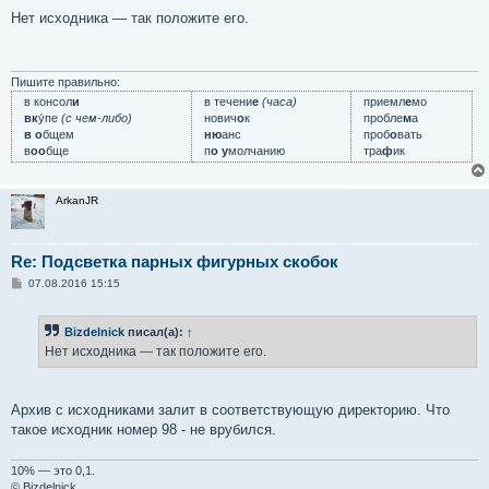
о
о
Нет исходника ­— так положите его.
б
щ
е
н
и
Пишите правильно:
е
в консол
и
в течени
е
(часа)
приемл
е
мо
вк
у́пе
(с чем-либо)
нович
о
к
пробле
м
а
в о
бщем
ню
анс
проб
о
вать
в
оо
бще
п
о у
молчанию
тра
ф
ик
ArkanJR
Re: Подсветка парных фигурных скобок
С
07.08.2016 15:15
о
о
б
Bizdelnick
писал(а):
↑
щ
е
Нет исходника ­— так положите его.
н
и
е
Архив с исходниками залит в соответствующую директорию. Что
такое исходник номер 98 - не врубился.
10% — это 0,1.
© Bizdelnick