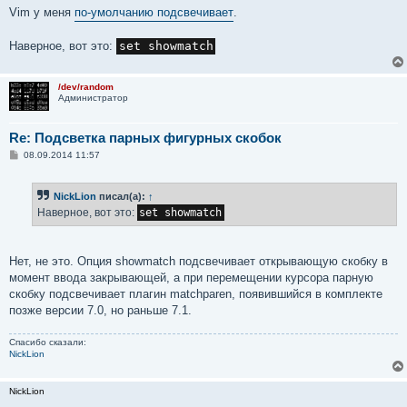
о
Vim у меня
по-умолчанию подсвечивает
.
б
щ
е
Наверное, вот это:
set showmatch
н
и
е
/dev/random
Администратор
Re: Подсветка парных фигурных скобок
С
08.09.2014 11:57
о
о
б
NickLion
писал(а):
↑
щ
е
Наверное, вот это:
set showmatch
н
и
е
Нет, не это. Опция showmatch подсвечивает открывающую скобку в
момент ввода закрывающей, а при перемещении курсора парную
скобку подсвечивает плагин matchparen, появившийся в комплекте
позже версии 7.0, но раньше 7.1.
Спасибо сказали:
NickLion
NickLion