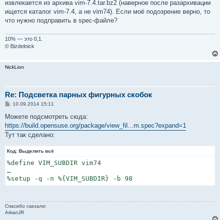
%makeinstall

извлекается из архива vim-7.4.tar.bz2 (наверное после разархивации
ищется каталог vim-7.4, а не vim74). Если моё подозрение верно, то
%clean

что нужно подправить в spec-файле?
rm -rf $RPM_BUILD_ROOT

10% — это 0,1.
© Bizdelnick
%files

/*
NickLion
Re: Подсветка парных фигурных скобок
С
10.09.2014 15:11
о
о
Можете подсмотреть сюда:
б
https://build.opensuse.org/package/view_fil...m.spec?expand=1
щ
е
Тут так сделано:
н
и
е
Код:
Выделить всё
%define VIM_SUBDIR vim74

…

%setup -q -n %{VIM_SUBDIR} -b 98
Спасибо сказали:
ArkanJR