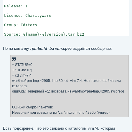
Release: 1

License: Charityware

Group: Editors

Source: %{name}-%{version}.tar.bz2

BuildRoot: %{_tmppath}/%{name}%-%{release}-buildroot

Но на команду
rpmbuild -ba vim.spec
выдаётся сообщение:
%description

Текстовый редактор с большими возможностями настройки

+ STATUS=0
%prep

+ '[' 0 -ne 0 ']'
+ cd vim-7.4
%setup

/var/tmp/rpm-tmp.42905: line 30: cd: vim-7.4: Нет такого файла или
каталога
%build

ошибка: Неверный код возврата из /var/tmp/rpm-tmp.42905 (%prep)
%configure

make

Ошибки сборки пакетов:
Неверный код возврата из /var/tmp/rpm-tmp.42905 (%prep)
%install

rm -fr $RPM_BUILD_ROOT=$RPM_BUILD_ROOT/usr

Есть подозрение, что это связано с каталогом vim74, который