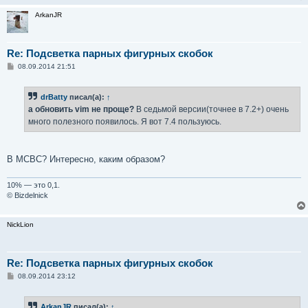
ArkanJR
Re: Подсветка парных фигурных скобок
С
08.09.2014 21:51
о
о
б
drBatty
писал(а):
↑
щ
е
а обновить vim не проще?
В седьмой версии(точнее в 7.2+) очень
н
много полезного появилось. Я вот 7.4 пользуюсь.
и
е
В МСВС? Интересно, каким образом?
10% — это 0,1.
© Bizdelnick
NickLion
Re: Подсветка парных фигурных скобок
С
08.09.2014 23:12
о
о
б
ArkanJR
писал(а):
↑