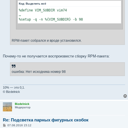
Код:
Выделить всё
%define VIM_SUBDIR vim74

…

%setup -q -n %{VIM_SUBDIR} -b 98
RPM-пакет собрался и вроде установился.
Почему-то не получается воспроизвести сборку RPM-пакета:
ошибка: Нет исходника номер 98
10% — это 0,1.
© Bizdelnick
Bizdelnick
Модератор
Re: Подсветка парных фигурных скобок
С
07.08.2016 15:12